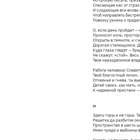
Но пробую писать, приз
Спасающее нас от страх
И создающее все вновь
Чтоб направлять бестре
Повозку узника к преде
О, если день пройдет — 
Приносит ночь: простор
Открыты в темноте, и сч
Дорогам стелющимся. Д
Куда глаза глядят — бре
Не скажут: «стой». Весь
Твое неразделимое влад
Работа человека! Славит
Твой благостный почин, 
Отчаянья и гнева, ты в
Детей своих, как мать, о
К надежной пристани —
IV
Здесь горы и не горы. Т
Решетка да разбитое ок
Пространство в шесть ша
Имен чреда и выбоины в