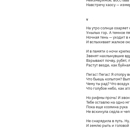
Неизмеримое, восставь
Навстречу хаосу — изме
V
На утро солнце озаряет
Унылых гор. А темное п
Ночная тень — уходит в 
И вспыхивает жалкое ок
И в памяти о ночи креп
Звенят нахлынувшие вдр
Взрывают почву, рубят, п
Растут везде, как буйная
Пегас! Пегас! Я отопру в
Что бьешь копытом? Вып
Чему ты рад? Что воздух
Что голубое небо, как ат
Но рифмы прочь! И звон
Тебе оставлю на одно м
Пока еще хозяина рука
Не вскинула седла и чеп
Не снарядила в путь. Ну
И землю рыть и головой