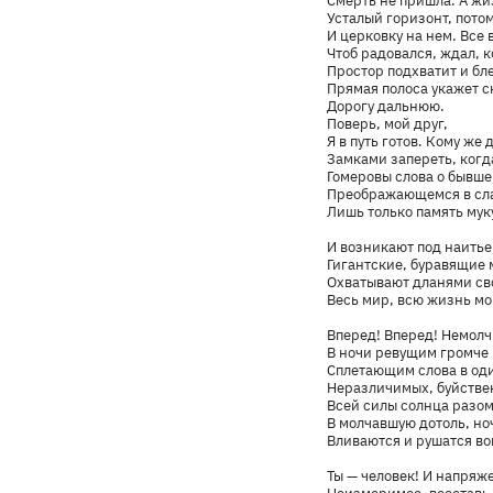
Смерть не пришла. А жи
Усталый горизонт, пото
И церковку на нем. Все 
Чтоб радовался, ждал, к
Простор подхватит и бл
Прямая полоса укажет с
Дорогу дальнюю.
Поверь, мой друг,
Я в путь готов. Кому же
Замками запереть, когд
Гомеровы слова о бывше
Преображающемся в сла
Лишь только память мук
И возникают под наитье
Гигантские, буравящие 
Охватывают дланями с
Весь мир, всю жизнь мо
Вперед! Вперед! Немол
В ночи ревущим громче
Сплетающим слова в од
Неразличимых, буйстве
Всей силы солнца разом
В молчавшую дотоль, но
Вливаются и рушатся во
Ты — человек! И напряж