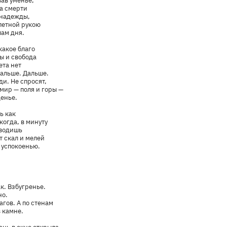
вав уменье,
а смерти
 надежды,
петной рукою
лам дня.
какое благо
ы и свобода
ета нет
альше. Дальше.
ди. Не спросят,
 мир — поля и горы —
енье.
ь как
когда, в минуту
ыводишь
т скал и мелей
 успокоенью.
ак. Взбугренье.
но.
гов. А по стенам
 камне.