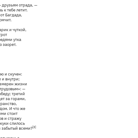
— друзьям отрада, —
 к тебе летит.
от Багдада,
домчит.
арик и чуткой,
трот
бедями утка
 заорет.
ю и скучен:
 и внутри;
азмерен жизни
трудовым»: —
обеду; третий
ет за горами,
транство,
дом. И что же
ими стоит
ов и стражу
скуки слилось
[3]
и забытый всеми?