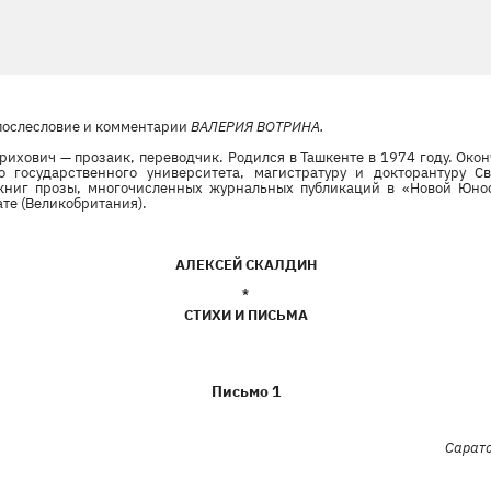
 послесловие и комментарии
ВАЛЕРИЯ ВОТРИНА.
рихович — прозаик, переводчик. Родился в Ташкенте в 1974 году. Ок
о государственного университета, магистратуру и докторантуру С
 книг прозы, многочисленных журнальных публикаций в «Новой Юнос
ате (Великобритания).
АЛЕКСЕЙ СКАЛДИН
*
СТИХИ И ПИСЬМА
Письмо 1
Сарато