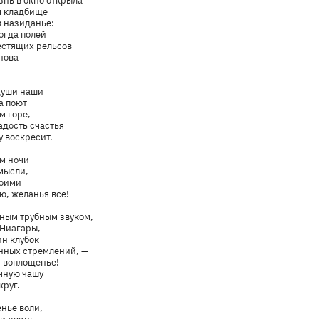
знь в окно открыла
м кладбище
в назиданье:
огда полей
естящих рельсов
нова
 души наши
а поют
м горе,
дость счастья
у воскресит.
м ночи
мысли,
воими
ю, желанья все!
чным трубным звуком,
 Ниагары,
ин клубок
нных стремлений, —
 воплощенье! —
чную чашу
круг.
енье воли,