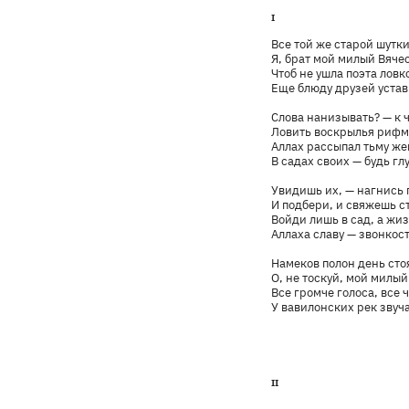
I
Все той же старой шутки
Я, брат мой милый Вяче
Чтоб не ушла поэта ловк
Еще блюду друзей устав
Слова нанизывать? — к 
Ловить воскрылья рифм
Аллах рассыпал тьму ж
В садах своих — будь глу
Увидишь их, — нагнись 
И подбери, и свяжешь с
Войди лишь в сад, а жи
Аллаха славу — звонкост
Намеков полон день ст
О, не тоскуй, мой милый
Все громче голоса, все 
У вавилонских рек звуч
II