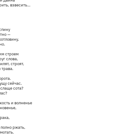
 и двинь
рить, взвесить…
 спину
ятно —
котловину,
но.
ким строем
уг слова,
илят, строят,
 трава.
орота.
ущу сейчас.
 слаще сота?
лас?
кость и волненье
гновенье,
рака,
, полно ржать,
 мотать.