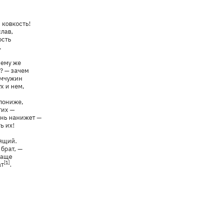
 ковкость!
слав,
ость
.
чему же
? — зачем
емчужин
х и нем,
пониже,
тих —
знь нанижет —
ь их!
оящий.
 брат, —
чаще
[1]
ат
.