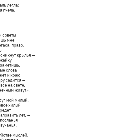
аль легла;
я пчела.
и советы
ишь мне:
гаса, право,
ь
А сникнут крылья —
ужайку
 заметишь,
ные слова
жет к краю
еру садится —
все на свете,
лнечным живут».
друг мой милый,
вовсе хилый
бредет
аправить лет, —
 посланья
звучанья.
буйстве мыслей,