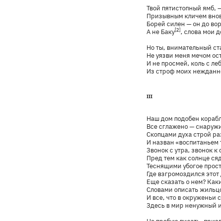
Твой пятистопный ямб, 
Призывным кличем вновь
Борей силен — он до вор
[2]
А не Баку
, слова мои 
Но ты, внимательный ст
Не уязви меня мечом ос
И не просмей, коль с ле
Из строф моих нежданно
III
Наш дом подобен корабл
Все сглажено — снаружи
Скопцами духа строй р
И назван «воспитаньем 
Звонок с утра, звонок к 
Пред тем как солнце сяд
Теснящими убогое прос
Где взгромоздился этот 
Еще сказать о нем? Как
Словами описать жильц
И все, что в окруженьи 
Здесь в мир ненужный 