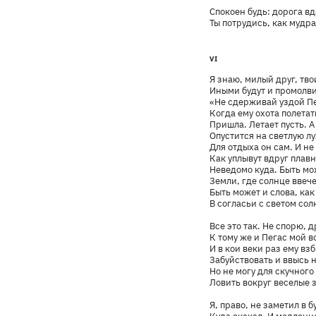
Спокоен будь: дорога вд
Ты потрудись, как мудра
VI
Я знаю, милый друг, тво
Иными будут и промолв
«Не сдерживай уздой Пе
Когда ему охота полетат
Пришла. Летает пусть. 
Опустится на светлую л
Для отдыха он сам. И не
Как уплывут вдруг плав
Неведомо куда. Быть мо
Земли, где солнце ввеч
Быть может и слова, как 
В согласьи с светом со
Все это так. Не спорю, 
К тому же и Пегас мой 
И в кои веки раз ему вз
Забуйствовать и ввысь н
Но не могу для скучного
Ловить вокруг веселые 
Я, право, не заметил в 