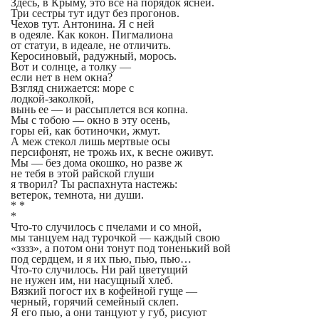
Здесь, в Крыму, это все на порядок ясней.
Три сестры тут идут без прогонов.
Чехов тут. Антонина. Я с ней
в одеяле. Как кокон. Пигмалиона
от статуи, в идеале, не отличить.
Керосиновый, радужный, морось.
Вот и солнце, а толку —
если нет в нем окна?
Взгляд снижается: море с
лодкой-заколкой,
вынь ее — и рассыплется вся копна.
Мы с тобою — окно в эту осень,
горы ей, как ботиночки, жмут.
А меж стекол лишь мертвые осы
персифонят, не трожь их, к весне оживут.
Мы — без дома окошко, но разве ж
не тебя в этой райской глуши
я творил? Ты распахнута настежь:
ветерок, темнота, ни души.
* *
*
Что-то случилось с пчелами и со мной,
мы танцуем над турочкой — каждый свою
«зззз», а потом они тонут под тоненький вой
под сердцем, и я их пью, пью, пью…
Что-то случилось. Ни рай цветущий
не нужен им, ни насущный хлеб.
Вязкий погост их в кофейной гуще —
черный, горячий семейный склеп.
Я его пью, а они танцуют у губ, рисуют