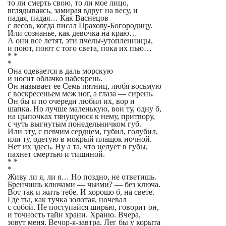
то ли смерть свою, то ли мое лицо,
вглядываясь, замирая вдруг на весу, и
падая, падая… Как Васнецов
с лесов, когда писал Прахову-Богородицу.
Или сознанье, как девочка на краю…
А они все летят, эти пчелы-утопленницы,
и поют, поют с того света, пока их пью…
* *
*
Она одевается в даль морскую
и носит облачко набекрень.
Он называет ее Семь пятниц, любя восьмую
с воскресеньем меж ног, а глаза — сирень.
Он бы и по очереди любил их, вор и
шапка. Но лучше маленькую, вон ту, одну б,
на цыпочках тянущуюся к нему, притвору,
с чуть выгнутым понедельничком губ.
Или эту, с певчим сердцем, губил, голубил,
или ту, одетую в мокрый плащок ночной.
Нет их здесь. Ну а та, что целует в губы,
пахнет смертью и тишиной.
* *
*
Живу ли я, ли я… Но поздно, не ответишь.
Бренчишь ключами — чьими? — без ключа.
Вот так и жить тебе. И хорошо б, на свете.
Где ты, как тучка золотая, ночевал
с собой. Не поступайся ширью, говорит он,
и точность тайн храни. Храню. Вчера,
зовут меня. Вечор-я-завтра. Лег бы у корыта