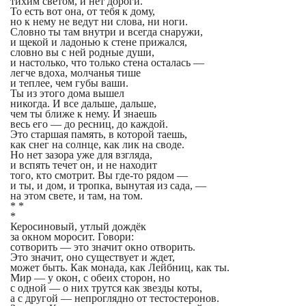
тихим светом, и нет дороги.
То есть вот она, от тебя к дому,
но к нему не ведут ни слова, ни ноги.
Словно ты там внутри и всегда снаружи,
и щекой и ладонью к стене прижался,
словно вы с ней родные души,
и настолько, что только стена осталась —
легче вдоха, молчанья тише
и теплее, чем губы ваши.
Ты из этого дома вышел
никогда. И все дальше, дальше,
чем ты ближе к нему. И знаешь
весь его — до ресниц, до каждой.
Это старшая память, в которой таешь,
как снег на солнце, как лик на своде.
Но нет зазора уже для взгляда,
и вспять течет он, и не находит
того, кто смотрит. Вы где-то рядом —
и ты, и дом, и тропка, вынутая из сада, —
на этом свете, и там, на том.
* *
*
Керосиновый, утлый дождёк
за окном моросит. Говори:
сотворить — это значит окно отворить.
Это значит, оно существует и ждет,
может быть. Как монада, как Лейбниц, как ты.
Мир — у окон, с обеих сторон, но
с одной — о них трутся как звезды коты,
а с другой — непроглядно от тестостеронов.