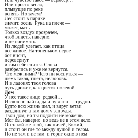
Или просто весло,
плывущее по реке
вспять. Но зачем?
Лес стоит в парике —
значит, осень. Рука на плече —
может, мать.
Только воздух прозрачен,
чтоб видеть, наверно,
и не понимать.
Из людей улетает, как птица,
все живое. На тоненьком нерве
бог висит,
перевернут,
и сам себе снится. Слова
разбрелись и уже не вернутся.
Что меж ними? Чего ни коснуться —
щемь такая, тщета, нелюбовь.
И в ладонях твоя голова
чуть дрожит, как цветок полевой.
Дом
У нее такое лицо, редкой…
И слов не найти, да и чувство — трудно.
Будто всю жизнь шел, и вдруг ветви
раздвинул: а там дом у запруды.
Твой дом, но ты подойти не можешь.
Мог бы, наверно, но ведь не в этом дело.
Он такой же твой, как ничей, Божий,
и стоит он где-то между душой и телом.
Но не там и не там, и горит окно в нем