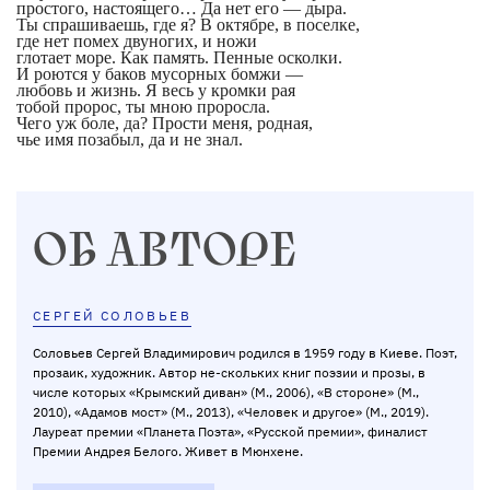
простого, настоящего… Да нет его — дыра.
Ты спрашиваешь, где я? В октябре, в поселке,
где нет помех двуногих, и ножи
глотает море. Как память. Пенные осколки.
И роются у баков мусорных бомжи —
любовь и жизнь. Я весь у кромки рая
тобой пророс, ты мною проросла.
Чего уж боле, да? Прости меня, родная,
чье имя позабыл, да и не знал.
ОБ АВТОРЕ
СЕРГЕЙ СОЛОВЬЕВ
Соловьев Сергей Владимирович родился в 1959 году в Киеве. Поэт,
прозаик, художник. Автор не-скольких книг поэзии и прозы, в
числе которых «Крымский диван» (М., 2006), «В стороне» (М.,
2010), «Адамов мост» (М., 2013), «Человек и другое» (М., 2019).
Лауреат премии «Планета Поэта», «Русской премии», финалист
Премии Андрея Белого. Живет в Мюнхене.