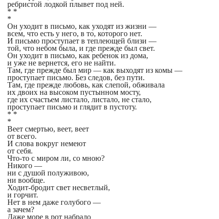
ребристой лодкой плывет под ней.
* *
*
Он уходит в письмо, как уходят из жизни —
всем, что есть у него, в то, которого нет.
И письмо проступает в теплеющей близи —
той, что небом была, и где прежде был свет.
Он уходит в письмо, как ребенок из дома,
и уже не вернется, его не найти.
Там, где прежде был мир — как выходят из комы —
проступает письмо. Без следов, без пути.
Там, где прежде любовь, как слепой, обживала
их двоих на высоком пустынном мосту,
где их счастьем листало, листало, не стало,
проступает письмо и глядит в пустоту.
* *
*
Веет смертью, веет, веет
от всего.
И слова вокруг немеют
от себя.
Что-то с миром ли, со мною?
Никого —
ни с душой полуживою,
ни вообще.
Ходит-бродит свет несветлый,
и горчит.
Нет в нем даже голубого —
а зачем?
Даже море в рот набрало