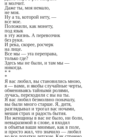
и молчит.
Даже ты, моя немало,
не моя.
Ну а та, которой нету, —
все мое.
Положили, как монету,
под язык
в эту жизнь. А перевозчик
без руки.
И река, скорее, росчерк
на лице.
Все мы — эта переправа,
только где?
Здесь мы не были, и там мы —
никогда.
* *
*
Я вас любил, вы становились мною,
я — вами, и якобы случайные черты,
обмениваясь тайными ролями,
лучась, переходили с вы на ты.
Я вас любил безмолвно поначалу,
вы были много старше. Я, дитя,
разглядывал и трогал вас ночами,
мешая страх и радость бытия.
Ни женщины в вас не было, ни боли,
невыразимой в слове, я входил
в объятья ваши мнимые, как в поле,
и просто жил, что значило — любил
во все лопатки детские. Как странно,