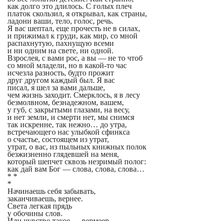
как долго это длилось. С голых плеч
платок скользил, я открывал, как страны,
ладони ваши, тело, голос, речь.
Я вас шептал, еще прочесть не в силах,
и прижимал к груди, как мир, со мной
распахнутую, пахнущую всеми
и ни одним на свете, ни одной.
Взрослея, с вами рос, а вы — не то чтоб
со мной младели, но в какой-то час
исчезла разность, будто прожит
друг другом каждый был. Я вас
писал, я шел за вами дальше,
чем жизнь заходит. Смерклось, я в лесу
безмолвном, безнадежном, вашем,
у губ, с закрытыми глазами, на весу,
и нет земли, и смерти нет, мы снимся
так искренне, так нежно… до утра,
встречающего нас улыбкой сфинкса
о счастье, состоящем из утрат,
утрат, о вас, из пыльных книжных полок
безжизненно глядевшей на меня,
который шепчет сквозь незримый полог:
как дай вам Бог — слова, слова, слова…
* *
*
Начинаешь себя забывать,
заканчиваешь, вернее.
Света легкая прядь
у обочины слов.
Или чувство такое — вермеер…