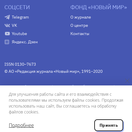
СОЦСЕТИ
ФОНД «НОВЫЙ МИР»
Telegram
О журнале
VK
О центре
Youtube
Контакты
Яндекс. Дзен
ISSN 0130–7673
© АО «Редакция журнала «Новый мир», 1991–2020
Свидетельство Федеральной службы по надзору в сфере
связи, информационных технологий и массовых
Для улучшения работы сайта и его взаимодействия с
коммуникаций
средства массовой информации
пользователями мы используем файлы cookies. Продолжая
(Роскомнадзор)
ПИ № Фс 77-75754 от 13 июня 2019 г.
использовать наш сайт, Вы соглашаетесь на обработку
файлов cookies.
Дизайн — Рустам Габбасов.
Шрифты — Zhivago Display и IBM Plex Sans.
Подробнее
Принять
Разработка сайта — ООО «Инфодизайн»
, 2020.