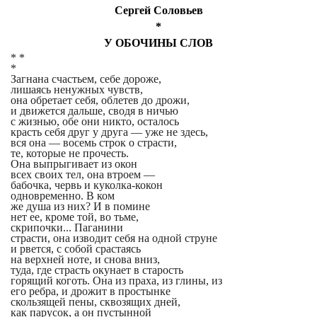
Сергей Соловьев
*
У ОБОЧИНЫ СЛОВ
* *
*
Загнана счастьем, себе дороже,
лишаясь ненужных чувств,
она обретает себя, облетев до дрожи,
и движется дальше, сводя в ничью
с жизнью, обе они никто, осталось
красть себя друг у друга — уже не здесь,
вся она — восемь строк о страсти,
те, которые не прочесть.
Она выпрыгивает из окон
всех своих тел, она втроем —
бабочка, червь и куколка-кокон
одновременно. В ком
же душа из них? И в помине
нет ее, кроме той, во тьме,
скрипочки... Паганини
страсти, она изводит себя на одной струне
и рвется, с собой срастаясь
на верхней ноте, и снова вниз,
туда, где страсть окунает в старость
горящий коготь. Она из праха, из глины, из
его ребра, и дрожит в простынке
скользящей пены, сквозящих дней,
как парусок, а он пустынной