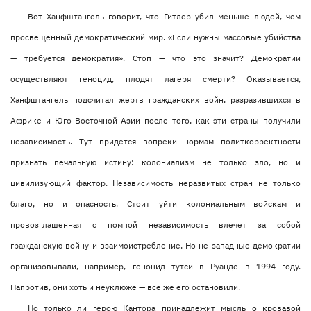
Вот Ханфштангель говорит, что Гитлер убил меньше людей, чем
просвещенный демократический мир. «Если нужны массовые убийства
— требуется демократия». Стоп — что это значит? Демократии
осуществляют геноцид, плодят лагеря смерти? Оказывается,
Ханфштангель подсчитал жертв гражданских войн, разразившихся в
Африке и Юго-Восточной Азии после того, как эти страны получили
независимость. Тут придется вопреки нормам политкорректности
признать печальную истину: колониализм не только зло, но и
цивилизующий фактор. Независимость неразвитых стран не только
благо, но и опасность. Стоит уйти колониальным войскам и
провозглашенная с помпой независимость влечет за собой
гражданскую войну и взаимоистребление. Но не западные демократии
организовывали, например, геноцид тутси в Руанде в 1994 году.
Напротив, они хоть и неуклюже — все же его остановили.
Но только ли герою Кантора принадлежит мысль о кровавой