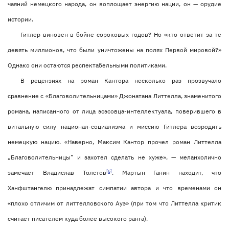
чаяний немецкого народа, он воплощает энергию нации, он — орудие
истории.
Гитлер виновен в бойне сороковых годов? Но «кто ответит за те
девять миллионов, что были уничтожены на полях Первой мировой?»
Однако они остаются респектабельными политиками.
В рецензиях на роман Кантора несколько раз прозвучало
сравнение с «Благоволительницами» Джонатана Литтелла, знаменитого
романа, написанного от лица эсэсовца-интеллектуала, поверившего в
витальную силу национал-социализма и миссию Гитлера возродить
немецкую нацию. «Наверно, Максим Кантор прочел роман Литтелла
„Благоволительницы” и захотел сделать не хуже», — меланхолично
[6]
замечает Владислав Толстов
. Мартын Ганин находит, что
Ханфштангелю принадлежат симпатии автора и что временами он
«плохо отличим от литтелловского Ауэ» (при том что Литтелла критик
считает писателем куда более высокого ранга).