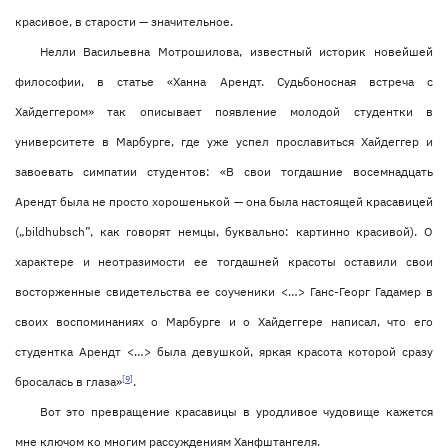
красивое, в старости — значительное.
Нелли Васильевна Мотрошилова, известный историк новейшей
философии, в статье «Ханна Арендт. Судьбоносная встреча с
Хайдеггером» так описывает появление молодой студентки в
университете в Марбурге, где уже успел прославиться Хайдеггер и
завоевать симпатии студентов: «В свои тогдашние восемнадцать
Арендт была не просто хорошенькой — она была настоящей красавицей
(„bildhubsch”, как говорят немцы, буквально: картинно красивой). О
характере и неотразимости ее тогдашней красоты оставили свои
восторженные свидетельства ее соученики <…> Ганс-Георг Гадамер в
своих воспоминаниях о Марбурге и о Хайдеггере написал, что его
студентка Арендт <…> была девушкой, яркая красота которой сразу
[9]
бросалась в глаза»
.
Вот это превращение красавицы в уродливое чудовище кажется
мне ключом ко многим рассуждениям Ханфштангеля.