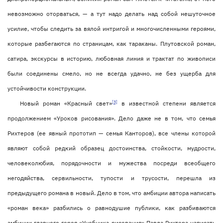
невозможно оторваться, — а тут надо делать над собой нешуточное
усилие, чтобы следить за вялой интригой и многочисленными героями,
которые разбегаются по страницам, как тараканы. Плутовской роман,
сатира, экскурсы в историю, любовная линия и трактат по живописи
были соединены смело, но не всегда удачно, не без ущерба для
устойчивости конструкции.
[3]
Новый роман «Красный свет»
в известной степени является
продолжением «Уроков рисования». Дело даже не в том, что семья
Рихтеров (ее явный прототип — семья Канторов), все члены которой
являют собой редкий образец достоинства, стойкости, мудрости,
человеколюбия, порядочности и мужества посреди всеобщего
негодяйства, сервильности, тупости и трусости, перешла из
предыдущего романа в новый. Дело в том, что амбиции автора написать
«роман века» разбились о равнодушие публики, как разбиваются
амбиции главного героя «Учебника рисования» Павла Рихтера написать