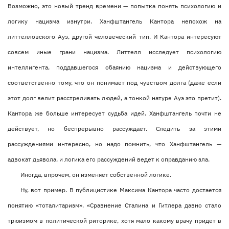
Возможно, это новый тренд времени — попытка понять психологию и
логику нацизма изнутри. Ханфштангель Кантора непохож на
литтелловского Ауэ, другой человеческий тип. И Кантора интересуют
совсем иные грани нацизма. Литтелл исследует психологию
интеллигента, поддавшегося обаянию нацизма и действующего
соответственно тому, что он понимает под чувством долга (даже если
этот долг велит расстреливать людей, а тонкой натуре Ауэ это претит).
Кантора же больше интересует судьба идей. Ханфштангель почти не
действует, но беспрерывно рассуждает. Следить за этими
рассуждениями интересно, но надо помнить, что Ханфштангель —
адвокат дьявола, и логика его рассуждений ведет к оправданию зла.
Иногда, впрочем, он изменяет собственной логике.
Ну, вот пример. В публицистике Максима Кантора часто достается
понятию «тоталитаризм». «Сравнение Сталина и Гитлера давно стало
трюизмом в политической риторике, хотя мало какому врачу придет в