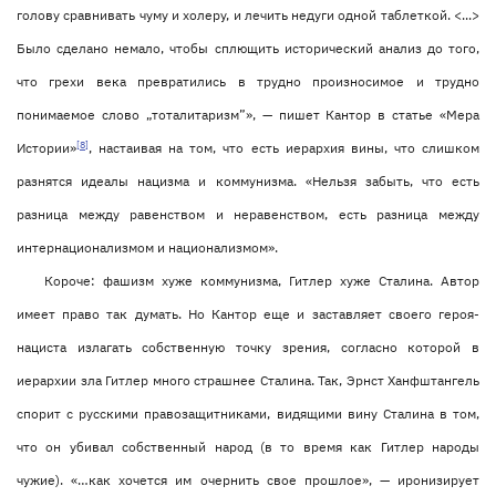
голову сравнивать чуму и холеру, и лечить недуги одной таблеткой. <...>
Было сделано немало, чтобы сплющить исторический анализ до того,
что грехи века превратились в трудно произносимое и трудно
понимаемое слово „тоталитаризм”», — пишет Кантор в статье «Мера
[8]
Истории»
, настаивая на том, что есть иерархия вины, что слишком
разнятся идеалы нацизма и коммунизма. «Нельзя забыть, что есть
разница между равенством и неравенством, есть разница между
интернационализмом и национализмом».
Короче: фашизм хуже коммунизма, Гитлер хуже Сталина. Автор
имеет право так думать. Но Кантор еще и заставляет своего героя-
нациста излагать собственную точку зрения, согласно которой в
иерархии зла Гитлер много страшнее Сталина. Так, Эрнст Ханфштангель
спорит с русскими правозащитниками, видящими вину Сталина в том,
что он убивал собственный народ (в то время как Гитлер народы
чужие). «…как хочется им очернить свое прошлое», — иронизирует