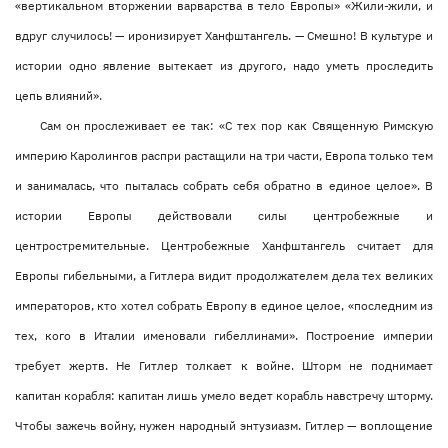
«вертикальном вторжении варварства в тело Европы» «Жили-жили, и
вдруг случилось! — иронизирует Ханфштангель. — Смешно! В культуре и
истории одно явление вытекает из другого, надо уметь проследить
цепь влияний».
Сам он прослеживает ее так: «С тех пор как Священную Римскую
империю Каролингов распри растащили на три части, Европа только тем
и занималась, что пыталась собрать себя обратно в единое целое». В
истории Европы действовали силы центробежные и
центростремительные. Центробежные Ханфштангель считает для
Европы гибельными, а Гитлера видит продолжателем дела тех великих
императоров, кто хотел собрать Европу в единое целое, «последним из
тех, кого в Италии именовали гибеллинами». Построение империи
требует жертв. Не Гитлер толкает к войне. Шторм не поднимает
капитан корабля: капитан лишь умело ведет корабль навстречу шторму.
Чтобы зажечь войну, нужен народный энтузиазм. Гитлер — воплощение