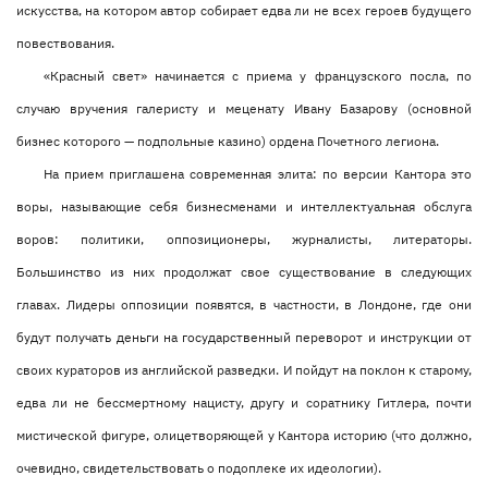
искусства, на котором автор собирает едва ли не всех героев будущего
повествования.
«Красный свет» начинается с приема у французского посла, по
случаю вручения галеристу и меценату Ивану Базарову (основной
бизнес которого — подпольные казино) ордена Почетного легиона.
На прием приглашена современная элита: по версии Кантора это
воры, называющие себя бизнесменами и интеллектуальная обслуга
воров: политики, оппозиционеры, журналисты, литераторы.
Большинство из них продолжат свое существование в следующих
главах. Лидеры оппозиции появятся, в частности, в Лондоне, где они
будут получать деньги на государственный переворот и инструкции от
своих кураторов из английской разведки. И пойдут на поклон к старому,
едва ли не бессмертному нацисту, другу и соратнику Гитлера, почти
мистической фигуре, олицетворяющей у Кантора историю (что должно,
очевидно, свидетельствовать о подоплеке их идеологии).