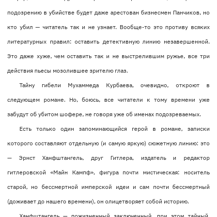
подозрению в убийстве будет даже арестован бизнесмен Панчиков, но
кто убил — читатель так и не узнает. Вообще-то это противу всяких
литературных правил: оставить детективную линию незавершенной.
Это даже хуже, чем оставить так и не выстрелившим ружье, все три
действия пьесы мозолившее зрителю глаз.
Тайну гибели Мухаммеда Курбаева, очевидно, откроют в
следующем романе. Но, боюсь, все читатели к тому времени уже
забудут об убитом шофере, не говоря уже об именах подозреваемых.
Есть только один запоминающийся герой в романе, записки
которого составляют отдельную (и самую яркую) сюжетную линию: это
— Эрнст Ханфштангель, друг Гитлера, издатель и редактор
гитлеровской «Майн Кампф», фигура почти мистическая: носитель
старой, но бессмертной имперской идеи и сам почти бессмертный
(доживает до нашего времени), он олицетворяет собой историю.
Ханфштангель — пожизненный заключенный, при этом тайный,