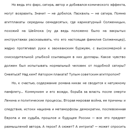
Но ведь это фарс, сатира, автор и добивался комического эффекта,
могут возразить. Значит — не добился. Пасквиль — не сатира. Помню
агитплакаты середины семидесятых, где карикатурный Солженицын,
похожий на Шейлока (ну да ведь положено было на закрытых
инструктажах рассказывать, что его настоящая фамилия Солженицер),
жадно протягивал руки к заокеанским буржуям, с высокомерной и
снисходительной улыбкой ссыпающим в них доллары. Какое чувство
должен был испытывать нормальный человек от подобной сатиры?
Смеяться? Над кем? Автором плаката? Тупым советским агитпропом?
Но, к счастью, содержание романа никак не сводится к натужному
памфлету… Коммунизм и его вожди, борьба за власть после смерти
Ленина и политические процессы, Вторая мировая война, ее причины и
следствия, истоки нацизма и метаморфозы демократии, послевоенная
Европа и ее судьба, прошлое и будущее России — все это предмет
размышлений автора. А герои? А сюжет? А интрига? — может спросить