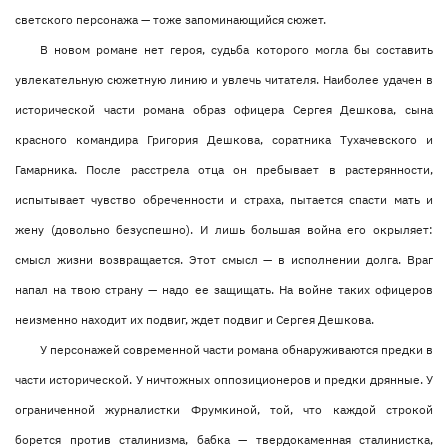
светского персонажа — тоже запоминающийся сюжет.
В новом романе нет героя, судьба которого могла бы составить
увлекательную сюжетную линию и увлечь читателя. Наиболее удачен в
исторической части романа образ офицера Сергея Дешкова, сына
красного командира Григория Дешкова, соратника Тухачевского и
Гамарника. После расстрела отца он пребывает в растерянности,
испытывает чувство обреченности и страха, пытается спасти мать и
жену (довольно безуспешно). И лишь большая война его окрыляет:
смысл жизни возвращается. Этот смысл — в исполнении долга. Враг
напал на твою страну — надо ее защищать. На войне таких офицеров
неизменно находит их подвиг, ждет подвиг и Сергея Дешкова.
У персонажей современной части романа обнаруживаются предки в
части исторической. У ничтожных оппозиционеров и предки дрянные. У
ограниченной журналистки Фрумкиной, той, что каждой строкой
борется против сталинизма, бабка — твердокаменная сталинистка,