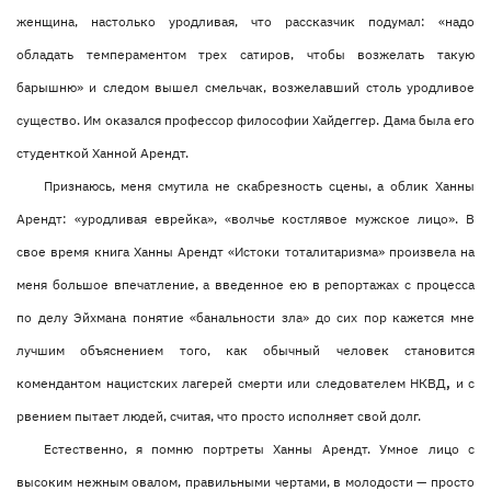
женщина, настолько уродливая, что рассказчик подумал: «надо
обладать темпераментом трех сатиров, чтобы возжелать такую
барышню» и следом вышел смельчак, возжелавший столь уродливое
существо. Им оказался профессор философии Хайдеггер. Дама была его
студенткой Ханной Арендт.
Признаюсь, меня смутила не скабрезность сцены, а облик Ханны
Арендт: «уродливая еврейка», «волчье костлявое мужское лицо». В
свое время книга Ханны Арендт «Истоки тоталитаризма» произвела на
меня большое впечатление, а введенное ею в репортажах с процесса
по делу Эйхмана понятие «банальности зла» до сих пор кажется мне
лучшим объяснением того, как обычный человек становится
комендантом нацистских лагерей смерти или следователем НКВД
,
и с
рвением пытает людей, считая, что просто исполняет свой долг.
Естественно, я помню портреты Ханны Арендт. Умное лицо с
высоким нежным овалом, правильными чертами, в молодости — просто