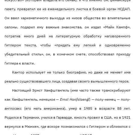
газету, превратил ее из еженедельного листка в боевой орган НСДАП.
Он ввел харизматичного выходца из низов общества во влиятельные
салоны, подарил ему важные знакомства, он издал «Майн Кампф»,
потратив много дней на литературную обработку наговоренного
Гитлером текста, чтобы «придать ему легкий и одновременно
убедительный стиль», он, в конечном счете, способствовал приходу
Гитлера к власти.
Кантор использует не только биографию, но даже не меняет имя
реально существовавшего лица, создавая своего вымышленного героя.
Настоящий Эрнст Ханфштангель (имя часто также транскрибируют
как Ханфштенгель,
немецкое — Ernst Hanfstaeng
l
) — полу-немец — полу-
англосакс (его мать американка), умер в 1985 в возрасте 88 лет.
Родился в Германии, учился в Гарварде, юность провел в США, но в 1921
вернулся в Мюнхен, где вскоре познакомился с Гитлером и сблизился с