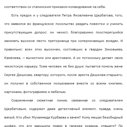
соответствии со сталинским приказом командование на себя.
Есть предок и у следователя Петра Яковлевича Щербатова, того,
что заявился во французское посольство раздать повестки и учинить
присутствующим допрос: он чекист, благоразумно поостерегшийся
занимать высокое место преторианца при соперничающих вождях. И
правильно: всех этих выскочек, состоявших в гвардии Зиновьева,
Каменева, — вычистили или арестовали. А он потихоньку делает свою
чекистскую карьеру. Тоже человек не без души: пытается помочь жене
Сергея Дешкова, квартиру которого, после ареста Дешкова-старшего,
он получил в собственное пользование вместе со всеми книгами,
картинами, фотографиями и мебелью.
Современная сюжетная линия, связанная со следователем
Щербатовым, содержит даже детективный элемент, правда, очень
вялый. Кто убил Мухаммеда Курбаева и зачем? Кому мешал безобидный
шофер, что его задушили прямо в галерее хозяина, спящего? По