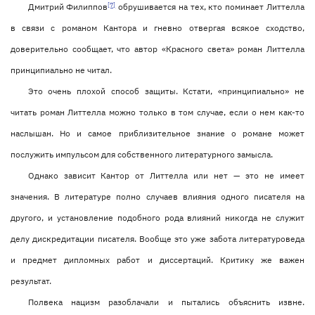
[7]
Дмитрий Филиппов
обрушивается на тех, кто поминает Литтелла
в связи с романом Кантора и гневно отвергая всякое сходство,
доверительно сообщает, что автор «Красного света» роман Литтелла
принципиально не читал.
Это очень плохой способ защиты. Кстати, «принципиально» не
читать роман Литтелла можно только в том случае, если о нем как-то
наслышан. Но и самое приблизительное знание о романе может
послужить импульсом для собственного литературного замысла.
Однако зависит Кантор от Литтелла или нет — это не имеет
значения. В литературе полно случаев влияния одного писателя на
другого, и установление подобного рода влияний никогда не служит
делу дискредитации писателя. Вообще это уже забота литературоведа
и предмет дипломных работ и диссертаций. Критику же важен
результат.
Полвека нацизм разоблачали и пытались объяснить извне.