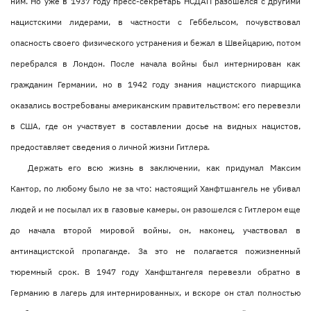
ним. Но уже в 1937 году пресс-секретарь НСДАП разошелся с другими
нацистскими лидерами, в частности с Геббельсом, почувствовал
опасность своего физического устранения и бежал в Швейцарию, потом
перебрался в Лондон. После начала войны был интернирован как
гражданин Германии, но в 1942 году знания нацистского пиарщика
оказались востребованы американским правительством: его перевезли
в США, где он участвует в составлении досье на видных нацистов,
предоставляет сведения о личной жизни Гитлера.
Держать его всю жизнь в заключении, как придумал Максим
Кантор, по любому было не за что: настоящий Ханфтшангель не убивал
людей и не посылал их в газовые камеры, он разошелся с Гитлером еще
до начала второй мировой войны, он, наконец, участвовал в
антинацистской пропаганде. За это не полагается пожизненный
тюремный срок. В 1947 году Ханфштангеля перевезли обратно в
Германию в лагерь для интернированных, и вскоре он стал полностью