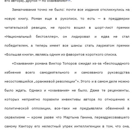
его автора), другой — по охаиванию»
.
Замалчивания точно не было: почти все издания откликнулись на
новую книгу. Роман еще в рукописи, то есть — в преддверии
читательской реакции, не просто вошел в шорт-лист премии
«Национальный бестселлер», он лидировал и едва не стал
победителем, а теперь имеет все шансы стать лауреатом премии
«Большая книга», являясь одним из фаворитов короткого списка.
«Охаивания» романа Виктор Топоров ожидал из-за «беспощадного
избиения всего самодеятельного и самозваного руководства
несостоявшейся „оранжевой революции”». Этого и в самом деле можно
было ждать. Однако и «охаивания» не было. Даже те рецензенты,
которых неприятно поразили инвективы автора по отношению к
политической оппозиции, все-таки не предъявляли обвинений в
сервилизме — кроме разве что Мартына Ганина, переадресовавшего
самому Кантору его нелестный упрек интеллигенции в том, что она,