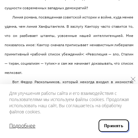
сущности современных западных демократий?
Линия романа, посвященная советской истории и войне, куда менее
удачна, чем линия Ханфштангеля. В заслугу Кантору часто ставится то,
что он разбивает штампы, усвоенные нашей интеллигенцией. Мне
показалось иное: Кантор сначала приписывает ненавистным либералам
примитивный «рабочий список убеждений»: «Революция — зло, Сталин
— тиран, социализм — тупик» и сам же начинает доказывать, что список
мелковат.
Вот Федор Раскольников, который некогда входил в иконостас
антисталинистов: автор темпераментного письма 1939 года,
Для улучшения работы сайта и его взаимодействия с
пользователями мы используем файлы cookies. Продолжая
обличающего Сталина в том, что интересы его личной диктатуры
использовать наш сайт, Вы соглашаетесь на обработку
вступают в конфликт с интересами народа, в развязывании репрессий и
файлов cookies.
организации голода. Кантор скажет, что Раскольников был казнокрад и
Подробнее
Принять
мерзавец, что это он довел кронштадтских рабочих до исступления
своим роскошным образом жизни.