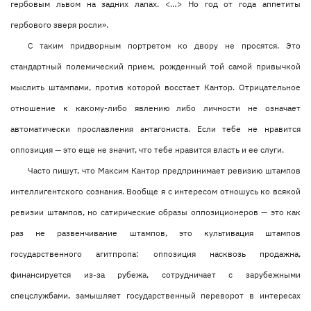
гербовым львом на задних лапах. <…> Но год от года аппетиты
гербового зверя росли».
С таким придворным портретом ко двору не просятся. Это
стандартный полемический прием, рожденный той самой привычкой
мыслить штампами, против которой восстает Кантор. Отрицательное
отношение к какому-либо явлению либо личности не означает
автоматически прославления антагониста. Если тебе не нравится
оппозиция — это еще не значит, что тебе нравится власть и ее слуги.
Часто пишут, что Максим Кантор предпринимает ревизию штампов
интеллигентского сознания. Вообще я с интересом отношусь ко всякой
ревизии штампов, но сатирические образы оппозиционеров — это как
раз не развенчивание штампов, это культивация штампов
государственного агитпропа: оппозиция насквозь продажна,
финансируется из-за рубежа, сотрудничает с зарубежными
спецслужбами, замышляет государственный переворот в интересах