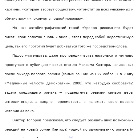
картины, «которые взорвут общество», «отомстят за всех униженных и
обманутых» и «покончат с подлой моралью».
Но как автобиографический герой «Уроков рисования» будет
писать свои полотна вновь и вновь, ставя перед собой недостижимую
цель, так его прототип будет добиваться того же посредством слова.
Пафос учительства, даже проповедничества настолько отчетливо
проступает в публицистических статьях Максима Кантора, написанных
после выхода первого романа (самые ранние из них собраны в книгу
«Медленные челюсти демократии», 2008), что нетрудно сообразить:
задача следующего романа — подвергнуть ревизии символ веры
интеллигенции, а заодно пересмотреть и изложить свою версию
истории ХХ века.
Виктор Топоров предсказал, что следует ожидать двух возможных
реакций на новый роман Кантора: «одной по замалчиванию романа (и
[4]