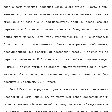
словно романтическая Железная маска. О его судьбе никому, якобы,
неизвестно, он считается давно умершим — а он полвека провел на
американской базе в США, под надсмотром военных, после чего его
перевезли в Британию и поселили на юге Лондона, под надзором
британского майора. Не то чтобы строгая тюрьма, но и не свобода. В
США в его распоряжении была прекрасная библиотека,
предупредительные тюремщики доставляли газеты и документы по
первому требованию. В Британии его тоже снабжают какими угодно
книгами и документами, а от старого нациста требуется одно: писать
мемуары. Он и пишет, но совсем не то, чего от него ждут. Эти
бессистемные записки мы и читаем.
Герой Кантора с гордостью подчеркивает свою роль в становлении
идеологии нацизма, напоминая, что газета «Volkischer Beobachter» своим
существованием обязана нью-йоркскому магазину «Академическое
искусство» (которым владела его семья), и что именно он, финансируя