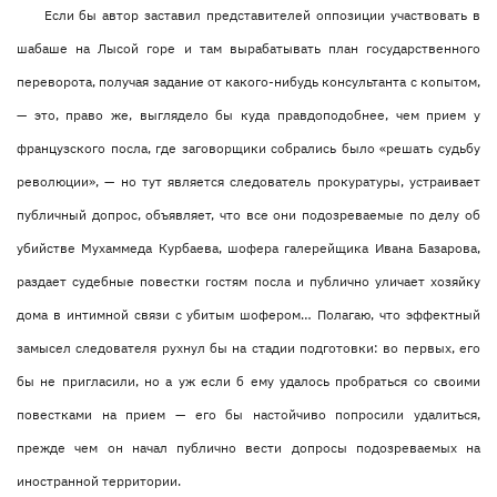
Если бы автор заставил представителей оппозиции участвовать в
шабаше на Лысой горе и там вырабатывать план государственного
переворота, получая задание от какого-нибудь консультанта с копытом,
— это, право же, выглядело бы куда правдоподобнее, чем прием у
французского посла, где заговорщики собрались было «решать судьбу
революции», — но тут является следователь прокуратуры, устраивает
публичный допрос, объявляет, что все они подозреваемые по делу об
убийстве Мухаммеда Курбаева, шофера галерейщика Ивана Базарова,
раздает судебные повестки гостям посла и публично уличает хозяйку
дома в интимной связи с убитым шофером… Полагаю, что эффектный
замысел следователя рухнул бы на стадии подготовки: во первых, его
бы не пригласили, но а уж если б ему удалось пробраться со своими
повестками на прием — его бы настойчиво попросили удалиться,
прежде чем он начал публично вести допросы подозреваемых на
иностранной территории.