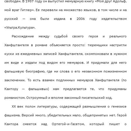
свободен. В 1957 году он выпустил мемуарную книгу «Мой друг Адольф,
мой враг Гитлер». Ее перевели на множество языков, в том числе и на
русский — она были издана в 2006 году издательством
«Ультра.Культура».
Расхождение между судьбой своего героя и реального
Ханфштангеля в романе объясняется просто: тюремщики настригли
куски из ежедневных записей Ханфштангеля, скомпоновали в нужном
им виде и издали под видом его мемуаров. И придумали для него
фальшивую биографию, где ни слова о его незаконном пожизненном
заключении. То есть взамен подлинных мемуаров Ханфштангеля (по
Кантору — фальшивых) нам предлагаются те, что придуманы
романистом. Остроумный и вполне законный писательский ход.
ХХ век полон литературы, содержащей размышления о генезисе
фашизма. Версий много, убедительных мало, общепринятых нет.
Герой
Кантора смеется над Ортегой-и-Гасетом, который пишет о