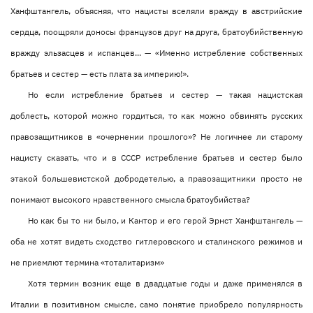
Ханфштангель, объясняя, что нацисты вселяли вражду в австрийские
сердца, поощряли доносы французов друг на друга, братоубийственную
вражду эльзасцев и испанцев... — «Именно истребление собственных
братьев и сестер — есть плата за империю!».
Но если истребление братьев и сестер — такая нацистская
доблесть, которой можно гордиться, то как можно обвинять русских
правозащитников в «очернении прошлого»? Не логичнее ли старому
нацисту сказать, что и в СССР истребление братьев и сестер было
этакой большевистской добродетелью, а правозащитники просто не
понимают высокого нравственного смысла братоубийства?
Но как бы то ни было, и Кантор и его герой Эрнст Ханфштангель —
оба не хотят видеть сходство гитлеровского и сталинского режимов и
не приемлют термина «тоталитаризм»
Хотя термин возник еще в двадцатые годы и даже применялся в
Италии в позитивном смысле, само понятие приобрело популярность