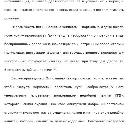
интеллигенция, в начале девяностых пошла в услужение к ворам, к
паханам, и как это полагается на зоне, стала чесать им пятки и «тискать
романы».
«Ворам чесать пятки нельзя, а чекистам — нормально и даже как-то
почетно», — иронизирует Ганин, видя в изображении оппозиции в виде
беспринципных попрошаек, шакалящих по иностранным посольствам и
получающих инструкции и деньги для государственного переворота у
иностранных государств «заявку на место при будущем дворе тт.
[5]
Бастрыкина, Чайки и прочих»
.
Это несправедливо. Оппозицию Кантор поносит, но и власть не так
чтобы жалует. Верховный правитель Руси изображается у него
«невзрачным человечком, полковником недоброй памяти КГБ»,
которого наняли охранять нажитое олигархами добро. «И поставили
сторожа — пусть смотрит за сундуками, нужен и на пиратском корабле
капитан, который следит за дележом добычи. Полковник смотрелся