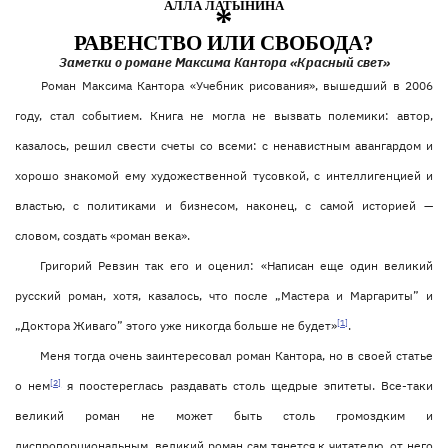
АЛЛА ЛАТЫНИНА
*
РАВЕНСТВО ИЛИ СВОБОДА?
Заметки о романе Максима Кантора «Красный свет»
Роман Максима Кантора «Учебник рисования», вышедший в 2006
году, стал событием. Книга не могла не вызвать полемики: автор,
казалось, решил свести счеты со всеми: с ненавистным авангардом и
хорошо знакомой ему художественной тусовкой, с интеллигенцией и
властью, с политиками и бизнесом, наконец, с самой историей —
словом, создать «роман века».
Григорий Ревзин так его и оценил: «Написан еще один великий
русский роман, хотя, казалось, что после „Мастера и Маргариты” и
[1]
„Доктора Живаго” этого уже никогда больше не будет»
.
Меня тогда очень заинтересовал роман Кантора, но в своей статье
[2]
о нем
я поостереглась раздавать столь щедрые эпитеты. Все-таки
великий роман не может быть столь громоздким и
диспропорциональным, великий роман сам тянется к читателю, от него