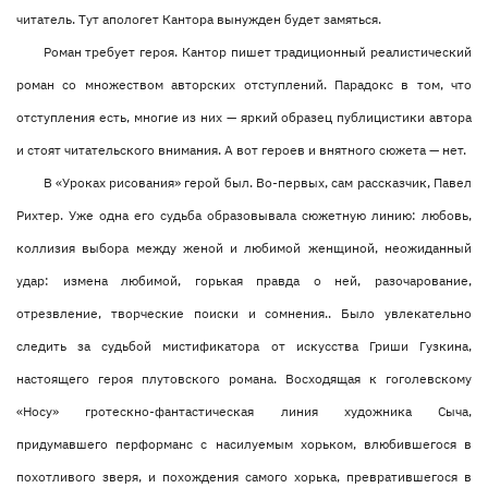
читатель. Тут апологет Кантора вынужден будет замяться.
Роман требует героя. Кантор пишет традиционный реалистический
роман со множеством авторских отступлений. Парадокс в том, что
отступления есть, многие из них — яркий образец публицистики автора
и стоят читательского внимания. А вот героев и внятного сюжета — нет.
В «Уроках рисования» герой был. Во-первых, сам рассказчик, Павел
Рихтер. Уже одна его судьба образовывала сюжетную линию: любовь,
коллизия выбора между женой и любимой женщиной, неожиданный
удар: измена любимой, горькая правда о ней, разочарование,
отрезвление, творческие поиски и сомнения.. Было увлекательно
следить за судьбой мистификатора от искусства Гриши Гузкина,
настоящего героя плутовского романа. Восходящая к гоголевскому
«Носу» гротескно-фантастическая линия художника Сыча,
придумавшего перформанс с насилуемым хорьком, влюбившегося в
похотливого зверя, и похождения самого хорька, превратившегося в