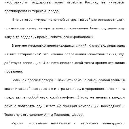
иностранного государства, хочет ограбить Россию, ее интересы
противоречат интересам народа.
И не оттого ли «муза пламенной сатиры» на сей раз осталась глуха к
призывному кличу автора и вместо ювеналова бича подсунула ему
какую-то подделку времен советского «Крокодила»?
В романе несколько пересекающихся линий. К счастью, лишь одна
из них сатирическая: это именно современная сюжетная линия, где
действует оппозиция. И с чисто писательской точки зрения эта линия
провалена.
Большой просчет автора — начинать роман с самой слабой главы: я
знаю читателей, которые ею и ограничились, в уверенности, что книга
представляет собой неуклюжий памфлет. К тому же нельзя в каждом
романе повторять один и тот же принцип композиции, восходящий к
Толстому с его салоном Анны Павловны Шерер.
«Уроки рисования» начинались с вернисажа авангардного