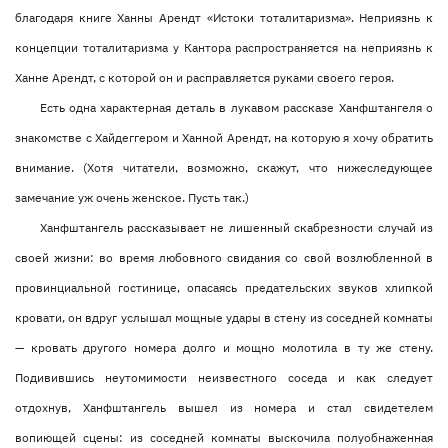
благодаря книге Ханны Арендт «Истоки тоталитаризма». Неприязнь к
концепции тоталитаризма у Кантора распространяется на неприязнь к
Ханне Арендт, с которой он и расправляется руками своего героя.
Есть одна характерная деталь в лукавом рассказе Ханфштангеля о
знакомстве с Хайдеггером и Ханной Арендт, на которую я хочу обратить
внимание. (Хотя читатели, возможно, скажут, что нижеследующее
замечание уж очень женское. Пусть так.)
Ханфштангель рассказывает не лишенный скабрезности случай из
своей жизни: во время любовного свидания со свой возлюбленной в
провинциальной гостинице, опасаясь предательских звуков хлипкой
кровати, он вдруг услышал мощные удары в стену из соседней комнаты
— кровать другого номера долго и мощно молотила в ту же стену.
Подивившись неутомимости неизвестного соседа и как следует
отдохнув, Ханфштангель вышел из номера и стал свидетелем
вопиющей сцены: из соседней комнаты выскочила полуобнаженная