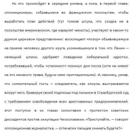
Но это произойдет в середине романа, а пока, в первой главе,
оппозиционеры, собравшиеся во французском посольстве, чтобы
выработать план действий (тут тонкая штука, что сходка не в
посольстве американском, где караулят чекисты), участвуют в каком-то
дурном цирковом представлении: восклицают «позор» объявившемуся
на приеме человеку другого круга, усомнившемуся в том, что Ленин —
немецкий шпион, одобряют поведение либеральной идиотки,
потребовавшей, чтобы «сталинист» покинул дом посла (хотя не имеют
на это никакого права, будучи сами приглашенными). И, наконец, узнав,
что сомнительный гость — следователь, как клоуны выстраиваются
вокруг него, бравируя своей подписью под письмом в Страсбургский суд
с требованием освобождения всех арестованных предпринимателей:
этот поступок в их глазах сопоставим с протестом советских
диссидентов против оккупации Чехословакии. «Приступайте, — говорит
оппозиционная журналистка, — отпечатки пальцев снимать будете?»