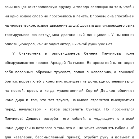
сочиняющая агитпроповскую ерунду и твердо следящая за тем, чтобы
ни одно живое слово не просочилось в печать. Впрочем, она способна и
на человеческое, живое движение души: достать для умирающего сына
третируемого ею сотрудника драгоценный пенициллин. У нынешних
оппозиционеров, как их видит автор, никакой души уже нет.
У бизнесмена и оппозиционера Семена Панчикова тоже
обнаруживается предок, Аркадий Панчиков. Во время войны он ведет
себя позорным образом: трусоват, попал в кавалерию, а лошадей
боится, ворует хлеб у крестьян, похищает из дома, где останавливался
на постой, крест, а когда мужественный Сергей Дешков обвиняет
командира в том, что тот трусит, Панчиков стремится выслужиться
перед начальством и готов застрелить бунтаря. Но просчитался
Панчиков: Дешков разрубит его саблей, а медлящему с атакой
командиру (вина которого в том, что он не хочет исполнять гибельный
для кавалерии, бессмысленный приказ), отрубит руку и возьмет в