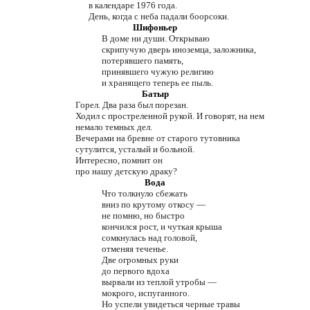
в календаре 1976 года.
День, когда с неба падали боорсоки.
Шифоньер
В доме ни души. Открываю
скрипучую дверь иноземца, заложника,
потерявшего память,
принявшего чужую религию
и хранящего теперь ее пыль.
Батыр
Горел. Два раза был порезан.
Ходил с простреленной рукой. И говорят, на нем
немало темных дел.
Вечерами на бревне от старого тутовника
сутулится, усталый и больной.
Интересно, помнит он
про нашу детскую драку?
Вода
Что толкнуло сбежать
вниз по крутому откосу —
не помню, но быстро
кончился рост, и чуткая крыша
сомкнулась над головой,
отменяя теченье.
Две огромных руки
до первого вдоха
вырвали из теплой утробы —
мокрого, испуганного.
Но успели увидеться черные травы