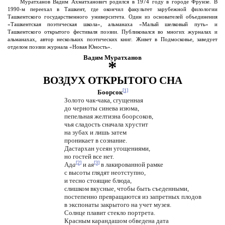
Муратханов Вадим Ахматханович родился в 1974 году в городе Фрунзе. В
1990-м переехал в Ташкент, где окончил факультет зарубежной филологии
Ташкентского государственного университета. Один из основателей объединения
«Ташкентская поэтическая школа», альманаха «Малый шелковый путь» и
Ташкентского открытого фестиваля поэзии. Публиковался во многих журналах и
альманахах, автор нескольких поэтических книг. Живет в Подмосковье, заведует
отделом поэзии журнала «Новая Юность».
Вадим Муратханов
*
ВОЗДУХ ОТКРЫТОГО СНА
[1]
Боорсок
Золото чак-чака, сгущенная
до черноты синева изюма,
пепельная желтизна боорсоков,
чья сладость сначала хрустит
на зубах и лишь затем
проникает в сознание.
Дастархан усеян угощениями,
но гостей все нет.
[2]
[3]
Ад
а
и а
я
в лакированной рамке
с высоты глядят неотступно,
и тесно стоящие блюда,
слишком вкусные, чтобы быть съеденными,
постепенно превращаются из запретных плодов
в экспонаты закрытого на учет музея.
Солнце плавит стекло портрета.
Красным карандашом обведена дата