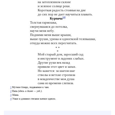
на затопленном склоне
и зеленое солнце реки.
Короткая радость стоянья на дне
до сих пор не дает научиться плавать.
[4]
Курпача
Толстая гармошка,
свернувшаяся до потолка,
научи меня небу.
Подними меня выше крыши,
выше груши, урюка и одноглазой телевышки,
откуда можно всех пересчитать.
* *
*
Мой старый дом, заросший сад
и инструмент в ладонях слабых.
Другие руки век назад
привили этот цвет и запах.
Но кажется: за шагом шаг
стволы и ветхие стропила
в младенчестве моя душа
сама из времени слепила.
1
Мучное блюдо, подаваемое к чаю.
2
Папа
(здесь и далее — узб.)
.
3
Мама.
4
Узкое и длинное стеганое ватное одеяло.