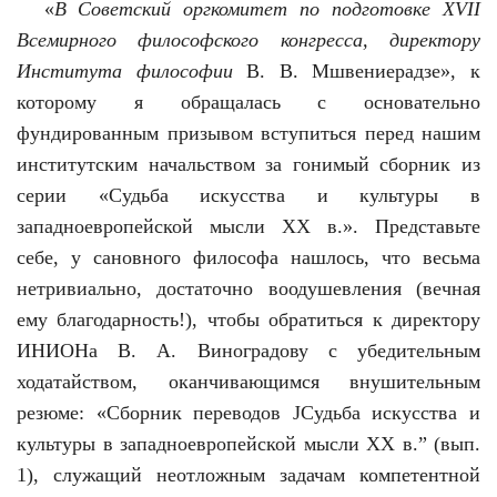
«
В Советский оргкомитет по подготовке ХVII
Всемирного философского конгресса, директору
Института философии
В. В. Мшвениерадзе», к
которому я обращалась с основательно
фундированным призывом вступиться перед нашим
институтским начальством за гонимый сборник из
серии «Судьба искусства и культуры в
западноевропейской мысли ХХ в.». Представьте
себе, у сановного философа нашлось, что весьма
нетривиально, достаточно воодушевления (вечная
ему благодарность!), чтобы обратиться к директору
ИНИОНа В. А. Виноградову с убедительным
ходатайством, оканчивающимся внушительным
резюме: «Сборник переводов ЈСудьба искусства и
культуры в западноевропейской мысли ХХ в.” (вып.
1), служащий неотложным задачам компетентной