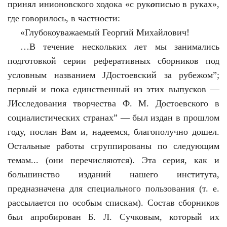
принял инионовского ходока «с рук
о
писью в руках»,
где говорилось, в частности:
«Глубокоуважаемый Георгий Михайлович!
…
В течение нескольких лет мы занимались
подготовкой серии реферативных сборников под
условным названием ЈДостоевский за рубежом”;
первый и пока единственный из этих выпусков —
ЈИсследования творчества Ф. М. Достоевского в
социалистических странах” — был издан в прошлом
году, послан Вам и, надеемся, благополучно дошел.
Остальные работы сгруппированы по следующим
темам... (они перечисляются). Эта серия, как и
большинство изданий нашего института,
предназначена для специального пользования (т. е.
рассылается по особым спискам). Состав сборников
был апробирован Б. Л. Сучковым, который их