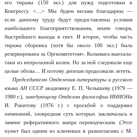
его тиража (150 экз.) для нужд подготовки к
Конгрессу. <…> Мы будем весьма благодарны —
если данному труду будут предоставлены условия
наибольшего благоприятствования, иначе говоря,
быстрейшего выхода в свет. И второе, чтобы часть
тиража сборника (хотя бы около 100 экз.) была
резервирована за Оргкомитетом». Колымага выехала-
таки из непролазной колеи. Но за ней следовали еще
целые обозы… И потому депеши продолжали лететь.
Председателю Отделения литературы и русского
языка
АН СССР
академику Е. П. Челышеву (1979 —
1980 г.), з
аведующему Отделом философии ИНИОНа
И. Ракитову (1976 г.) с просьбой о поддержке
начинаний, зловредная суть которых заключалась в
замене реферативного жанра переводческим. (Этот
пункт был одним из ключевых в разногласиях с М.