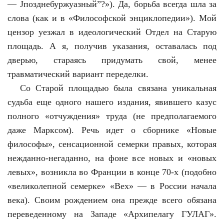
— Јпозднебуржуазный”?»). Да, борьба всегда шла за
слова (как и в «Философской энциклопедии»). Мой
цензор уезжал в идеологический Отдел на Старую
площадь. А я, получив указания, оставалась под
дверью, стараясь придумать свой, менее
травматический вариант переделки.
Со Старой площадью была связана уникальная
судьба еще одного нашего издания, явившего казус
полного «отчуждения» труда (не предполагаемого
даже Марксом). Речь идет о сборнике «Новые
философы», сенсационной семерки правых, которая
нежданно-негаданно, на фоне все новых и «новых
левых», возникла во Франции в конце 70-х (подобно
«великолепной семерке» «Вех» — в России начала
века). Своим рождением она прежде всего обязана
переведенному на Западе «Архипелагу ГУЛАГ».