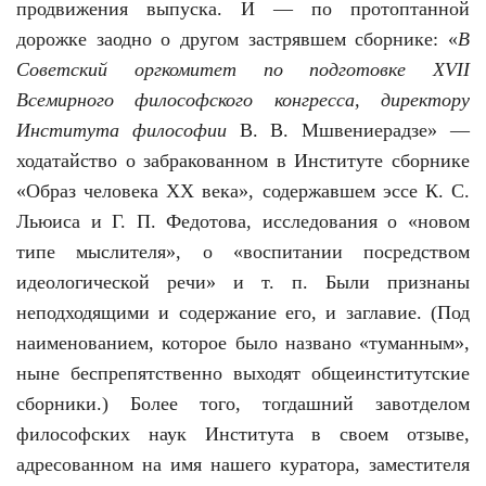
продвижения выпуска. И — по протоптанной
дорожке заодно о другом застрявшем сборнике: «
В
Советский оргкомитет по подготовке ХVII
Всемирного философского конгресса, директору
Института философии
В. В. Мшвениерадзе» —
ходатайство о забракованном в Институте сборнике
«Образ человека ХХ века», содержавшем эссе К. С.
Льюиса и Г. П. Федотова, исследования о «новом
типе мыслителя», о «воспитании посредством
идеологической речи» и т. п. Были признаны
неподходящими и содержание его, и заглавие. (Под
наименованием, которое было названо «туманным»,
ныне беспрепятственно выходят общеинститутские
сборники.) Более того, тогдашний завотделом
философских наук Института в своем отзыве,
адресованном на имя нашего куратора, заместителя