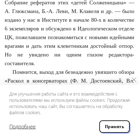
Собрание рефератов этих «детей Солженицына» —
А. Глюксмана, Б.-А. Леви, М. Клавеля и др. — было
издано у нас в Институте в начале 80-х в количестве
6 экземпляров и обсуждено в Идеологическом отделе
ЦК, пожелавшем познакомиться с новыми идейными
врагами и дать этим клеветникам достойный отпор.
Но не увидено ни одним глазом редактора-
составителя.
Помнится, выход для безнадежно увязшего обзора
«Раскол в консерваторах (Ф. М. Достоевский, Вл.
Соловьев, И. С. Аксаков, К. Н. Леонтьев, К. П.
Для улучшения работы сайта и его взаимодействия с
Победоносцев в споре об общественном идеале)»
пользователями мы используем файлы cookies. Продолжая
использовать наш сайт, Вы соглашаетесь на обработку
был найден на путях еще одной методы — подловить
файлов cookies.
момент, когда наш куратор отправится в отпуск, и
принести работу на подпись замещавшему его
Подробнее
Принять
должностному лицу: замдиректора Л. К.