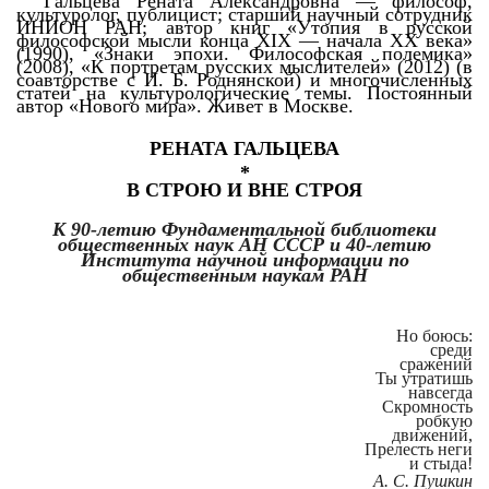
Гальцева Рената Александровна — философ,
культуролог, публицист; старший научный сотрудник
ИНИОН РАН; автор книг «Утопия в русской
философской мысли конца XIX — начала XX века»
(1990), «Знаки эпохи. Философская полемика»
(2008), «К портретам русских мыслителей» (2012) (в
соавторстве с И. Б. Роднянской) и многочисленных
статей на культурологические темы. Постоянный
автор «Нового мира». Живет в Москве.
РЕНАТА ГАЛЬЦЕВА
*
В СТРОЮ И ВНЕ СТРОЯ
К 90-летию Фундаментальной библиотеки
общественных наук АН СССР и 40-летию
Института научной информации по
общественным наукам РАН
Но боюсь:
среди
сражений
Ты утратишь
навсегда
Скромность
робкую
движений,
Прелесть неги
и стыда!
А. С. Пушкин