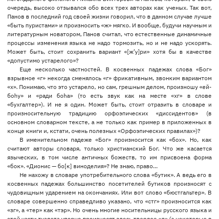
очередь, высоко отзывался обо всех трех авторах как ученых. Так вот,
Панов в последний год своей жизни говорил, что в данном случае лучше
«быть пуристами» и произносить «ж» мягко. И вообще, будучи научным и
литературным новатором, Панов считал, что естественные динамичные
процессы изменения языка не надо тормозить, но и не надо ускорять.
Может быть, стоит сохранить вариант «[ж’у]ри» хотя бы в качестве
«допустимо устарелого»?
Еще несколько частностей. В косвенных падежах слова «Бог»
взрывное «г» некогда сменялось «г» фрикативным, звонким вариантом
«х». Понимаю, что это устарело, но сам, грешным делом, произношу «ей-
боhу» и «ради боhа» (то есть звук как на месте «хг» в слове
«бухгалтер»). И не я один. Может быть, стоит отразить в словаре и
произносительную традицию орфоэпических «диссидентов» (в
основном словарном тексте, а не только как пример в приложенных в
конце книги и, кстати, очень полезных «Орфоэпических правилах»)?
В именительном падеже «Бог» произносится как «бох». Но, как
считают авторы словаря, только христианский Бог. Что же касается
языческих, в том числе античных божеств, то им присвоена форма
«бок». «Дионис — бо[к] виноделия»? Не знаю, право…
Не нахожу в словаре употребительного слова «бутик». А ведь его в
косвенных падежах большинство посетителей бутиков произносят с
чудовищным ударением на окончаниях. Или вот слово «бюстгальтер». В
словаре совершенно справедливо указано, что «стг» произносится как
«зг», а «тер» как «тэр». Но очень многие носительницы русского языка и
этой части туалета упорно произносят здесь твердое «л» (а некоторые в