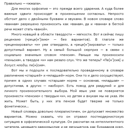
Правильно — «жжала».
Для многих орфоэпия — это прежде всего ударения. А куда более
важные сдвиги происходят в произношении согласных. Непросто
обстоит дело с двойными буквами и звуками. В новом словаре слово
«ванная» разрешено произносить как «ваная», да и «ванна» в беглой
речи может стать «ваной».
Много новаций в области твердости — мягкости. Вот я сейчас пишу
рецензию («реце[н’]зию» — без вариантов). В глаголе же
«рецензировать» «н» уже отвердело, а «реце[н’]зировать» — только
допустимый вариант. Ну а самый большой сюрприз — в связи с
социально значимым словом «пенсия». Раньше мы произносили
«пеньсия», а твердое «н» нам резало слух. Что же теперь? «Пе[н’]сия]
и
допуст. младш.
пе[н]сия».
Вот мы и подошли к последовательно проведенному в словаре
различению «старшей» и «младшей» норм. Они то и дело сосуществуют,
причем в одних случаях «старшая» норма — основная, «младшая» —
допустимая, в других — наоборот. Есть повод для раздумий и для
личного произносительного выбора. Мой язык уже не повернется
произнести «пенсию» с твердым «н», но детям и внукам мы не указ. Им
жить. Может быть, у них эта пенсия будет тверже не только
фонетически…
Новый словарь довольно плюралистичен, он допускает множество
вариантов. Можно сказать, что он отразил постмодернистскую
ситуацию в орфоэпической культуре. Он рассчитан на интеллигентного
читателя, ценящего разномыслие и не мечущегося, как буриданов осел,