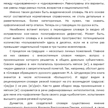
между «одновр
е
менно» и «одноврем
е
нно». Равноправны эти варианты,
как равны люди разных полов, возрастов и национальностей.
Именно таким должен быть академический словарь. На его основе
могут составляться нормативные справочники, не столь детальные и
разветвленные, более категоричные. Но нужен, так сказать,
орфоэпический метр-эталон. Теперь он у говорящих по-русски есть.
Неизбежно встанет вопрос о переиздании словаря (и заодно об
исправлении кое-каких полиграфических дефектов). Может быть,
стоит вывести словарь и в онлайновое пространство: потенциальное
количество «пользователей» здесь в десятки, если не в сотни раз
превышает издательский тираж в три тысячи экземпляров.
С прицелом на грядущее — несколько личных пожеланий. Главное
из них связано с внесистемным словом «жюри», вопрос о
произношении которого решается, в общем, довольно субъективно.
Совсем недавно в нем полагалось произносить мягкое [ж’], а вариант
«жури» давался с запретительной пометой. Так, например, обстоит дело
в «Словаре образцового русского ударения» М. А. Штудинера (эта книга
значится в числе источников «Большого»). И вдруг видим в
рецензируемом словаре резкий поворот на сто восемьдесят градусов:
«[жу]ри (!
не рек.
[ж’у]ри)». Как-то даже обидно: ведь произношение с
мягким [ж’] сохраняется в речи рафинированных интеллигентов, лично
для меня эта «орфоэпема» была своего рода «шиболетом», испытанием
высшего уровня речевой культуры.
Думается, для создателей словаря существенно мнение
легендарного филолога Михаила Викторовича Панова, который, в свою