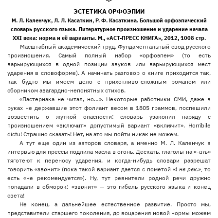
*
ЭСТЕТИКА ОРФОЭПИИ
М. Л.
Каленчу
к, Л. Л.
Касатки
н, Р. Ф.
Касаткин
а. Большой орфоэпический
словарь русского языка. Литературное произношение и ударение начала
ХХ
I
века: норма и её варианты. М., «АСТ-ПРЕСС КНИГА», 2012, 1008 стр.
Масштабный академический труд. Фундаментальный свод русского
произношения. Самый полный набор «орфоэпем» (то есть
варьирующихся в одной позиции звуков или варьирующихся мест
ударения в словоформе). А начинать разговор о книге приходится так,
как будто мы имеем дело с прихотливо-сложным романом или
сборником авагардно-непонятных стихов.
«Пастернака не читал, но…». Некоторые работники СМИ, даже в
руках не державшие этот фолиант весом в 1805 граммов, поспешили
возвестить о жуткой опасности: словарь узаконил наряду с
произношением «включ
и
т» допустимый вариант «вкл
ю
чит». Horribile
dictu! Страшно сказать! Нет, на это мы пойти никак не можем.
А тут еще один из авторов словаря, а именно М. Л. Каленчук в
интервью для прессы подлила масла в огонь. Дескать, глаголы на «
-ить
»
тяготеют к переносу ударения, и когда-нибудь словари разрешат
говорить «зв
о
нит» (пока такой вариант дается с пометой «!
не рек.»,
то
есть «не рекомендуется»). Ну, тут ревнители родной речи дружно
попадали в обморок: «зв
о
нит» — это гибель русского языка и конец
света!
Не конец, а дальнейшее естественное развитие. Просто мы,
представители старшего поколения, до воцарения новой нормы можем