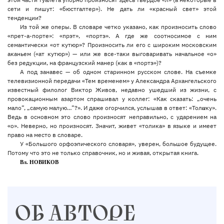
сети и пишут: «бюстгалтер»). Не дать ли «красный свет» этой
тенденции?
Из той же оперы. В словаре четко указано, как произносить слово
«прет-а-порте»: «прэт», «портэ». А где же соотносимое с ним
семантически «от кутюр»? Произносить ли его с широким московским
аканьем («ат кутюр») — или же все-таки выговаривать начальное «о»
без редукции, на французский манер (как в «портэ»)?
А под занавес — об одном старинном русском слове. На съемке
телевизионной передачи «Тем временем» у Александра Архангельского
известный филолог Виктор Живов, недавно ушедший из жизни, с
провокационным азартом спрашивал у коллег: «Как сказать: „очень
мало”, „самую малую…”?». И даже огорчился, услышав в ответ: «Тол
и
ку».
Ведь в основном это слово произносят неправильно, с ударением на
«о». Неверно, но произносят. Значит, живет «толика» в языке и имеет
право на место в словаре.
У «Большого орфоэпического словаря», уверен, большое будущее.
Потому что это не только справочник, но и живая, открытая книга.
Вл. НОВИКОВ
ОБ АВТОРЕ