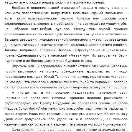
не дожить — отсюда и наши апокалиптические настроения.
Вообще отношение нашей культурной среды к языку отмечено
каким-то патологическим неприятием новизны. Эдакий мизонеизм —
есть такой психиатрический термин. Хочется нам русский язык
законсервировать, запереть у себя дома и не выпускать на улицу, чтобы
не набрался чего-нибудь дурного. Между тем живой процесс
обновления языка по своей сути позитивен. Он ценен и эстетически.
Высшие свершения художественной словесности — это произведения,
динамика которых питается энергией языковых исторических сдвигов.
Таковы, например, «Евгений Онегин», «Преступление и наказание»,
поэма «Двенадцать», платоновский «Чевенгур». Их авторы не были
пуристами и не боялись заглянуть в будущее языка.
Впрочем, как ни парадоксально, лингвистическими «охранителями»
порой выступают не только убежденные архаисты, но и люди
новаторских взглядов. Юрий Тынянов, например, произносил «тэнор» и
не мог принять «тенора» с мягким «т»: «Это какой-то кенарь!» — говорил
он. Но прошло всего семьдесят лет, и «тэнор» навсегда ушел в прошлое.
А иногда мы и на прошлое неадекватно переносим свои
нормативные претензии. Наталья Горленко недавно рассказала в
радиопередаче, что Булату Окуджаве не понравился романс на слова
Федора Сологуба: «Люби меня ясно, как любит заря, жемч
у
г рассыпая и
смехом горя». Надо, мол, говорить не «жемч
у
г», а ж
е
мчуг». Конечно, но у
Даля еще допускались оба ударения, а в словаре Д. Н. Ушакова
«жемч
у
г» дан как устарелый вариант. Не виноват «старший символист»!
Сама история произношения слова — эстетически значимый сюжет.