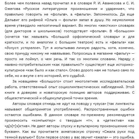
Более чем полвека назад прочитал я в словаре Р. И. Аванесова и С. И.
Ожегова «Русское литературное произношение и ударение», что
правильно говорить не «фольг
а
», а «ф
о
льга». Запомнилось. Да еще
Дельвиг его рифмой «Ольга — фольга» запал в душу. Но неумолимое
время утвердило непоэтичный вариант. Во многих «жестких» словарях
(для дикторов и школьников) господствует «фольг
а
». В «Большом»
(хочется так называть «Большой орфоэпический словарь»
и для
краткости, и по аналогии с Большим театром) есть и «ф
о
льга» как
«
допуст.
устарелое
». Тут я испытываю личную радость, хотя, конечно,
свою причуду никому не навязываю. Попросишь в магазине «ф
о
льгу» —
просто не поймут, о чем речь. И так со многими словами. Наряду с
наивно-потребительским «как правильно?» существует еще историко-
культурное «как было и как стало». Слово дорого нам не только само по
себе, но и вкупе с его историей, его судьбой.
За новациями «Большого» стоит многолетняя исследовательская
работа, ответственный опыт социолингвистических наблюдений. Этой
книге я доверяю и новаторскую позицию авторов поддерживаю. С
общеэстетической и общекультурной точки зрения.
Авторы словаря отнюдь не идут на поводу у «узуса» (так лингвисты
называют общепринятое употребление). Распространенные ошибки
остаются ошибками. В данном словаре по-прежнему рекомендуется
произносить «компьютер» с твердым «т», а «детектив» как
«д[э]т[э]ктив». Не дают авторы спуску и вульгарному произношению «по
буквам». Как вы прочитаете ахматовскую строчку «Сжала руки под
темной вуалью»? Если первое слово у вас звучит «зжала» — это ошибка.