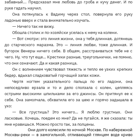
забавный... Предсказал мне любовь до гроба и кучу денег. И по
руке гадать научил.
Она потянулась к Вадиму через стол, повернула его руку
ладонью вверх и стала внимательно изучать.
—
Ничего так не вижу.
Обошла столик и по-хозяйски уселась к нему на колени.
—
Вот смотри: это линия жизни, она у тебя длинная, дотянешь
до старческого маразма. Это — линия любви, тоже длинная. И
бугорок Венеры ничего себе. В общем, расстраиваться тебе не с
чего. Ну, что тут еще… Крестики разные, треугольнички, не помню,
что они означают. Да и какая разница.
Он с волнением чувствовал тяжесть и тепло ее узких крепких
бедер, вдыхал сладковатый горчащий запах кожи.
Чертя ногтем указательного пальца по его ладони, она
непоседливо ерзала и то и дело сползала с колен, цепляясь
острыми высокими шпильками за его джинсы. Он притянул ее к
себе. Она замолчала, обхватила его за шею и горячо задышала в
ухо:
—
Все грустишь? Это ничего… Я люблю грустных. Они
ласковые. Хочешь, поедем ко мне? Да не пугайся, я же сказала: ты
мне нравишься. Можно просто так, за полцены.
Они долго колесили по ночной Москве. По набережной
Москвы-реки — в замогильной, отливающей глянцем воде криво