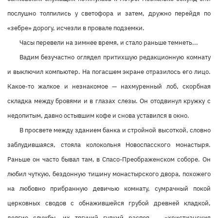
послушно толпились у светофора и затем, дружно перейдя по
«зебре» дорогу, исчезли в провале подземки.
Часы перевели на зимнее время, и стало раньше темнеть...
Вадим безучастно оглядел притихшую редакционную комнату
и выключил компьютер. На погасшем экране отразилось его лицо.
Какое-то жалкое и незнакомое — нахмуренный лоб, скорбная
складка между бровями и в глазах слезы. Он отодвинул кружку с
недопитым, давно остывшим кофе и снова уставился в окно.
В просвете между зданием банка и стройной высоткой, словно
заблудившаяся, стояла колокольня Новоспасского монастыря.
Раньше он часто бывал там, в Спасо-Преображенском соборе. Он
любил чуткую, бездонную тишину монастырского двора, похожего
на любовно прибранную девичью комнату, сумрачный покой
церковных сводов с обнажившейся грубой древней кладкой,
долгие службы, их тягучий гулкий распев — «христианския