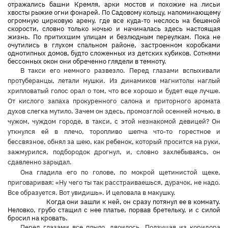
отражались башни Кремля, арки мостов и похожие на лисьи
хвосты рыжие огни фонарей. По Садовому кольцу, напоминающему
огромную цирковую арену, где все куда-то неслось на бешеной
скорости, словно только ночью и начиналась здесь настоящая
жизнь. По притихшим улицам и безлюдным переулкам. Пока не
очутились в глухом спальном районе, застроенном коробками
однотипных домов, будто сложенных из детских кубиков. Сотнями
бессонных окон они обреченно глядели в темноту.
В такси его немного развезло. Перед глазами вспыхивали
протуберанцы, летали мушки. Из динамиков магнитолы наглый
хрипловатый голос орал о том, что все хорошо и будет еще лучше.
От кислого запаха прокуренного салона и приторного аромата
духов слегка мутило. Зачем он здесь, промозглой осенней ночью, в
чужом, чуждом городе, в такси, с этой незнакомой девицей? Он
уткнулся ей в плечо, торопливо шепча что-то горестное и
бессвязное, обнял за шею, как ребенок, который просится на руки,
зажмурился, подбородок дрогнул, и, словно захлебываясь, он
сдавленно зарыдал.
Она гладила его по голове, по мокрой щетинистой щеке,
приговаривая: «Ну чего ты так расстраиваешься, дурачок, не надо.
Все образуется. Вот увидишь». И целовала в макушку.
Когда они зашли к ней, он сразу потянул ее в комнату.
Неловко, грубо стащил с нее платье, порвав бретельку, и с силой
бросил на кровать.
Перед глазами все плыло, двоилось. Ползущая из коридора