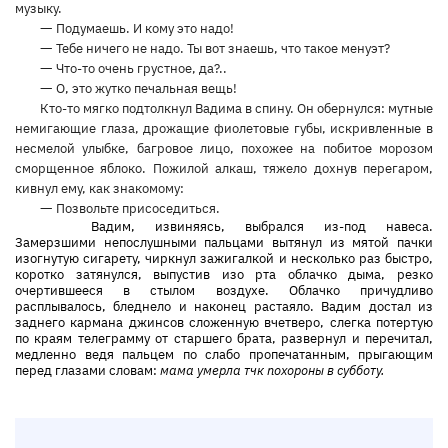
музыку.
—
Подумаешь. И кому это надо!
—
Тебе ничего не надо. Ты вот знаешь, что такое менуэт?
—
Что-то очень грустное, да?..
—
О, это жутко печальная вещь!
Кто-то мягко подтолкнул Вадима в спину. Он обернулся: мутные
немигающие глаза, дрожащие фиолетовые губы, искривленные в
несмелой улыбке, багровое лицо, похожее на побитое морозом
сморщенное яблоко. Пожилой алкаш, тяжело дохнув перегаром,
кивнул ему, как знакомому:
—
Позвольте присоседиться.
Вадим, извиняясь, выбрался из-под навеса.
Замерзшими непослушными пальцами вытянул из мятой пачки
изогнутую сигарету, чиркнул зажигалкой и несколько раз быстро,
коротко затянулся, выпустив изо рта облачко дыма, резко
очертившееся в стылом воздухе. Облачко причудливо
расплывалось, бледнело и наконец растаяло. Вадим достал из
заднего кармана джинсов сложенную вчетверо, слегка потертую
по краям телеграмму от старшего брата, развернул и перечитал,
медленно ведя пальцем по слабо пропечатанным, прыгающим
перед глазами словам:
мама умерла тчк похороны в субботу.