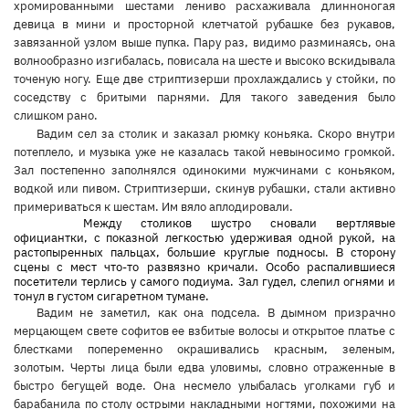
хромированными шестами лениво расхаживала длинноногая
девица в мини и просторной клетчатой рубашке без рукавов,
завязанной узлом выше пупка. Пару раз, видимо разминаясь, она
волнообразно изгибалась, повисала на шесте и высоко вскидывала
точеную ногу. Еще две стриптизерши прохлаждались у стойки, по
соседству с бритыми парнями. Для такого заведения было
слишком рано.
Вадим сел за столик и заказал рюмку коньяка. Скоро внутри
потеплело, и музыка уже не казалась такой невыносимо громкой.
Зал постепенно заполнялся одинокими мужчинами с коньяком,
водкой или пивом. Стриптизерши, скинув рубашки, стали активно
примериваться к шестам. Им вяло аплодировали.
Между столиков шустро сновали вертлявые
официантки, с показной легкостью удерживая одной рукой, на
растопыренных пальцах, большие круглые подносы. В сторону
сцены с мест что-то развязно кричали. Особо распалившиеся
посетители терлись у самого подиума. Зал гудел, слепил огнями и
тонул в густом сигаретном тумане.
Вадим не заметил, как она подсела. В дымном призрачно
мерцающем свете софитов ее взбитые волосы и открытое платье с
блестками попеременно окрашивались красным, зеленым,
золотым. Черты лица были едва уловимы, словно отраженные в
быстро бегущей воде. Она несмело улыбалась уголками губ и
барабанила по столу острыми накладными ногтями, похожими на