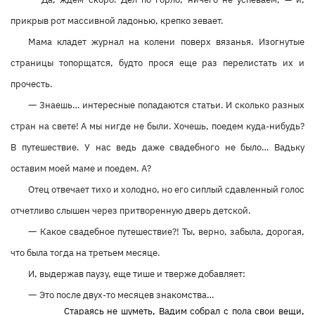
прикрыв рот массивной ладонью, крепко зевает.
Мама кладет журнал на колени поверх вязанья. Изогнутые
страницы топорщатся, будто прося еще раз перелистать их и
прочесть.
—
Знаешь… интересные попадаются статьи. И сколько разных
стран на свете! А мы нигде не были. Хочешь, поедем куда-нибудь?
В путешествие. У нас ведь даже свадебного не было… Вадьку
оставим моей маме и поедем. А?
Отец отвечает тихо и холодно, но его сиплый сдавленный голос
отчетливо слышен через притворенную дверь детской.
—
Какое свадебное путешествие?! Ты, верно, забыла, дорогая,
что была тогда на третьем месяце.
И, выдержав паузу, еще тише и тверже добавляет:
—
Это после двух-то месяцев знакомства…
Стараясь не шуметь, Вадим собрал с пола свои вещи,