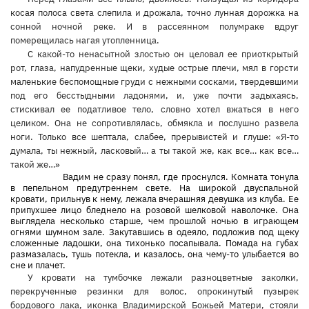
косая полоса света слепила и дрожала, точно лунная дорожка на
сонной ночной реке. И в рассеянном полумраке вдруг
померещилась нагая утопленница.
С какой-то ненасытной злостью он целовал ее приоткрытый
рот, глаза, напудренные щеки, худые острые плечи, мял в горсти
маленькие беспомощные груди с нежными сосками, твердевшими
под его бесстыдными ладонями, и, уже почти задыхаясь,
стискивал ее податливое тело, словно хотел вжаться в него
целиком. Она не сопротивлялась, обмякла и послушно развела
ноги. Только все шептала, слабее, прерывистей и глуше: «Я-то
думала, ты нежный, ласковый… а ты такой же, как все… как все…
такой же…»
Вадим не сразу понял, где проснулся. Комната тонула
в пепельном предутреннем свете. На широкой двуспальной
кровати, прильнув к нему, лежала вчерашняя девушка из клуба. Ее
припухшее лицо бледнело на розовой шелковой наволочке. Она
выглядела несколько старше, чем прошлой ночью в играющем
огнями шумном зале. Закутавшись в одеяло, подложив под щеку
сложенные ладошки, она тихонько посапывала. Помада на губах
размазалась, тушь потекла, и казалось, она чему-то улыбается во
сне и плачет.
У кровати на тумбочке лежали разноцветные заколки,
перекрученные резинки для волос, опрокинутый пузырек
бордового лака, иконка Владимирской Божьей Матери, стояли