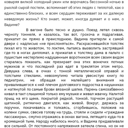
ковыряя вилкой холодный ужин или ворочаясь бессонной ночью в
рыхлой сырой постели, вспоминает об этих людях с теплотой, как о
единственно близких, и всем сердцем переживает за их далекую
неведомую жизнь? Кто знает, может, иногда думает и о нем, о
Вадиме?
В вагоне было тесно и душно. Поезд летел сквозь
черноту тоннеля, и казалось, так вот, грохоча и подрагивая,
прикатит он прямо в преисподнюю. Вадима притерли к самой
двери с надписью «не прислоняться». Раскрасневшийся толстяк
пихал его то животом, то локтем, пытаясь вызволить застрявший
где-то в ногах дипломат, а прижатая к толстяку дама в пальто с
пушистым нестерпимо надушенным воротником всем своим видом
старалась показать, как презирает она этих вонючих потных
мужиков и что последний раз едет в треклятом этом метро.
Девушка слева, в очках с тонкой металлической оправой и
толстыми стеклами, невозмутимо читала увесистую книгу по
педиатрии, не обращая ни малейшего внимания на
привалившегося к ней плечом долговязого подростка в наушниках
и натянутой по самые брови вязаной шапке. Парень самозабвенно
кивал в такт слышимой только ему музыке и жевал жвачку. Налитой
прыщ на его щеке, покрытой редкой, тонкой, торчком растущей
щетиной, ритмично двигался, как живой. Вокруг, держась за
поручни, покачиваясь и толкаясь, сгорбившись, положив на
колени сумки, свесив голову на грудь, стояли и сидели «граждане
пассажиры», смутно отражаясь в окнах вагона, летящего куда-то в
кромешной тьме. Народу набилось много, и Вадима придавливали
все сильней. От постоянного напряжения затекла спина, но он не