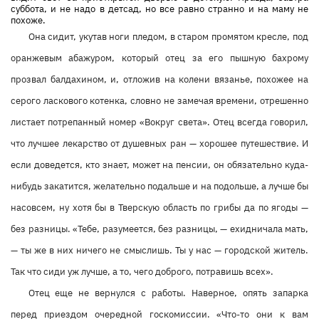
суббота, и не надо в детсад, но все равно странно и на маму не
похоже.
Она сидит, укутав ноги пледом, в старом промятом кресле, под
оранжевым абажуром, который отец за его пышную бахрому
прозвал балдахином, и, отложив на колени вязанье, похожее на
серого ласкового котенка, словно не замечая времени, отрешенно
листает потрепанный номер «Вокруг света». Отец всегда говорил,
что лучшее лекарство от душевных ран — хорошее путешествие. И
если доведется, кто знает, может на пенсии, он обязательно куда-
нибудь закатится, желательно подальше и на подольше, а лучше бы
насовсем, ну хотя бы в Тверскую область по грибы да по ягоды —
без разницы. «Тебе, разумеется, без разницы, — ехидничала мать,
— ты же в них ничего не смыслишь. Ты у нас — городской житель.
Так что сиди уж лучше, а то, чего доброго, потравишь всех».
Отец еще не вернулся с работы. Наверное, опять запарка
перед приездом очередной госкомиссии. «Что-то они к вам