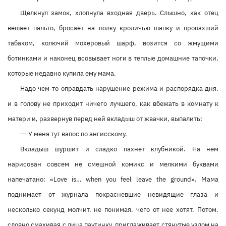
Щелкнул замок, хлопнула входная дверь. Слышно, как отец
вешает пальто, бросает на полку кроличью шапку и пропахший
табаком, колючий мохеровый шарф, возится со жмущими
ботинками и наконец всовывает ноги в теплые домашние тапочки,
которые недавно купила ему мама.
Надо чем-то оправдать нарушение режима и распорядка дня,
и в голову не приходит ничего лучшего, как вбежать в комнату к
матери и, развернув перед ней вкладыш от жвачки, выпалить:
—
У меня тут вапос по ангисскому.
Вкладыш шуршит и сладко пахнет клубникой. На нем
нарисован совсем не смешной комикс и мелкими буквами
напечатано: «Love is… when you feel leave the ground». Мама
поднимает от журнала покрасневшие невидящие глаза и
несколько секунд молчит, не понимая, чего от нее хотят. Потом,
словно смахивая с лица паутинку, приглаживает стянутые узлом на