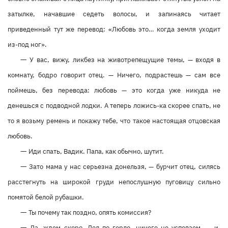
затылке, начавшие седеть волосы, и запинаясь читает
приведенный тут же перевод: «Любовь это… когда земля уходит
из-под ног».
—
У вас, вижу, ликбез на животрепещущие темы, — входя в
комнату, бодро говорит отец. — Ничего, подрастешь — сам все
поймешь, без перевода: любовь — это когда уже никуда не
денешься с подводной лодки. А теперь ложись-ка скорее спать, не
то я возьму ремень и покажу тебе, что такое настоящая отцовская
любовь.
—
Иди спать, Вадик. Папа, как обычно, шутит.
—
Зато мама у нас серьезна донельзя, — бурчит отец, силясь
расстегнуть на широкой груди непослушную пуговицу сильно
помятой белой рубашки.
—
Ты почему так поздно, опять комиссия?
—
Да, ждем скоро. Дел по горло, ничего не успеваем, — и,