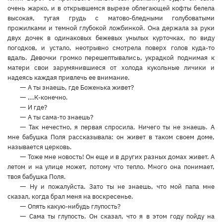
очень жарко, и в открывшемся вырезе облегающей кофты белела
высокая, тугая грудь с матово-бледными голубоватыми
прожилками и темной глубокой ложбинкой. Она держала за руки
двух дочек в одинаковых бежевых унылых курточках, по виду
погодков, и устало, неотрывно смотрела поверх голов куда-то
вдаль. Девочки громко перешептывались, украдкой поднимая к
матери свои зарумянившиеся от холода кукольные личики и
надеясь каждая привлечь ее внимание.
—
А ты знаешь, где Боженька живет?
— …
К-конечно.
—
И где?
—
А ты сама-то знаешь?
—
Так нечестно, я первая спросила. Ничего ты не знаешь. А
мне бабушка Поля рассказывала: он живет в таком своем доме,
называется церковь.
—
Тоже мне новость! Он еще и в других разных домах живет. А
летом и на улице может, потому что тепло. Много она понимает,
твоя бабушка Поля.
—
Ну и пожалуйста. Зато ты не знаешь, что мой папа мне
сказал, когда брал меня на воскресенье.
—
Опять какую-нибудь глупость?
—
Сама ты глупость. Он сказал, что я в этом году пойду на