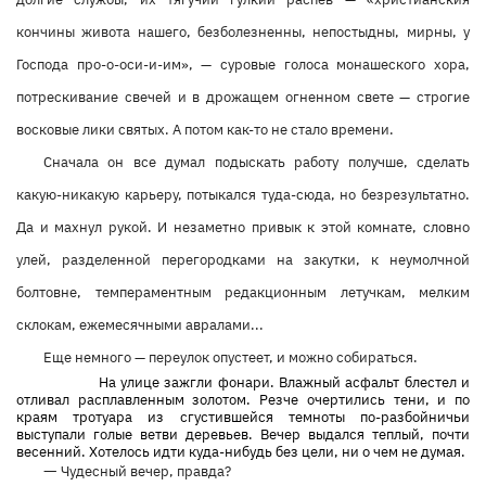
кончины живота нашего, безболезненны, непостыдны, мирны, у
Господа про-о-оси-и-им», — суровые голоса монашеского хора,
потрескивание свечей и в дрожащем огненном свете — строгие
восковые лики святых. А потом как-то не стало времени.
Сначала он все думал подыскать работу получше, сделать
какую-никакую карьеру, потыкался туда-сюда, но безрезультатно.
Да и махнул рукой. И незаметно привык к этой комнате, словно
улей, разделенной перегородками на закутки, к неумолчной
болтовне, темпераментным редакционным летучкам, мелким
склокам, ежемесячными авралами...
Еще немного — переулок опустеет, и можно собираться.
На улице зажгли фонари. Влажный асфальт блестел и
отливал расплавленным золотом. Резче очертились тени, и по
краям тротуара из сгустившейся темноты по-разбойничьи
выступали голые ветви деревьев. Вечер выдался теплый, почти
весенний. Хотелось идти куда-нибудь без цели, ни о чем не думая.
—
Чудесный вечер, правда?