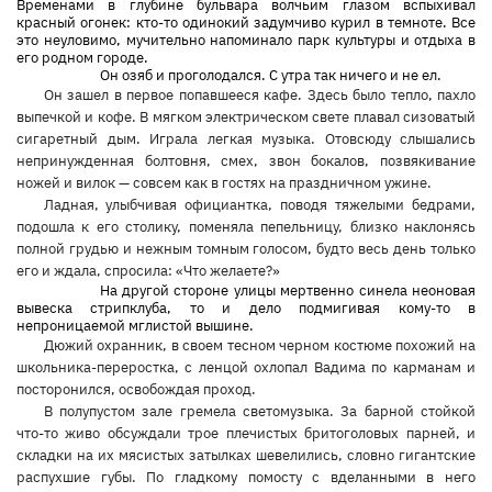
Временами в глубине бульвара волчьим глазом вспыхивал
красный огонек: кто-то одинокий задумчиво курил в темноте. Все
это неуловимо, мучительно напоминало парк культуры и отдыха в
его родном городе.
Он озяб и проголодался. С утра так ничего и не ел.
Он зашел в первое попавшееся кафе. Здесь было тепло, пахло
выпечкой и кофе. В мягком электрическом свете плавал сизоватый
сигаретный дым. Играла легкая музыка. Отовсюду слышались
непринужденная болтовня, смех, звон бокалов, позвякивание
ножей и вилок — совсем как в гостях на праздничном ужине.
Ладная, улыбчивая официантка, поводя тяжелыми бедрами,
подошла к его столику, поменяла пепельницу, близко наклонясь
полной грудью и нежным томным голосом, будто весь день только
его и ждала, спросила: «Что желаете?»
На другой стороне улицы мертвенно синела неоновая
вывеска стрипклуба, то и дело подмигивая кому-то в
непроницаемой мглистой вышине.
Дюжий охранник, в своем тесном черном костюме похожий на
школьника-переростка, с ленцой охлопал Вадима по карманам и
посторонился, освобождая проход.
В полупустом зале гремела светомузыка. За барной стойкой
что-то живо обсуждали трое плечистых бритоголовых парней, и
складки на их мясистых затылках шевелились, словно гигантские
распухшие губы. По гладкому помосту с вделанными в него