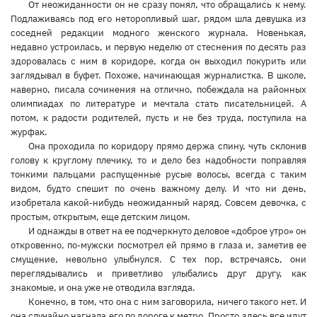
От неожиданности он не сразу понял, что обращались к нему.
Подлаживаясь под его неторопливый шаг, рядом шла девушка из
соседней редакции модного женского журнала. Новенькая,
недавно устроилась, и первую неделю от стеснения по десять раз
здоровалась с ним в коридоре, когда он выходил покурить или
заглядывал в буфет. Похоже, начинающая журналистка. В школе,
наверно, писала сочинения на отлично, побеждала на районных
олимпиадах по литературе и мечтала стать писательницей. А
потом, к радости родителей, пусть и не без труда, поступила на
журфак.
Она проходила по коридору прямо держа спину, чуть склонив
голову к круглому плечику, то и дело без надобности поправляя
тонкими пальцами распущенные русые волосы, всегда с таким
видом, будто спешит по очень важному делу. И что ни день,
изобретала какой-нибудь неожиданный наряд. Совсем девочка, с
простым, открытым, еще детским лицом.
И однажды в ответ на ее подчеркнуто деловое «доброе утро» он
откровенно, по-мужски посмотрел ей прямо в глаза и, заметив ее
смущение, невольно улыбнулся. С тех пор, встречаясь, они
переглядывались и приветливо улыбались друг другу, как
знакомые, и она уже не отводила взгляда.
Конечно, в том, что она с ним заговорила, ничего такого нет. И
она случайно нагнала его по дороге к метро. Просто здесь все идут