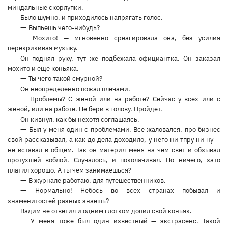
миндальные скорлупки.
Было шумно, и приходилось напрягать голос.
—
Выпьешь чего-нибудь?
—
Мохито! — мгновенно среагировала она, без усилия
перекрикивая музыку.
Он поднял руку, тут же подбежала официантка. Он заказал
мохито и еще коньяка.
—
Ты чего такой смурной?
Он неопределенно пожал плечами.
—
Проблемы? С женой или на работе? Сейчас у всех или с
женой, или на работе. Не бери в голову. Пройдет.
Он кивнул, как бы нехотя соглашаясь.
—
Был у меня один с проблемами. Все жаловался, про бизнес
свой рассказывал, а как до дела доходило, у него ни тпру ни ну —
не вставал в общем. Так он материл меня на чем свет и обзывал
протухшей воблой. Случалось, и поколачивал. Но ничего, зато
платил хорошо. А ты чем занимаешься?
—
В журнале работаю, для путешественников.
—
Нормально! Небось во всех странах побывал и
знаменитостей разных знаешь?
Вадим не ответил и одним глотком допил свой коньяк.
—
У меня тоже был один известный — экстрасенс. Такой