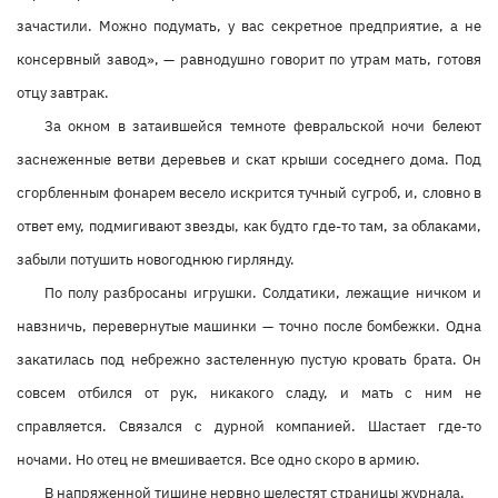
зачастили. Можно подумать, у вас секретное предприятие, а не
консервный завод», — равнодушно говорит по утрам мать, готовя
отцу завтрак.
За окном в затаившейся темноте февральской ночи белеют
заснеженные ветви деревьев и скат крыши соседнего дома. Под
сгорбленным фонарем весело искрится тучный сугроб, и, словно в
ответ ему, подмигивают звезды, как будто где-то там, за облаками,
забыли потушить новогоднюю гирлянду.
По полу разбросаны игрушки. Солдатики, лежащие ничком и
навзничь, перевернутые машинки — точно после бомбежки. Одна
закатилась под небрежно застеленную пустую кровать брата. Он
совсем отбился от рук, никакого сладу, и мать с ним не
справляется. Связался с дурной компанией. Шастает где-то
ночами. Но отец не вмешивается. Все одно скоро в армию.
В напряженной тишине нервно шелестят страницы журнала.