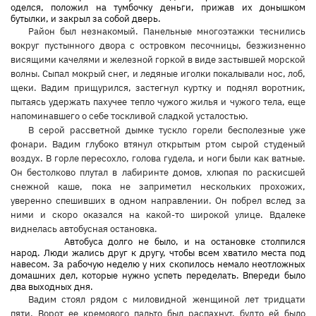
оделся, положил на тумбочку деньги, прижав их донышком
бутылки, и закрыл за собой дверь.
Район был незнакомый. Панельные многоэтажки теснились
вокруг пустынного двора с островком песочницы, безжизненно
висящими качелями и железной горкой в виде застывшей морской
волны. Сыпал мокрый снег, и ледяные иголки покалывали нос, лоб,
щеки. Вадим прищурился, застегнул куртку и поднял воротник,
пытаясь удержать пахучее тепло чужого жилья и чужого тела, еще
напоминавшего о себе тоскливой сладкой усталостью.
В серой рассветной дымке тускло горели бесполезные уже
фонари. Вадим глубоко втянул открытым ртом сырой студеный
воздух. В горле пересохло, голова гудела, и ноги были как ватные.
Он бестолково плутал в лабиринте домов, хлюпая по раскисшей
снежной каше, пока не заприметил нескольких прохожих,
уверенно спешивших в одном направлении. Он побрел вслед за
ними и скоро оказался на какой-то широкой улице. Вдалеке
виднелась автобусная остановка.
Автобуса долго не было, и на остановке столпился
народ. Люди жались друг к другу, чтобы всем хватило места под
навесом. За рабочую неделю у них скопилось немало неотложных
домашних дел, которые нужно успеть переделать. Впереди было
два выходных дня.
Вадим стоял рядом с миловидной женщиной лет тридцати
пяти. Ворот ее кремового пальто был распахнут, будто ей было