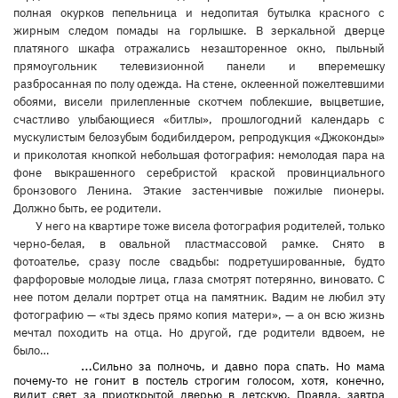
полная окурков пепельница и недопитая бутылка красного с
жирным следом помады на горлышке. В зеркальной дверце
платяного шкафа отражались незашторенное окно, пыльный
прямоугольник телевизионной панели и вперемешку
разбросанная по полу одежда. На стене, оклеенной пожелтевшими
обоями, висели прилепленные скотчем поблекшие, выцветшие,
счастливо улыбающиеся «битлы», прошлогодний календарь с
мускулистым белозубым бодибилдером, репродукция «Джоконды»
и приколотая кнопкой небольшая фотография: немолодая пара на
фоне выкрашенного серебристой краской провинциального
бронзового Ленина. Этакие застенчивые пожилые пионеры.
Должно быть, ее родители.
У него на квартире тоже висела фотография родителей, только
черно-белая, в овальной пластмассовой рамке. Снято в
фотоателье, сразу после свадьбы: подретушированные, будто
фарфоровые молодые лица, глаза смотрят потерянно, виновато. С
нее потом делали портрет отца на памятник. Вадим не любил эту
фотографию — «ты здесь прямо копия матери», — а он всю жизнь
мечтал походить на отца. Но другой, где родители вдвоем, не
было…
…
Сильно за полночь, и давно пора спать. Но мама
почему-то не гонит в постель строгим голосом, хотя, конечно,
видит свет за приоткрытой дверью в детскую. Правда, завтра