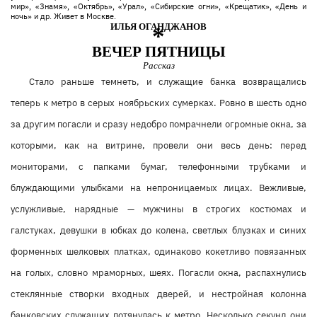
мир», «Знамя», «Октябрь», «Урал», «Сибирские огни», «Крещатик», «День и
ночь» и др. Живет в Москве.
ИЛЬЯ ОГАНДЖАНОВ
*
ВЕЧЕР ПЯТНИЦЫ
Рассказ
Стало раньше темнеть, и служащие банка возвращались
теперь к метро в серых ноябрьских сумерках. Ровно в шесть одно
за другим погасли и сразу недобро помрачнели огромные окна, за
которыми, как на витрине, провели они весь день: перед
мониторами, с папками бумаг, телефонными трубками и
блуждающими улыбками на непроницаемых лицах. Вежливые,
услужливые, нарядные — мужчины в строгих костюмах и
галстуках, девушки в юбках до колена, светлых блузках и синих
форменных шелковых платках, одинаково кокетливо повязанных
на голых, словно мраморных, шеях. Погасли окна, распахнулись
стеклянные створки входных дверей, и нестройная колонна
банковских служащих потянулась к метро. Несколько секунд они