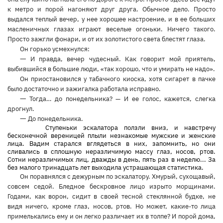
к метро и порой нагоняют друг друга. Обычное дело. Просто
выдался теплый вечер, у нее хорошее настроение, и в ее больших
масленичных глазах играют веселые огоньки. Ничего такого.
Просто зажгли фонари, и от их золотистого света блестят глаза.
Он горько усмехнулся:
—
И правда, вечер чудесный. Как говорит мой приятель,
выбившийся в большие люди, «так хорошо, что и умирать не надо».
Он приостановился у табачного киоска, хотя сигарет в пачке
было достаточно и зажигалка работала исправно.
—
Тогда… до понедельника? — И ее голос, кажется, слегка
дрогнул.
—
До понедельника.
Ступеньки эскалатора ползли вниз, и навстречу
бесконечной вереницей плыли незнакомые мужские и женские
лица. Вадим старался вглядеться в них, запомнить, но они
сливались в сплошную неразличимую массу глаз, носов, ртов.
Сотни неразличимых лиц, дважды в день, пять раз в неделю... За
без малого тринадцать лет выходила устрашающая статистика.
Он поравнялся с дежурным по эскалатору. Хмурый, сухощавый,
совсем седой. Бледное бескровное лицо изрыто морщинами.
Годами, как ворон, сидит в своей тесной стеклянной будке, не
видя ничего, кроме глаз, носов, ртов. Но может, какие-то лица
примелькались ему и он легко различает их в толпе? И порой дома,