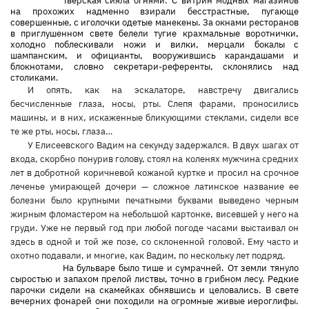
Тверская сияла огнями. С витрин модных магазинов
на прохожих надменно взирали бесстрастные, пугающе
совершенные, с иголочки одетые манекены. За окнами ресторанов
в приглушенном свете белели тугие крахмальные воротнички,
холодно поблескивали ножи и вилки, мерцали бокалы с
шампанским, и официанты, вооружившись карандашами и
блокнотами, словно секретари-референты, склонялись над
столиками.
И опять, как на эскалаторе, навстречу двигались
бесчисленные глаза, носы, рты. Слепя фарами, проносились
машины, и в них, искаженные бликующими стеклами, сидели все
те же рты, носы, глаза…
У Елисеевского Вадим на секунду задержался. В двух шагах от
входа, скорбно понурив голову, стоял на коленях мужчина средних
лет в добротной коричневой кожаной куртке и просил на срочное
леченье умирающей дочери — сложное латинское название ее
болезни было крупными печатными буквами выведено черным
жирным фломастером на небольшой картонке, висевшей у него на
груди. Уже не первый год при любой погоде часами выстаивал он
здесь в одной и той же позе, со склоненной головой. Ему часто и
охотно подавали, и многие, как Вадим, по нескольку лет подряд.
На бульваре было тише и сумрачней. От земли тянуло
сыростью и запахом прелой листвы, точно в грибном лесу. Редкие
парочки сидели на скамейках обнявшись и целовались. В свете
вечерних фонарей они походили на огромные живые иероглифы.