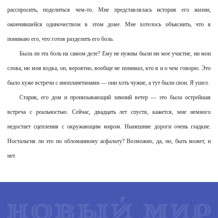
расспросить, поделиться чем-то. Мне представлялась история его жизни,
окончившейся одиночеством в этом доме. Мне хотелось объяснить, что я
понимаю его, что готов разделить его боль.
Была ли эта боль на самом деле? Ему не нужны были ни мое участие, ни мои
слова, ни моя водка, он, вероятно, вообще не понимал, кто я и о чем говорю. Это
было хуже встречи с инопланетянами — они хоть чужие, а тут были свои. Я ушел.
Старик, его дом и пронизывающий зимний ветер — это была острейшая
встреча с реальностью. Сейчас, двадцать лет спустя, кажется, мне немного
недостает сцепления с окружающим миром. Нынешние дороги очень гладкие.
Ностальгия ли это по обломанному асфальту? Возможно, да, но, быть может, и
нет.