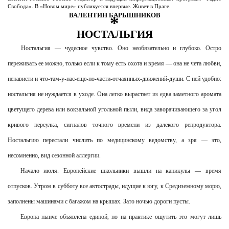
Свобода». В «Новом мире» публикуется впервые. Живет в Праге.
ВАЛЕНТИН БАРЫШНИКОВ
*
НОСТАЛЬГИЯ
Ностальгия — чудесное чувство. Оно необязательно и глубоко. Остро
переживать ее можно, только если к тому есть охота и время — она не чета любви,
ненависти и что-там-у-нас-еще-по-части-отчаянных-движений-души. С ней удобно:
ностальгия не нуждается в уходе. Она легко вырастает из едва заметного аромата
цветущего дерева или вокзальной угольной пыли, вида заворачивающего за угол
кривого переулка, сигналов точного времени из далекого репродуктора.
Ностальгию перестали числить по медицинскому ведомству, а зря — это,
несомненно, вид сезонной аллергии.
Начало июля. Европейские школьники вышли на каникулы — время
отпусков. Утром в субботу все автострады, идущие к югу, к Средиземному морю,
заполнены машинами с багажом на крышах. Зато ночью дороги пусты.
Европа нынче объявлена единой, но на практике ощутить это могут лишь