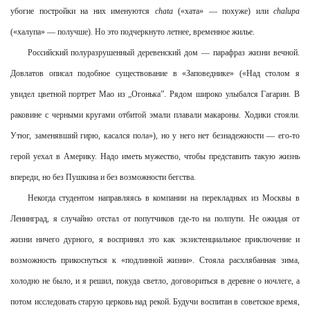
убогие постройки на них именуются
chata
(«хата» — похуже) или
chalupa
(«халупа» — получше). Но это подчеркнуто летнее, временное жилье.
Российский полуразрушенный деревенский дом — парафраз жизни вечной.
Довлатов описал подобное существование в «Заповеднике» («Над столом я
увидел цветной портрет Мао из „Огонька”. Рядом широко улыбался Гагарин. В
раковине с черными кругами отбитой эмали плавали макароны. Ходики стояли.
Утюг, заменявший гирю, касался пола»), но у него нет безнадежности — его-то
герой уехал в Америку. Надо иметь мужество, чтобы представить такую жизнь
впереди, но без Пушкина и без возможности бегства.
Некогда студентом направляясь в компании на перекладных из Москвы в
Ленинград, я случайно отстал от попутчиков где-то на полпути. Не ожидая от
жизни ничего дурного, я воспринял это как экзистенциальное приключение и
возможность прикоснуться к «подлинной жизни». Стояла расхлябанная зима,
холодно не было, и я решил, покуда светло, договориться в деревне о ночлеге, а
потом исследовать старую церковь над рекой. Будучи воспитан в советское время,