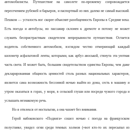
автомобилисты. Путешествие на самолете по-прежнему сопровождается
пересечением рубежей и барьеров, и паспортный из них далеко не самый высокий.
Пешком — усталость ног скорее объяснит разобщенность Европы в Средние века.
Есть поезда и автобусы, но пассажир склонен к дремоте и потому не может
служить беспристрастным свидетелем непрерывности путешествия. Остается
водитель собственного автомобиля, взглядом честно отмеряющий каждый
километр асфальтовой ленты, которыми, как арбуз авоськой, стянута эта уютная
часть света. И может быть, большим свидетельством единства Европы, чем даже
декларированная общность ценностей столь разных национальных характеров,
является сама возможность бессонной ночью выйти из дома, сесть в машину и
утром оказаться в горах, у моря, в сельской глуши или посреди чужого города и
услышать незнакомую речь.
Но я отвлекся от ностальгии, а она чахнет без внимания.
Герой набоковского «Подвига» сошел ночью с поезда на французском
полустанке, увидел огни среди темных холмов («вот кто-то их пересыпал из