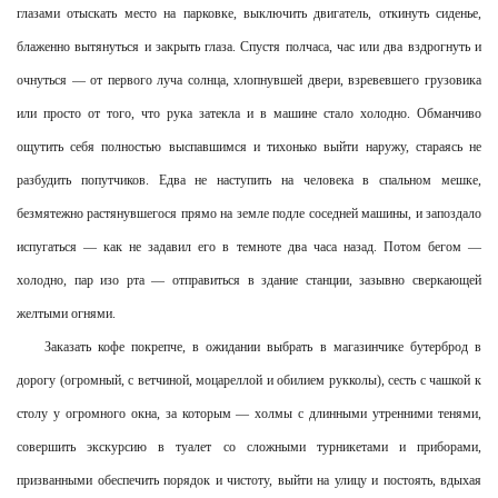
глазами отыскать место на парковке, выключить двигатель, откинуть сиденье,
блаженно вытянуться и закрыть глаза. Спустя полчаса, час или два вздрогнуть и
очнуться — от первого луча солнца, хлопнувшей двери, взревевшего грузовика
или просто от того, что рука затекла и в машине стало холодно. Обманчиво
ощутить себя полностью выспавшимся и тихонько выйти наружу, стараясь не
разбудить попутчиков. Едва не наступить на человека в спальном мешке,
безмятежно растянувшегося прямо на земле подле соседней машины, и запоздало
испугаться — как не задавил его в темноте два часа назад. Потом бегом —
холодно, пар изо рта — отправиться в здание станции, зазывно сверкающей
желтыми огнями.
Заказать кофе покрепче, в ожидании выбрать в магазинчике бутерброд в
дорогу (огромный, с ветчиной, моцареллой и обилием рукколы), сесть с чашкой к
столу у огромного окна, за которым — холмы с длинными утренними тенями,
совершить экскурсию в туалет со сложными турникетами и приборами,
призванными обеспечить порядок и чистоту, выйти на улицу и постоять, вдыхая