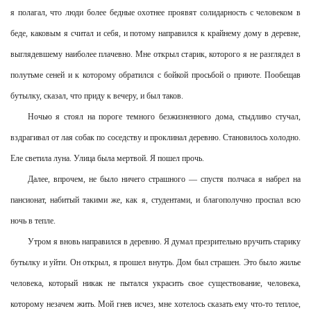
я полагал, что люди более бедные охотнее проявят солидарность с человеком в
беде, каковым я считал и себя, и потому направился к крайнему дому в деревне,
выглядевшему наиболее плачевно. Мне открыл старик, которого я не разглядел в
полутьме сеней и к которому обратился с бойкой просьбой о приюте. Пообещав
бутылку, сказал, что приду к вечеру, и был таков.
Ночью я стоял на пороге темного безжизненного дома, стыдливо стучал,
вздрагивал от лая собак по соседству и проклинал деревню. Становилось холодно.
Еле светила луна. Улица была мертвой. Я пошел прочь.
Далее, впрочем, не было ничего страшного — спустя полчаса я набрел на
пансионат, набитый такими же, как я, студентами, и благополучно проспал всю
ночь в тепле.
Утром я вновь направился в деревню. Я думал презрительно вручить старику
бутылку и уйти. Он открыл, я прошел внутрь. Дом был страшен. Это было жилье
человека, который никак не пытался украсить свое существование, человека,
которому незачем жить. Мой гнев исчез, мне хотелось сказать ему что-то теплое,