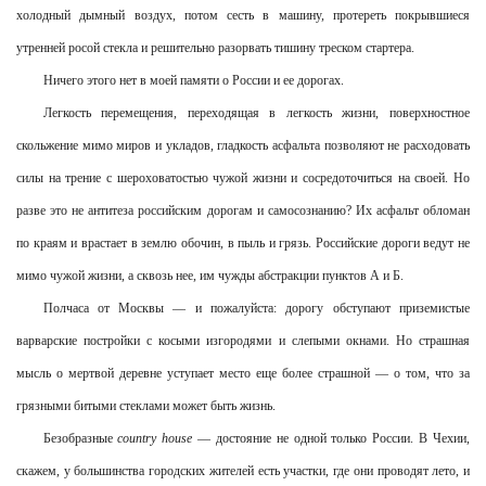
холодный дымный воздух, потом сесть в машину, протереть покрывшиеся
утренней росой стекла и решительно разорвать тишину треском стартера.
Ничего этого нет в моей памяти о России и ее дорогах.
Легкость перемещения, переходящая в легкость жизни, поверхностное
скольжение мимо миров и укладов, гладкость асфальта позволяют не расходовать
силы на трение с шероховатостью чужой жизни и сосредоточиться на своей. Но
разве это не антитеза российским дорогам и самосознанию? Их асфальт обломан
по краям и врастает в землю обочин, в пыль и грязь. Российские дороги ведут не
мимо чужой жизни, а сквозь нее, им чужды абстракции пунктов А и Б.
Полчаса от Москвы — и пожалуйста: дорогу обступают приземистые
варварские постройки с косыми изгородями и слепыми окнами. Но страшная
мысль о мертвой деревне уступает место еще более страшной — о том, что за
грязными битыми стеклами может быть жизнь.
Безобразные
country house
— достояние не одной только России. В Чехии,
скажем, у большинства городских жителей есть участки, где они проводят лето, и