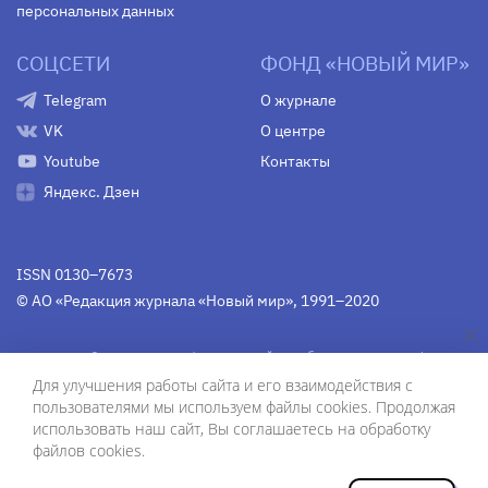
персональных данных
СОЦСЕТИ
ФОНД «НОВЫЙ МИР»
Telegram
О журнале
VK
О центре
Youtube
Контакты
Яндекс. Дзен
ISSN 0130–7673
© АО «Редакция журнала «Новый мир», 1991–2020
Свидетельство Федеральной службы по надзору в сфере
связи, информационных технологий и массовых
Для улучшения работы сайта и его взаимодействия с
коммуникаций
средства массовой информации
пользователями мы используем файлы cookies. Продолжая
(Роскомнадзор)
ПИ № Фс 77-75754 от 13 июня 2019 г.
использовать наш сайт, Вы соглашаетесь на обработку
файлов cookies.
Дизайн — Рустам Габбасов.
Шрифты — Zhivago Display и IBM Plex Sans.