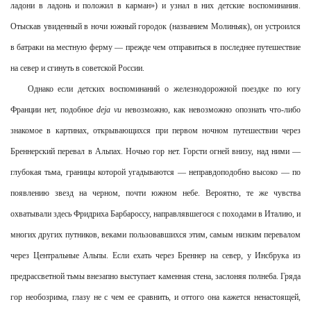
ладони в ладонь и положил в карман») и узнал в них детские воспоминания.
Отыскав увиденный в ночи южный городок (названием Молиньяк), он устроился
в батраки на местную ферму — прежде чем отправиться в последнее путешествие
на север и сгинуть в советской России.
Однако если детских воспоминаний о железнодорожной поездке по югу
Франции нет, подобное
dejа vu
невозможно, как невозможно опознать что-либо
знакомое в картинах, открывающихся при первом ночном путешествии через
Бреннерский перевал в Альпах. Ночью гор нет. Горсти огней внизу, над ними —
глубокая тьма, границы которой угадываются — неправдоподобно высоко — по
появлению звезд на черном, почти южном небе. Вероятно, те же чувства
охватывали здесь Фридриха Барбароссу, направлявшегося с походами в Италию, и
многих других путников, веками пользовавшихся этим, самым низким перевалом
через Центральные Альпы. Если ехать через Бреннер на север, у Инсбрука из
предрассветной тьмы внезапно выступает каменная стена, заслоняя полнеба. Гряда
гор необозрима, глазу не с чем ее сравнить, и оттого она кажется ненастоящей,