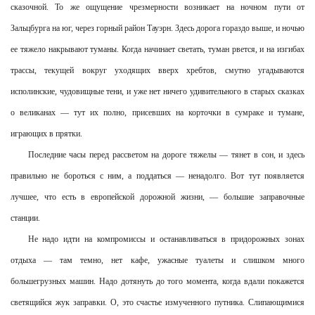
сказочной. То же ощущение чрезмерности возникает на ночном пути от
Зальцбурга на юг, через горный район Тауэрн. Здесь дорога гораздо выше, и ночью
ее тяжело накрывают туманы. Когда начинает светать, туман рвется, и на изгибах
трассы, текущей вокруг уходящих вверх хребтов, смутно угадываются
исполинские, чудовищные тени, и уже нет ничего удивительного в старых сказках
о великанах — тут их полно, присевших на корточки в сумраке и тумане,
играющих в прятки.
Последние часы перед рассветом на дороге тяжелы — тянет в сон, и здесь
правильно не бороться с ним, а поддаться — ненадолго. Вот тут появляется
лучшее, что есть в европейской дорожной жизни, — большие заправочные
станции.
Не надо идти на компромиссы и останавливаться в придорожных зонах
отдыха — там темно, нет кафе, ужасные туалеты и слишком много
большегрузных машин. Надо дотянуть до того момента, когда вдали покажется
светящийся жук заправки. О, это счастье измученного путника. Слипающимися