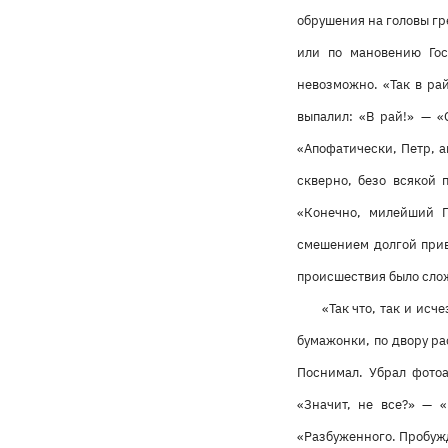
обрушения на головы гр
или по мановению Гос
невозможно. «Так в ра
выпалил: «В рай!» — «
«Апофатически, Петр, а
скверно, безо всякой 
«Конечно, милейший 
смешением долгой прив
происшествия было сло
«Так что, так и ис
бумажонки, по двору ра
Поснимал. Убрал фотоа
«Значит, не все?» — 
«Разбуженного. Пробужд