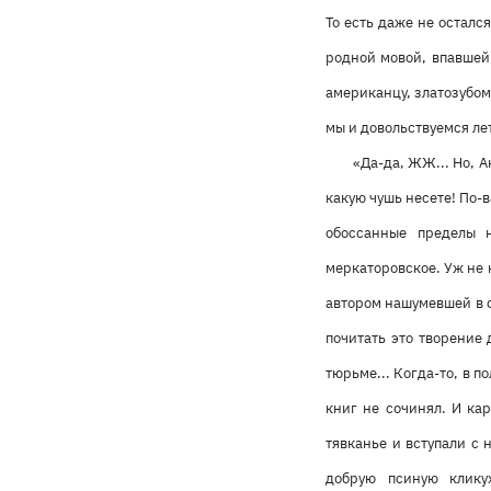
То есть даже не осталс
родной мовой, впавшей
американцу, златозубо
мы и довольствуемся ле
«Да-да, ЖЖ... Но, А
какую чушь несете! По-
обоссанные пределы н
меркаторовское. Уж не 
автором нашумевшей в с
почитать это творение 
тюрьме... Когда-то, в п
книг не сочинял. И кар
тявканье и вступали с 
добрую псиную клику