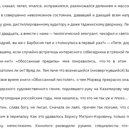
я, скакал, летел, мчался, испражнялся, размножался делением и масс
 в совершенно невозможное состояние, дававшей и дающей всем напр
му урке, дистиллированному аудитору и даже таджикскому дворнику. Л
т двадцать, а вместе с нами — теологический эмигрант, чехофил и свя
ндрей, вы же с Барбосом там и столкнулись в первый раз?» — «Петя, до
вашему, если случайно встретишь интересного собеседника в грязной пив
и-ни?» «Обоссанные пределы» мне понравились, что-то в этом и
католик ли он? Вряд ли. Тем паче что вознесшийся (низвергнувшийся) Ба
вое время книги «Обоссанный пистолет», о чем Морвид прекрасно зна
дерзкого художественного гения, поднявшего руку на Казимирову чер
олуголодные российские годы, мне казалось, что это не так уж и плохо... 
тин, слава богу, не писал. Сначала он лаял, причем так похоже, что 
ним в перепалку. Как это удавалось Борису Митрич-Коровину, только
ху, непостижимо. Кинологи разводили руками, специалисты что-