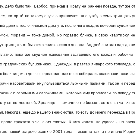
у, дело было так. Барбос, приехав в Прагу на раннем поезде, тут же о
ем, который по такому случаю приплелся на службу в семь тридцать у
лый день в теологическом диспуте, после чего поздно вечером художни
омой. Морвид — тоже домой, но гораздо ближе, в свою квартирку не
т тридцать от бывшего епископского дворца. Андрей считал годы до п
платно; пока же скудное жалованье заставляло его каждый рабочий
 градчанских булыжниках. Однажды, в разгар январского гололеда, он
по больницам, где его переломанные ноги собирали, склеивали, сживл
врачи насоветовали ему пользоваться лыжными палками; так он и пере
ожник с огромными сапожищами, которые ему прописали по поводу т
 стучат по мостовой. Зрелище — комичнее не бывает, хоть святых выно
л. Некогда, еще до нашего знакомства, то есть до моего переезда в Пр
вроде трактата о чешских святых. Книгу издать не удалось, но расп
й же нашей встрече осенью 2001 года — именно так, а не иначе Морви