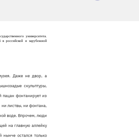
сударственного университета.
й в российской и зарубежной
узея. Даже не двор, а
ышнозадые скульптуры,
й пацан фонтанирует из
 ни листвы, ни фонтана,
ной воде. Впрочем, люди
щей на главную аллейку
й нынче остался только