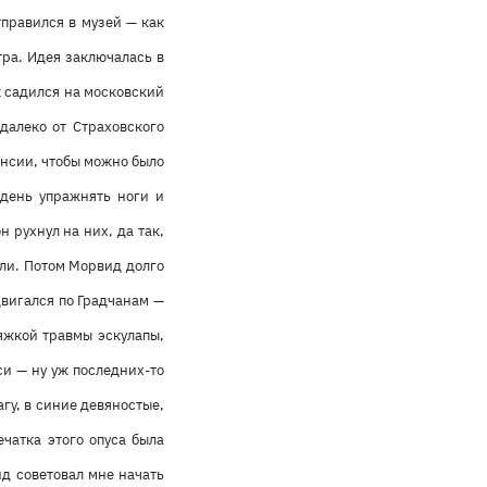
тправился в музей — как
тра. Идея заключалась в
к садился на московский
далеко от Страховского
енсии, чтобы можно было
 день упражнять ноги и
 рухнул на них, да так,
яли. Потом Морвид долго
двигался по Градчанам —
яжкой травмы эскулапы,
си — ну уж последних-то
агу, в синие девяностые,
ечатка этого опуса была
д советовал мне начать