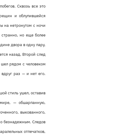
обегов. Сквозь все это
трещин и облупившейся
ты на нетронутом с ночи
е странно, но еще более
дине двора в одну пару,
ется назад. Второй след
о шел рядом с человеком
 вдруг раз — и нет его.
шой стиль ушел, оставив
мире, — обшарпанную,
оченного, выкованного,
но безнадежным. Следов
паралельных отпечатков,