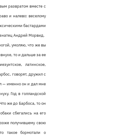
овым развратом вместе с
аво и налево: веселому
ексическими бастардами
тознатец Андрей Морвид.
рогой, умоляю, что же вы
нухе, то и дальше за ее
езуитское, латинское,
рбос, говорят, дружил с
л — именно он и дал мне
нуху. Год в голландской
Что же до Барбоса, то он
собаки сбегались на его
 позже получившему свою
то такое бормотали о