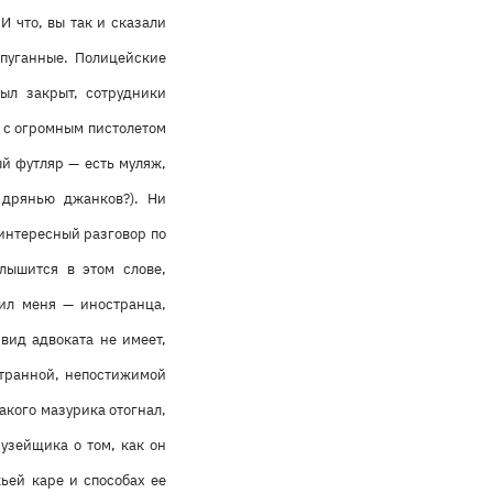
И что, вы так и сказали
спуганные. Полицейские
был закрыт, сотрудники
, с огромным пистолетом
ый футляр — есть муляж,
 дрянью джанков?). Ни
 интересный разговор по
слышится в этом слове,
тил меня — иностранца,
вид адвоката не имеет,
 странной, непостижимой
акого мазурика отогнал,
музейщика о том, как он
ьей каре и способах ее