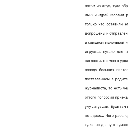
потом из двух, туда-об
им?» Андрей Морвид ра
только что оставили е
допрошены и отправлены
в слишком маленькой ко
игрушка, пугало для 
наглости, ни моего уро
поводу больших писто
поставленном в родите
журналиста, то есть ч
оттого попросил приеха
уму ситуации. Будь там
но здесь... Чего рассл
гулял по двору с сума