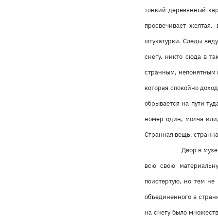
тонкий деревянный кар
просвечивает желтая,
штукатурки. Следы веду
снегу, никто сюда в та
странным, непонятным п
которая спокойно доход
обрывается на пути туд
номер один, молча или,
Странная вещь, странна
Двор в музе
всю свою материальн
поистертую, но тем не
объединенного в стран
на снегу было множеств