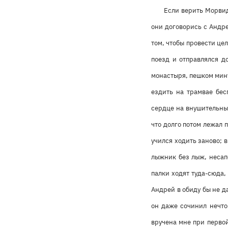
Если верить Морвид
они договорись с Андре
том, чтобы провести це
поезд и отправлялся д
монастыря, пешком мину
ездить на трамвае бес
сердце на внушительных
что долго потом лежал 
учился ходить заново; 
лыжник без лыж, несап
палки ходят туда-сюда,
Андрей в обиду бы не да
он даже сочинил нечто 
вручена мне при перво