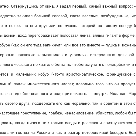
ратно. Отвернувшись от окна, я задал первый, самый важный вопрос: «
достно закивал большой головой, глаза веселые, возбужденные, и
го в покое, но они кружили по музею, который по такому поводу 
 домой, вход перегораживает полосатая лента, вялый гигант в форме
буре (как он его туда запихнул? Или все это вместе — пушка и кожан
нервных пражских карманников и угрюмых, истерзанных дешевой
дливого чешского не хватило бы на то, чтобы вступить с полицейским в
летов и маленьких коб
у
р (что-то аристократическое, французское 
льный падеж множественного числа); довольно того, что он пропус
еловека вдвойне опасного и подозрительного, — внутрь. Мол, пан Мор
ть своего друга, поддержать его как морально, так и советом в этой
 настоящее преступление, грабеж, изнасилование, убийство, любой бы т
едовать, когда ничего нет: только следы и россказни свихнувшегося 
сшедшим гостем из России и как в разгар неторопливой беседы о Бож