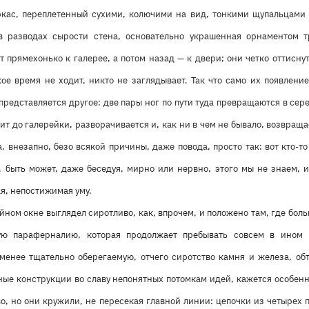
кас, переплетенный сухими, колючими на вид, тонкими щупальцами п
 в разводах сырости стена, основательно украшенная орнаментом 
т прямехонько к галерее, а потом назад — к двери; они четко оттисну
кое время не ходит, никто не заглядывает. Так что само их появлени
редставляется другое: две пары ног по пути туда превращаются в сере
ит до галерейки, разворачивается и, как ни в чем не бывало, возвраща
а, внезапно, безо всякой причины, даже повода, просто так: вот кто-т
 быть может, даже беседуя, мирно или нервно, этого мы не знаем, и
я, непостижимая уму.
йном окне выглядел сиротливо, как, впрочем, и положено там, где боль
ую параферналию, которая продолжает пребывать совсем в ином 
 менее тщательно оберегаемую, отчего сиротство камня и железа, обт
ные конструкции во славу непонятных потомкам идей, кажется особен
о, но они кружили, не пересекая главной линии: цепочки из четырех 