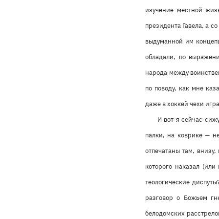
изучение местной жизн
президента Гавела, а со
выдуманной им концепц
обладали, по выражен
народа между воинстве
по поводу, как мне ка
даже в хоккей чехи игра
И вот я сейчас сиж
палки, на коврике — 
отпечатаны там, внизу,
которого наказал (или
теологические диспуты?
разговор о Божьем гн
белодомских расстрелов