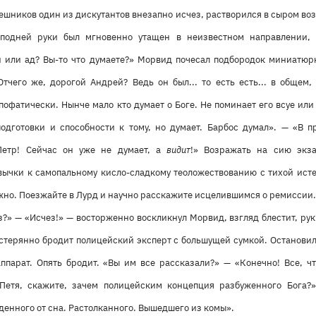
ешников один из дискутантов внезапно исчез, растворился в сыром во
подней руки был мгновенно утащен в неизвестном направлении,
й или ад? Вы-то что думаете?» Морвид почесал подбородок миниатюр
Отчего же, дорогой Андрей? Ведь он был... то есть есть... в общем,
пофатически. Нынче мало кто думает о Боге. Не поминает его всуе или п
подготовки и способности к тому, но думает. Барбос думал». — «В
Петр! Сейчас он уже не думает, а
видит
!» Возражать на сию экз
ычки к самопальному кисло-сладкому теоложествованию с тихой исте
жно. Поезжайте в Лурд и научно расскажите исцелившимся о ремиссии.
чез?» — «Исчез!» — восторженно воскликнул Морвид, взгляд блестит, р
стерянно бродит полицейский эксперт с большущей сумкой. Остановил
ппарат. Опять бродит. «Вы им все рассказали?» — «Конечно! Все, чт
«Петя, скажите, зачем полицейским концепция разбуженного Бога?»
енного от сна. Растолканного. Вышедшего из комы».