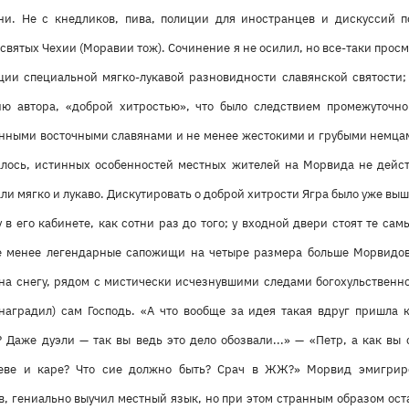
и. Не с кнедликов, пива, полиции для иностранцев и дискуссий п
 святых Чехии (Моравии тож). Сочинение я не осилил, но все-таки прос
ии специальной мягко-лукавой разновидности славянской святости; 
ию автора, «доброй хитростью», что было следствием промежуточно
нными восточными славянами и не менее жестокими и грубыми немца
залось, истинных особенностей местных жителей на Морвида не дейст
ли мягко и лукаво. Дискутировать о доброй хитрости Ягра было уже выш
у в его кабинете, как сотни раз до того; у входной двери стоят те с
не менее легендарные сапожищи на четыре размера больше Морвидов
 на снегу, рядом с мистически исчезнувшими следами богохульственн
 наградил) сам Господь. «А что вообще за идея такая вдруг пришла 
 Даже дуэли — так вы ведь это дело обозвали...» — «Петр, а как вы
еве и каре? Что сие должно быть? Срач в ЖЖ?» Морвид эмигрир
, гениально выучил местный язык, но при этом странным образом ост