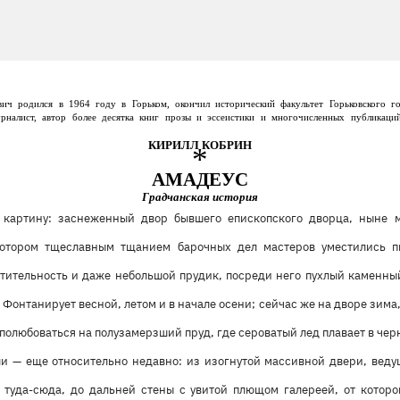
ич родился в 1964 году в Горьком, окончил исторический факультет Горьковского го
урналист, автор более десятка книг прозы и эссеистики и многочисленных публикаци
КИРИЛЛ КОБРИН
*
АМАДЕУС
Градчанская история
 картину: заснеженный двор бывшего епископского дворца, ныне м
котором тщеславным тщанием барочных дел мастеров уместились п
стительность и даже небольшой прудик, посреди него пухлый каменны
 Фонтанирует весной, летом и в начале осени; сейчас же на дворе зима,
 полюбоваться на полузамерзший пруд, где сероватый лед плавает в чер
ыли — еще относительно недавно: из изогнутой массивной двери, веду
я туда-сюда, до дальней стены с увитой плющом галереей, от которо