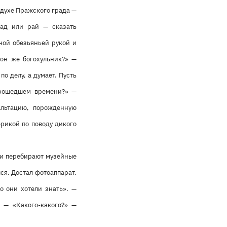
здухе Пражского града —
 ад или рай — сказать
ной обезьяньей рукой и
 он же богохульник?» —
о делу, а думает. Пусть
 прошедшем времени?» —
альтацию, порожденную
рикой по поводу дикого
уки перебирают музейные
ся. Достал фотоаппарат.
о они хотели знать». —
 — «Какого-какого?» —