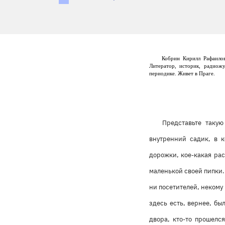
Кобрин Кирилл Рафаилов
Литератор, историк, радиож
периодике. Живет в Праге.
Представьте такую
внутренний садик, в 
дорожки, кое-какая ра
маленькой своей пипки.
ни посетителей, некому
здесь есть, вернее, б
двора, кто-то прошелс