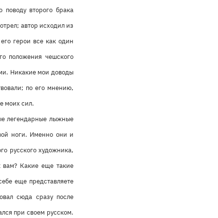
о поводу второго брака
мотрел; автор исходил из
его герои все как один
го положения чешского
ми. Никакие мои доводы
вовали; по его мнению,
е моих сил.
амые легендарные лыжные
ой ноги. Именно они и
ого русского художника,
к вам? Какие еще такие
 себе еще представляете
овал сюда сразу после
ался при своем русском.