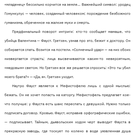
«младенец» бессильно корчится на земле… Важнейший символ: уродец
Гомункулус — человек, созданный человеком; порождение безбожного
гуманизма, обреченное на жалкие муки и смерть.
Предфинальный поворот интриги: кто-то сообщает мамаше, что
убийца Валентина — Фауст. Гретхен, узнав про это, бежит к доктору. Он
собирается спать. Возится на постели. «Солнечный удар» — на них обоих
низвергается страсть; лица высвечиваются каким-то невероятным,
«медовым» светом. Но Гретхен все же решается спросить: «Это ты убил
моего брата?» — «Да, я». Гретхен уходит.
Наутро Фауст является к Мефистофелю лишь с одной мыслью:
бежать. Он не хочет попасть на каторгу. Мефистофель предлагает кое-
что получше: у Фауста есть шанс переспать с девушкой. Нужно только
подписать договор. Кровью. Фауст, исправив орфографические ошибки,
— подписывает. Тайным, дьявольским ходом черт выводит Фауста в
прекрасную заводь, где тоскует по колено в воде уязвленная душа