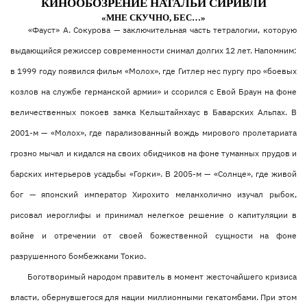
КИНООБОЗРЕНИЕ НАТАЛЬИ СИРИВЛИ
«МНЕ СКУЧНО, БЕС…»
«Фауст» А. Сокурова — заключительная часть тетралогии, которую
выдающийся режиссер современности снимал долгих 12 лет. Напомним:
в 1999 году появился фильм «Молох», где Гитлер нес пургу про «боевых
козлов на службе германской армии» и ссорился с Евой Браун на фоне
величественных покоев замка Кельштайнхаус в Баварских Альпах. В
2001-м — «Молох», где парализованный вождь мирового пролетариата
грозно мычал и кидался на своих обидчиков на фоне туманных прудов и
барских интерьеров усадьбы «Горки». В 2005-м — «Солнце», где живой
бог — японский император Хирохито меланхолично изучал рыбок,
рисовал иероглифы и принимал нелегкое решение о капитуляции в
войне и отречении от своей божественной сущности на фоне
разрушенного бомбежками Токио.
Боготворимый народом правитель в момент жесточайшего кризиса
власти, обернувшегося для нации миллионными гекатомбами. При этом