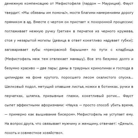
денежную компенсацию от Мефистофеля (пардон — Мауриция). Фауст
твердит: «Мы обязаны им помочь!», мостя благими намерениями дорогу
прямиком в ад. Вместе с чертом он пристает к похоронной процессии;
поглаживает нежную ручку Гретхен в перчатке из черного кружева,
стоя у незарытой могилы (девица в ответ кокетливо надувает губки);
заговаривает зубы «прекрасной барышне» по пути с кладбища
(Мефистофель меж тем отвлекает мамашу). Все это безумно долго и
безумно красиво — две пары: дамы в траурных кринолинах и господа в
цилиндрах на фоне крутого, поросшего лесом скалистого спуска…
Шелковый подол, метущий опавшие листья, ножки в ботинках, ручки в
перчатках, шляпка, призывные глазки, кокетливый ротик… Фауст
сыпет эффектными афоризмами: «Наука — просто способ убить время,
— примерно как вышивание бисером». Мефистофель не уступает ему.
На вопрос друга, что связывает мужчину и женщину, отвечает: «Деньги,
похоть и совместное хозяйство».