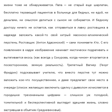
жизни тоже не обнаруживается. Папа — не старый еще шарлатан,
бесплатно терзающий пациентов в больнице для бедных, ни едой, ни
деньгами, ни смыслом делиться с сыном не собирается. И бедному
доктору ничего не остается, как отправиться в лавку ростовщика в
надежде заложить какой-то свой хитрый масонско-алхимический
перстень. Ростовщик (Антон Адасинский) — сами понимаете
Кто
. С его
появлением в кадре изображение начинает мистически подрагивать и
вытягивается вкось (как всегда у Сокурова, когда «иное» вторгается в
посюстороннюю, земную реальность). Трепетный Вагнер (Георг
Фридрих) подсказывает учителю, что вместо перстня тут можно
заложить кое-что посущественнее, и даже предлагает свое место в
очереди (список желающих заключить сделку с дьяволом исчисляется в
городишке трехзначными цифрами — слишком уж голодной,
томительной и бесперспективной выглядит здешняя жизнь, словно
застрявшая в объятиях Средневековья).