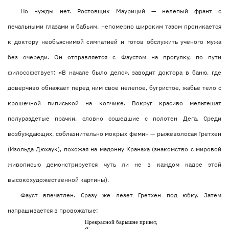
Но нужды нет. Ростовщик Мауриций — нелепый франт с
печальными глазами и бабьим, непомерно широким тазом проникается
к доктору необъяснимой симпатией и готов обслужить ученого мужа
без очереди. Он отправляется с Фаустом на прогулку, по пути
философствует: «В начале было дело», заводит доктора в баню, где
доверчиво обнажает перед ним свое нелепое, бугристое, жабье тело с
крошечной пиписькой на копчике. Вокруг красиво мельтешат
полураздетые прачки, словно сошедшие с полотен Дега. Среди
возбуждающих, соблазнительно мокрых фемин — рыжеволосая Гретхен
(Изольда Дюхаук), похожая на мадонну Кранаха (знакомство с мировой
живописью демонстрируется чуть ли не в каждом кадре этой
высокохудожественной картины).
Фауст впечатлен. Сразу же лезет Гретхен под юбку. Затем
напрашивается в провожатые:
Прекрасной барышне привет,