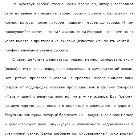
Не чувствуя особой стесненности временем, авторы позволяют
себе вставные аттракционы вроде русской брички с Селифаном на
козлах, которая после похорон подвозит героев до города. И там
проснувшийся хозяин — то ли Чичиков, то ли Ноздрев — пинками гонит
черта вместе с приятелем из экипажа (известно же: гонять чертей —
профессиональное умение русских).
Словом, действие развивается плавно, мерно, последовательно и
(психо)логично, лишь изредка переключаясь в символический режим.
Вот Гретхен прилегла к матери на кровать: камера снимает лицо
старухи от подбородка, искажая пропорции, как в фильме Сокурова
«Мать и сын»; становится понятно: мать — не жилица. Вот Гретхен,
накинув черную шаль, спешит в церковь и сталкивается по дороге с
безумным Вагнером, который бормочет: «Я — Фауст, я, а не он!» Вагнер
и демонстрирует деве Гомункулуса — ублюдочного недочеловечка в
стеклянной банке. Банка разбивается, окровавленный рукотворный