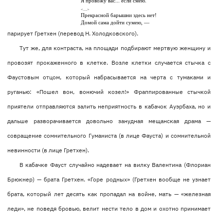
Я провожу вас... если смею.
<…>
Прекрасной барышни здесь нет!
Домой сама дойти сумею, —
парирует Гретхен (перевод Н. Холодковского).
Тут же, для контраста, на площади подбирают мертвую женщину и
провозят прокаженного в клетке. Возле клетки случается стычка с
Фаустовым отцом, который набрасывается на черта с тумаками и
руганью: «Пошел вон, вонючий козел!» Фраппированные стычкой
приятели отправляются залить неприятность в кабачок Ауэрбаха, но и
дальше разворачивается довольно занудная мещанская драма —
совращение сомнительного Гуманиста (в лице Фауста) и сомнительной
невинности (в лице Гретхен).
В кабачке Фауст случайно надевает на вилку Валентина (Флориан
Брюкнер) — брата Гретхен. «Горе родных» (Гретхен вообще не узнает
брата, который лет десять как пропадал на войне, мать — «железная
леди», не поведя бровью, велит нести тело в дом и охотно принимает