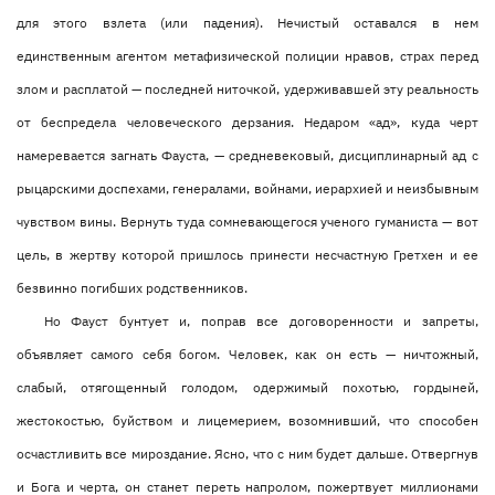
для этого взлета (или падения). Нечистый оставался в нем
единственным агентом метафизической полиции нравов, страх перед
злом и расплатой — последней ниточкой, удерживавшей эту реальность
от беспредела человеческого дерзания. Недаром «ад», куда черт
намеревается загнать Фауста, — средневековый, дисциплинарный ад с
рыцарскими доспехами, генералами, войнами, иерархией и неизбывным
чувством вины. Вернуть туда сомневающегося ученого гуманиста — вот
цель, в жертву которой пришлось принести несчастную Гретхен и ее
безвинно погибших родственников.
Но Фауст бунтует и, поправ все договоренности и запреты,
объявляет самого себя богом. Человек, как он есть — ничтожный,
слабый, отягощенный голодом, одержимый похотью, гордыней,
жестокостью, буйством и лицемерием, возомнивший, что способен
осчастливить все мироздание. Ясно, что с ним будет дальше. Отвергнув
и Бога и черта, он станет переть напролом, пожертвует миллионами