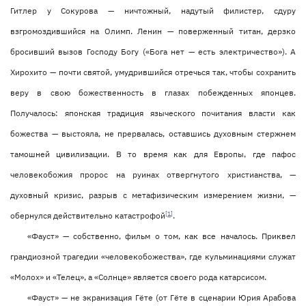
Гитлер у Сокурова — ничтожный, надутый филистер, сдуру
взгромоздившийся на Олимп. Ленин — поверженный титан, дерзко
бросивший вызов Господу Богу («Бога нет — есть электричество»). А
Хирохито — почти святой, умудрившийся отречься так, чтобы сохранить
веру в свою божественность в глазах побежденных японцев.
Получалось: японская традиция языческого почитания власти как
божества — выстояла, не прервалась, оставшись духовным стержнем
тамошней цивилизации. В то время как для Европы, где пафос
человекобожия пророс на руинах отвергнутого христианства, —
духовный кризис, разрыв с метафизическим измерением жизни, —
[1]
обернулся действительно катастрофой
.
«Фауст» — собственно, фильм о том, как все началось. Приквел
грандиозной трагедии «человекобожества», где кульминациями служат
«Молох» и «Телец», а «Солнце» является своего рода катарсисом.
«Фауст» — не экранизация Гёте (от Гёте в сценарии Юрия Арабова