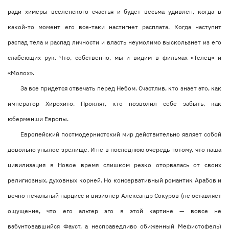
ради химеры вселенского счастья и будет весьма удивлен, когда в
какой-то момент его все-таки настигнет расплата. Когда наступит
распад тела и распад личности и власть неумолимо выскользнет из его
слабеющих рук. Что, собственно, мы и видим в фильмах «Телец» и
«Молох».
За все придется отвечать перед Небом. Счастлив, кто знает это, как
император Хирохито. Проклят, кто позволил себе забыть, как
юберменши Европы.
Европейский постмодернистский мир действительно являет собой
довольно унылое зрелище. И не в последнюю очередь потому, что наша
цивилизация в Новое время слишком резко оторвалась от своих
религиозных, духовных корней. Но консервативный романтик Арабов и
вечно печальный нарцисс и визионер Александр Сокуров (не оставляет
ощущение, что его альтер эго в этой картине — вовсе не
взбунтовавшийся Фауст, а несправедливо обиженный Мефистофель)