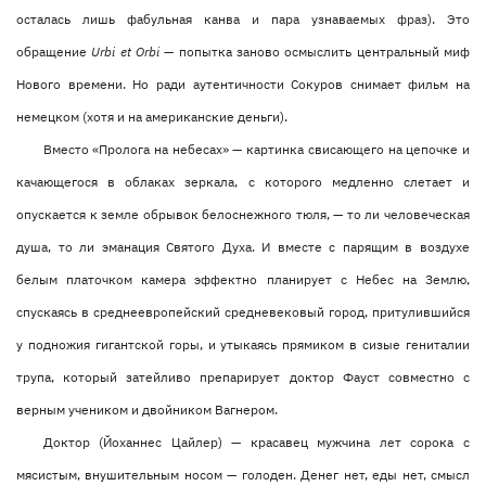
осталась лишь фабульная канва и пара узнаваемых фраз). Это
обращение
Urbi et Orbi
— попытка заново осмыслить центральный миф
Нового времени. Но ради аутентичности Сокуров снимает фильм на
немецком (хотя и на американские деньги).
Вместо «Пролога на небесах» — картинка свисающего на цепочке и
качающегося в облаках зеркала, с которого медленно слетает и
опускается к земле обрывок белоснежного тюля, — то ли человеческая
душа, то ли эманация Святого Духа. И вместе с парящим в воздухе
белым платочком камера эффектно планирует с Небес на Землю,
спускаясь в среднеевропейский средневековый город, притулившийся
у подножия гигантской горы, и утыкаясь прямиком в сизые гениталии
трупа, который затейливо препарирует доктор Фауст совместно с
верным учеником и двойником Вагнером.
Доктор (Йоханнес Цайлер) — красавец мужчина лет сорока с
мясистым, внушительным носом — голоден. Денег нет, еды нет, смысл