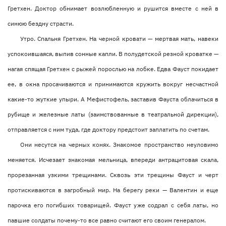
Гретхен. Доктор обнимает возлюбленную и рушится вместе с ней в
синюю бездну страсти.
Утро. Спальня Гретхен. На черной кровати — мертвая мать, навеки
успокоившаяся, выпив сонные капли. В полудетской резной кроватке —
нагая спящая Гретхен с рыжей порослью на лобке. Едва Фауст покидает
ее, в окна просачиваются и принимаются кружить вокруг несчастной
какие-то жуткие упыри. А Мефистофель, заставив Фауста облачиться в
рубище и железные латы (заимствованные в театральной дирекции),
отправляется с ним туда, где доктору предстоит заплатить по счетам.
Они несутся на черных конях. Знакомое пространство неуловимо
меняется. Исчезает знакомая мельница, впереди антрацитовая скала,
прорезанная узкими трещинами. Сквозь эти трещины Фауст и черт
протискиваются в загробный мир. На берегу реки — Валентин и еще
парочка его погибших товарищей. Фауст уже содрал с себя латы, но
павшие солдаты почему-то все равно считают его своим генералом.