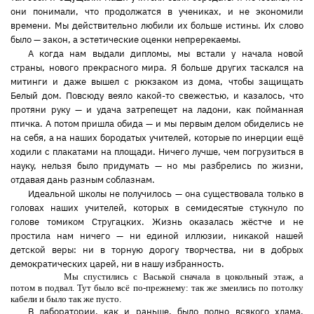
они понимали, что продолжатся в учениках, и не экономили
времени. Мы действительно любили их больше истины. Их слово
было — закон, а эстетические оценки непререкаемы.
А когда нам выдали дипломы, мы встали у начала новой
страны, нового прекрасного мира. Я больше других таскался на
митинги и даже вышел с рюкзаком из дома, чтобы защищать
Белый дом. Повсюду веяло какой-то свежестью, и казалось, что
протяни руку — и удача затрепещет на ладони, как пойманная
птичка. А потом пришла обида — и мы первым делом обиделись не
на себя, а на наших бородатых учителей, которые по инерции ещё
ходили с плакатами на площади. Ничего лучше, чем погрузиться в
науку, нельзя было придумать — но мы разбрелись по жизни,
отдавая дань разным соблазнам.
Идеальной школы не получилось — она существовала только в
головах наших учителей, которых в семидесятые стукнуло по
голове томиком Стругацких. Жизнь оказалась жёстче и не
простила нам ничего — ни единой иллюзии, никакой нашей
детской веры: ни в торную дорогу творчества, ни в добрых
демократических царей, ни в нашу избранность.
Мы спустились с Васькой сначала в цокольный этаж, а
потом в подвал. Тут было всё по-прежнему: так же змеились по потолку
кабели и было так же пусто.
В лаборатории, как и раньше, было полно всякого хлама.