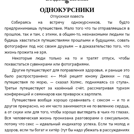
*
ОДНОКУРСНИКИ
Отпускная повесть
Собираясь на встречу однокурсников, ты будто
предпринимаешь путешествие. Мало того что ты отправляешься в
прошлое, так и там, с этими, в общем-то, незнакомыми людьми ты
будешь хвастаться путешествиями прошлыми и будущими, совать
фотографии под нос своим друзьям — в доказательство того, что
жизнь прожита не зря.
Некоторые люди только на то и тратят отпуск, чтобы
похвастаться сувенирами или фотографиями.
Другие путешествуют для поправления здоровья, и раньше это
было распространено: «— Мой рецепт юному Джекки — год
путешествия по морю, — сказал Холмс, поднимаясь со стула».
Третьи путешествуют за казённый счёт, рассматривая туризм
конференций и семинаров как приварок к зарплате.
Путешествие вообще хорошо сравнивать с сексом — и то и
другое прекрасно, но им часто занимаются не по велению сердца,
а от скуки или для того, чтобы хорошо выглядеть в чьих-то глазах.
Вся человеческая жизнь пронизана разговорами о сексуальном,
потому что секс — идеальный индикатор успеха. Если ты молод и
здоров, если ты богат и хитёр (тут бы надо убежать в рассуждениях