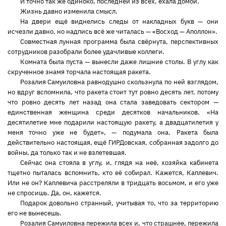
И точно так же одиноко, последней из всех, ехала домой.
Жизнь давно изменила смысл.
На двери ещё виднелись следы от накладных букв — они
исчезли давно, но надпись всё же читалась — «Восход — Аполлон».
Совместная лунная программа была свёрнута, перспективных
сотрудников разобрали более удачливые коллеги.
Комната была пуста — вынесли даже лишние столы. В углу как
скрученное знамя торчала настоящая ракета.
Розалия Самуиловна равнодушно скользнула по ней взглядом,
но вдруг вспомнила, что ракета стоит тут ровно десять лет, потому
что ровно десять лет назад она стала заведовать сектором —
единственная женщина среди десятков начальников. «На
десятилетие мне подарили настоящую ракету, а двадцатилетия у
меня точно уже не будет», — подумала она. Ракета была
действительно настоящая, ещё ГИРДовская, собранная задолго до
войны, да только так и не взлетевшая.
Сейчас она стояла в углу, и, глядя на неё, хозяйка кабинета
тщетно пыталась вспомнить, кто её собирал. Кажется, Каплевич.
Или не он? Каплевича расстреляли в тридцать восьмом, и его уже
не спросишь. Да, он, кажется.
Подарок довольно странный, учитывая то, что за территорию
его не вынесешь.
Розалия Самуиловна пережила всех и, что страшнее, пережила