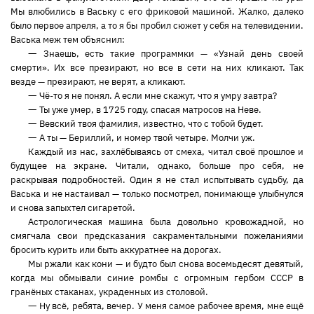
Мы влюбились в Ваську с его фриковой машиной. Жалко, далеко
было первое апреля, а то я бы пробил сюжет у себя на телевидении.
Васька меж тем объяснил:
—
Знаешь, есть такие программки — «Узнай день своей
смерти». Их все презирают, но все в сети на них кликают. Так
везде — презирают, не верят, а кликают.
—
Чё-то я не понял. А если мне скажут, что я умру завтра?
—
Ты уже умер, в 1725 году, спасая матросов на Неве.
—
Вевский твоя фамилия, известно, что с тобой будет.
—
А ты — Бериллий, и номер твой четыре. Молчи уж.
Каждый из нас, захлёбываясь от смеха, читал своё прошлое и
будущее на экране. Читали, однако, больше про себя, не
раскрывая подробностей. Один я не стал испытывать судьбу, да
Васька и не настаивал — только посмотрел, понимающе улыбнулся
и снова запыхтел сигаретой.
Астрологическая машина была довольно кровожадной, но
смягчала свои предсказания сакраментальными пожеланиями
бросить курить или быть аккуратнее на дорогах.
Мы ржали как кони — и будто был снова восемьдесят девятый,
когда мы обмывали синие ромбы с огромным гербом СССР в
гранёных стаканах, украденных из столовой.
—
Ну всё, ребята, вечер. У меня самое рабочее время, мне ещё