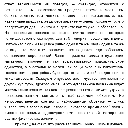
ответ вернувшихся из поездки, — очевидно, относится к
познавательным возможностям процесса перемены мест. Чем
больше ездишь, тем меньше веришь в эти возможности; тем
навязчивее представляешь себе заранее — очень похоже — то, что
предстоит увидеть. Так что и видеть это как-то уже не обязательно.
Из нескольких поездок выносится сумма элементов, которые
потом достаточно уже переставить. N. говорит: проще сидеть дома.
Потому что люди и вещи все равно одни и те же. Люди одни и те же
потому, что местные различия поглощаются единообразием
социальных определений. Вещи — разные только в кустарных
магазинах (впрочем, и там вырабатывается подозрительное
единство), а в остальных магазинах вещи охвачены гигантским
тождеством ширпотреба». Сувенирные лавки и сейчас достаточно
унифицированы. Скажут, что путешествие — чувственное познание
другой культуры, другого мира. И это чувственное познание будет
максимально полным, так как предполагает познание «изнутри», в
непосредственном контакте с наблюдаемым объектом. Но
непосредственный контакт с наблюдаемым объектом — штука
хитрая, это я говорю как человек, некоторое время своей жизни
вместе со своими однокурсниками посвятивший измерению
разных физических величин.
К примеру, не факт, что рассматривать «Мону Лизу» в душном