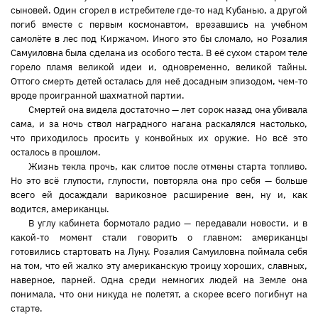
сыновей. Один сгорел в истребителе где-то над Кубанью, а другой
погиб вместе с первым космонавтом, врезавшись на учебном
самолёте в лес под Киржачом. Иного это бы сломало, но Розалия
Самуиловна была сделана из особого теста. В её сухом старом теле
горело пламя великой идеи и, одновременно, великой тайны.
Оттого смерть детей осталась для неё досадным эпизодом, чем-то
вроде проигранной шахматной партии.
Смертей она видела достаточно — лет сорок назад она убивала
сама, и за ночь ствол наградного нагана раскалялся настолько,
что приходилось просить у конвойных их оружие. Но всё это
осталось в прошлом.
Жизнь текла прочь, как слитое после отмены старта топливо.
Но это всё глупости, глупости, повторяла она про себя — больше
всего ей досаждали варикозное расширение вен, ну и, как
водится, американцы.
В углу кабинета бормотало радио — передавали новости, и в
какой-то момент стали говорить о главном: американцы
готовились стартовать на Луну. Розалия Самуиловна поймала себя
на том, что ей жалко эту американскую троицу хороших, славных,
наверное, парней. Одна среди немногих людей на Земле она
понимала, что они никуда не полетят, а скорее всего погибнут на
старте.