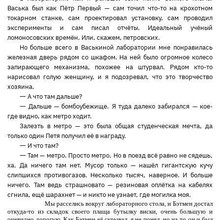
Васька был как Пётр Первый — сам точил что-то на крохотном
токарном станке, сам проектировал установку, сам проводил
эксперименты и сам писал отчёты. Идеальный учёный
ломоносовских времён. Или, скажем, петровских.
Но больше всего в Васькиной лаборатории мне понравилась
железная дверь рядом со шкафом. На ней было огромное колесо
запирающего механизма, похожее на штурвал. Рядом кто-то
нарисовал голую женщину, и я подозревал, что это творчество
хозяина.
—
А что там дальше?
—
Дальше — бомбоубежище. Я туда далеко забирался — кое-
где видно, как метро ходит.
Залезть в метро — это была общая студенческая мечта, да
только один Петя получил её в награду.
—
И что там?
—
Там — метро. Просто метро. Но в поезд всё равно не сядешь,
ха. Да ничего там нет. Мусор только — нашёл гигантскую кучу
слипшихся противогазов. Несколько тысяч, наверное. И больше
ничего. Там ведь страшновато — резиновая оплётка на кабелях
сгнила, ещё шарахнет — и никто не узнает, где могилка моя.
Мы расселись вокруг лабораторного стола, и Бэтмен достал
откуда-то из складок своего плаща бутылку виски, очень большую и
очевидно дорогую. Как Бэтмен её скрывал, я не понял, но на то он и был