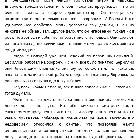
а преподаватели после лекций торговали пивом в ларьках.
Впрочем, Володя остался и теперь, кажется, преуспевал — но он
был не физик, а скорее администратор. Он всегда был
администратором, и самое главное — хорошим. У Володи было
удивительное свойство: люди доверяли ему деньги, и он их
никогда не обманывал. Другое дело, что он мгновенно пускал их в
рост, не забывая и себя, но ни разу никого не подвёл. Олигарха бы
из него никогда не получилось — слишком ему нравились мелкие и
средние задачи.
Рядом с Володей уже шёл Вевский по прозвищу Бериллий.
Бериллий работал на оборону, и с ним всё было понятно. Бериллий
был блестящим специалистом, жутко секретным, и, кажется,
вполне в тематике своей работы следовал прозвищу. Впрочем, на
расспросы он лишь загадочно улыбался.
Но у всех, кроме Бэтмена, всё вышло совсем иначе, нежели мы
тогда думали.
Мы шли на встречу однокурсников и боялись её, потому что
десять лет — не шутка. На тебя начинают смотреть как в
спектрометр: преуспел ты или нет, — и совершенно непонятно, по
каким признакам собеседник принимает решение. Поэтому я с
недоверием относился к сайтам, что позволяли найти
одноклассников и однокурсников: увидеть то, как располнели
девушки-недотроги, которых ты провожал до общежития, — не