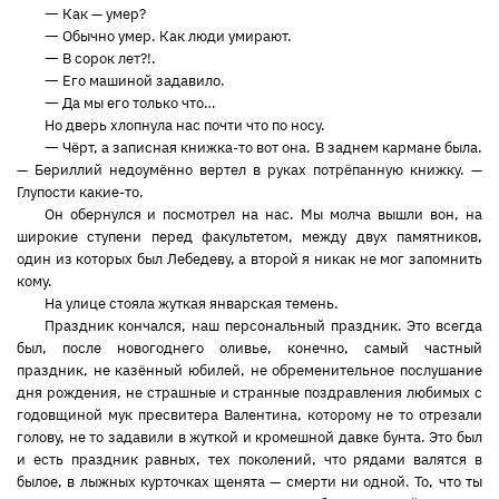
—
Как — умер?
—
Обычно умер. Как люди умирают.
—
В сорок лет?!.
—
Его машиной задавило.
—
Да мы его только что…
Но дверь хлопнула нас почти что по носу.
—
Чёрт, а записная книжка-то вот она. В заднем кармане была.
— Бериллий недоумённо вертел в руках потрёпанную книжку. —
Глупости какие-то.
Он обернулся и посмотрел на нас. Мы молча вышли вон, на
широкие ступени перед факультетом, между двух памятников,
один из которых был Лебедеву, а второй я никак не мог запомнить
кому.
На улице стояла жуткая январская темень.
Праздник кончался, наш персональный праздник. Это всегда
был, после новогоднего оливье, конечно, самый частный
праздник, не казённый юбилей, не обременительное послушание
дня рождения, не страшные и странные поздравления любимых с
годовщиной мук пресвитера Валентина, которому не то отрезали
голову, не то задавили в жуткой и кромешной давке бунта. Это был
и есть праздник равных, тех поколений, что рядами валятся в
былое, в лыжных курточках щенята — смерти ни одной. То, что ты