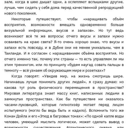
зале, когда в шею дышат одни, а ослепляют вспышками другие,
лучше, чем сидеть у себя дома перед качественной репродукцией
нового поколения.
Некоторые путешествуют, чтобы «наращивать объём
восприятия, возможности вмещать одновременно больше
визуальной информации, вкусов и запахов». Но тут ведь
возникают всё те же вопросы: отчего вкусы и запахи нужно
осваивать на краю света? Я-то очень хорошо знаю, что вкусы и
запахи есть повсюду, и в Дубне они не менее уникальны, чем в
Таиланде. И я согласен с наращиванием объёма восприятия. Но
отчего именно так, почему эти страны — то есть управляем ли мы
этим тренингом, или по принципу «будем наугад совать пальцы в
темноту — всё узнаем об окружающем мире и розетках»?
Когда говорят: «Увидев мир, на жизнь смотришь шире.
Начинаешь лучше понимать других людей», я сразу думаю: но
какова тут роль физического перемещения в пространстве?
Мировая литература знает массу книг, написанных людьми в
замкнутых пространствах. Как бы путешествие ни оказалось
часами-луковицей, которые гипнотизёр мотает перед лицом
испытуемого (могло бы ведь быть и кадило). Вспомнить того же
Конан Дойла и его «Этюд в багровых тонах»: «По одной капле воды
человек, умеющий мыслить логически, может сделать вывод о
возможности существования Атлантического океана или