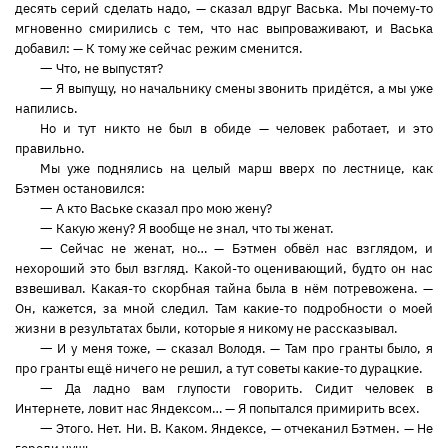
десять серий сделать надо, — сказал вдруг Васька. Мы почему-то
мгновенно смирились с тем, что нас выпроваживают, и Васька
добавил: — К тому же сейчас режим сменится.
—
Что, не выпустят?
—
Я выпущу, но начальнику смены звонить придётся, а мы уже
напились.
Но и тут никто не был в обиде — человек работает, и это
правильно.
Мы уже поднялись на целый марш вверх по лестнице, как
Бэтмен остановился:
—
А кто Ваське сказал про мою жену?
—
Какую жену? Я вообще не знал, что ты женат.
—
Сейчас не женат, но… — Бэтмен обвёл нас взглядом, и
нехороший это был взгляд. Какой-то оценивающий, будто он нас
взвешивал. Какая-то скорбная тайна была в нём потревожена. —
Он, кажется, за мной следил. Там какие-то подробности о моей
жизни в результатах были, которые я никому не рассказывал.
—
И у меня тоже, — сказал Володя. — Там про гранты было, я
про гранты ещё ничего не решил, а тут советы какие-то дурацкие.
—
Да ладно вам глупости говорить. Сидит человек в
Интернете, ловит нас Яндексом… — Я попытался примирить всех.
—
Этого. Нет. Ни. В. Каком. Яндексе, — отчеканил Бэтмен. — Не