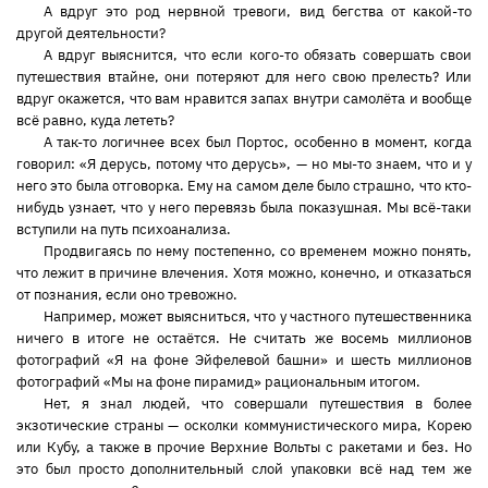
А вдруг это род нервной тревоги, вид бегства от какой-то
другой деятельности?
А вдруг выяснится, что если кого-то обязать совершать свои
путешествия втайне, они потеряют для него свою прелесть? Или
вдруг окажется, что вам нравится запах внутри самолёта и вообще
всё равно, куда лететь?
А так-то логичнее всех был Портос, особенно в момент, когда
говорил: «Я дерусь, потому что дерусь», — но мы-то знаем, что и у
него это была отговорка. Ему на самом деле было страшно, что кто-
нибудь узнает, что у него перевязь была показушная. Мы всё-таки
вступили на путь психоанализа.
Продвигаясь по нему постепенно, со временем можно понять,
что лежит в причине влечения. Хотя можно, конечно, и отказаться
от познания, если оно тревожно.
Например, может выясниться, что у частного путешественника
ничего в итоге не остаётся. Не считать же восемь миллионов
фотографий «Я на фоне Эйфелевой башни» и шесть миллионов
фотографий «Мы на фоне пирамид» рациональным итогом.
Нет, я знал людей, что совершали путешествия в более
экзотические страны — осколки коммунистического мира, Корею
или Кубу, а также в прочие Верхние Вольты с ракетами и без. Но
это был просто дополнительный слой упаковки всё над тем же