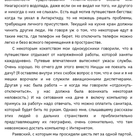
Ниагарского водопада, даже если он не видал ни того, ни другого
и никогда о них не слыхал». Есть ещё мотив путешествия-бегства:
когда ты уехал в Антарктиду, то не можешь решать проблемы,
требующие личного присутствия. Текущий на кухне кран должны
чинить другие люди. Не говоря уж о том, что некоторые едут в
такие места, где телефон не берет. Но отключить телефон можно
легко и безо всякого перемещения в пространстве.
С некоторым кокетством мои однокурсники говорили, что в
путешествии отдыхают от напряжённой работы, которой заняты
каждодневно. Путевые впечатления вытесняют ужасы службы.
Очень хорошо. Но отчего для этого вместо Ниццы не поехать на
дачу? (Я оставляю внутри этих скобок вопрос о том, что и они и я не
мешки ворочали и не служили авиационными диспетчерами.
Другая у нас была работа — и когда мы говорили «отдохнуть-
отключиться», у нас должна была возникать некоторая
неловкость.) И на сетования «на даче я включу компьютер и
примусь за работу» надо отвечать, что можно оплатить санитара,
который будет бить по рукам. Однако мне, слышавшему рассказы
этих людей о дальних странствиях и приблизительно
представляющему их географию, очень сомнительно, что там
невозможно достать компьютер с Интернетом.
Раевский, с которым мы просидели шесть лет за одной партой,