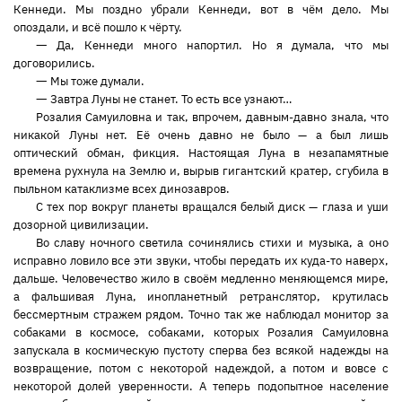
Кеннеди. Мы поздно убрали Кеннеди, вот в чём дело. Мы
опоздали, и всё пошло к чёрту.
—
Да, Кеннеди много напортил. Но я думала, что мы
договорились.
—
Мы тоже думали.
—
Завтра Луны не станет. То есть все узнают…
Розалия Самуиловна и так, впрочем, давным-давно знала, что
никакой Луны нет. Её очень давно не было — а был лишь
оптический обман, фикция. Настоящая Луна в незапамятные
времена рухнула на Землю и, вырыв гигантский кратер, сгубила в
пыльном катаклизме всех динозавров.
С тех пор вокруг планеты вращался белый диск — глаза и уши
дозорной цивилизации.
Во славу ночного светила сочинялись стихи и музыка, а оно
исправно ловило все эти звуки, чтобы передать их куда-то наверх,
дальше. Человечество жило в своём медленно меняющемся мире,
а фальшивая Луна, инопланетный ретранслятор, крутилась
бессмертным стражем рядом. Точно так же наблюдал монитор за
собаками в космосе, собаками, которых Розалия Самуиловна
запускала в космическую пустоту сперва без всякой надежды на
возвращение, потом с некоторой надеждой, а потом и вовсе с
некоторой долей уверенности. А теперь подопытное население