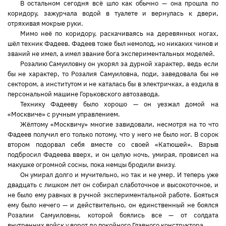
В остальном сегодня всё шло как обычно — она прошла по
коридору, зажурчала водой в туалете и вернулась к двери,
отряхивая мокрые руки.
Мимо неё по коридору, раскачиваясь на деревянных ногах,
шёл техник Фадеев. Фадеев тоже был немолод, но никаких чинов и
званий не имел, а имел звание бога экспериментальных моделей.
Розалию Самуиловну он укорял за дурной характер, ведь если
бы не характер, то Розалия Самуиловна, поди, заведовала бы не
сектором, а институтом и не каталась бы в электричках, а ездила в
персональной машине Горьковского автозавода.
Технику Фадееву было хорошо — он уезжал домой на
«Москвиче» с ручным управлением.
Жёлтому «Москвичу» многие завидовали, несмотря на то что
Фадеев получил его только потому, что у него не было ног. В сорок
втором подорвал себя вместе со своей «Катюшей». Взрыв
подбросил Фадеева вверх, и он целую ночь, умирая, провисел на
макушке огромной сосны, пока немцы бродили внизу.
Он умирал долго и мучительно, но так и не умер. И теперь уже
двадцать с лишком лет он собирал слаботочное и высокоточное, и
не было ему равных в ручной экспериментальной работе. Бояться
ему было нечего — и действительно, он единственный не боялся
Розалии Самуиловны, которой боялись все — от солдата
внутренних войск у ворот до покойного Главного конструктора.