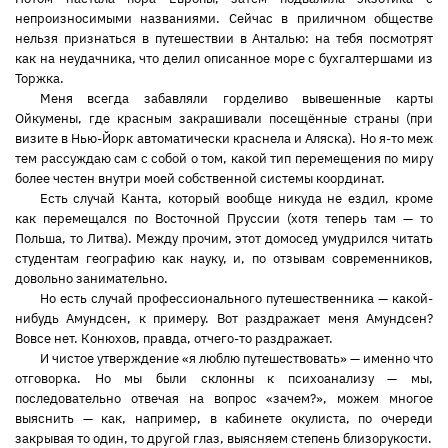
непроизносимыми названиями. Сейчас в приличном обществе
нельзя признаться в путешествии в Анталью: на тебя посмотрят
как на неудачника, что делил описанное море с бухгалтершами из
Торжка.
Меня всегда забавляли горделиво вывешенные карты
Ойкумены, где красным закрашивали посещённые страны (при
визите в Нью-Йорк автоматически краснела и Аляска). Но я-то меж
тем рассуждаю сам с собой о том, какой тип перемещения по миру
более честен внутри моей собственной системы координат.
Есть случай Канта, который вообще никуда не ездил, кроме
как перемещался по Восточной Пруссии (хотя теперь там — то
Польша, то Литва). Между прочим, этот домосед умудрился читать
студентам географию как науку, и, по отзывам современников,
довольно занимательно.
Но есть случай профессионального путешественника — какой-
нибудь Амундсен, к примеру. Вот раздражает меня Амундсен?
Вовсе нет. Конюхов, правда, отчего-то раздражает.
И чистое утверждение «я люблю путешествовать» — именно что
отговорка. Но мы были склонны к психоанализу — мы,
последовательно отвечая на вопрос «зачем?», можем многое
выяснить — как, например, в кабинете окулиста, по очереди
закрывая то один, то другой глаз, выясняем степень близорукости.