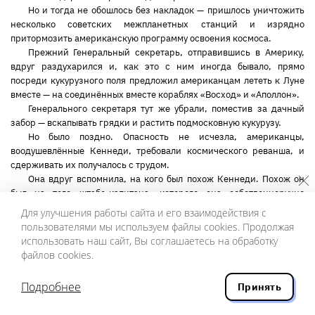
Но и тогда не обошлось без накладок — пришлось уничтожить
несколько советских межпланетных станций и изрядно
притормозить американскую программу освоения космоса.
Прежний Генеральный секретарь, отправившись в Америку,
вдруг раздухарился и, как это с ним иногда бывало, прямо
посреди кукурузного поля предложил американцам лететь к Луне
вместе — на соединённых вместе кораблях «Восход» и «Аполлон».
Генерального секретаря тут же убрали, поместив за дачный
забор — вскапывать грядки и растить подмосковную кукурузу.
Но было поздно. Опасность не исчезла, американцы,
воодушевлённые Кеннеди, требовали космического реванша, и
сдерживать их получалось с трудом.
Она вдруг вспомнила, на кого был похож Кеннеди. Похож он
был на того штабс-капитана, которого она собственноручно
расстреляла в Ялте. Точно такой же гладкий и сытый. Но
Для улучшения работы сайта и его взаимодействия с
воспоминание об этом всеми забытом белогвардейце быстро
пользователями мы используем файлы cookies. Продолжая
покинуло её память — будто тело булькнуло в холодную воду
использовать наш сайт, Вы соглашаетесь на обработку
Чёрного моря.
файлов cookies.
Меж тем посвящённые понимали, что может произойти не то
что при попытке посадки на Луну, а даже при её
Подробнее
Принять
фотографировании в непривычных ракурсах. Всем станет
очевидно, что самый большой спутник — искусственный. И более