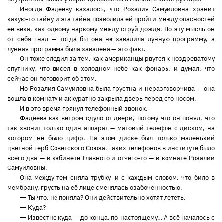
Иногда Фадееву казалось, что Розалия Самуиловна хранит
какую-то тайну и эта тайна позволила ей пройти между опасностей
её века, как одному наркому между струй дождя. Но эту мысль он
от себя гнал — тогда бы она не завалила лунную программу, а
лунная программа была завалена — это факт.
Он тоже следил за тем, как американцы рвутся к ноздреватому
спутнику, что висел в холодном небе как фонарь, и думал, что
сейчас он поговорит об этом.
Но Розалия Самуиловна была грустна и неразговорчива — она
вошла в комнату и аккуратно закрыла дверь перед его носом.
И в это время грянул телефонный звонок.
Фадеева как ветром сдуло от двери, потому что он понял, что
так звонит только один аппарат — матовый телефон с диском, на
котором не было цифр. На этом диске был только маленький
цветной герб Советского Союза. Таких телефонов в институте было
всего два — в кабинете Главного и отчего-то — в комнате Розалии
Самуиловны.
Она между тем сняла трубку, и с каждым словом, что било в
мембрану, грусть на её лице сменялась озабоченностью.
—
Ты что, не поняла? Они действительно хотят лететь.
—
Куда?
—
Известно куда — до конца, по-настоящему… А всё началось с