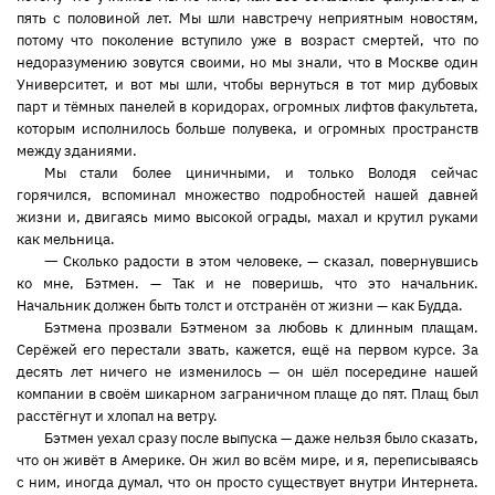
пять с половиной лет. Мы шли навстречу неприятным новостям,
потому что поколение вступило уже в возраст смертей, что по
недоразумению зовутся своими, но мы знали, что в Москве один
Университет, и вот мы шли, чтобы вернуться в тот мир дубовых
парт и тёмных панелей в коридорах, огромных лифтов факультета,
которым исполнилось больше полувека, и огромных пространств
между зданиями.
Мы стали более циничными, и только Володя сейчас
горячился, вспоминал множество подробностей нашей давней
жизни и, двигаясь мимо высокой ограды, махал и крутил руками
как мельница.
—
Сколько радости в этом человеке, — сказал, повернувшись
ко мне, Бэтмен. — Так и не поверишь, что это начальник.
Начальник должен быть толст и отстранён от жизни — как Будда.
Бэтмена прозвали Бэтменом за любовь к длинным плащам.
Серёжей его перестали звать, кажется, ещё на первом курсе. За
десять лет ничего не изменилось — он шёл посередине нашей
компании в своём шикарном заграничном плаще до пят. Плащ был
расстёгнут и хлопал на ветру.
Бэтмен уехал сразу после выпуска — даже нельзя было сказать,
что он живёт в Америке. Он жил во всём мире, и я, переписываясь
с ним, иногда думал, что он просто существует внутри Интернета.