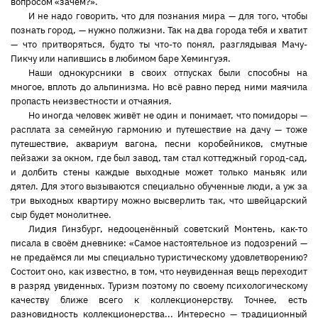
вопросом «зачем?».
И не надо говорить, что для познания мира — для того, чтобы
познать город, — нужно полжизни. Так на два города тебя и хватит
— что притворяться, будто ты что-то понял, разглядывая Мачу-
Пикчу или напившись в любимом баре Хемингуэя.
Наши однокурсники в своих отпусках были способны на
многое, вплоть до альпинизма. Но всё равно перед ними маячила
пропасть неизвестности и отчаяния.
Но иногда человек живёт не один и понимает, что помидоры —
расплата за семейную гармонию и путешествие на дачу — тоже
путешествие, аквариум вагона, песни коробейников, смутные
пейзажи за окном, где был завод, там стал коттеджный город-сад,
и долбить стены каждые выходные может только маньяк или
дятел. Для этого вызываются специально обученные люди, а уж за
три выходных квартиру можно высверлить так, что швейцарский
сыр будет монолитнее.
Лидия Гинзбург, недооценённый советский Монтень, как-то
писала в своём дневнике: «Самое настоятельное из подозрений —
не предаёмся ли мы специально туристическому удовлетворению?
Состоит оно, как известно, в том, что неувиденная вещь переходит
в разряд увиденных. Туризм поэтому по своему психологическому
качеству ближе всего к коллекционерству. Точнее, есть
разновидность коллекционерства... Интересно — традиционный