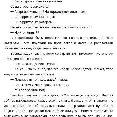
—
Это астрологическая машина.
Саша утробно захохотал:
—
Астрологическая? На торсионном двигателе!
—
С нефритовым статором!
—
С нефритовым ротором!
Васька посмотрел на нас весело, а потом спросил:
—
Ну кто первый?
Все захотели быть первыми, но повезло Володе. На него
натянули шлем, похожий на противогаз и даже на расстоянии
противно пахнущий дешёвой резиной.
Васька подвинулся к нему со странным прибором-пистолетом
— я таких ещё не видел.
—
Сначала надо взять кровь.
—
Ха-ха. Я так и знал, что без крови не обойдётся. Может, тебе
надо подписать что-то кровью?
—
Подписать не надо, давай палец.
—
Больно! А! И что? Кровь-то зачем?
—
Мы определим код…
Это был какой-то пир духа. «Мы определим код»! Васька
сейчас пародировал сразу всех научных фриков, что мы знали — с
их информационной памятью воды и определением судьбы по
группе крови. Предложи нам сейчас для улучшения эксперимента
выбежать в факультетский двор голышом, это бы прошло на ура.