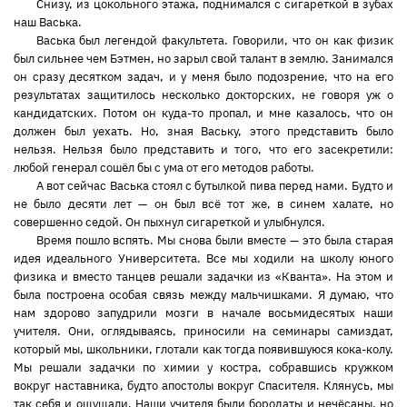
Снизу, из цокольного этажа, поднимался с сигареткой в зубах
наш Васька.
Васька был легендой факультета. Говорили, что он как физик
был сильнее чем Бэтмен, но зарыл свой талант в землю. Занимался
он сразу десятком задач, и у меня было подозрение, что на его
результатах защитилось несколько докторских, не говоря уж о
кандидатских. Потом он куда-то пропал, и мне казалось, что он
должен был уехать. Но, зная Ваську, этого представить было
нельзя. Нельзя было представить и того, что его засекретили:
любой генерал сошёл бы с ума от его методов работы.
А вот сейчас Васька стоял с бутылкой пива перед нами. Будто и
не было десяти лет — он был всё тот же, в синем халате, но
совершенно седой. Он пыхнул сигареткой и улыбнулся.
Время пошло вспять. Мы снова были вместе — это была старая
идея идеального Университета. Все мы ходили на школу юного
физика и вместо танцев решали задачки из «Кванта». На этом и
была построена особая связь между мальчишками. Я думаю, что
нам здорово запудрили мозги в начале восьмидесятых наши
учителя. Они, оглядываясь, приносили на семинары самиздат,
который мы, школьники, глотали как тогда появившуюся кока-колу.
Мы решали задачки по химии у костра, собравшись кружком
вокруг наставника, будто апостолы вокруг Спасителя. Клянусь, мы
так себя и ощущали. Наши учителя были бородаты и нечёсаны, но