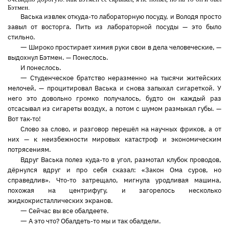
Бэтмен.
Васька извлек откуда-то лабораторную посуду, и Володя просто
завыл от восторга. Пить из лабораторной посуды — это было
стильно.
—
Широко простирает химия руки свои в дела человеческие, —
выдохнул Бэтмен. — Понеслось.
И понеслось.
—
Студенческое братство неразменно на тысячи житейских
мелочей, — процитировал Васька и снова запыхал сигареткой. У
него это довольно громко получалось, будто он каждый раз
отсасывал из сигареты воздух, а потом с шумом размыкал губы. —
Вот так-то!
Слово за слово, и разговор перешёл на научных фриков, а от
них — к неизбежности мировых катастроф и экономическим
потрясениям.
Вдруг Васька полез куда-то в угол, размотал клубок проводов,
дёрнулся вдруг и про себя сказал: «Закон Ома суров, но
справедлив». Что-то затрещало, мигнула уродливая машина,
похожая на центрифугу, и загорелось несколько
жидкокристаллических экранов.
—
Сейчас вы все обалдеете.
—
А это что? Обалдеть-то мы и так обалдели.