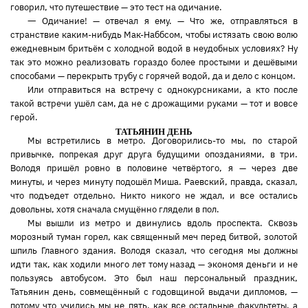
говорил, что путешествие — это тест на одичание.
—
Одичание! — отвечал я ему. — Что же, отправляться в
странствие каким-нибудь Мак-Наббсом, чтобы истязать свою волю
ежедневным бритьём с холодной водой в неудобных условиях? Ну
так это можно реализовать гораздо более простыми и дешёвыми
способами — перекрыть трубу с горячей водой, да и дело с концом.
Или отправиться на встречу с однокурсниками, а кто после
такой встречи ушёл сам, да не с дрожащими руками — тот и вовсе
герой.
ТАТЬЯНИН ДЕНЬ
Мы встретились в метро. Договорились-то мы, по старой
привычке, попрекая друг друга будущими опозданиями, в три.
Володя пришёл ровно в половине четвёртого, я — через две
минуты, и через минуту подошёл Миша. Раевский, правда, сказал,
что подъедет отдельно. Никто никого не ждал, и все остались
довольны, хотя сначала смущённо глядели в пол.
Мы вышли из метро и двинулись вдоль проспекта. Сквозь
морозный туман горел, как священный меч перед битвой, золотой
шпиль Главного здания. Володя сказал, что сегодня мы должны
идти так, как ходили много лет тому назад — экономя деньги и не
пользуясь автобусом. Это был наш персональный праздник,
Татьянин день, совмещённый с годовщиной выдачи дипломов, —
потому что учились мы не пять, как все остальные факультеты, а