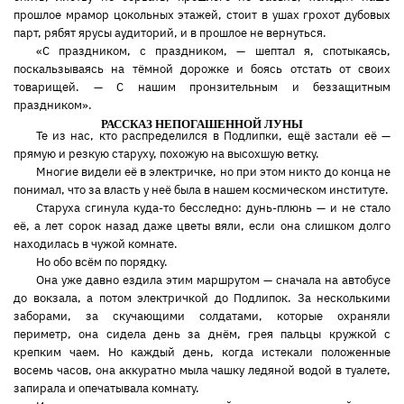
прошлое мрамор цокольных этажей, стоит в ушах грохот дубовых
парт, рябят ярусы аудиторий, и в прошлое не вернуться.
«С праздником, с праздником, — шептал я, спотыкаясь,
поскальзываясь на тёмной дорожке и боясь отстать от своих
товарищей. — С нашим пронзительным и беззащитным
праздником».
РАССКАЗ НЕПОГАШЕННОЙ ЛУНЫ
Те из нас, кто распределился в Подлипки, ещё застали её —
прямую и резкую старуху, похожую на высохшую ветку.
Многие видели её в электричке, но при этом никто до конца не
понимал, что за власть у неё была в нашем космическом институте.
Старуха сгинула куда-то бесследно: дунь-плюнь — и не стало
её, а лет сорок назад даже цветы вяли, если она слишком долго
находилась в чужой комнате.
Но обо всём по порядку.
Она уже давно ездила этим маршрутом — сначала на автобусе
до вокзала, а потом электричкой до Подлипок. За несколькими
заборами, за скучающими солдатами, которые охраняли
периметр, она сидела день за днём, грея пальцы кружкой с
крепким чаем. Но каждый день, когда истекали положенные
восемь часов, она аккуратно мыла чашку ледяной водой в туалете,
запирала и опечатывала комнату.