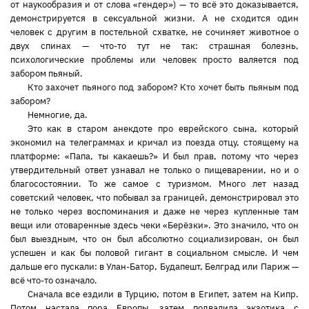
от наукообразия и от слова «гендер») — то всё это доказывается,
демонстрируется в сексуальной жизни. А не сходится один
человек с другим в постельной схватке, не сочиняет животное о
двух спинах — что-то тут не так: страшная болезнь,
психологические проблемы или человек просто валяется под
забором пьяный.
Кто захочет пьяного под забором? Кто хочет быть пьяным под
забором?
Немногие, да.
Это как в старом анекдоте про еврейского сына, который
экономил на телеграммах и кричал из поезда отцу, стоящему на
платформе: «Папа, ты какаешь?» И был прав, потому что через
утвердительный ответ узнавал не только о пищеварении, но и о
благосостоянии. То же самое с туризмом. Много лет назад
советский человек, что побывал за границей, демонстрировал это
не только через воспоминания и даже не через купленные там
вещи или отоваренные здесь чеки «Берёзки». Это значило, что он
был выездным, что он был абсолютно социализирован, он был
успешен и как бы половой гигант в социальном смысле. И чем
дальше его пускали: в Улан-Батор, Будапешт, Белград или Париж —
всё что-то означало.
Сначала все ездили в Турцию, потом в Египет, затем на Кипр.
Потом настала пора Европы, затем подвалила экзотика с