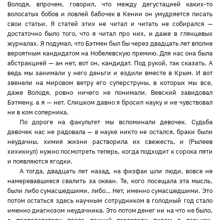
Володя, впрочем, говорил, что между дегустацией каких-то
волосатых бобов и ловлей бабочек в Кении он умудряется писать
свои статьи. Я статей этих не читал и читать не собирался —
достаточно было того, что я читал про них, и даже в глянцевых
журналах. Я подумал, что Бэтмен был бы через двадцать лет вполне
вероятным кандидатом на Нобелевскую премию. Для нас она была
абстракцией — ан нет, вот он, кандидат. Под рукой, так сказать. А
ведь мы занимали у него деньги и ездили вместе в Крым. И вот
звенели на мировом ветру его суперструны, в которых мы все,
даже Володя, ровно ничего не понимали. Вевский завидовал
Бэтмену, а я — нет. Слишком давно я бросил науку и не чувствовал
ни в ком соперника.
По дороге на факультет мы вспоминали девочек. Судьба
девочек нас не радовала — в науке никто не остался, браки были
неудачны, химия жизни растворила их свежесть, и (Рылеев
хихикнул) нужно посмотреть теперь, когда подходит к сорока пяти
и появляются ягодки.
А тогда, двадцать лет назад, на физфак шли люди, вовсе не
намеревавшиеся свалить за океан. Те, кого посещала эта мысль,
были либо сумасшедшими, либо… Нет, именно сумасшедшими. Это
потом остаться здесь научным сотрудником в голодный год стало
именно диагнозом неудачника. Это потом денег ни на что не было,