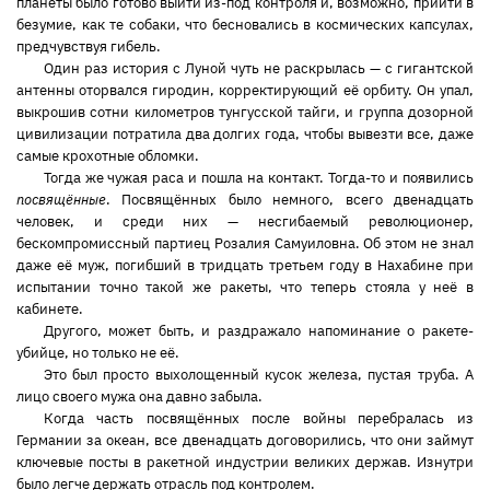
планеты было готово выйти из-под контроля и, возможно, прийти в
безумие, как те собаки, что бесновались в космических капсулах,
предчувствуя гибель.
Один раз история с Луной чуть не раскрылась — с гигантской
антенны оторвался гиродин, корректирующий её орбиту. Он упал,
выкрошив сотни километров тунгусской тайги, и группа дозорной
цивилизации потратила два долгих года, чтобы вывезти все, даже
самые крохотные обломки.
Тогда же чужая раса и пошла на контакт. Тогда-то и появились
посвящённые
. Посвящённых было немного, всего двенадцать
человек, и среди них — несгибаемый революционер,
бескомпромиссный партиец Розалия Самуиловна. Об этом не знал
даже её муж, погибший в тридцать третьем году в Нахабине при
испытании точно такой же ракеты, что теперь стояла у неё в
кабинете.
Другого, может быть, и раздражало напоминание о ракете-
убийце, но только не её.
Это был просто выхолощенный кусок железа, пустая труба. А
лицо своего мужа она давно забыла.
Когда часть посвящённых после войны перебралась из
Германии за океан, все двенадцать договорились, что они займут
ключевые посты в ракетной индустрии великих держав. Изнутри
было легче держать отрасль под контролем.