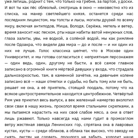
уже летишь, роднит с тем, что только на гребне, за партой, у доски.
И вот ты как пёс облезлый, смотришь в окно — неизвестно кто из
списка, на манер светлейшего князя, останется среди нас
последним лицеистом, мы толсты и лысы, могилы друзей по всему
миру, включая антиподов, Миша, Володя, Серёжа, метель и ветер,
время заносит нас песком, рты наши набиты ватой ненужных слов,
глаза залиты, увы, не водкой, а солёной водой, мы как римляне
после Одоакра, что видели два мира — до и после — и ни один из
них не лучше. Голос классика шепчет, что в Москве один
Университет, и мы готовы согласиться с неприятным персонажем
— один ведь, один, другому не бысти, а всё самое главное
записано в огромной книге мёртвой девушки у входа, что страдала
дальнозоркостью, там, в каменной зачётке, на девичьем колене
записано всё — наши отметки и судьбы, но быть тому или не быть,
решает не она, а её приятель, стоящий поодаль, потому что на
всякое центростремительное находится центробежное. Четвёртый
Рим уже приютил весь выпуск, а век железный намертво вколотил
свои сваи в нашу жизнь, проколол время стальными скрепками, а
мы пытаемся нарастить на них своё слабое мясо, а они в ответ
лишь ржавеют. Только навсегда над нами гудит в промозглом
ветру жестяная звезда Ленинских гор, спрятана она в лавровых
кустах, кусты — среди облаков, а облака так высоко, что звезду не
снять, листву не сорвать, прошлого не забыть, холодит наше