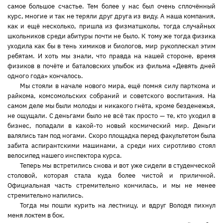
самое большое счастье. Тем более у нас был очень сплочённый
курс, многие и так не теряли друг друга из виду. А наша компания,
как и ещё несколько, пришла из физматшколы, тогда случайных
школьников среди абитуры почти не было. К тому же тогда физика
уходила как бы в тень химиков и биологов, мир рукоплескал этим
ребятам. И хоть мы знали, что правда на нашей стороне, время
физиков в почёте и баталовских улыбок из фильма «Девять дней
одного года» кончалось.
Мы стояли в начале нового мира, ещё помня силу парткома и
райкома, комсомольских собраний и советского воспитания. На
самом деле мы были молоды и никакого гнёта, кроме безденежья,
не ощущали. С деньгами было не всё так просто — те, кто уходил в
бизнес, попадали в какой-то новый космический мир. Деньги
валялись там под ногами. Скоро площадка перед факультетом была
забита аспирантскими машинами, а среди них сиротливо стоял
велосипед нашего инспектора курса.
Теперь мы встретились снова и вот уже сидели в студенческой
столовой, которая стала куда более чистой и приличной.
Официальная часть стремительно кончилась, и мы не менее
стремительно напились.
Тогда мы пошли курить на лестницу, и вдруг Володя пихнул
меня локтем в бок.