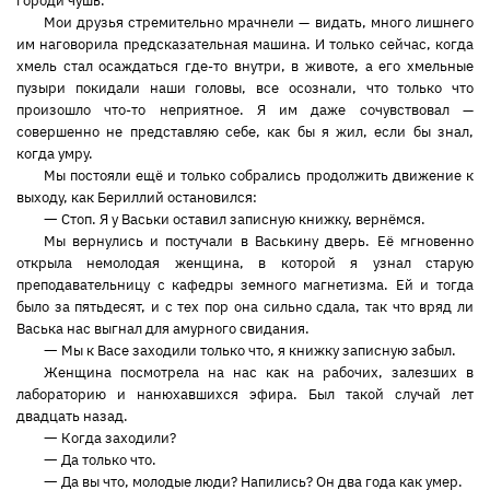
городи чушь.
Мои друзья стремительно мрачнели — видать, много лишнего
им наговорила предсказательная машина. И только сейчас, когда
хмель стал осаждаться где-то внутри, в животе, а его хмельные
пузыри покидали наши головы, все осознали, что только что
произошло что-то неприятное. Я им даже сочувствовал —
совершенно не представляю себе, как бы я жил, если бы знал,
когда умру.
Мы постояли ещё и только собрались продолжить движение к
выходу, как Бериллий остановился:
—
Стоп. Я у Васьки оставил записную книжку, вернёмся.
Мы вернулись и постучали в Васькину дверь. Её мгновенно
открыла немолодая женщина, в которой я узнал старую
преподавательницу с кафедры земного магнетизма. Ей и тогда
было за пятьдесят, и с тех пор она сильно сдала, так что вряд ли
Васька нас выгнал для амурного свидания.
—
Мы к Васе заходили только что, я книжку записную забыл.
Женщина посмотрела на нас как на рабочих, залезших в
лабораторию и нанюхавшихся эфира. Был такой случай лет
двадцать назад.
—
Когда заходили?
—
Да только что.
—
Да вы что, молодые люди? Напились? Он два года как умер.