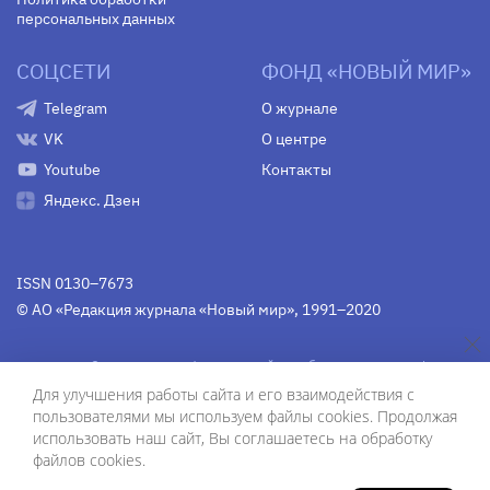
персональных данных
СОЦСЕТИ
ФОНД «НОВЫЙ МИР»
Telegram
О журнале
VK
О центре
Youtube
Контакты
Яндекс. Дзен
ISSN 0130–7673
© АО «Редакция журнала «Новый мир», 1991–2020
Свидетельство Федеральной службы по надзору в сфере
связи, информационных технологий и массовых
Для улучшения работы сайта и его взаимодействия с
коммуникаций
средства массовой информации
пользователями мы используем файлы cookies. Продолжая
(Роскомнадзор)
ПИ № Фс 77-75754 от 13 июня 2019 г.
использовать наш сайт, Вы соглашаетесь на обработку
файлов cookies.
Дизайн — Рустам Габбасов.