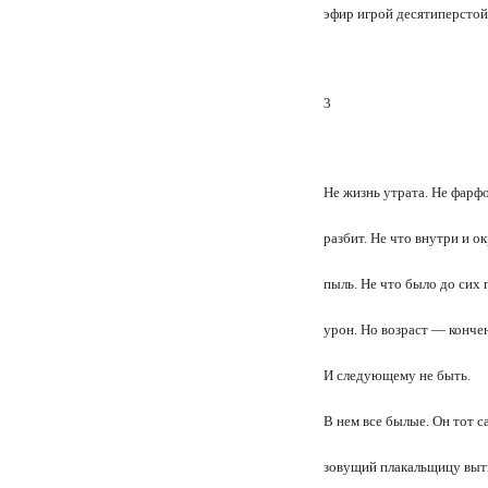
эфир игрой десятиперстой
3
Не жизнь утрата. Не фарф
разбит. Не что внутри и ок
пыль. Не что было до сих 
урон. Но возраст — кончен
И следующему не быть.
В нем все былые. Он тот 
зовущий плакальщицу выт