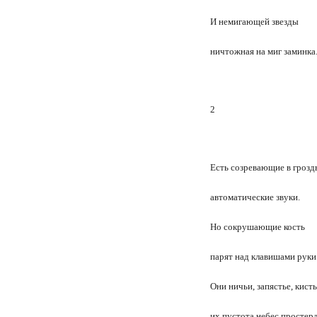
И немигающей звезды
ничтожная на миг заминка
2
Есть созревающие в грозд
автоматические звуки.
Но сокрушающие кость
парят над клавишами руки
Они ничьи, запястье, кисть
их пустота небес простер