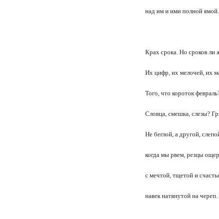
над им и ими полной ямой.
Крах срока. Но сроков ли 
Их цифр, их мелочей, их 
Того, что короток февраль
Словца, смешка, слезы? Г
Не беглой, а другой, слепо
когда мы рвем, резцы ощер
с мечтой, тщетой и счасть
навек натянутой на череп.