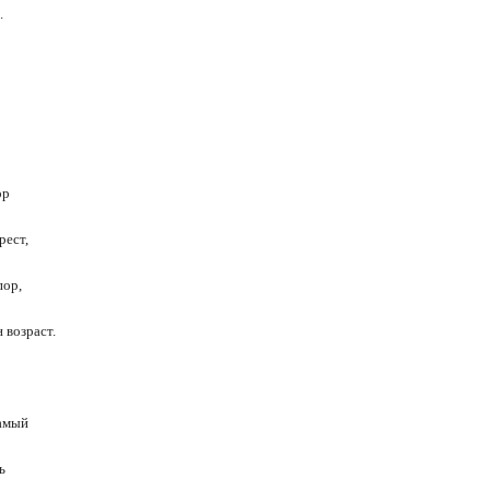
.
ор
рест,
пор,
 возраст.
самый
ь