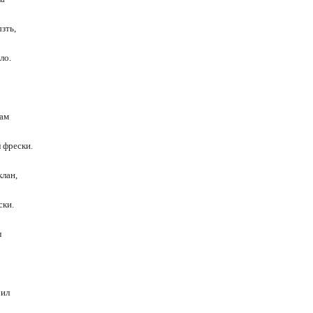
зть,
ло.
лам
 фрески.
клан,
ски.
л
бил