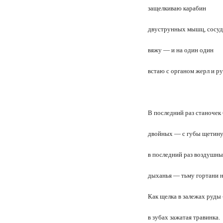
защелкиваю карабин
двуструнных мышц, сосуд
вяжу — и на один один
встаю с органом жерл и ру
В последний раз станочек
двойных — с губы щетину
в последний раз воздушн
дыханья — тьму гортани н
Как щелка в залежах руды
в зубах зажатая травинка.