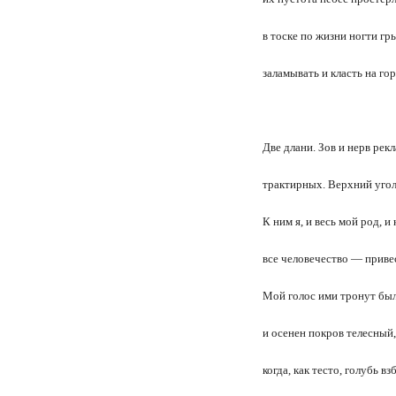
в тоске по жизни ногти гры
заламывать и класть на гор
Две длани. Зов и нерв рек
трактирных. Верхний угол
К ним я, и весь мой род, и 
все человечество — приве
Мой голос ими тронут бы
и осенен покров телесный,
когда, как тесто, голубь вз