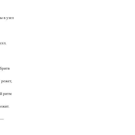
ы в узел
сел.
 бритв
 режет,
ый ритм
ежит.
 —