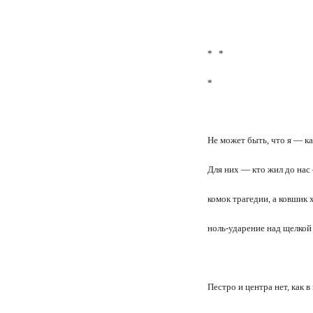
* *
*
Не может быть, что я — ка
Для них — кто жил до на
комок трагедии, а ковшик
ноль-ударение над щелкой
Пестро и центра нет, как 