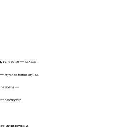
к те, что те — как мы.
с — мучная наша шутка
 хохломы —
 промежутка.
в пламени печном.