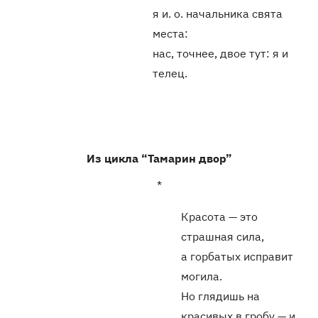
я и. о. начальника свята
места:
нас, точнее, двое тут: я и
телец.
Из цикла “Тамарин двор”
*
Красота — это
страшная сила,
а горбатых исправит
могила.
Но глядишь на
красивых в гробу — и