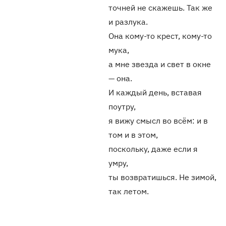
точней не скажешь. Так же
и разлука.
Она кому-то крест, кому-то
мука,
а мне звезда и свет в окне
— она.
И каждый день, вставая
поутру,
я вижу смысл во всём: и в
том и в этом,
поскольку, даже если я
умру,
ты возвратишься. Не зимой,
так летом.