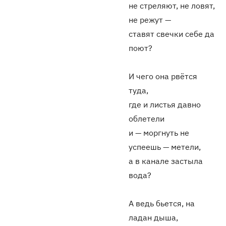
не стреляют, не ловят,
не режут —
ставят свечки себе да
поют?
И чего она рвётся
туда,
где и листья давно
облетели
и — моргнуть не
успеешь — метели,
а в канале застыла
вода?
А ведь бьется, на
ладан дыша,