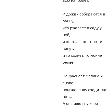
всю напролёт.
И дожди собираются в
ванну,
что ржавеет в саду у
неё,
и цветы зацветают и
вянут,
и то сохнет, то мокнет
бельё.
Покраснеет малина и
снова
помаленечку сходит на
нет…
А она ищет нужное