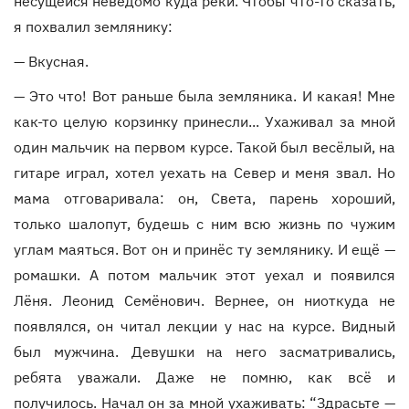
несущейся неведомо куда реки. Чтобы что-то сказать,
я похвалил землянику:
— Вкусная.
— Это что! Вот раньше была земляника. И какая! Мне
как-то целую корзинку принесли... Ухаживал за мной
один мальчик на первом курсе. Такой был весёлый, на
гитаре играл, хотел уехать на Север и меня звал. Но
мама отговаривала: он, Света, парень хороший,
только шалопут, будешь с ним всю жизнь по чужим
углам маяться. Вот он и принёс ту землянику. И ещё —
ромашки. А потом мальчик этот уехал и появился
Лёня. Леонид Семёнович. Вернее, он ниоткуда не
появлялся, он читал лекции у нас на курсе. Видный
был мужчина. Девушки на него засматривались,
ребята уважали. Даже не помню, как всё и
получилось. Начал он за мной ухаживать: “Здрасьте —