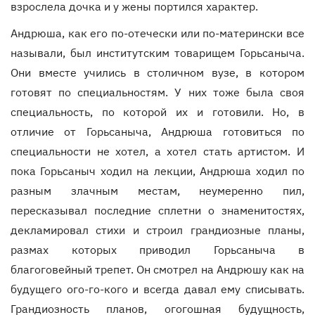
взрослела дочка и у жены портился характер.
Андрюша, как его по-отечески или по-матерински все
называли, был институтским товарищем Горьсаныча.
Они вместе учились в столичном вузе, в котором
готовят по специальностям. У них тоже была своя
специальность, по которой их и готовили. Но, в
отличие от Горьсаныча, Андрюша готовиться по
специальности не хотел, а хотел стать артистом. И
пока Горьсаныч ходил на лекции, Андрюша ходил по
разным злачным местам, неумеренно пил,
пересказывал последние сплетни о знаменитостях,
декламировал стихи и строил грандиозные планы,
размах которых приводил Горьсаныча в
благоговейный трепет. Он смотрел на Андрюшу как на
будущего ого-го-кого и всегда давал ему списывать.
Грандиозность планов, огогошная будущность,