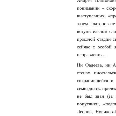
Андрея Платонов
понимании – скор
выступавших, «пр
зачем Платонов не
вступительном сло
прошлой стадии с
сейчас с особой 
исправления».
Ни Фадеева, ни А
стенах писатель
сохранившейся и 
семнадцать, приче
не был зван (за 
попутчики, «подп
Леонов, Новиков-П