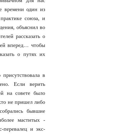
ривычном для нас
е времени один из
практике союза, и
дения, объяснил во
телей рассказать о
тей вперед… чтобы
казать о путях их
 присутствовала в
ено. Если верить
ей на совете было
кто не пришел либо
 собрались бывшие
иболее маститых -
с-перевалец и экс-