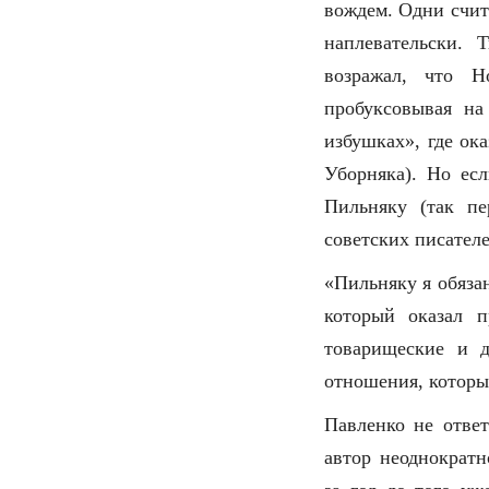
вождем. Одни счит
наплевательски.
возражал, что Н
пробуксовывая н
избушках», где ок
Уборняка). Но ес
Пильняку (так пе
советских писателе
«Пильняку я обяза
который оказал 
товарищеские и 
отношения, которы
Павленко не отве
автор неоднократн