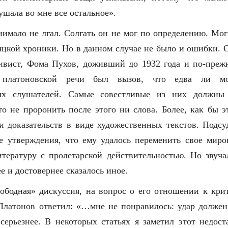
лушала во мне все остальное».
имало не лгал. Солгать он не мог по определению. Мог
няцкой хроники. Но в данном случае не было и ошибки. 
тивист, Фома Пухов, доживший до 1932 года и по-преж
 платоновской речи был вызов, что едва ли мо
ых слушателей. Самые совестливые из них должны
то не проронить после этого ни слова. Более, как бы эт
и доказательств в виде художественных текстов. Подс
е утверждения, что ему удалось переменить свое миро
тературу с пролетарской действительностью. Но звуч
е и достовернее сказалось иное.
вободная» дискуссия, на вопрос о его отношении к кри
латонов ответил: «…мне не понравилось: удар должен
 серьезнее. В некоторых статьях я заметил этот недос