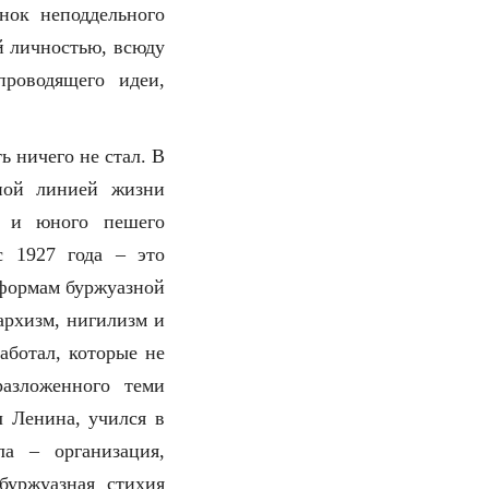
нок неподдельного
й личностью, всюду
проводящего идеи,
 ничего не стал. В
ной линией жизни
» и юного пешего
 1927 года – это
 формам буржуазной
архизм, нигилизм и
аботал, которые не
разложенного теми
 Ленина, учился в
ла – организация,
буржуазная стихия