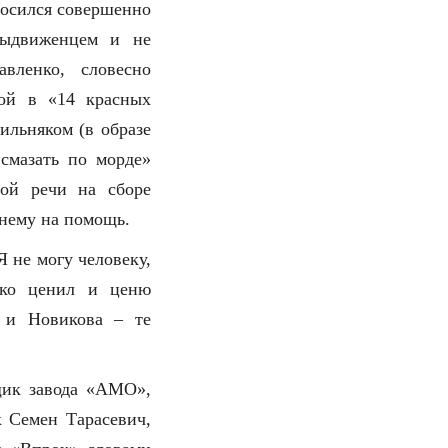
носился совершенно
выдвиженцем и не
вленко, словесно
ой в «14 красных
ильняком (в образе
смазать по морде»
ной речи на сборе
 нему на помощь.
 не могу человеку,
око ценил и ценю
 и Новикова – те
щик завода «АМО»,
к Семен Тарасевич,