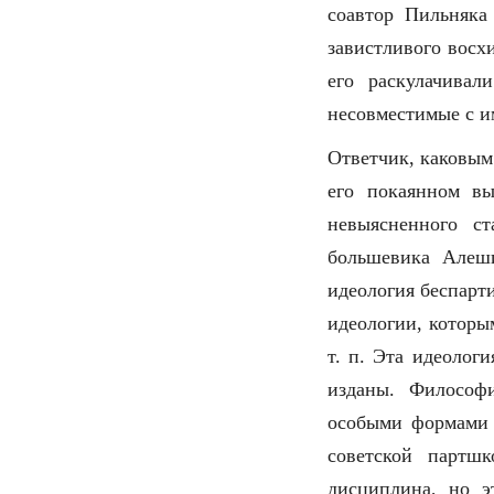
соавтор Пильняка
завистливого восх
его раскулачивал
несовместимые с и
Ответчик, каковым
его покаянном в
невыясненного с
большевика Алеш
идеология беспарт
идеологии, которы
т. п. Эта идеолог
изданы. Философи
особыми формами 
советской партшк
дисциплина, но э