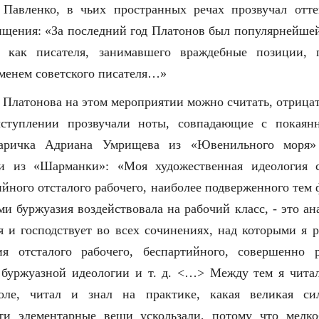
 Павленко, в чьих пространных речах прозвучал отте
ищения: «За последний год Платонов был популярнейше
и как писателя, занимавшего враждебные позиции, 
менем советского писателя…»
 Платонова на этом мероприятии можно считать, отрицать
ыступлении прозвучали ноты, совпадающие с покаян
таричка Адриана Умрищева из «Ювенильного моря
и из «Шарманки»: «Моя художественная идеология с
ийного отсталого рабочего, наиболее подверженного тем
ми буржуазия воздействовала на рабочий класс, - это ан
ия и господствует во всех сочинениях, над которыми я р
я отсталого рабочего, беспартийного, совершенно 
буржуазной идеологии и т. д. <…> Между тем я читал
оле, читал и знал на практике, какая великая си
ти элементарные вещи ускользали, потому что мелко