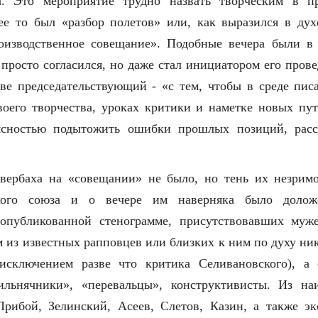
а. Это мероприятие трудно назвать творческим в п
ее то был «разбор полетов» или, как выразился в дух
оизводственное совещание». Подобные вечера были в 
 просто согласился, но даже стал инициатором его прове
ве председательствующий - «с тем, чтобы в среде писа
воего творчества, уроках критики и наметке новых пу
ясностью подытожить ошибки прошлых позиций, расс
вербаха на «совещании» не было, но тень их незримо
ского союза и о вечере им наверняка было долож
опубликованной стенограмме, присутствовавших муж
м из известных рапповцев или близких к ним по духу ни
исключением разве что критика Селивановского), а
ильнячники», «перевальцы», конструктивисты. Из на
рибой, Зелинский, Асеев, Слетов, Казин, а также эк