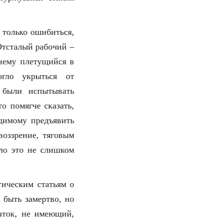
 только ошибиться,
Отсталый рабочий –
нему плетущийся в
гло укрыться от
 были испытывать
о помягче сказать,
удимому предъявить
воззрение, тяговым
ало это не слишком
тическим статьям о
 быть замертво, но
таток, не имеющий,