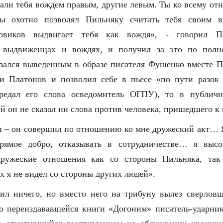
али тебя вождем правым, другие левым. Ты ко всему от
 Ты охотно позволял Пильняку считать тебя своим 
овиков выдвигает тебя как вождя», - говорил Па
а выдвиженцах и вождях, и получил за это по полн
азался выведенным в образе писателя Фушенко вместе П
ли Платонов и позволил себе в пьесе «по пути разок 
редал его слова осведомитель ОГПУ), то в публич
й он не сказал ни слова против человека, пришедшего к
н – он совершил по отношению ко мне дружеский акт… Я
прямое добро, отказывать в сотрудничестве… я выс
дружеские отношения как со стороны Пильняка, так
х я не видел со стороны других людей».
тил ничего, но вместо него на трибуну вылез сверлов
о переиздававшейся книги «Догоним» писатель-ударни