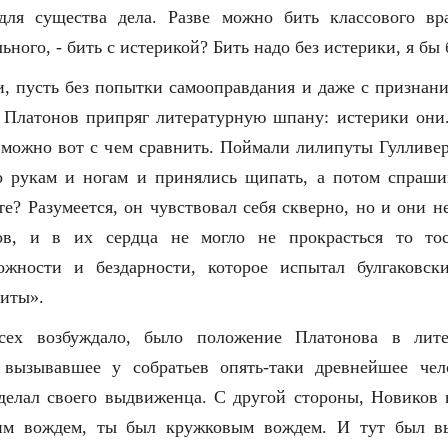
 для существа дела. Разве можно бить классового вра
ьного, - бить с истерикой? Бить надо без истерики, я бы 
и, пусть без попытки самооправдания и даже с признан
 Платонов припряг литературную шпану: истерики они
о можно вот с чем сравнить. Поймали лилипуты Гулливер
о рукам и ногам и принялись щипать, а потом спраши
те? Разумеется, он чувствовал себя скверно, но и они 
ов, и в их сердца не могло не прокрасться то то
ожности и бездарности, которое испытал булгаковс
иты».
сех возбуждало, было положение Платонова в лите
 вызывавшее у собратьев опять-таки древнейшее чело
делал своего выдвиженца. С другой стороны, Новиков
оим вождем, ты был кружковым вождем. И тут был в