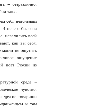
га – безразлично,
бил так».
ием себя невольным
. И нечего было на
а, навалились всей
вают, как вы себя,
не могли не ощутить
скливое ощущение
кий поэт Рюхин из
ратурной среде –
веческое чувство.
 и другие товарищи
ыдвиженцем и там