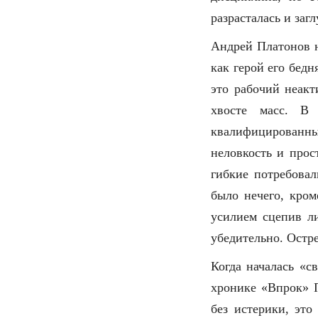
разрасталась и заг
Андрей Платонов н
как герой его бед
это рабочий неак
хвосте масс. В
квалифицированн
неловкость и прос
гибкие потребовал
было нечего, кром
усилием сцепив ли
убедительно. Остре
Когда началась «с
хронике «Впрок» П
без истерики, это