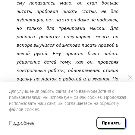
ему показалось мало, он стал больше
читать, пробовал писать статьи, не для
публикации, нет, на это он даже не надеялся,
но только для тренировки мысли. Для
равного развития полушариев мозга он
вскоре выучился одинаково писать правой и
левой рукой. Ему приятно было видеть
удивление детей тому, как он, проверяя
контрольные работы, одновременно ставил
оценку на листок с работой и в журнал. Но
старшие ученики и над этим смеялись.
Для улучшения работы сайта и его взаимодействия с
пользователями мы используем файлы cookies. Продолжая
использовать наш сайт, Вы соглашаетесь на обработку
файлов cookies.
Заканчивался май, начиналась последняя
неделя школьных занятий. В классе было
Подробнее
Принять
душно и светло, от духоты не спасали