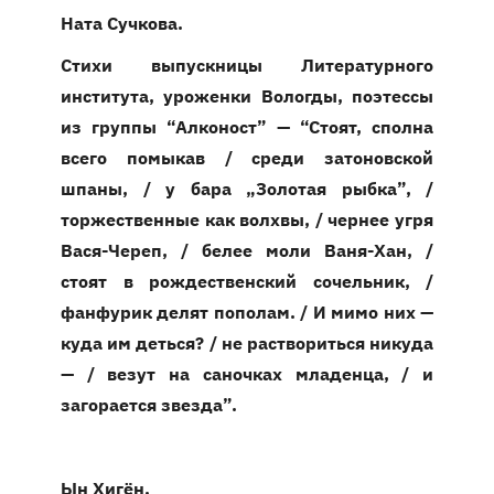
Ната Сучкова.
Стихи выпускницы Литературного
института, уроженки Вологды, поэтессы
из группы “Алконост” — “Стоят, сполна
всего помыкав / среди затоновской
шпаны, / у бара „Золотая рыбка”, /
торжественные как волхвы, / чернее угря
Вася-Череп, / белее моли Ваня-Хан, /
стоят в рождественский сочельник, /
фанфурик делят пополам. / И мимо них —
куда им деться? / не раствориться никуда
— / везут на саночках младенца, / и
загорается звезда”.
Ын Хигён.