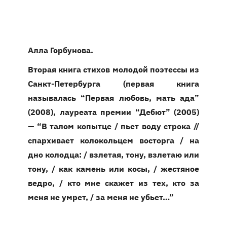
Алла Горбунова.
Вторая книга стихов молодой поэтессы из
Санкт-Петербурга (первая книга
называлась “Первая любовь, мать ада”
(2008), лауреата премии “Дебют” (2005)
— “В талом копытце / пьет воду строка //
спархивает колокольцем восторга / на
дно колодца: / взлетая, тону, взлетаю или
тону, / как камень или косы, / жестяное
ведро, / кто мне скажет из тех, кто за
меня не умрет, / за меня не убьет…”