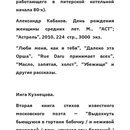
работающего в питерской котельной
начала 80-х).
Александр Кабаков.
День рождения
женщины средних лет. М., “АСТ”;
“Астрель”, 2010, 224 стр., 3000 экз.
“Люби меня, как я тебя”, “Далеко эта
Орша”, “Rue Daru принимает всех”,
“Масло, запятая, холст”, “Убежище” и
другие рассказы.
Инга Кузнецова.
Вторая книга стихов известного
московского поэта — “Выдохнуть
бьющуюся в гортани бабочку / и неживой
природой / лечь, упуская эры братаний /