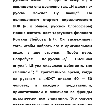
выглядела она дословно так: „И даже по-
русски можно? Ну вааще”. Но
полноценным стартом кириллического
ЖЖ (и, в общем, русской блогосферы)
можно считать пост тартуского филолога
Романа Лейбова (
r_l
). Он заслуживает
того, чтобы набрать его в оригинальном
виде, в две строчки: „Проба пера.
Попробуем по-русски...!/ Смешная
штука”. Штука оказалась действительно
смешной.”; “...трогательное время, когда
на русском в „ЖЖ” писали 40 — 50
человек, и каждого представляли,
приветствовали и включали во френды
практически все участники. Это совсем
напоминало кухню и постепенно пришло