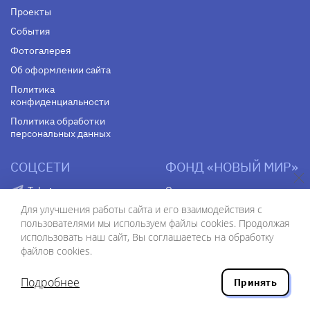
Проекты
События
Фотогалерея
Об оформлении сайта
Политика
конфиденциальности
Политика обработки
персональных данных
СОЦСЕТИ
ФОНД «НОВЫЙ МИР»
Telegram
О журнале
Для улучшения работы сайта и его взаимодействия с
VK
О центре
пользователями мы используем файлы cookies. Продолжая
Youtube
Контакты
использовать наш сайт, Вы соглашаетесь на обработку
Яндекс. Дзен
файлов cookies.
Подробнее
Принять
ISSN 0130–7673