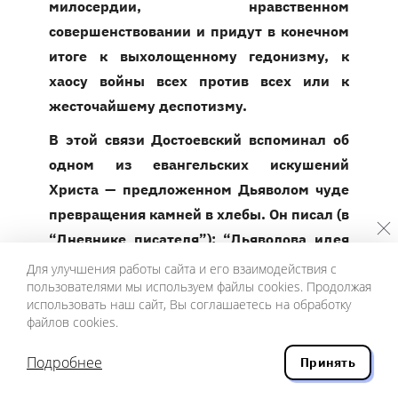
милосердии, нравственном
совершенствовании и придут в конечном
итоге к выхолощенному гедонизму, к
хаосу войны всех против всех или к
жесточайшему деспотизму.
В этой связи Достоевский вспоминал об
одном из евангельских искушений
Христа — предложенном Дьяволом чуде
превращения камней в хлебы. Он писал (в
“Дневнике писателя”): “Дьяволова идея
могла подходить только к человеку-скоту.
Для улучшения работы сайта и его взаимодействия с
пользователями мы используем файлы cookies. Продолжая
Христос же знал, что одним хлебом не
использовать наш сайт, Вы соглашаетесь на обработку
оживишь человека. Если притом не будет
файлов cookies.
жизни духовной, идеала Красоты, то
Подробнее
затоскует человек, умрет, с ума сойдет,
Принять
убьет себя или пустится в языческие