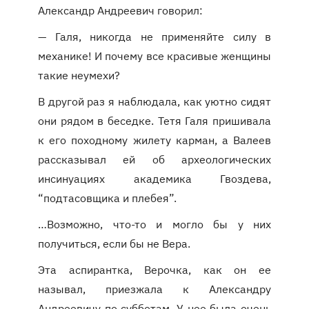
Александр Андреевич говорил:
— Галя, никогда не применяйте силу в
механике! И почему все красивые женщины
такие неумехи?
В другой раз я наблюдала, как уютно сидят
они рядом в беседке. Тетя Галя пришивала
к его походному жилету карман, а Валеев
рассказывал ей об археологических
инсинуациях академика Гвоздева,
“подтасовщика и плебея”.
…Возможно, что-то и могло бы у них
получиться, если бы не Вера.
Эта аспирантка, Верочка, как он ее
называл, приезжала к Александру
Андреевичу по субботам. У нее была очень