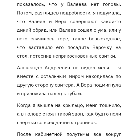
показалось, что у Валеева нет головы.
Потом, разглядев подробности, я подумала,
что Валеев и Вера совершают какой-то
дикий обряд, или Валеев сошел с ума, или у
него случилось горе, такое безысходное,
что заставило его посадить Верочку на
стол, потеснив неприкосновенные свитки.
Александр Андреевич не видел меня — я
вместе с остальным миром находилась по
другую сторону свитера. А Вера подмигнула
и приложила палец к губам.
Когда я вышла на крыльцо, меня тошнило,
а в голове стоял такой звон, как будто пели
сверчки со всех дачных тропинок.
После кабинетной полутьмы все вокруг