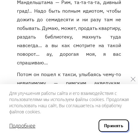
Мандельштама — Рим, та-та-та-та, дивный
град!.. Надо быть полным идиотом, чтобы
дожить до семидесяти и ни разу там не
побывать. Думаю, может, продать квартиру,
раздать библиотеку, махнуть туда
навсегда... а вы как смотрите на такой
поворот... ау, дорогая моя, я вас
спрашиваю...
Потом он пошел к такси, улыбаясь чему-то
невидимому — римским акведукам,
древним дворцам Дамаска, выжженному
Для улучшения работы сайта и его взаимодействия с
пользователями мы используем файлы cookies. Продолжая
палестинскому вереску, неразгаданным
использовать наш сайт, Вы соглашаетесь на обработку
письменам на мертвых камнях. И наверное,
файлов cookies.
если бы сейчас ему встретилась Верочка,
Подробнее
он бы ее даже не заметил.
Принять