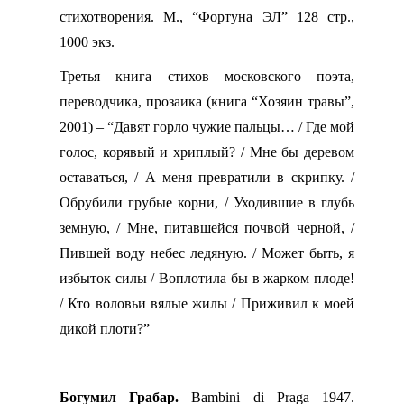
стихотворения. М., “Фортуна ЭЛ” 128 стр.,
1000 экз.
Третья книга стихов московского поэта,
переводчика, прозаика (книга “Хозяин травы”,
2001) – “Давят горло чужие пальцы… / Где мой
голос, корявый и хриплый? / Мне бы деревом
оставаться, / А меня превратили в скрипку. /
Обрубили грубые корни, / Уходившие в глубь
земную, / Мне, питавшейся почвой черной, /
Пившей воду небес ледяную. / Может быть, я
избыток силы / Воплотила бы в жарком плоде!
/ Кто воловьи вялые жилы / Приживил к моей
дикой плоти?”
Богумил Грабар.
Bambini
di
Praga
1947.