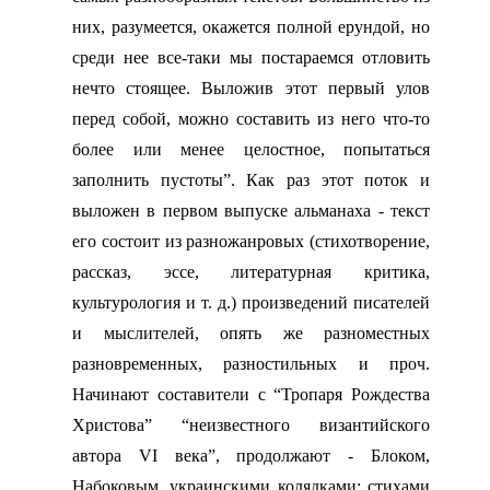
них, разумеется, окажется полной ерундой, но
среди нее все-таки мы постараемся отловить
нечто стоящее. Выложив этот первый улов
перед собой, можно составить из него что-то
более или менее целостное, попытаться
заполнить пустоты”. Как раз этот поток и
выложен в первом выпуске альманаха - текст
его состоит из разножанровых (стихотворение,
рассказ, эссе, литературная критика,
культурология и т. д.) произведений писателей
и мыслителей, опять же разноместных
разновременных, разностильных и проч.
Начинают составители с “Тропаря Рождества
Христова” “неизвестного византийского
автора
VI
века”, продолжают - Блоком,
Набоковым, украинскими колядками; стихами