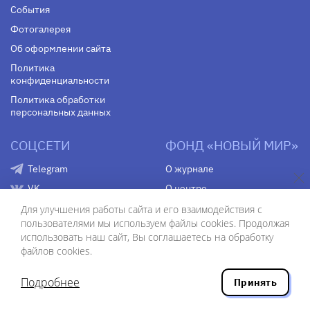
События
Фотогалерея
Об оформлении сайта
Политика
конфиденциальности
Политика обработки
персональных данных
СОЦСЕТИ
ФОНД «НОВЫЙ МИР»
Telegram
О журнале
VK
О центре
Youtube
Контакты
Для улучшения работы сайта и его взаимодействия с
пользователями мы используем файлы cookies. Продолжая
Яндекс. Дзен
использовать наш сайт, Вы соглашаетесь на обработку
файлов cookies.
ISSN 0130–7673
Подробнее
Принять
© АО «Редакция журнала «Новый мир», 1991–2020