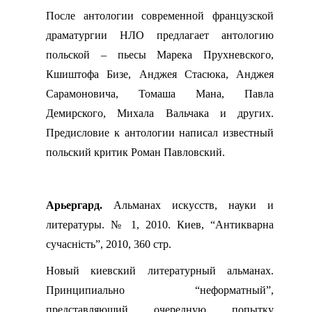
После антологии современной французской
драматургии НЛО предлагает антологию
польской – пьесы Марека Прухневского,
Кшиштофа Бизе, Анджея Стасюка, Анджея
Сарамоновича, Томаша Мана, Павла
Демирского, Михала Вальчака и других.
Предисловие к антологии написал известный
польский критик Роман Павловский.
Арьергард.
Альманах искусств, науки и
литературы. № 1, 2010. Киев, “Антикварна
сучасн
i
сть”, 2010, 360 стр.
Новый киевский литературный альманах.
Принципиально “неформатный”,
представляющий очередную попытку