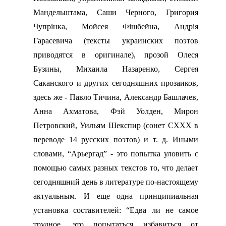
Мандельштама, Саши Черного, Григория
Чупр
i
нка, Мойсея Ф
i
шбейна, Андр
i
я
Гарасевича (тексты украинских поэтов
приводятся в оригинале), прозой Олеся
Бузины, Михаила Назаренко, Сергея
Саканского и других сегодняшних прозаиков,
здесь же - Павло Тичина, Александр Башлачев,
Анна Ахматова, Фэй Уолден, Мирон
Петровский, Уильям Шекспир (сонет
CXXX
в
переводе 14 русских поэтов) и т. д. Иными
словами, “Арьергад” - это попытка уловить с
помощью самых разных текстов то, что делает
сегодняшний день в литературе по-настоящему
актуальным. И еще одна принципиальная
установка составителей: “Едва ли не самое
трудное, это попытаться избавиться от