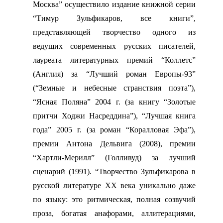
Москва” осуществило издание книжной серии
“Тимур Зульфикаров, все книги”,
представляющей творчество одного из
ведущих современных русских писателей,
лауреата литературных премий “Коллетс”
(Англия) за “Лучший роман Европы-93”
(“Земные и небесные странствия поэта”),
“Ясная Поляна” 2004 г. (за книгу “Золотые
притчи Ходжи Насреддина”), “Лучшая книга
года” 2005 г. (за роман “Коралловая Эфа”),
премии Антона Дельвига (2008), премии
“Хартли-Мерилл” (Голливуд) за лучший
сценарий (1991). “Творчество Зульфикарова в
русской литературе XX века уникально даже
по языку: это ритмическая, полная созвучий
проза, богатая анафорами, аллитерациями,