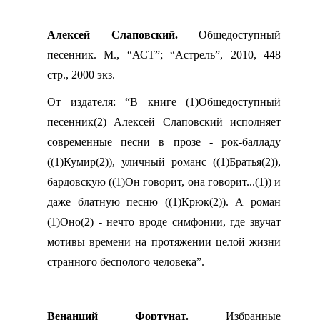
Алексей Слаповский.
Общедоступный
песенник. М., “АСТ”; “Астрель”, 2010, 448
стр., 2000 экз.
От издателя: “В книге (1)Общедоступный
песенник(2) Алексей Слаповский исполняет
современные песни в прозе - рок-балладу
((1)Кумир(2)), уличный романс ((1)Братья(2)),
бардовскую ((1)Он говорит, она говорит...(1)) и
даже блатную песню ((1)Крюк(2)). А роман
(1)Оно(2) - нечто вроде симфонии, где звучат
мотивы времени на протяжении целой жизни
странного бесполого человека”.
Венанций Фортунат.
Избранные