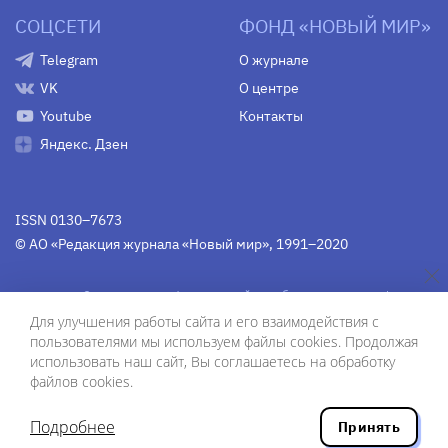
СОЦСЕТИ
ФОНД «НОВЫЙ МИР»
Telegram
О журнале
VK
О центре
Youtube
Контакты
Яндекс. Дзен
ISSN 0130–7673
© АО «Редакция журнала «Новый мир», 1991–2020
Свидетельство Федеральной службы по надзору в сфере
связи, информационных технологий и массовых
Для улучшения работы сайта и его взаимодействия с
коммуникаций
средства массовой информации
пользователями мы используем файлы cookies. Продолжая
(Роскомнадзор)
ПИ № Фс 77-75754 от 13 июня 2019 г.
использовать наш сайт, Вы соглашаетесь на обработку
файлов cookies.
Дизайн — Рустам Габбасов.
Шрифты — Zhivago Display и IBM Plex Sans.
Подробнее
Принять
Разработка сайта — ООО «Инфодизайн»
, 2020.