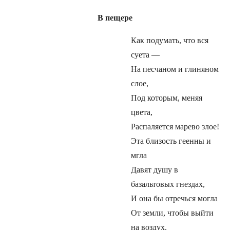
В пещере
Как подумать, что вся
суета —
На песчаном и глиняном
слое,
Под которым, меняя
цвета,
Распаляется марево злое!
Эта близость геенны и
мгла
Давят душу в
базальтовых гнездах,
И она бы отречься могла
От земли, чтобы выйти
на воздух.