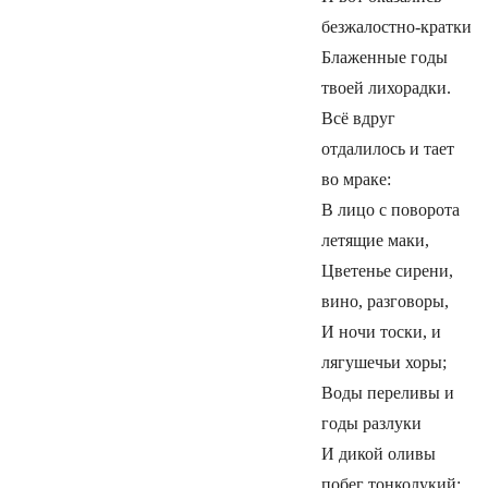
безжалостно-кратки
Блаженные годы
твоей лихорадки.
Всё вдруг
отдалилось и тает
во мраке:
В лицо с поворота
летящие маки,
Цветенье сирени,
вино, разговоры,
И ночи тоски, и
лягушечьи хоры;
Воды переливы и
годы разлуки
И дикой оливы
побег тонколукий;