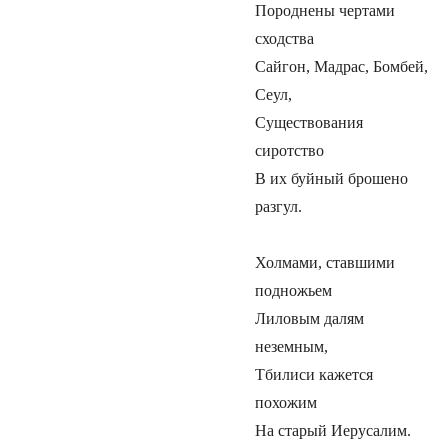
Породнены чертами
сходства
Сайгон, Мадрас, Бомбей,
Сеул,
Существования
сиротство
В их буйный брошено
разгул.
Холмами, cтавшими
подножьем
Лиловым далям
неземным,
Тбилиси кажется
похожим
На старый Иерусалим.