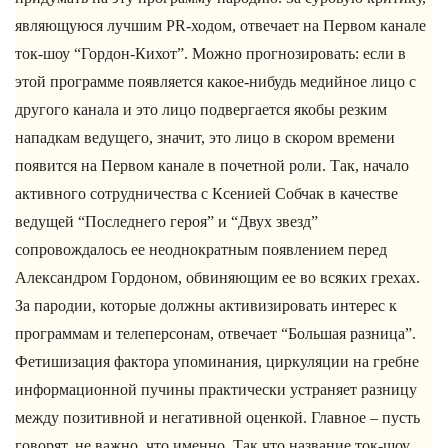
являющуюся лучшим PR-ходом, отвечает на Первом канале
ток-шоу “Гордон-Кихот”. Можно прогнозировать: если в
этой программе появляется какое-нибудь медийное лицо с
другого канала и это лицо подвергается якобы резким
нападкам ведущего, значит, это лицо в скором времени
появится на Первом канале в почетной роли. Так, начало
активного сотрудничества с Ксенией Собчак в качестве
ведущей “Последнего героя” и “Двух звезд”
сопровождалось ее неоднократным появлением перед
Александром Гордоном, обвиняющим ее во всяких грехах.
За пародии, которые должны активизировать интерес к
программам и телеперсонам, отвечает “Большая разница”.
Фетишизация фактора упоминания, циркуляции на гребне
информационной пучины практически устраняет разницу
между позитивной и негативной оценкой. Главное – пусть
говорят, не важно, что именно. Так что название ток-шоу