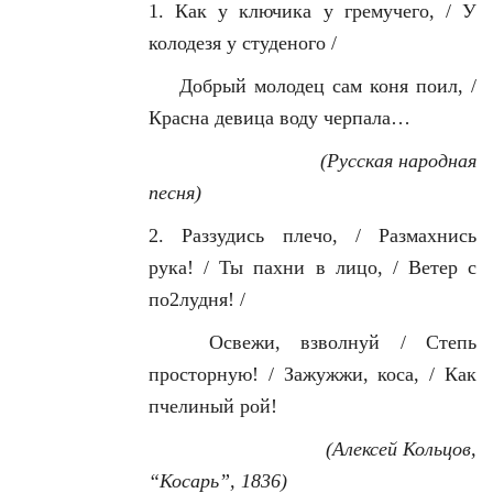
1. Как у ключика у гремучего, / У
колодезя у студеного /
Добрый молодец сам коня поил, /
Красна девица воду черпала…
(Русская народная
песня)
2. Раззудись плечо, / Размахнись
рука! / Ты пахни в лицо, / Ветер с
по2лудня! /
Освежи, взволнуй / Степь
просторную! / Зажужжи, коса, / Как
пчелиный рой!
(Алексей Кольцов,
“Косарь”, 1836)