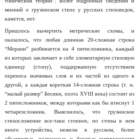
тонической теории”. Более подробных сведений и
мнений о грузинском стихе у русских стиховедов,
кажется, нет.
Пришлось вычертить метрические схемы, и
оказалось, что любая длинная 20-сложная строка
“Мерани” разбивается на 4 пятисложника, каждый
из которых заключает в себе элементарную стиховую
единицу (стопу), поддержанную отсутствием
переноса значимых слов и их частей из одного в
другой, а каждая короткая 14-сложная строка (т. н.
“малый размер” Бесики, поэта XVIII века) состоит из
2 пятисложников, между которыми как бы втиснут 1
четырехсложник. Выяснилось, что грузинское
стихосложение все-таки стопное, но стопы в нем
иного устройства, нежели в русском, более
объемистые, подвижные и богатые ритмическими