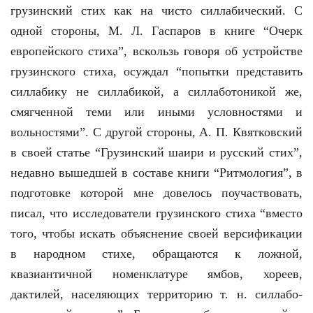
грузинский стих как на чисто силлабический. С
одной стороны, М. Л. Гаспа­ров в книге “Очерк
европейского стиха”, вскользь говоря об устройст­­ве
грузинского стиха, осуждал “попытки представить
силлабику не силлабикой, а силлаботоникой же,
смягченной теми или иными условно­стями и
вольностями”. С другой стороны, А. П. Квятковский
в своей статье “Грузинский шаири и русский стих”,
недавно вышедшей в составе книги “Ритмо­логия”, в
подготовке которой мне довелось поучаствовать,
писал, что исследователи грузинского стиха “вместо
того, чтобы искать объяснение своей версификации
в народном стихе, обращаются к ложной,
квазиантичной номенклатуре ямбов, хореев,
дактилей, населяющих территорию т. н. силлабо-