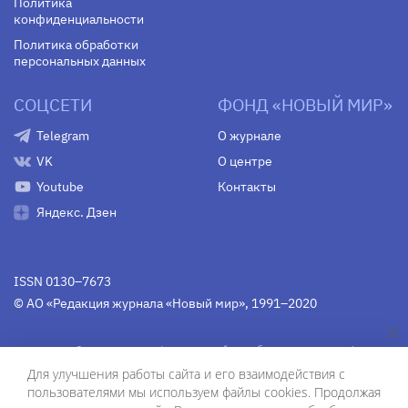
Политика
конфиденциальности
Политика обработки
персональных данных
СОЦСЕТИ
ФОНД «НОВЫЙ МИР»
Telegram
О журнале
VK
О центре
Youtube
Контакты
Яндекс. Дзен
ISSN 0130–7673
© АО «Редакция журнала «Новый мир», 1991–2020
Свидетельство Федеральной службы по надзору в сфере
связи, информационных технологий и массовых
Для улучшения работы сайта и его взаимодействия с
коммуникаций
средства массовой информации
пользователями мы используем файлы cookies. Продолжая
(Роскомнадзор)
ПИ № Фс 77-75754 от 13 июня 2019 г.