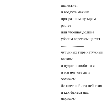
шелестнет
и воздуха махина
прозрачным пузырем
растет
или убойная долина
убогим вереском цветет
........................
чугунных гирь натужный
выжим
и нудит и знобит и я
и мы нет-нет да и
оближем
бесцветный лед небытия
и как фанера над
парижем…