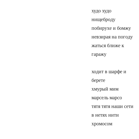
худо худо
нищеброду
побирухе и бомжу
невзирая на погоду
жаться ближе к
гаражу
ходит в шарфе и
берете
хмурый мим
марсель марсо
тятя тятя наши сети
в нетях нити
хромосом