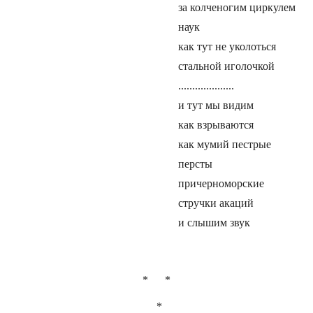
за колченогим циркулем
наук
как тут не уколоться
стальной иголочкой
....................
и тут мы видим
как взрываются
как мумий пестрые
персты
причерноморские
стручки акаций
и слышим звук
* *
*