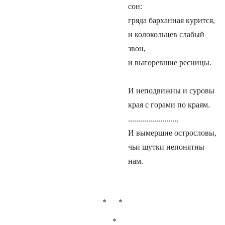
сон:
гряда барханная курится,
и колокольцев слабый
звон,
и выгоревшие ресницы.
И неподвижны и суровы
края с горами по краям.
.........................
И вымершие острословы,
чьи шутки непонятны
нам.
* *
*