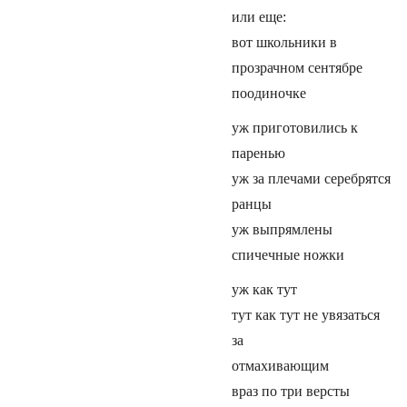
или еще:
вот школьники в
прозрачном сентябре
поодиночке
уж приготовились к
паренью
уж за плечами серебрятся
ранцы
уж выпрямлены
спичечные ножки
уж как тут
тут как тут не увязаться
за
отмахивающим
враз по три версты