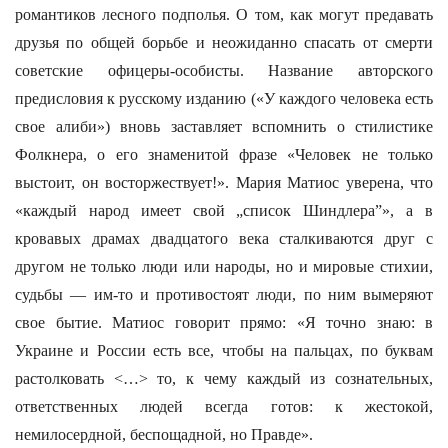
романтиков лесного подполья. О том, как могут предавать
друзья по общей борьбе и неожиданно спасать от смерти
советские офицеры-особисты. Название авторского
предисловия к русскому изданию («У каждого человека есть
свое алиби») вновь заставляет вспомнить о стилистике
Фолкнера, о его знаменитой фразе «Человек не только
выстоит, он восторжествует!». Мария Матиос уверена, что
«каждый народ имеет свой „список Шиндлера”», а в
кровавых драмах двадцатого века сталкиваются друг с
другом не только люди или народы, но и мировые стихии,
судьбы — им-то и противостоят люди, по ним вымеряют
свое бытие. Матиос говорит прямо: «Я точно знаю: в
Украине и России есть все, чтобы на пальцах, по буквам
растолковать <…> то, к чему каждый из сознательных,
ответственных людей всегда готов: к жестокой,
немилосердной, беспощадной, но Правде».