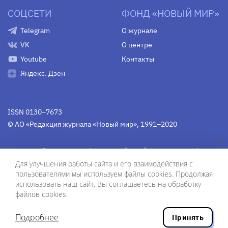
СОЦСЕТИ
ФОНД «НОВЫЙ МИР»
Telegram
О журнале
VK
О центре
Youtube
Контакты
Яндекс. Дзен
ISSN 0130–7673
© АО «Редакция журнала «Новый мир», 1991–2020
Свидетельство Федеральной службы по надзору в сфере
связи, информационных технологий и массовых
Для улучшения работы сайта и его взаимодействия с
коммуникаций
средства массовой информации
пользователями мы используем файлы cookies. Продолжая
(Роскомнадзор)
ПИ № Фс 77-75754 от 13 июня 2019 г.
использовать наш сайт, Вы соглашаетесь на обработку
файлов cookies.
Дизайн — Рустам Габбасов.
Шрифты — Zhivago Display и IBM Plex Sans.
Подробнее
Принять
Разработка сайта — ООО «Инфодизайн»
, 2020.