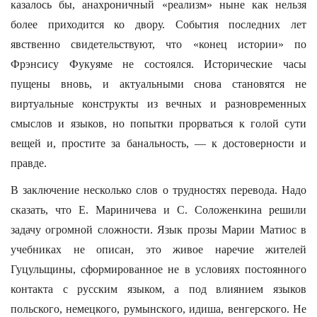
казалось бы, анахроничный «реализм» ныне как нельзя
более приходится ко двору. События последних лет
явственно свидетельствуют, что «конец истории» по
Фрэнсису Фукуяме не состоялся. Исторические часы
пущены вновь, и актуальными снова становятся не
виртуальные конструкты из вечных и разновременных
смыслов и языков, но попытки прорваться к голой сути
вещей и, простите за банальность, — к достоверности и
правде.
В заключение несколько слов о трудностях перевода. Надо
сказать, что Е. Ма­ри­ничева и С. Соложенкина решили
задачу огромной сложности. Язык прозы Марии Матиос в
учебниках не описан, это живое наречие жителей
Гуцульщины, сформированное не в условиях постоянного
контакта с русским языком, а под влиянием языков
польского, немецкого, румынского, идиша, венгерского. Не