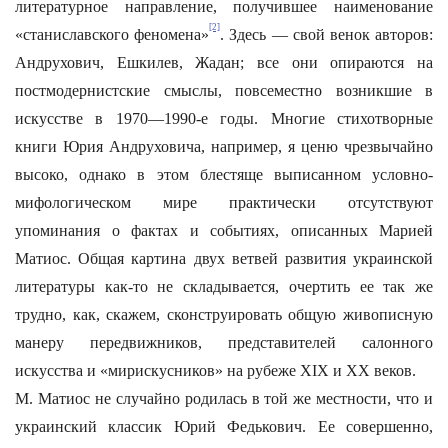
литературное направление, получившее наименование
[2]
«станиславского феномена»
. Здесь — свой венок авторов:
Андрухович, Ешкилев, Жадан; все они опираются на
постмодернистские смыслы, повсеместно возникшие в
искусстве в 1970—1990-е годы. Многие стихотворные
книги Юрия Андруховича, например, я ценю чрезвычайно
высоко, однако в этом блестяще выписанном условно-
мифологическом мире практически отсутствуют
упоминания о фактах и событиях, описанных Марией
Матиос. Общая картина двух ветвей развития украинской
литературы как-то не складывается, очертить ее так же
трудно, как, скажем, сконструировать общую живописную
манеру передвижников, представителей салонного
искусства и «мирискусников» на рубеже XIX и XX веков.
М. Матиос не случайно родилась в той же местности, что и
украинский классик Юрий Федькович. Ее совершенно,