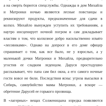
а на смерть борются спецслужбы. Однажды в дом Михайла
и Матронки ночью являются лесные повстанцы и
реквизируют продукты, предназначенные для сдачи в
колхоз. Михайло вынужден уступить их требованиям, а
наутро инсценирует ночной по­гром и сам докладывает
властям о том, что колхозное добро насильственно изъято
«лесовиками». Однако на допросе в его доме офицер
спрашивает о том, как все было, не у взрослых, а у
маленькой дочки Матронки и Михайла, предварительно
угостив ее сладким леденцом. Даруся простодушно
рассказывает, что папа сам бил окна, а его самого ночные
гости вовсе не били. Последствия ясны: угроза высылки в
Сибирь, самоубийство мамы Матронки, а вскоре —
обретение Дарусей ее горького прозвища.
В «лагерных» вещах Солженицына изредка появляются