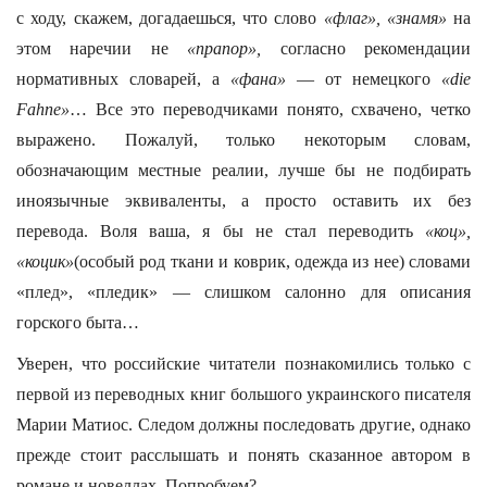
с ходу, скажем, догадаешься, что слово
«флаг», «знамя»
на
этом наречии не
«прапор»,
согласно рекомендации
нормативных словарей, а
«фана»
— от немецкого
«die
Fahne»
… Все это переводчиками понято, схвачено, четко
выражено. Пожалуй, только некоторым словам,
обозначающим местные реалии, лучше бы не подбирать
иноязычные эквиваленты, а просто оставить их без
перевода. Воля ваша, я бы не стал переводить
«коц»,
«коцик»
(особый род ткани и коврик, одежда из нее) словами
«плед», «пледик» — слишком салонно для описания
горского быта…
Уверен, что российские читатели познакомились только с
первой из переводных книг большого украинского писателя
Марии Матиос. Следом должны последовать другие, однако
прежде стоит расслышать и понять сказанное автором в
романе и новеллах. Попробуем?