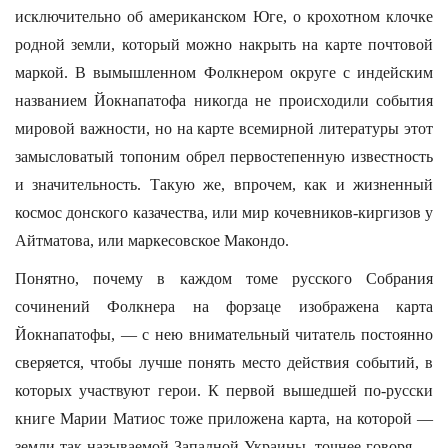
исключительно об американском Юге, о крохотном клочке
родной земли, который можно накрыть на карте почтовой
маркой. В вымышленном Фолкнером округе с индейским
названием Йокнапатофа никогда не происходили события
мировой важности, но на карте всемирной литературы этот
замысловатый топоним обрел первостепенную известность
и значительность. Такую же, впрочем, как и жизненный
космос донского казачества, или мир кочевников-киргизов у
Айтматова, или маркесовское Макондо.
Понятно, почему в каждом томе русского Собрания
сочинений Фолкнера на форзаце изображена карта
Йокнапатофы, — с нею внимательный читатель постоянно
сверяется, чтобы лучше понять место действия событий, в
которых участвуют герои. К первой вышедшей по-русски
книге Марии Матиос тоже приложена карта, на которой —
земли так называемой Западной Украины, точнее говоря —