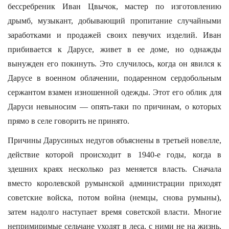
бессребреник Иван Цвычок, мастер по изготовлению
дрымб, музыкант, добывающий пропитание случайными
заработками и продажей своих певучих изделий. Иван
прибивается к Дарусе, живет в ее доме, но однажды
вынужден его покинуть. Это случилось, когда он явился к
Дарусе в военном облачении, подаренном сердобольным
сержантом взамен изношенной одежды. Этот его облик для
Даруси невыносим — опять-таки по причинам, о которых
прямо в селе говорить не принято.
Причины Дарусиных недугов объяснены в третьей новелле,
действие которой происходит в 1940-е годы, когда в
здешних краях несколько раз меняется власть. Сначала
вместо королевской румынской администрации приходят
советские войска, потом война (немцы, снова румыны),
затем надолго наступает время советской власти. Многие
непримиримые сельчане уходят в леса, с ними не на жизнь,