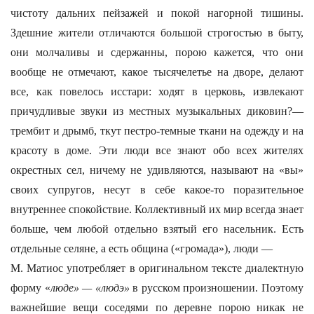
чистоту дальних пейзажей и покой нагорной тишины.
Здешние жители отличаются большой строгостью в быту,
они молчаливы и сдержанны, порою кажется, что они
вообще не отмечают, какое тысячелетье на дворе, делают
все, как повелось исстари: ходят в церковь, извлекают
причудливые звуки из местных музыкальных диковин?—
трембит и дрымб, ткут пестро-темные ткани на одежду и на
красоту в доме. Эти люди все знают обо всех жителях
окрестных сел, ничему не удивляются, называют на «вы»
своих супругов, несут в себе какое-то поразительное
внутреннее спокойствие. Коллективный их мир всегда знает
больше, чем любой отдельно взятый его насельник. Есть
отдельные селяне, а есть община («громада»), люди —
М. Матиос употребляет в оригинальном тексте диалектную
форму «
люде» — «людэ»
в русском произношении. Поэтому
важнейшие вещи соседями по деревне порою никак не