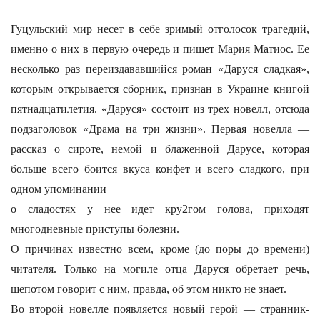
Гуцульский мир несет в себе зримый отголосок трагедий,
именно о них в первую очередь и пишет Мария Матиос. Ее
несколько раз переиздававшийся роман «Даруся сладкая»,
которым открывается сборник, признан в Украине книгой
пятнадцатилетия. «Даруся» состоит из трех новелл, отсюда
подзаголовок «Драма на три жизни». Первая новелла —
рассказ о сироте, немой и блаженной Дарусе, которая
больше всего боится вкуса конфет и всего сладкого, при
одном упоминании
о сладостях у нее идет кру2гом голова, приходят
многодневные приступы болезни.
О причинах известно всем, кроме (до поры до времени)
читателя. Только на могиле отца Даруся обретает речь,
шепотом говорит с ним, правда, об этом никто не знает.
Во второй новелле появляется новый герой — странник-