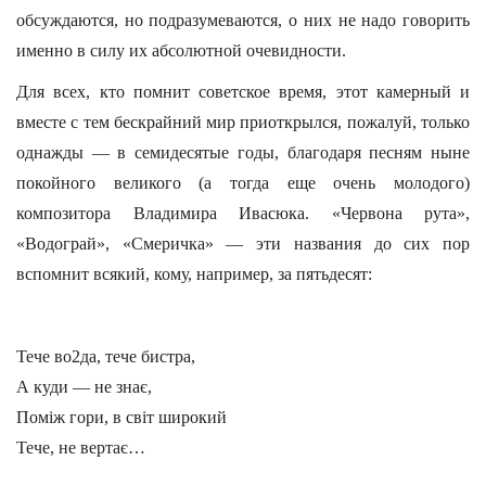
обсуждаются, но подразумеваются, о них не надо говорить
именно в силу их абсолютной очевидности.
Для всех, кто помнит советское время, этот камерный и
вместе с тем бескрайний мир приоткрылся, пожалуй, только
однажды — в семидесятые годы, благодаря песням ныне
покойного великого (а тогда еще очень молодого)
композитора Владимира Ивасюка. «Червона рута»,
«Водограй», «Смеричка» — эти названия до сих пор
вспомнит всякий, кому, например, за пятьдесят:
Тече во2да, тече бистра,
А куди — не знає,
Помiж гори, в свiт широкий
Тече, не вертає…