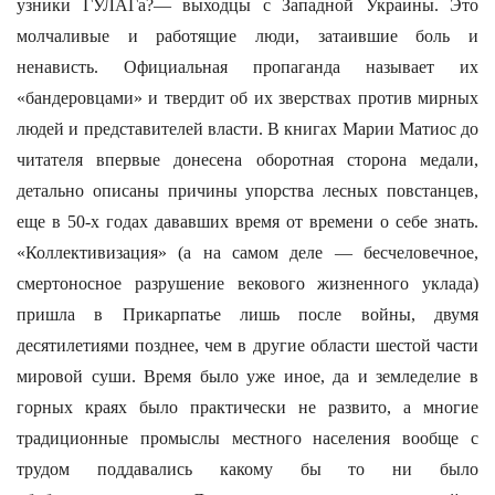
узники ГУЛАГа?— выходцы с Западной Украины. Это
молчаливые и работящие люди, затаившие боль и
ненависть. Официальная пропаганда называет их
«бандеровцами» и твердит об их зверствах против мирных
людей и представителей власти. В книгах Марии Матиос до
читателя впервые донесена оборотная сторона медали,
детально описаны причины упорства лесных повстанцев,
еще в 50-х годах дававших время от времени о себе знать.
«Коллективизация» (а на самом деле — бесчеловечное,
смертоносное разрушение векового жизненного уклада)
пришла в Прикарпатье лишь после войны, двумя
десятилетиями позднее, чем в другие области шестой части
мировой суши. Время было уже иное, да и земледелие в
горных краях было практически не развито, а многие
традиционные промыслы местного населения вообще с
трудом поддавались какому бы то ни было