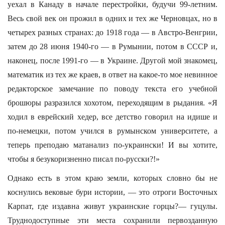
уехал в Канаду в начале перестройки, будучи 99-летним.
Весь свой век он прожил в одних и тех же Черновцах, но в
четырех разных странах: до 1918 года — в Австро-Венгрии,
затем до 28 июня 1940-го — в Румынии, потом в СССР и,
наконец, после 1991-го — в Украине. Другой мой знакомец,
математик из тех же краев, в ответ на какое-то мое невинное
редакторское замечание по поводу текста его учебной
брошюры разразился хохотом, переходящим в рыдания. «Я
ходил в еврейский хедер, все детство говорил на идише и
по-немецки, потом учился в румынском университете, а
теперь преподаю матанализ по-украински! И вы хотите,
чтобы я безукоризненно писал по-русски?!»
Однако есть в этом краю земли, которых словно бы не
коснулись вековые бури истории, — это отроги Восточных
Карпат, где издавна живут украинские горцы?— гуцулы.
Труднодоступные эти места сохранили первозданную