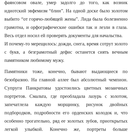
фаянсовом овале, умер задолго до того, как возник
идиотский эвфемизм “блин”. На одной доске было золотом
выбито “от горячо-любящей жены”. Лида была болезненно
грамотна, и орфографические ошибки так и лезли в глаза.
Весь отдел носил ей проверять документы для начальства.
И почему-то мерещилось: дожди, снега, время сотрут золото
с букв, а безграмотный дефис останется сиять вечным
памятником любимому мужу.
Памятники тоже, конечно, бывают выдающиеся по
безобразию. На главной аллее был абсолютный чемпион.
Супруги Панкратовы удостоились цветных мозаичных
портретов. Смальта, где преобладала лазурь с золотом,
запечатлела каждую морщинку, рисунок двойных
подбородков, подробности его орденских колодок и, что
особенно трогательно, ряд ее золотых зубов, приоткрытых
легкой улыбкой. Конечно же, портреты больше