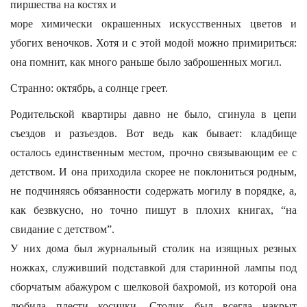
пиршества на костях и
море химически окрашенных искусственных цветов и
убогих веночков. Хотя и с этой модой можно примириться:
она помнит, как много раньше было заброшенных могил.
Странно: октябрь, а солнце греет.
Родительской квартиры давно не было, сгинула в цепи
съездов и разъездов. Вот ведь как бывает: кладбище
осталось единственным местом, прочно связывающим ее с
детством. И она приходила скорее не поклониться родным,
не подчиняясь обязанности содержать могилу в порядке, а,
как безвкусно, но точно пишут в плохих книгах, “на
свидание с детством”.
У них дома был журнальный столик на изящных резных
ножках, служивший подставкой для старинной лампы под
сборчатым абажуром с шелковой бахромой, из которой она
любила плести косички. Столик был всегда накрыт