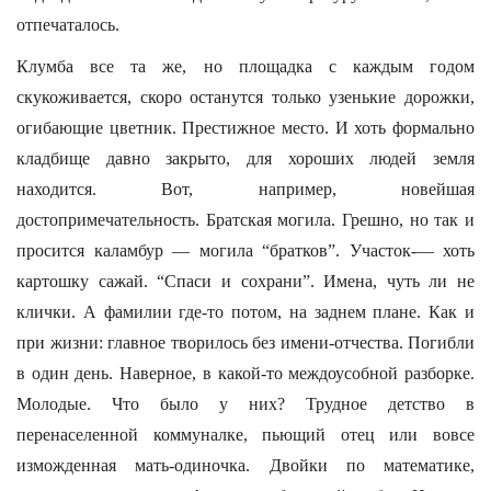
отпечаталось.
Клумба все та же, но площадка с каждым годом
скукоживается, скоро останутся только узенькие дорожки,
огибающие цветник. Престижное место. И хоть формально
кладбище давно закрыто, для хороших людей земля
находится. Вот, например, новейшая
достопримечательность. Братская могила. Грешно, но так и
просится каламбур — могила “братков”. Участок-— хоть
картошку сажай. “Спаси и сохрани”. Имена, чуть ли не
клички. А фамилии где-то потом, на заднем плане. Как и
при жизни: главное творилось без имени-отчества. Погибли
в один день. Наверное, в какой-то междоусобной разборке.
Молодые. Что было у них? Трудное детство в
перенаселенной коммуналке, пьющий отец или вовсе
изможденная мать-одиночка. Двойки по математике,