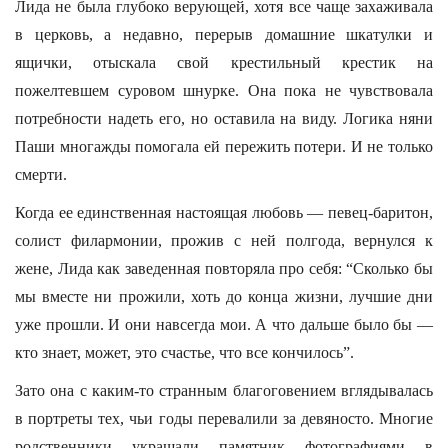
Лида не была глубоко верующей, хотя все чаще захаживала
в церковь, а недавно, перерыв домашние шкатулки и
ящички, отыскала свой крестильный крестик на
пожелтевшем суровом шнурке. Она пока не чувствовала
потребности надеть его, но оставила на виду. Логика няни
Паши многажды помогала ей пережить потери. И не только
смерти.
Когда ее единственная настоящая любовь — певец-баритон,
солист филармонии, прожив с ней полгода, вернулся к
жене, Лида как заведенная повторяла про себя: “Сколько бы
мы вместе ни прожили, хоть до конца жизни, лучшие дни
уже прошли. И они навсегда мои. А что дальше было бы —
кто знает, может, это счастье, что все кончилось”.
Зато она с каким-то странным благоговением вглядывалась
в портреты тех, чьи годы перевалили за девяносто. Многие
родственники украшали памятник фотографиями в