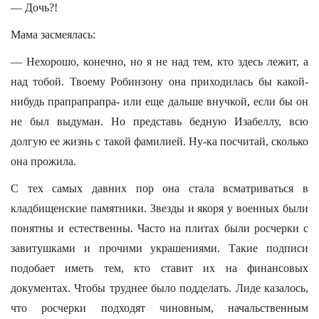
— Дочь?!
Мама засмеялась:
— Нехорошо, конечно, но я не над тем, кто здесь лежит, а
над тобой. Твоему Робинзону она приходилась бы какой-
нибудь прапрапрапра- или еще дальше внучкой, если бы он
не был выдуман. Но представь бедную Изабеллу, всю
долгую ее жизнь с такой фамилией. Ну-ка посчитай, сколько
она прожила.
С тех самых давних пор она стала всматриваться в
кладбищенские памятники. Звезды и якоря у военных были
понятны и естественны. Часто на плитах были росчерки с
завитушками и прочими украшениями. Такие подписи
подобает иметь тем, кто ставит их на финансовых
документах. Чтобы труднее было подделать. Лиде казалось,
что росчерки подходят чиновным, начальственным