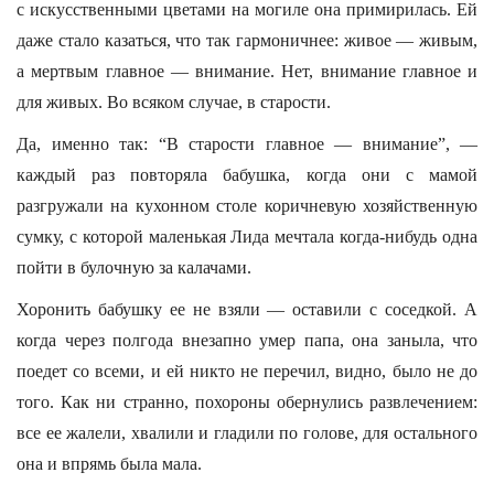
с искусственными цветами на могиле она примирилась. Ей
даже стало казаться, что так гармоничнее: живое — живым,
а мертвым главное — внимание. Нет, внимание главное и
для живых. Во всяком случае, в старости.
Да, именно так: “В старости главное — внимание”, —
каждый раз повторяла бабушка, когда они с мамой
разгружали на кухонном столе коричневую хозяйственную
сумку, с которой маленькая Лида мечтала когда-нибудь одна
пойти в булочную за калачами.
Хоронить бабушку ее не взяли — оставили с соседкой. А
когда через полгода внезапно умер папа, она заныла, что
поедет со всеми, и ей никто не перечил, видно, было не до
того. Как ни странно, похороны обернулись развлечением:
все ее жалели, хвалили и гладили по голове, для остального
она и впрямь была мала.