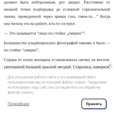
должно быть нейтральным, рот закрыт. Расстояние от
нижней точки подбородка до условной горизонтальной
линии, проведенной через зрачки глаз, такое-то…” Когда
она читала это на работе, кто-то сострил:
— Это называется “лицо по стойке „смирно””.
Большинство кладбищенских фотографий такими и было —
по стойке “смирно”.
Справа от аллеи женщина устанавливала свечку на могиле,
увенчанной большой красной звездой. Старались, наверное,
чтобы похожа была на рубиновую кремлевскую. Вдова еще
Для улучшения работы сайта и его взаимодействия с
не старая, но в уже немодном плащике, шляпка нелепая с
пользователями мы используем файлы cookies. Продолжая
использовать наш сайт, Вы соглашаетесь на обработку
фетровым цветком, рядом сумка стоит клеенчатая.
файлов cookies.
Генеральша, одно слово: нищета наступила, а ухватки
остались… “Может быть,
Подробнее
Принять
ее покойный муж был знаменитым полководцем, —