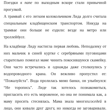
Поездки
к папе
по выходным вскоре стали привычной
прогулкой.
А трамвай с его легким колокольчиком Лида долго считала
специальным кладбищенским транспортом. Никуда на
трамвае они больше не ездили: везде на метро или
троллейбусе.
На кладбище Лиду настигла первая любовь. Неподалеку от
них мальчик в синей куртке с серебряными пуговицами
старательно помогал маме чинить покосившуюся скамейку.
Они часто встречались и однажды даже столкнулись у
водопроводного крана. Он вежливо пропустил ее:
“Пожалуйста”. Вода пролилась мимо банки, он улыбнулся:
“Не торопись”. Лиде так хотелось познакомиться,
пригласить его есть мороженое, но она не понимала как, а
маму просить стеснялась. Мама знала многих
соседей
в
лицо, они кивали друг другу, но никогда не заговаривали.