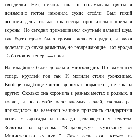
гвоздички. Нет, никогда она не обламывала цветы и
неизменно потом находила сухие стебли. Был тихий
осенний день, только, как всегда, пронзительно кричали
вороны. Но сегодня примешивался смутный дальний шум,
как будто где-то было громко включено радио, и звуки
долетали до слуха размытые, но раздражающие. Вот уроды!
То болтовня, теперь — поют.
На кладбище было довольно многолюдно. По выходным
теперь круглый год так. И могилы стали ухоженные.
Вообще кладбище чистое, дорожки подметены, не как на
других. Сколько она хоронила в разных местах и родных, и
коллег, и по службе малознакомых людей, сколько раз
приходилось на казенной машине привозить стандартный
венок с однажды и навсегда утвержденным текстом.
Золотом на красном: “Выдающемуся музыканту от
Министерства культуры”. Даже если ехал кто-то из