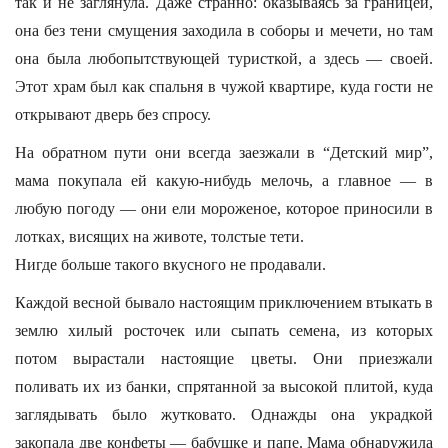
так и не заглянула. Даже странно: оказываясь за границей,
она без тени смущения заходила в соборы и мечети, но там
она была любопытствующей туристкой, а здесь — своей.
Этот храм был как спальня в чужой квартире, куда гости не
открывают дверь без спросу.
На обратном пути они всегда заезжали в “Детский мир”,
мама покупала ей какую-нибудь мелочь, а главное — в
любую погоду — они ели мороженое, которое приносили в
лотках, висящих на животе, толстые тети.
Нигде больше такого вкусного не продавали.
Каждой весной бывало настоящим приключением втыкать в
землю хилый росточек или сыпать семена, из которых
потом вырастали настоящие цветы. Они приезжали
поливать их из банки, спрятанной за высокой плитой, куда
заглядывать было жутковато. Однажды она украдкой
закопала две конфеты — бабушке и папе. Мама обнаружила