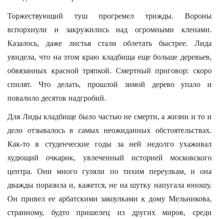
Торжествующий туш прогремел трижды. Вороны
вспорхнули и закружились над огромными кленами.
Казалось, даже листья стали облетать быстрее. Лида
увидела, что на этом краю кладбища еще больше деревьев,
обвязанных красной тряпкой. Смертный приговор: скоро
спилят. Что делать, прошлой зимой дерево упало и
повалило десяток надгробий.
Для Лиды кладбище было частью не смерти, а жизни и то и
дело отзывалось в самых неожиданных обстоятельствах.
Как-то в студенческие годы за ней недолго ухаживал
худющий очкарик, увлеченный историей московского
центра. Они много гуляли по тихим переулкам, и она
дважды поразила и, кажется, не на шутку напугала юношу.
Он привел ее арбатскими закоулками к дому Мельникова,
странному, будто пришелец из других миров, среди