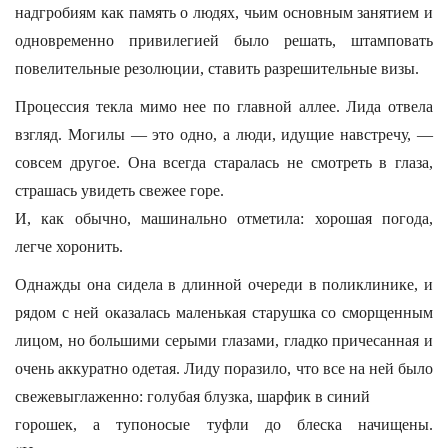
надгробиям как память о людях, чьим основным занятием и
одновременно привилегией было решать, штамповать
повелительные резолюции, ставить разрешительные визы.
Процессия текла мимо нее по главной аллее. Лида отвела
взгляд. Могилы — это одно, а люди, идущие навстречу, —
совсем другое. Она всегда старалась не смотреть в глаза,
страшась увидеть свежее горе.
И, как обычно, машинально отметила: хорошая погода,
легче хоронить.
Однажды она сидела в длинной очереди в поликлинике, и
рядом с ней оказалась маленькая старушка со сморщенным
лицом, но большими серыми глазами, гладко причесанная и
очень аккуратно одетая. Лиду поразило, что все на ней было
свежевыглаженно: голубая блузка, шарфик в синий
горошек, а тупоносые туфли до блеска начищены.