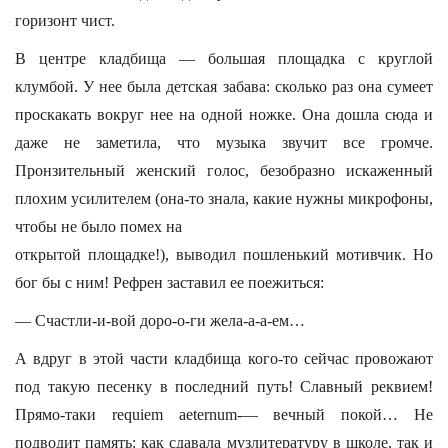
горизонт чист.
В центре кладбища — большая площадка с круглой
клумбой. У нее была детская забава: сколько раз она сумеет
проскакать вокруг нее на одной ножке. Она дошла сюда и
даже не заметила, что музыка звучит все громче.
Пронзительный женский голос, безобразно искаженный
плохим усилителем (она-то знала, какие нужны микрофоны,
чтобы не было помех на
открытой площадке!), выводил пошленький мотивчик. Но
бог бы с ним! Рефрен заставил ее поежиться:
— Счастли-и-вой доро-о-ги жела-а-а-ем…
А вдруг в этой части кладбища кого-то сейчас провожают
под такую песенку в последний путь! Славный реквием!
Прямо-таки requiem aeternum-— вечный покой… Не
подводит память: как сдавала музлитературу в школе, так и