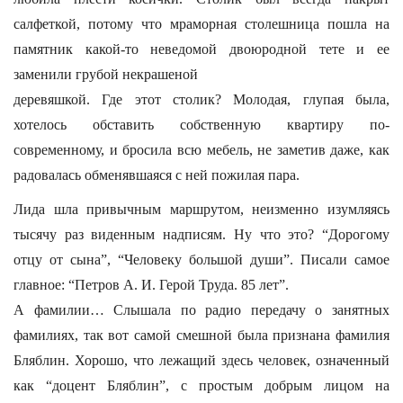
салфеткой, потому что мраморная столешница пошла на
памятник какой-то неведомой двоюродной тете и ее
заменили грубой некрашеной
деревяшкой. Где этот столик? Молодая, глупая была,
хотелось обставить собственную квартиру по-
современному, и бросила всю мебель, не заметив даже, как
радовалась обменявшаяся с ней пожилая пара.
Лида шла привычным маршрутом, неизменно изумляясь
тысячу раз виденным надписям. Ну что это? “Дорогому
отцу от сына”, “Человеку большой души”. Писали самое
главное: “Петров А. И. Герой Труда. 85 лет”.
А фамилии… Слышала по радио передачу о занятных
фамилиях, так вот самой смешной была признана фамилия
Бляблин. Хорошо, что лежащий здесь человек, означенный
как “доцент Бляблин”, с простым добрым лицом на