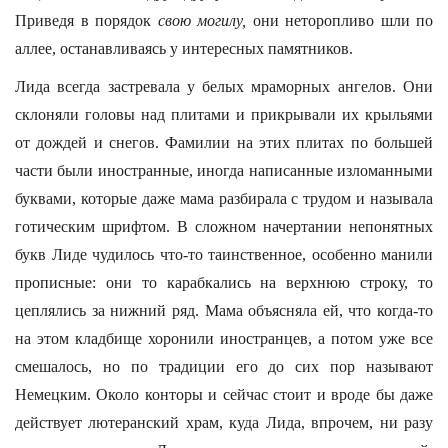
Приведя в порядок
свою могилу,
они неторопливо шли по
аллее, останавливаясь у интересных памятников.
Лида всегда застревала у белых мраморных ангелов. Они
склоняли головы над плитами и прикрывали их крыльями
от дождей и снегов. Фамилии на этих плитах по большей
части были иностранные, иногда написанные изломанными
буквами, которые даже мама разбирала с трудом и называла
готическим шрифтом. В сложном начертании непонятных
букв Лиде чудилось что-то таинственное, особенно манили
прописные: они то карабкались на верхнюю строку, то
цеплялись за нижний ряд. Мама объясняла ей, что когда-то
на этом кладбище хоронили иностранцев, а потом уже все
смешалось, но по традиции его до сих пор называют
Немецким. Около конторы и сейчас стоит и вроде бы даже
действует лютеранский храм, куда Лида, впрочем, ни разу