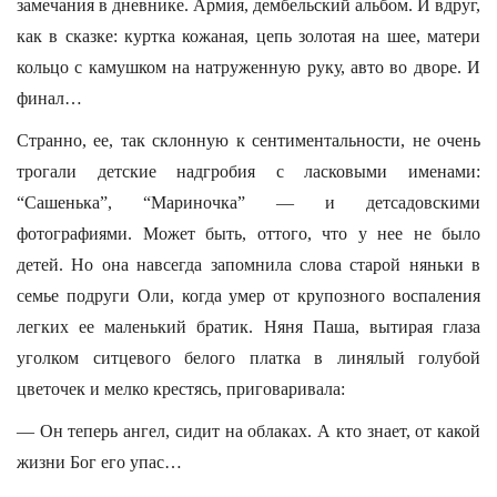
замечания в дневнике. Армия, дембельский альбом. И вдруг,
как в сказке: куртка кожаная, цепь золотая на шее, матери
кольцо с камушком на натруженную руку, авто во дворе. И
финал…
Странно, ее, так склонную к сентиментальности, не очень
трогали детские надгробия с ласковыми именами:
“Сашенька”, “Мариночка” — и детсадовскими
фотографиями. Может быть, оттого, что у нее не было
детей. Но она навсегда запомнила слова старой няньки в
семье подруги Оли, когда умер от крупозного воспаления
легких ее маленький братик. Няня Паша, вытирая глаза
уголком ситцевого белого платка в линялый голубой
цветочек и мелко крестясь, приговаривала:
— Он теперь ангел, сидит на облаках. А кто знает, от какой
жизни Бог его упас…