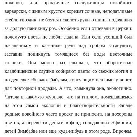
похорон, или практичные сослуживицы покойного
варварски, с живым хрустом корежат сочные, неподатливые
стебли гвоздик, не боятся исколоть руки о шипы подвявших
за долгую панихиду роз. Особенно если отпевали в церкви:
почему-то цветы не любят ладана. Или если усопший был
начальником и казенные речи над гробом затянулись,
заставив поникнуть томящиеся без воды цветочные
головки. Она много раз слышала, что оборотистые
кладбищенские служки собирают цветы со свежих могил и
по дешевке сбывают бабулям, торгующим венками у ворот,
для повторной продажи. А что, хмыкнула она, экологично.
Читала в каком-то журнале, что на гнилом, помешавшемся
на этой самой экологии и благотворительности Западе
родные покойного часто просят не приносить на похороны
цветов, а перевести деньги в фонд голодающих Эфиопии,
детей Зимбабве или еще куда-нибудь в этом роде. Впрочем,