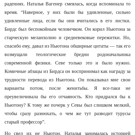
радениях. Наталья Вагенер смеялась, когда вспоминала то
время. “Наверное, у них были бы удивленные, сильно
удивленные лица, если бы они вчитались в его листки.
Бирдс был беспокойным человечком. Он корил Ньютона за
старческую меланхолию и средневековые пережитки. Но,
спасибо ему, давал из Ньютона обширные цитаты — так его
возмущали теологические бредни родоначальника
современной физики. Севе только это и было нужно.
Комичные абзацы из Бирдса он воспринимал как награду за
трудности перевода из Ньютона. Он показывал мне свои
варианты потом, после женитьбы. Я все-таки не
преувеличивала бы его отчаяность. Кто придрался бы к
Ньютону? К тому же почерк у Севы был слишком мелкий,
чтобы сразу разнюхать, о чем же тут разводит турусы
старый профессор”.
Но свел их не Ньютон. Наталья занималась историей