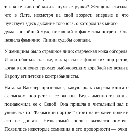
так кокетливо обнажила пухлые ручки? Женщина сказала,
что в Ялте, несмотря на свой возраст, впервые и что
чувствует здесь дыхание того юга, о котором так много
думал покойный муж, писавший о фаюмском потрете. Она
назвала фамилию. Линии судьбы совпали.
У женщины было страшное лицо: старческая кожа обгорела.
И она облезала так же, как краски с фаюмских портретов,
когда в вонючих трюмах рыболовецких кораблей их везли в
Европу египетские контрабандисты.
Наталья Вагенер призналась, какую роль сыграла книга о
фаюмском портрете в ее жизни. Ведь именно та книга
познакомила ее с Севой. Она пришла в читальный зал и
увидела, что “Фаюмский портрет” стоит на верхней полке и
его не достать. Незнакомый юноша вызвался помочь.
Появились некоторые сомнения в его проворности — очки,