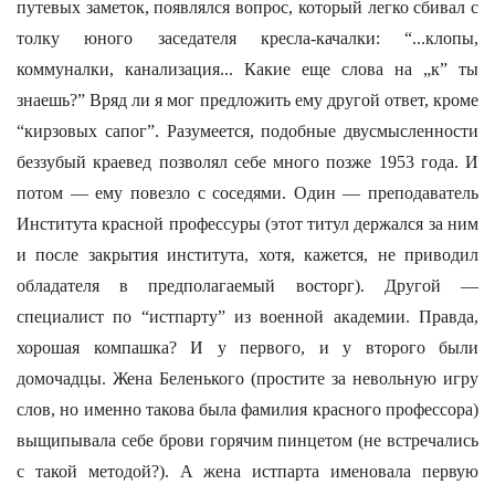
путевых заметок, появлялся вопрос, который легко сбивал с
толку юного заседателя кресла-качалки: “...клопы,
коммуналки, канализация... Какие еще слова на „к” ты
знаешь?” Вряд ли я мог предложить ему другой ответ, кроме
“кирзовых сапог”. Разумеется, подобные двусмысленности
беззубый краевед позволял себе много позже 1953 года. И
потом — ему повезло с соседями. Один — преподаватель
Института красной профессуры (этот титул держался за ним
и после закрытия института, хотя, кажется, не приводил
обладателя в предполагаемый восторг). Другой —
специалист по “истпарту” из военной академии. Правда,
хорошая компашка? И у первого, и у второго были
домочадцы. Жена Беленького (простите за невольную игру
слов, но именно такова была фамилия красного профессора)
выщипывала себе брови горячим пинцетом (не встречались
с такой методой?). А жена истпарта именовала первую