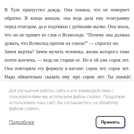
В Туле припустил дождь. Она поняла, что не повернет
обратно. В конце концов, она ведь дала ему телеграмму
перед отъездом, да и подтяжки с рубахами жалко. Она знала,
что он не примет ее слов о Всеволоде. “Почему она должна
думать, что Всеволод против их союза?” — спросит он.
Зачем жертва? Зачем мучить человека, жизнь которого тоже
почти кончена, — ведь он старше ее. Но и ей уже сорок лет.
Она повторяла эту формулу в вагоне: сорок лет, сорок лет.
Надо обязательно сказать ему про сорок лет. Ты понял:
сорок лет.
Для улучшения работы сайта и его взаимодействия с
пользователями мы используем файлы cookies. Продолжая
А если бы он приехал раньше? Но где бы они встретились,
использовать наш сайт, Вы соглашаетесь на обработку
если
файлов cookies.
даже на Белую дачу ее не брали? Она шила в то время
Подробнее
подушки: вспомнила с благодарностью мать, которая не
Принять
вырастила из нее принцессу на горошине. Дело не в