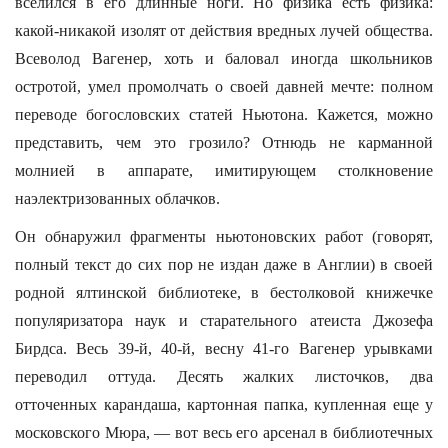
вселился в его длинные ноги. Но физика есть физика:
какой-никакой изолят от действия вредных лучей общества.
Всеволод Вагенер, хоть и баловал иногда школьников
остротой, умел промолчать о своей давней мечте: полном
переводе богословских статей Ньютона. Кажется, можно
представить, чем это грозило? Отнюдь не карманной
молнией в аппарате, имитирующем столкновение
наэлектризованных облачков.
Он обнаружил фрагменты ньютоновских работ (говорят,
полный текст до сих пор не издан даже в Англии) в своей
родной ялтинской библиотеке, в бестолковой книжечке
популяризатора наук и старательного атеиста Джозефа
Бирдса. Весь 39-й, 40-й, весну 41-го Вагенер урывками
переводил оттуда. Десять жалких листочков, два
отточенных карандаша, картонная папка, купленная еще у
московского Мюра, — вот весь его арсенал в библиотечных