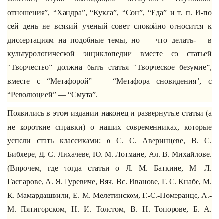
отношения”, “Хандра”, “Кукла”, “Сон”, “Еда” и т. п. И-по
сей день не всякий ученый совет спокойно относится к
диссертациям на подобные темы, но — что делать-— в
культурологической энциклопедии вместе со статьей
“Творчество” должна быть статья “Творческое безумие”,
вместе с “Метафорой” — “Метафора сновидения”, с
“Революцией” — “Смута”.
Появились в этом издании наконец и развернутые статьи (а
не короткие справки) о наших современниках, которые
успели стать классиками: о С. С. Аверинцеве, В. С.
Библере, Д. С. Лихачеве, Ю. М. Лотмане, Ал. В. Михайлове.
(Впрочем, где тогда статьи о Л. М. Баткине, М. Л.
Гаспарове, А. Я. Гуревиче, Вяч. Вс. Иванове, Г. С. Кнабе, М.
К. Мамардашвили, Е. М. Мелетинском, Г.-С.-Померанце, А.-
М. Пятигорском, Н. И. Толстом, В. Н. Топорове, Б. А.