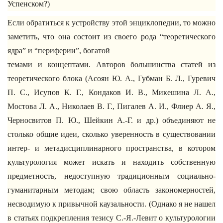
Успенском?)
Если обратиться к устройству этой энциклопедии, то можно
заметить, что она состоит из своего рода “теоретического
ядра” и “периферии”, богатой
темами и концептами. Авторов большинства статей из
теоретического блока (Асоян Ю. А., Губман Б. Л., Гуревич
П. С., Исупов К. Г., Кондаков И. В., Микешина Л. А.,
Мостова Л. А., Николаев В. Г., Пигалев А. И., Флиер А. Я.,
Черносвитов П. Ю., Шейкин А.-Г. и др.) объединяют не
столько общие идеи, сколько уверенность в существовании
интер- и метадисциплинарного пространства, в котором
культурология может искать и находить собственную
предметность, недоступную традиционным социально-
гуманитарным методам; свою область закономерностей,
несводимую к привычной каузальности. (Однако я не нашел
в статьях подкрепления тезису С.-Я.-Левит о культурологии