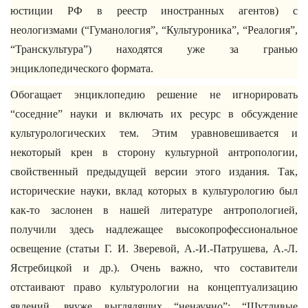
юстиции РФ в реестр иностранных агентов) с
неологизмами (“Гуманология”, “Культуроника”, “Реалогия”,
“Транскультура”) находятся уже за гранью
энциклопедического формата.
Обогащает энциклопедию решение не игнорировать
“соседние” науки и включать их ресурс в обсуждение
культурологических тем. Этим уравновешивается и
некоторый крен в сторону культурной антропологии,
свойственный предыдущей версии этого издания. Так,
исторические науки, вклад которых в культурологию был
как-то заслонен в нашей литературе антропологией,
получили здесь надлежащее высокопрофессиональное
освещение (статьи Г. И. Зверевой, А.-И.-Патрушева, А.-Л.
Ястребицкой и др.). Очень важно, что составители
отстаивают право культурологии на концептуализацию
явлений, вчуже выглядящих “ненаучно”: “Шутливые