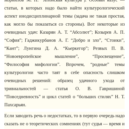
статьи, в которых надо было найти культурологический
аспект инодисциплинарной темы (задача не такая простая,
как могло бы показаться со стороны). Вот некоторые из
очевидных удач: Казарян А. Т. “Абсолют”; Козырев А. П.
“София”; Гаджикурбанов А. Г. “Добро и зло”, “Стоики”,
“Кант”; Лунгина Д. А. “Кьеркегор”; Резвых П. В.
“Новоевропейское мышление”, “Просвещение”,
“Философия мифологии”. Впрочем, “родные” темы
культурологии часто таят в себе опасность слишком
очевидных решений: образец удачного ухода от
тривиальностей — статья О. В. Гавришиной
“Повседневность” и цикл статей о “больших стилях” Н. Т.
Пахсарьян.
Если заводить речь о недостатках, то в первую очередь надо
сказать не о теоретических сомнениях (тут судья — время и