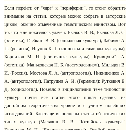
Если перейти от “ядра” к “периферии”, то стоит обратить
внимание на статьи, которые можно собрать в авторские
циклы, обычно отмеченные тематическим единством. Вот
то, что мне показалось удачей: Бычков В. В., Бычкова Л. С.
(эстетика), Глебкин В. В. (социальная культура), Забияко А.
П. (религия), Исупов К. Г. (концепты и символы культуры),
Корнилов М. Н. (восточные культуры), Кривцун-О. А.
(эстетика), Маньковская Н. Б. (постмодернизм), Мильдон В.
И. (Россия), Мостова Л. А. (антропология), Никишенков А.
А. (антропология), Патрушев А. И. (Германия); Руткевич Е.
Д. (социология). Повезло в энциклопедии теме типологии
культур: почти все статьи этого цикла сделаны на
достойном теоретическом уровне и с учетом новейших
исследований. Блестяще выполнены статьи об этнических
типах культур (Малявин В. В. “Китайская культура”,
Корнилов М. Н. “Японская культура”). Особый казус —