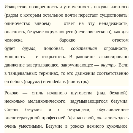
Изящество, изощренность и утонченность, и культ частного
(рядом с которым остальное почти перестает существовать:
одиночество вдвоем) — ответ на эту ненадежность,
опасность, безумие окружающего (нечеловеческого), как для
человека барокко ответом
будет
другая,
подобная,
собственная
огромность,
мощность — и открытость. В раковине зафиксировано
движение завертывающее, закручивающее —
внутрь
. Если
в танцевальных терминах, то это движения соответственно
en dehors (наружу) и en dedans (вовнутрь).
Рококо — стиль изящного шутовства (над бездной),
несколько меланхолического, задумывающегося безумия.
Сцены безумия и с безумцами, обусловленные
внелитературной профессией Афанасьевой, оказались здесь
очень уместными. Безумие в рококо немного кукольное,