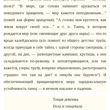
(юле)? “В мире, где голова начинает кружиться от
невидимого вращения, — мир кажется неподвижным…”
(покой как
форма вращения
); “А голова моя крутится, как
земля вокруг своей оси…” и т. п. Танец, в котором
рождается мир (или сменяющие друг друга
миры
) — что-то
вроде калейдоскопа (кто помнит из общего детства: труба,
всегда прячущая в себе тайну, с одной стороны смотришь, с
другой, на дне, — разноцветные камешки; крутишь, а они
складываются по-разному, в неповторяющиеся, или так
кажется, узоры; трубу, вопреки обыкновению, распотрошить
страшно: что там на дне? и
откуда они берутся?
). И
обеспечивающий вращающемуся миру парадоксальную
устойчивость танец — в вечном наклоне и падении.
Тощая девушка
Пела и танцевала