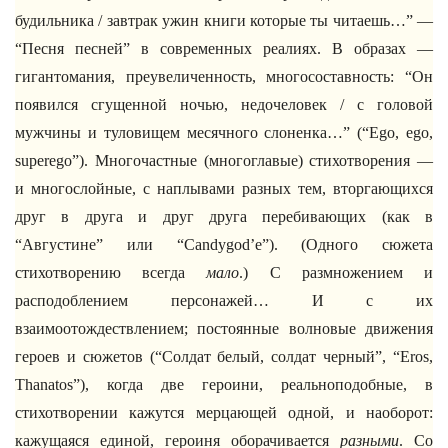
будильника / завтрак ужин книги которые ты читаешь…” —
“Песня песней” в современных реалиях. В образах —
гигантомания, преувеличенность, многосоставность: “Он
появился сгущенной ночью, недочеловек / с головой
мужчины и туловищем месячного слоненка…” (“Ego, ego,
superego”). Многочастные (многоглавые) стихотворения —
и многослойные, с наплывами разных тем, вторгающихся
друг в друга и друг друга перебивающих (как в
“Августине” или “Candygod’е”). (Одного сюжета
стихотворению всегда
мало
.) С размножением и
расподоблением персонажей… И с их
взаимоотождествлением; постоянные волновые движения
героев и сюжетов (“Солдат белый, солдат черный”, “Eros,
Thanatos”), когда две героини, реальноподобные, в
стихотворении кажутся мерцающей одной, и наоборот:
кажущаяся единой, героиня оборачивается
разными
. Со