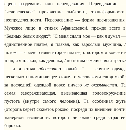
сцена раздевания или переодевания. Переодевание —
“человеческое” проявление зыбкости, трансформности,
неопределенности. Переодевание — форма пре-вращения.
Мужское лицо в стихах Афанасьевой, прежде всего в
“Бедных белых людях”: “С меня сняли мое — как я думал —
единственное платье, я плакал, как взрослый мужчина, /
потом — с меня сняли второе платье, о котором я вовсе не
знал, и я плакал, как девочка, / но потом с меня сняли третье
— и я стоял
абсолютно
голый…” — снятие одежд,
несколько напоминающее сюжет с человеком-невидимкой:
за последней одеждой вовсе ничего
не оказывается
. Та
самая завораживающая, вызывающая головокружение
пустота (внутри самого человека). Та особенная жуть
(оторопь берет) сюжетов рококо, посреди их внешней почти
манерной изящности, которой не было среди страстей
барокко.