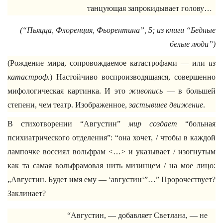
танцующая запрокидывает голову…
(“Пьяцца, Флоренция, Фьорентина”, 5; из книги “Бедные
белые люди”)
(Рождение мира, сопровождаемое катастрофами — или
из
катастроф.
) Настойчиво воспроизводящаяся, совершенно
мифологическая картинка. И это
живопись
— в большей
степени, чем театр. Изображенное,
застывшее движение
.
В стихотворении “Августин”
мир создает
“больная
психиатрического отделения”: “она хочет, / чтобы в каждой
лампочке воссиял вольфрам <…> и указывает / изогнутым
как та самая вольфрамовая нить мизинцем / на мое лицо:
„Августин. Будет имя ему — ‘августин‘”…” Пророчествует?
Заклинает?
“Августин, — добавляет Светлана, — не