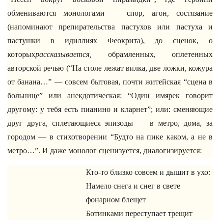
обмениваются монологами — спор, агон, состязание
(напоминают препирательства пастухов или пастуха и
пастушки в идиллиях Феокрита), до сценок, о
которых
рассказывается,
обрамленных, оплетенных
авторской речью (“На столе лежат вилка, две ложки, кожура
от банана…” — совсем бытовая, почти житейская “сцена в
больнице” или анекдотическая: “Один имярек говорит
другому: у тебя есть пианино и кларнет”; или: сменяющие
друг друга, сплетающиеся эпизоды — в метро, дома, за
городом — в стихотворении “Будто на пике каком, а не в
метро…”. И даже монолог сценизуется, диалогизируется:
Кто-то близко совсем и дышит в ухо:
Намело снега и снег в свете
фонарном блещет
Ботинками переступает трещит