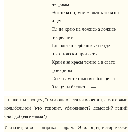
негромко
Это тебя он, мой мальчик тебя он
ищет
Ты на краю не ложись а ложись
посредине
Где одеяло верблюжье не где
практически пропасть
Край а за краем темно а в свете
фонарном
Снег наметённый все блещет и
блещет и блещет… —
в нашептывающем, “пугающем” стихотворении, с мотивами
колыбельной (кто говорит, убаюкивает? домовой? гений
сна? добрая ведьма?).
И значит, эпос — лирика — драма. Эволюция, исторически