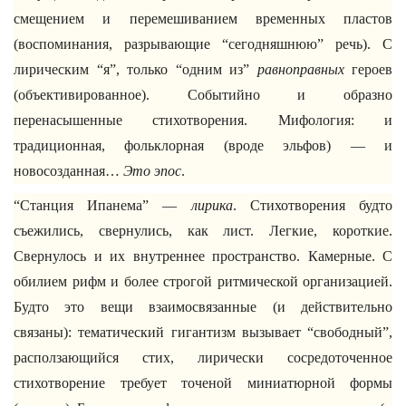
смещением и перемешиванием временных пластов
(воспоминания, разрывающие “сегодняшнюю” речь). С
лирическим “я”, только “одним из”
равноправных
героев
(объективированное). Событийно и образно
перенасышенные стихотворения. Мифология: и
традиционная, фольклорная (вроде эльфов) — и
новосозданная…
Это эпос
.
“Станция Ипанема” —
лирика
. Стихотворения будто
съежились, свернулись, как лист. Легкие, короткие.
Свернулось и их внутреннее пространство. Камерные. С
обилием рифм и более строгой ритмической организацией.
Будто это вещи взаимосвязанные (и действительно
связаны): тематический гигантизм вызывает “свободный”,
расползающийся стих, лирически сосредоточенное
стихотворение требует точеной миниатюрной формы