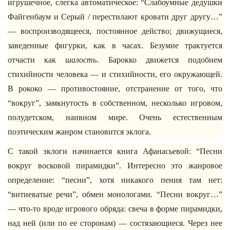
игрушечное, слегка автоматическое: “Слабоумные дедушки
Файгенбаум и Серый / перестилают кровати друг другу…”
— воспроизводящееся, постоянное действо; движущиеся,
заведенные фигурки, как в часах. Безумие трактуется
отчасти как
шалость
. Барокко движется подобием
стихийности человека — и стихийности, его окружающей.
В рококо — противостояние, отстранение от того, что
“вокруг”, замкнутость в собственном, несколько игровом,
полудетском, наивном мире. Очень естественным
поэтическим жанром становится эклога.
С такой эклоги начинается книга Афанасьевой: “Песни
вокруг восковой пирамидки”. Интересно это жанровое
определение: “песни”, хотя никакого пения там нет:
“витиеватые речи”, обмен монологами. “Песни вокруг…”
— что-то вроде игрового обряда: свеча в форме пирамидки,
над ней (или по ее сторонам) — состязающиеся. Через нее