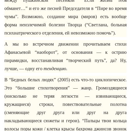
между пушкинской “песенкой” “Если жизнь тебя
обманет…” и его же песней Председателя в “Пире во время
чумы”. Возможно, создание мира (миров) есть вообще
форма неизлечимой болезни Творца (“Светлана, больная
психиатрического отделения, ей невозможно помочь”).
А мы во встречном движении прочитываем стихи
Афанасьевой “наоборот”, от основания — к острию
пирамидки, восстанавливая “творческий путь”, да? Ну,
лучше, — одну его
тенденцию
.
В “Бедных белых людях” (2005) есть что-то циклопическое.
Это “большие стихотворения” — жанр. Громоздящиеся
(нисколько не теряя легкости — извивающиеся,
кружащиеся) строки, повествовательные полотна
(сменяющие друг друга или друг на друга
накладывающиеся сюжеты и герои). “Пальцы твои кольца
волосы поры кожи / клетка крысы бахрома джинсов звонок