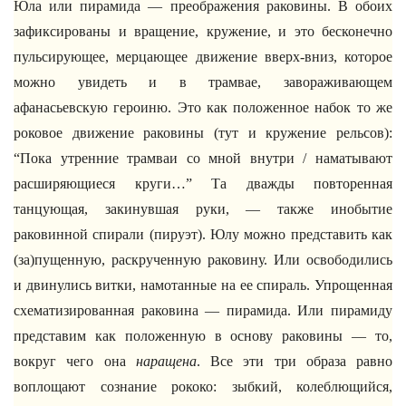
Юла или пирамида — преображения раковины. В обоих
зафиксированы и вращение, кружение, и это бесконечно
пульсирующее, мерцающее движение вверх-вниз, которое
можно увидеть и в трамвае, завораживающем
афанасьевскую героиню. Это как положенное набок то же
роковое движение раковины (тут и кружение рельсов):
“Пока утренние трамваи со мной внутри / наматывают
расширяющиеся круги…” Та дважды повторенная
танцующая, закинувшая руки, — также инобытие
раковинной спирали (пируэт). Юлу можно представить как
(за)пущенную, раскрученную раковину. Или освободились
и двинулись витки, намотанные на ее спираль. Упрощенная
схематизированная раковина — пирамида. Или пирамиду
представим как положенную в основу раковины — то,
вокруг чего она
наращена
. Все эти три образа равно
воплощают сознание рококо: зыбкий, колеблющийся,