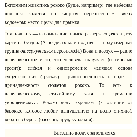
Вспомним живопись рококо (Буше, например), где небесная
полынья кажется по капризу перенесенным вверх
водоемом: место (цель) для прыжка.
Эта полынья — напоминание, намек, разверзающаяся в углу
картины бездна. (А по диагонали под ней — полузамершая
группа
отвернувшихся
персонажей.) Вода и воздух — равно
нечеловеческое и то, что человека окружает (и гибелью
грозит): зыбкая и одновременно манящая основа
существования (тряская). Прикосновенность к воде —
принадлежность сюжетов рококо. То есть к
нечеловеческому, стихийному, хотя и временно
укрощенному… Рококо воду укрощает (в отличие от
барокко, которое любит выпущенную на волю стихию),
вводит в берега (бассейн, пруд, купальня):
Внезапно воздух заполняется