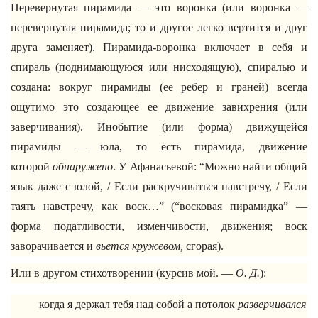
Перевернутая пирамида — это воронка (или воронка —
перевернутая пирамида; то и другое легко вертится и друг
друга заменяет). Пирамида-воронка включает в себя и
спираль (поднимающуюся или нисходящую), спиралью и
создана: вокруг пирамиды (ее ребер и граней) всегда
ощутимо это создающее ее движение завихрения (или
заверчивания). Инобытие (или форма) движущейся
пирамиды — юла, то есть пирамида, движение
которой
обнаружено
. У Афанасьевой: “Можно найти общий
язык даже с юлой, / Если раскручиваться навстречу, / Если
таять навстречу, как воск…” (“восковая пирамидка” —
форма податливости, изменчивости, движения; воск
заворачивается и
вьется кружевом,
сгорая).
Или в другом стихотворении (курсив мой. —
О. Д.
):
когда я держал тебя над собой а потолок
разверчивался