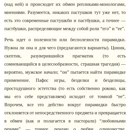
(над ней) и происходит их обмен репликами-монологами,
мнениями. Разумеется, никаких пастушков тут уже нет, то
есть это современные пастушкби и пастбушки, а точнее —
пастбушки, распределяющие между собой роли “его” и “ее”.
Речь идет о полезности или бесполезности пирамидки.
Нужна ли она и для чего (предлагаются варианты). Циник,
скептик, разуверившийся прагматик (то есть
сомневающийся в целесообразности, страшная трагедия) —
вероятно, мужское начало; “он” пытается найти пирамидке
применение. Пафос игры, безделки и безделицы,
простодушного эстетства (то есть собственно рококо, как
мы его себе представляем) исходит от томной “ее”.
Впрочем, все это действо вокруг пирамидки быстро
отклоняется от непосредственного предмета и превращается
в обмен (как и полагается в пасторали) “любовными
речами” — точнее,
речами о
любви, одиночестве,