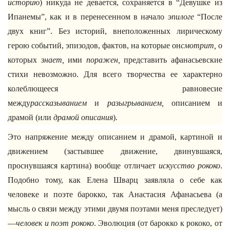
историю
) никуда не девается, сохраняется в “Девушке из
Ипанемы”, как и в перенесенном в начало
эпилоге
“После
двух книг”. Без историй, внеположенных лирическому
герою событий, эпизодов, фактов, на которые он
смотрит,
о
которых
знает,
ими
поражен,
представить афанасьевские
стихи невозможно. Для всего творчества ее характерно
колеблющееся равновесие
между
рассказыванием
и
разыгрыванием,
описанием и
драмой (или
драмой описания
).
Это напряжение между описанием и драмой, картиной и
движением (застывшее движение, двинувшаяся,
проснувшаяся картина) вообще отличает
искусство
рококо
.
Подобно тому, как Елена Шварц заявляла о себе как
человеке и поэте барокко, так Анастасия Афанасьева (а
мысль о связи между этими двумя поэтами меня преследует)
—
человек и поэт рококо
. Эволюция (от барокко к рококо, от