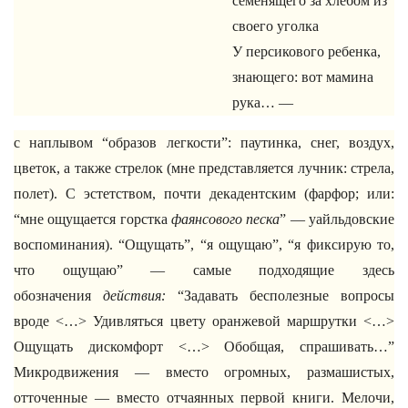
семенящего за хлебом из
своего уголка
У персикового ребенка,
знающего: вот мамина
рука… —
с наплывом “образов легкости”: паутинка, снег, воздух,
цветок, а также стрелок (мне представляется лучник: стрела,
полет). С эстетством, почти декадентским (фарфор; или:
“мне ощущается горстка
фаянсового песка
” — уайльдовские
воспоминания). “Ощущать”, “я ощущаю”, “я фиксирую то,
что ощущаю” — самые подходящие здесь
обозначения
действия:
“Задавать бесполезные вопросы
вроде <…> Удивляться цвету оранжевой маршрутки <…>
Ощущать дискомфорт <…> Обобщая, спрашивать…”
Микродвижения — вместо огромных, размашистых,
отточенные — вместо отчаянных первой книги. Мелочи,