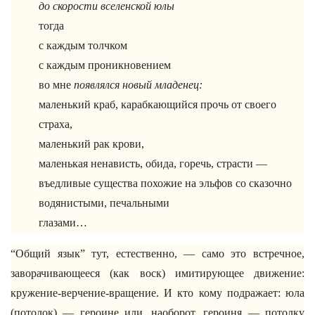
до скорости вселенской юлы
тогда
с каждым толчком
с каждым проникновением
во мне
появлялся новый младенец:
маленький краб, карабкающийся прочь от своего
страха,
маленький рак крови,
маленькая ненависть, обида, горечь, страсти —
въедливые существа похожие на эльфов со сказочно
водянистыми, печальными
глазами…
“Общий язык” тут, естественно, — само это встречное,
заворачивающееся (как воск) имитирующее движение:
кружение-верчение-вращение. И кто кому подражает: юла
(потолок) — героине или, наоборот, героиня — потолку