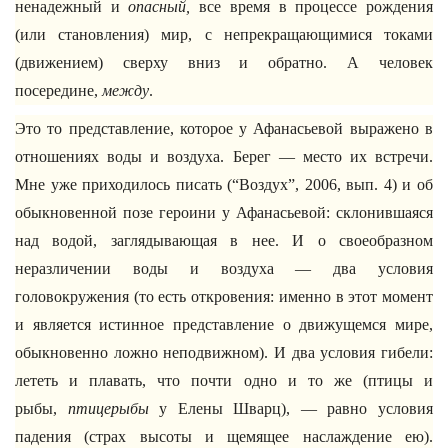
ненадежный и
опасный,
все время в процессе рождения
(или становления) мир, с непрекращающимися токами
(движением) сверху вниз и обратно. А человек
посередине,
между
.
Это то представление, которое у Афанасьевой выражено в
отношениях воды и воздуха. Берег — место их встречи.
Мне уже приходилось писать (“Воздух”, 2006, вып. 4) и об
обыкновенной позе героини у Афанасьевой: склонившаяся
над водой, заглядывающая в нее. И о своеобразном
неразличении воды и воздуха — два условия
головокружения (то есть откровения: именно в этот момент
и является истинное представление о движущемся мире,
обыкновенно ложно неподвижном). И два условия гибели:
лететь и плавать, что почти одно и то же (птицы и
рыбы,
птицерыбы
у Елены Шварц), — равно условия
падения (страх высоты и щемящее наслаждение ею).