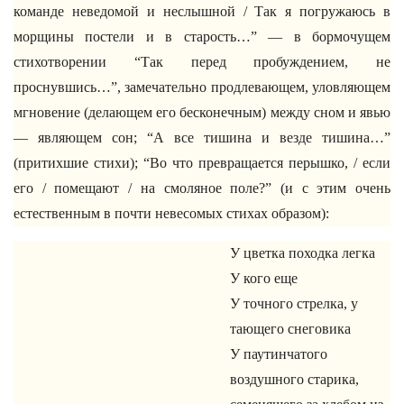
команде неведомой и неслышной / Так я погружаюсь в
морщины постели и в старость…” — в бормочущем
стихотворении “Так перед пробуждением, не
проснувшись…”, замечательно продлевающем, уловляющем
мгновение (делающем его бесконечным) между сном и явью
— являющем сон; “А все тишина и везде тишина…”
(притихшие стихи); “Во что превращается перышко, / если
его / помещают / на смоляное поле?” (и с этим очень
естественным в почти невесомых стихах образом):
У цветка походка легка
У кого еще
У точного стрелка, у
тающего снеговика
У паутинчатого
воздушного старика,