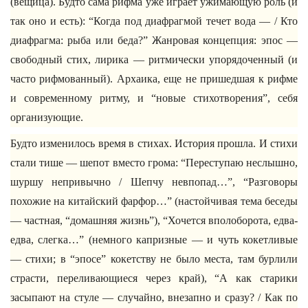
(вещица). Будто сама рифма уже играет ужимающую роль (и
так оно и есть): “Когда под диафрагмой течет вода — / Кто
диафрагма: рыба или беда?” Жанровая концепция: эпос —
свободный стих, лирика — ритмически упорядоченный (и
часто рифмованный). Архаика, еще не пришедшая к рифме
и современному ритму, и “новые стихотворения”, себя
организующие.
Будто изменилось время в стихах. История прошла. И стихи
стали тише — шепот вместо грома: “Переступаю неслышно,
шуршу непривычно / Шепчу невпопад…”, “Разговоры
похожие на китайский фарфор…” (настойчивая тема беседы
— частная, “домашняя жизнь”), “Хочется вполоборота, едва-
едва, слегка…” (немного капризные — и чуть кокетливые
— стихи; в “эпосе” кокетству не было места, там бурлили
страсти, переливающиеся через край), “А как старики
засыпают на стуле — случайно, внезапно и сразу? / Как по