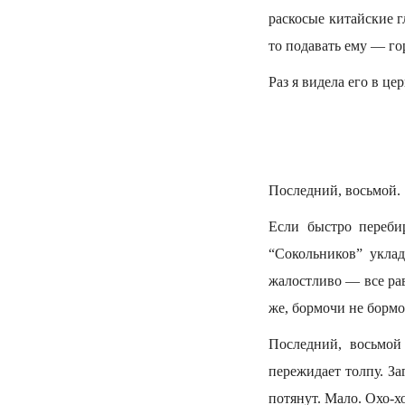
раскосые китайские г
то подавать ему — го
Раз я видела его в це
Последний, восьмой.
Если быстро перебир
“Сокольников” укла
жалостливо — все рав
же, бормочи не бормо
Последний, восьмой
пережидает толпу. За
потянут. Мало. Охо-х