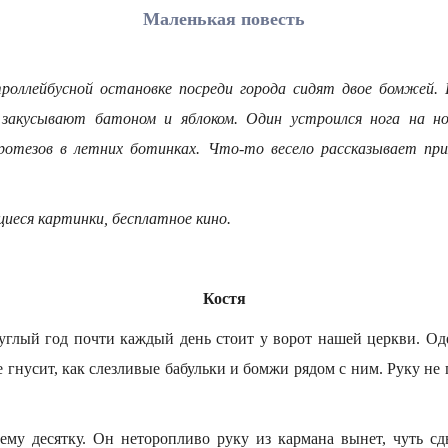
Маленькая повесть
роллейбусной остановке посреди города сидят двое бомжей. 
, закусывают батоном и яблоком. Один устроился нога на но
отезов в летних ботинках. Что-то весело рассказывает пр
иеся картинки, бесплатное кино.
Костя
углый год почти каждый день стоит у ворот нашей церкви. Оде
е гнусит, как слезливые бабульки и бомжи рядом с ним. Руку не
му десятку. Он неторопливо руку из кармана вынет, чуть с