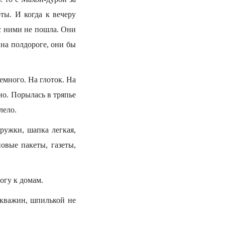
ты. И когда к вечеру
 с ними не пошла. Они
 на полдороге, они бы
емного. На глоток. На
ено. Порылась в тряпье
лело.
ружки, шапка легкая,
овые пакеты, газеты,
огу к домам.
скважин, шпилькой не