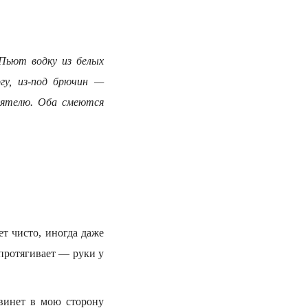
Пьют водку из белых
гу, из-под брючин —
иятелю. Оба смеются
т чисто, иногда даже
 протягивает — руки у
двинет в мою сторону