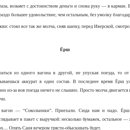
лаза, возьмет с достоинством деньги и снова руку — в карман.
раздо большее удовольствие, чем остальным, без умолку благод
ркви: стоял все так же молча, сняв шапку, перед Иверской, смотр
Ёрш
аться из одного вагона в другой, не упуская поезда, то о
дываешься аккурат в один состав. В последнее время Ёрш у
но из-за воя поезда ничего не слышно. Просто молча двигается 
чи.
 вагон — “Сокольники”. Приехали. Сюда нам и надо. Ёрш 
глядывает в пакет с выручкой: несколько бумажек, остальное —
ох… Опять Саня вечером трясти-обыскивать будет.