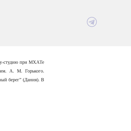
лу-студию при МХАТе
м. А. М. Горького.
вый берег” (Дания). В