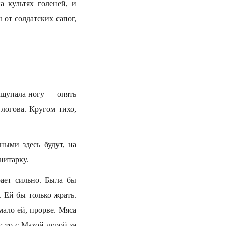
а культях голеней, и
 от солдатских сапог,
Пощупала ногу — опять
 логова. Кругом тихо,
ными здесь будут, на
нитарку.
рает сильно. Была бы
. Ей бы только жрать.
мало ей, прорве. Мяса
: то с Махой-дурой за