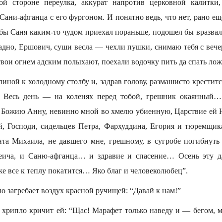
гой стороне переулка, аккурат напротив церковной калитки,
е Сани-афганца с его фургоном. И понятно ведь, что нет, рано ещ
обы Саня каким-то чудом приехал пораньше, подошел бы вразва
адно, Ершович, суши весла — чехли пушки, снимаю тебя с вече
твои огнем адским полыхают, поехали водочку пить да спать ло
иной к холодному столбу и, задрав голову, размашисто крестит
 Весь день — на коленях перед тобой, грешник окаянный…
 Божию Анну, невинно мной во хмелю убиенную, Царствие ей Не
, Господи, сидельцев Петра, Фархуддина, Егория и тюремщик
та Михаила, не давшего мне, грешному, в сугробе погибнуть
еича, и Саню-афганца… и здравие и спасение… Осень эту да
же все к теплу покатится… Яко благ и человеколюбец”.
о загребает воздух красной ручищей: “Давай к нам!”
 хрипло кричит ей: “Щас! Марафет только наведу и — бегом, м