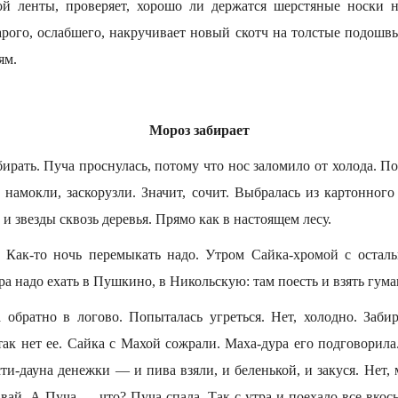
й ленты, проверяет, хорошо ли держатся шерстяные носки н
арого, ослабшего, накручивает новый скотч на толстые подошвы
ям.
Мороз забирает
бирать. Пуча проснулась, потому что нос заломило от холода. 
 намокли, заскорузли. Значит, сочит. Выбралась из картонного
, и звезды сквозь деревья. Прямо как в настоящем лесу.
. Как-то ночь перемыкать надо. Утром Сайка-хромой с осталь
ра надо ехать в Пушкино, в Никольскую: там поесть и взять гума
ла обратно в логово. Попыталась угреться. Нет, холодно. Заби
так нет ее. Сайка с Махой сожрали. Маха-дура его подговорила
ти-дауна денежки — и пива взяли, и беленькой, и закуся. Нет, 
вай. А Пуча — что? Пуча спала. Так с утра и поехало все вкось