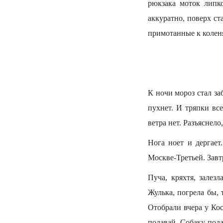
рюкзака моток липко
аккуратно, поверх ст
примотанные к колен
К ночи мороз стал за
пухнет. И тряпки все
ветра нет. Разъяснело
Нога ноет и дергает
Москве-Третьей. Завт
Пуча, кряхтя, залез
Жулька, погрела бы, 
Отобрали вчера у Кос
подавай. Собаку пода