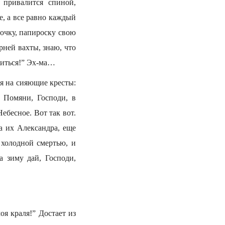
 привалится спиной,
е, а все равно каждый
лочку, папироску свою
рней вахты, знаю, что
житься!” Эх-ма…
ся на сияющие кресты:
 Помяни, Господи, в
бесное. Вот так вот.
а их Александра, еще
 холодной смертью, и
 зиму дай, Господи,
оя краля!” Достает из