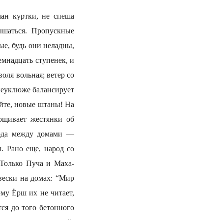
ман куртки, не спеша
ышаться. Пропускные
е, будь они неладны,
емнадцать ступенек, и
оля вольная; ветер со
 неуклюже балансирует
йте, новые штаны! На
ющивает жестянки об
охода между домами —
. Рано еще, народ со
 Только Пуча и Маха-
вески на домах: “Мир
му Ёрш их не читает,
тся до того бетонного