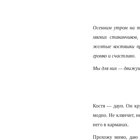
Осенним утром на т
мягких стаканчиков
желтые костяшки пр
громко и счастливо.
Мы для них — движущ
Костя — даун. Он кр
модно. Не клянчит, н
него в карманах.
Прохожу мимо, даю е