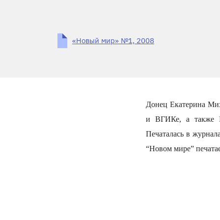
«Новый мир» №1, 2008
Донец Екатерина Ми
и ВГИКе, а также 
Печаталась в журнала
“Новом мире” печатае