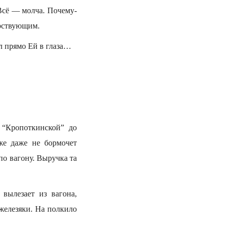
 Всё — молча. Почему-
арствующим.
ел прямо Ей в глаза…
т “Кропоткинской” до
же даже не бормочет
по вагону. Выручка та
вылезает из вагона,
 железяки. На полкило