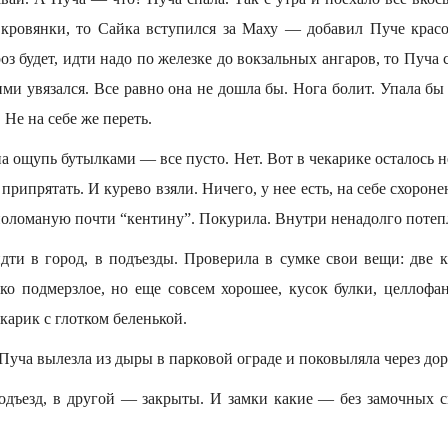
кровянки, то Сайка вступился за Маху — добавил Пуче красо
роз будет, идти надо по железке до вокзальных ангаров, то Пуча
ми увязался. Все равно она не дошла бы. Нога болит. Упала бы
 Не на себе же переть.
а ощупь бутылками — все пусто. Нет. Вот в чекарике осталось н
припрятать. И курево взяли. Ничего, у нее есть, на себе схорон
 поломаную почти “кентину”. Покурила. Внутри ненадолго потеп
идти в город, в подъезды. Проверила в сумке свои вещи: две к
око подмерзлое, но еще совсем хорошее, кусок булки, целлофан
екарик с глотком беленькой.
 Пуча вылезла из дыры в парковой ограде и поковыляла через дор
одъезд, в другой — закрыты. И замки какие — без замочных 