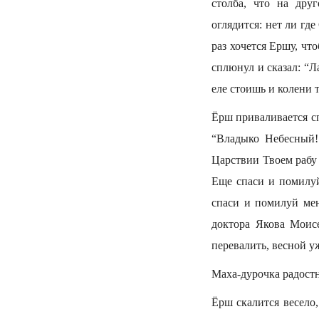
столба, что на дру
оглядится: нет ли гд
раз хочется Ершу, чт
сплюнул и сказал: “Л
еле стоишь и колени 
Ёрш приваливается сп
“Владыко Небесный!
Царствии Твоем рабу
Еще спаси и помилуй
спаси и помилуй мен
доктора Якова Моис
перевалить, весной у
Маха-дурочка радостн
Ёрш скалится весело,