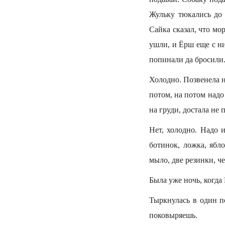
Жульку тюкались до 
Сайка сказал, что мо
ушли, и Ёрш еще с ни
попинали да бросили.
Холодно. Позвенела н
потом, на потом надо 
на груди, достала не
Нет, холодно. Надо 
ботинок, ложка, ябл
мыло, две резинки, ч
Была уже ночь, когда
Тыркнулась в один п
поковыряешь.