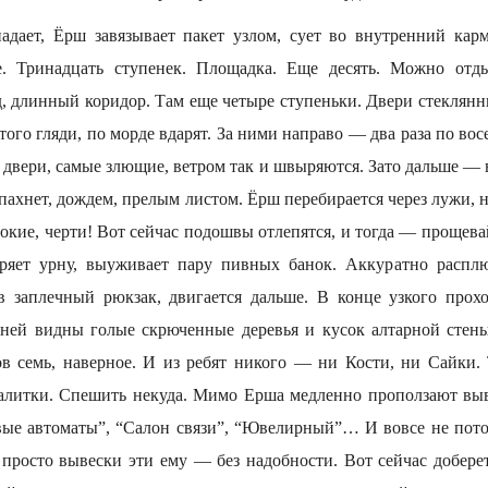
адает, Ёрш завязывает пакет узлом, сует во внутренний кар
е. Тринадцать ступенек. Площадка. Еще десять. Можно отд
, длинный коридор. Там еще четыре ступеньки. Двери стеклянны
 того гляди, по морде вдарят. За ними направо — два раза по вос
двери, самые злющие, ветром так и швыряются. Зато дальше — в
пахнет, дождем, прелым листом. Ёрш перебирается через лужи,
окие, черти! Вот сейчас подошвы отлепятся, и тогда — прощева
еряет урну, выуживает пару пивных банок. Аккуратно распл
 в заплечный рюкзак, двигается дальше. В конце узкого пр
а ней видны голые скрюченные деревья и кусок алтарной стены
ов семь, наверное. И из ребят никого — ни Кости, ни Сайки.
калитки. Спешить некуда. Мимо Ерша медленно проползают вы
вые автоматы”, “Салон связи”, “Ювелирный”… И вовсе не пото
а просто вывески эти ему — без надобности. Вот сейчас добере