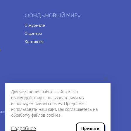
ФОНД «НОВЫЙ МИР»
О журнале
О центре
Контакты
н
Для улучшения работы сайта и его
взаимодействия с пользователями мы
используем файлы cookies. Продолжая
использовать наш сайт, Вы соглашаетесь на
связи,
Дизайн — Рустам Габбасов.
обработку файлов cookies.
Шрифты — Zhivago Display и IBM Plex Sans.
Разработка сайта — ООО «Инфодизайн»
,
2020.
Подробнее
Принять