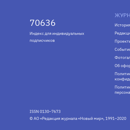
ЖУРН
70636
Истори
Редакц
Индекс для индивидуальных
подписчиков
Проект
Событи
Фотога
Об офор
Полити
конфид
Политик
персона
ISSN 0130–7673
© АО «Редакция журнала «Новый мир», 1991–2020