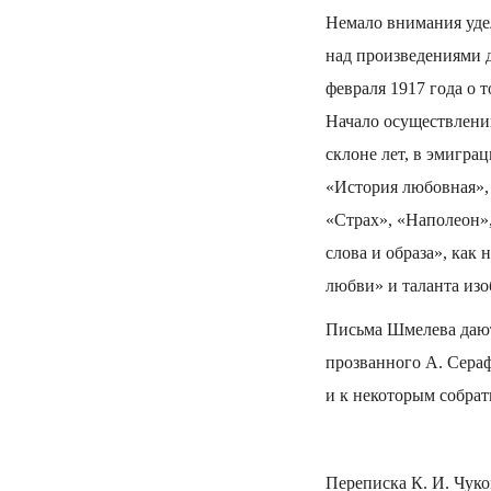
Немало внимания удел
над произведениями д
февраля 1917 года о 
Начало осуществлению
склоне лет, в эмигра
«История любовная»,
«Страх», «Наполеон»,
слова и образа», как
любви» и таланта изо
Письма Шмелева дают 
прозванного А. Сера
и к некоторым собрать
Переписка К. И. Чуко