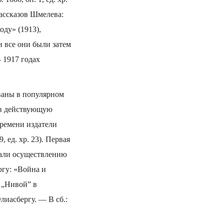
ассказов Шмелева:
оду» (1913),
и все они были затем
 1917 годах
ваны в популярном
 в действующую
времени издатели
 ед. хр. 23). Первая
шали осуществлению
ргу: «Война и
 „Нивой” в
иас­бергу. — В сб.: