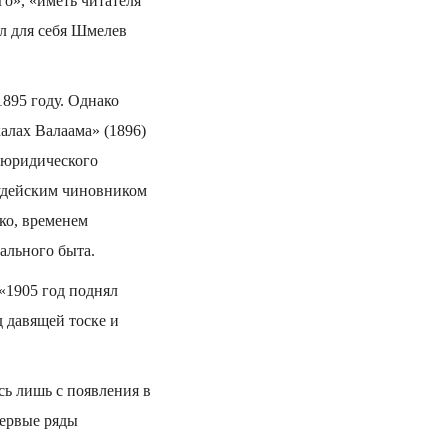
о», «иметь читателя
л для себя Шмелев
895 году. Однако
алах Валаама» (1896)
 юридического
судейским чиновником
ко, временем
ального быта.
«1905 год поднял
 давящей тоске и
сь лишь с появления в
первые ряды