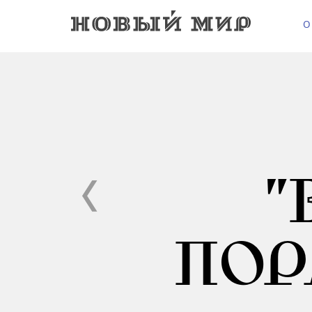
О
"
ПОР