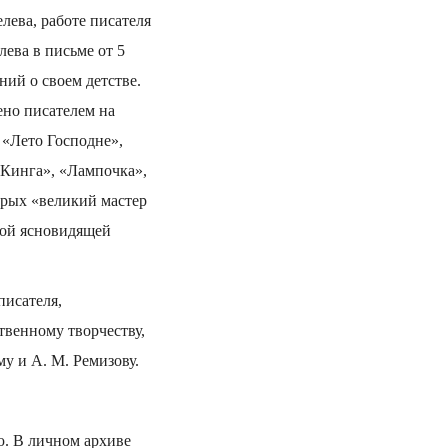
лева, работе писателя
ева в письме от 5
ний о своем детстве.
ено писателем на
 «Лето Господне»,
 Кинга», «Лампочка»,
торых «великий мастер
лой ясновидящей
писателя,
венному творчеству,
му и А. М. Ремизову.
ю. В личном архиве