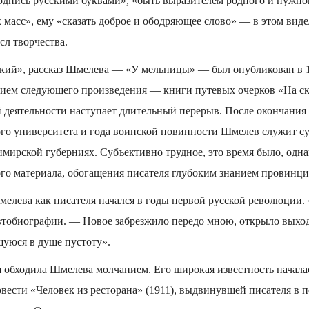
одпись русскими буквами», «быть выразителем родного и нужног
масс», ему «сказать доброе и ободряющее слово» — в этом виде
сл творчества.
кий», рассказ Шмелева — «У мельницы» — был опубликован в 1
нием следующего произведения — книги путевых очерков «На ск
й деятельности наступает длительный перерыв. После окончания
ого университета и года воинской повинности Шмелев служит 
мир­ской губерниях. Субъективно трудное, это время было, одна
го материала, обогащения писателя глубоким знанием провинци
лева как писателя начался в годы первой русской революции. 
автобиографии. — Новое забрезжило передо мною, открыло выход
шуюся в душе пустоту».
 обходила Шмелева молчанием. Его широкая известность начала
вести «Человек из ресторана» (1911), выдвинувшей писателя в 