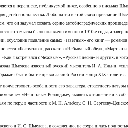
яется в переписке, публикуемой ниже, особенно в письмах Шме
ля детей и юношества. Любопытно в этой связи признание Шмел
том, что он задумал создать серию автобиографических произведе
 этого замысла было положено именно в 1910-е годы, а заверш
ции, обусловив появление самых «заветных» его книг — романов
 повести «Богомолье», рассказов «Небывалый обед», «Мартын и
 «Как я встречался с Чеховым», «Русская песня» и других, в ко
 назвал Шмелева известный русский мыслитель И. А. Ильин, «си
бражает быт и бытие православной России конца XIX столетия.
почувствовать особенности его характера, страстность натуры 
фимовичем «Неистовым Роландом», выявить отношение и к собст
ям по перу, в частности к М. Н. Альбову, С. Н. Сергееву-Ценско
вского и И. С. Шмелева, к сожалению, не сохранилась полность