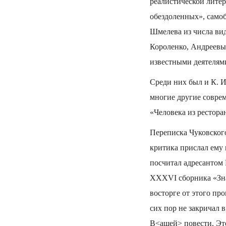
реалистической литер
обездоленных», само
Шмелева из числа вид
Короленко, Андреев
известными деятелями
Среди них был и К. И
многие другие соврем
«Человека из рестора
Переписка Чуковского
критика прислал ему
посчитал адресантом
XXXVI сборника «Знан
восторге от этого пр
сих пор не закричал 
В<ашей> повести. Это