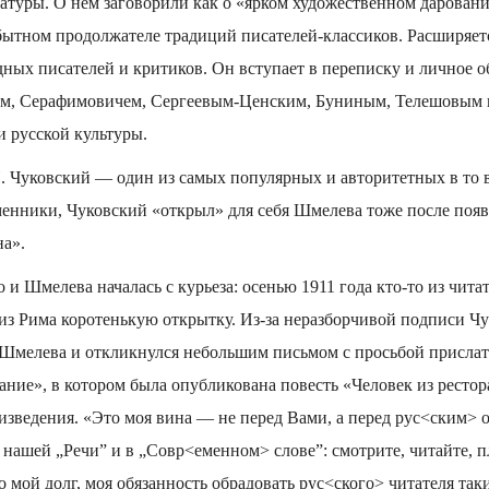
атуры. О нем заговорили как о «ярком художественном дарован
бытном продолжателе традиций писателей-классиков. Расширяет
ных писателей и критиков. Он вступает в переписку и личное о
ым, Серафимовичем, Сергеевым-Ценским, Буниным, Телешовым 
 русской культуры.
. Чуковский — один из самых популярных и авторитетных в то 
енники, Чуковский «открыл» для себя Шмелева тоже после появ
на».
 и Шмелева началась с курьеза: осенью 1911 года кто-то из чита
 из Рима коротенькую открытку. Из-за неразборчивой подписи 
 Шмелева и откликнулся небольшим письмом с просьбой прислат
ие», в котором была опубликована повесть «Человек из рестор
оизведения. «Это моя вина — не перед Вами, а перед рус<ским> о
в нашей „Речи” и в „Совр<еменном> слове”: смотрите, читайте, п
 мой долг, моя обязанность обрадовать рус<ского> читателя та