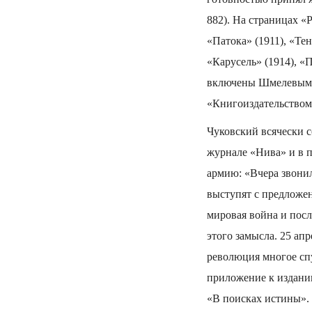
882). На страницах 
«Патока» (1911), «Те
«Карусель» (1914), «
включены Шмелевым в
«Книгоиздательством
Чуковский всячески 
журнале «Нива» и в 
армию: «Вчера звонил
выступят с предложени
мировая война и пос
этого замысла. 25 ап
революция многое спу
приложение к изданию
«В поисках истины». М