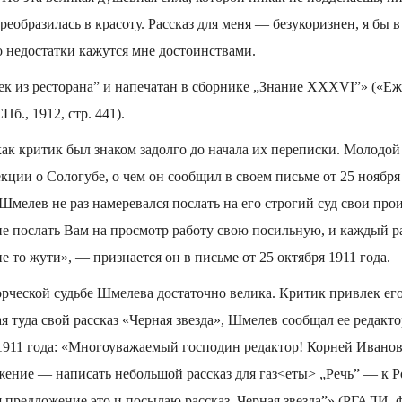
реобразилась в красоту. Рассказ для меня — безукоризнен, я бы 
о недостатки кажутся мне достоинствами.
ек из ресторана” и напечатан в сборнике „Знание XXXVI”» («Е
Пб., 1912, стр. 441).
к критик был знаком задолго до начала их переписки. Молодой 
екции о Сологубе, о чем он сообщил в своем письме от 25 ноября
 Шмелев не раз намеревался послать на его строгий суд свои про
е послать Вам на просмотр работу свою посильную, и каждый р
не то жути», — признается он в письме от 25 октября 1911 года.
орческой судьбе Шмелева достаточно велика. Критик привлек его
ая туда свой рассказ «Черная звезда», Шмелев сообщал ее редакт
 1911 года: «Многоуважаемый господин редактор! Корней Ивано
жение — написать небольшой рассказ для газ<еты> „Речь” — к Р
предложение это и посылаю рассказ „Черная звезда”» (РГАЛИ, ф. 1