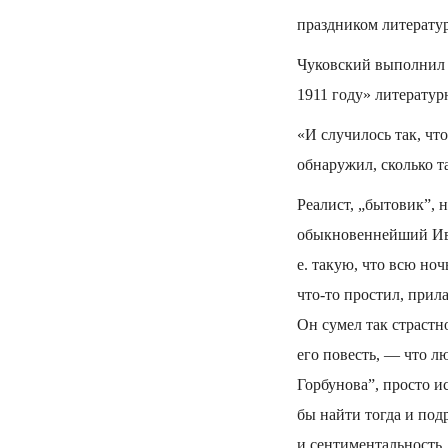
праздником литератур
Чуковский выполнил с
1911 году» литерату
«И случилось так, чт
обнаружил, сколько т
Реалист, „бытовик”, 
обыкновеннейший Ива
е. такую, что всю ноч
что-то простил, прил
Он сумел так страстн
его повесть, — что л
Горбунова”, просто и
бы найти тогда и под
и сентиментальность.