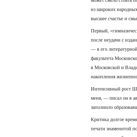
может смело стоять п
из широких народных 
высшее счастье и смы
Первый, «гимназичес
после неудачи с изда
— в его литературно
факультета Московск
в Московской и Влади
накопления жизненно
Интенсивный рост Шме
меня, — писал он в 
заполнило образовав
Критика долгое время
печати знаменитой по