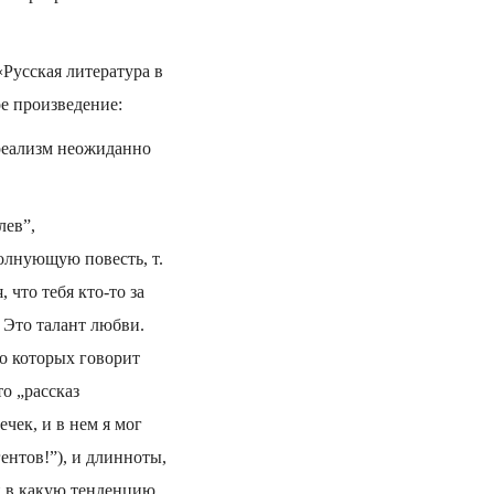
«Русская литература в
е произведение:
 реализм неожиданно
лев”,
олнующую повесть, т.
 что тебя кто-то за
! Это талант любви.
о которых говорит
о „рассказ
чек, и в нем я мог
ентов!”), и длинноты,
ни в какую тенденцию