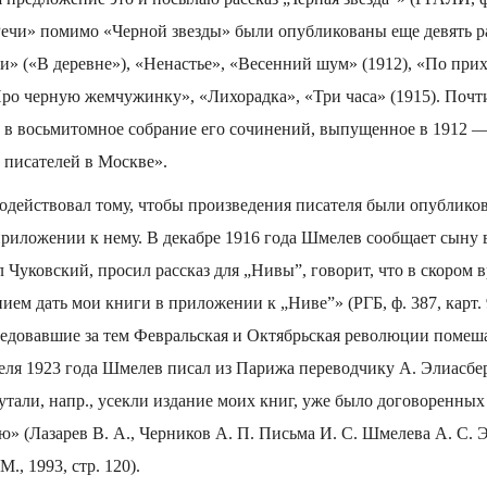
«Речи» помимо «Черной звезды» были опубликованы еще девять р
ни» («В деревне»), «Ненастье», «Весенний шум» (1912), «По прих
Про черную жемчужинку», «Лихорадка», «Три часа» (1915). Почт
 восьмитомное собрание его сочинений, выпущенное в 1912 —
 писателей в Москве».
содействовал тому, чтобы произведения писателя были опублико
приложении к нему. В декабре 1916 года Шмелев сообщает сыну
 Чуковский, просил рассказ для „Нивы”, говорит, что в скором 
ем дать мои книги в приложении к „Ниве”» (РГБ, ф. 387, карт. 9,
ледовавшие за тем Февральская и Октябрьская революции поме
реля 1923 года Шмелев писал из Парижа переводчику А. Элиасбе
тали, напр., усекли издание моих книг, уже было договоренных
» (Лазарев В. А., Черников А. П. Письма И. С. Шмелева А. С. Эл
., 1993, стр. 120).