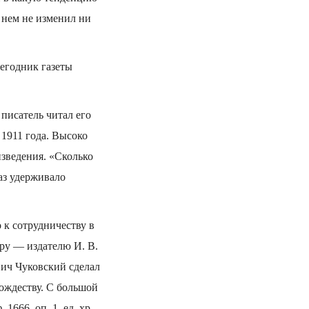
в нем не изменил ни
жегодник газеты
писатель читал его
 1911 года. Высоко
изведения. «Сколько
аз удерживало
 к сотрудничеству в
ору — издателю И. В.
вич Чуковский сделал
ождеству. С большой
666, оп. 1, ед. х­р.