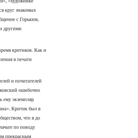
ии», «художнике
ся круг знакомых
бщение с Горьким,
и другими
время критиков. Как и
ления в печати
телей и почитателей
Чуковский ошибочно
ь ему экземпляр
ана». Критик был в
бществом, что я до
лачьте по поводу
ким прекрасным