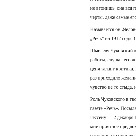
не вгонищь, она вся п
черты, даже самые ег
Называется он „Челов
„Речь” на 1912 год». С
Шмелеву Чуковский ка
работы, слушал его л
ценя талант критика,
раз приходило желани
чувство не то стыда, 
Роль Чуковского в тв
газете «Речь». Посыл
Гессену — 2 декабря
мне приятное предло
готовностью принял я 