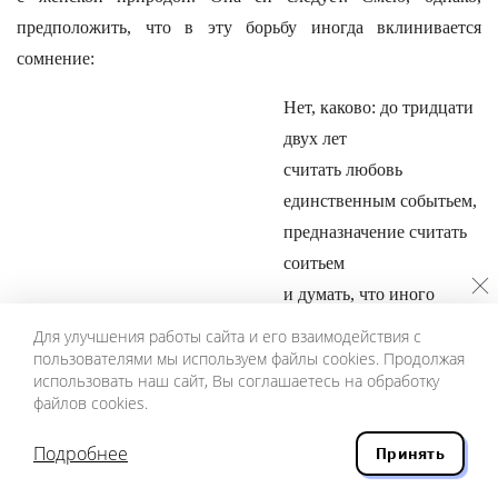
предположить, что в эту борьбу иногда вклинивается
сомнение:
Нет, каково: до тридцати
двух лет
считать любовь
единственным событьем,
предназначение считать
соитьем
и думать, что иного
смысла нет?!
Для улучшения работы сайта и его взаимодействия с
пользователями мы используем файлы cookies. Продолжая
И тем не менее: закон есть закон. “Закон всемирен. Свято
использовать наш сайт, Вы соглашаетесь на обработку
файлов cookies.
ложе”.
Подробнее
Принять
Нет занятия более унылого, чем езда в поезде. Одно из