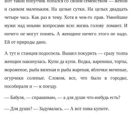
Вот такой попутчик попался со своим семейством — женой
и сынком маленьким. На целые сутки. На целых двадцать
четыре часа. Как раз в тему. Хотя в чем-то прав. Умнейшие
мужи над иными вопросами всю жизнь голову ломают. И
ничего не могут понять. А женщине ничего этого не надо.
Ей от природы дано.
А тут и станция подоспела. Вышел покурить — сразу толпа
женщин накинулась. Купи да купи. Водка, вареники, торты,
мороженое, рыба вяленая и рыба жареная, яблочки моченые,
огурчики соленые. Словом, все, что было в городке,
пособирали и — к поезду.
— Бабуля, — спрашиваю, — а для души что-нибудь есть?
— Для души? — Задумалась. — А вот пива купите.