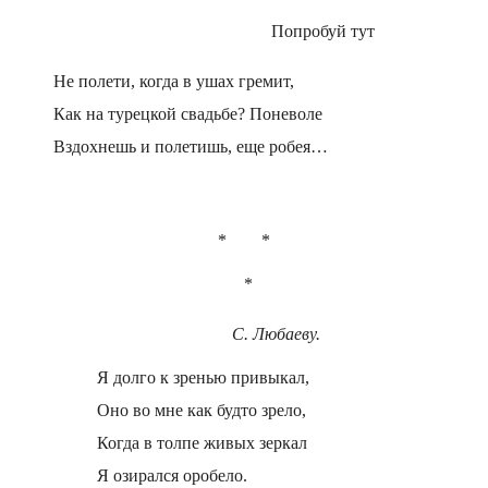
Попробуй тут
Не полети, когда в ушах гремит,
Как на турецкой свадьбе? Поневоле
Вздохнешь и полетишь, еще робея…
* *
*
С. Любаеву.
Я долго к зренью привыкал,
Оно во мне как будто зрело,
Когда в толпе живых зеркал
Я озирался оробело.