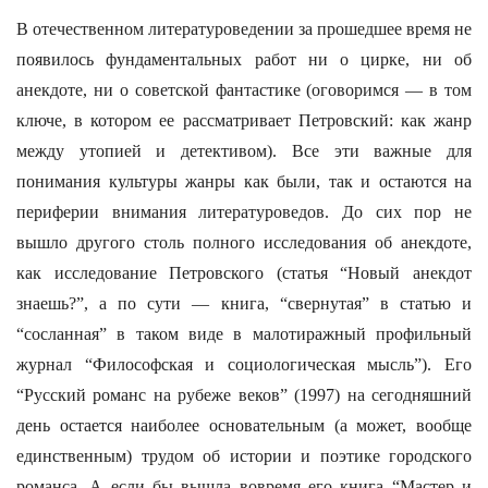
В отечественном литературоведении за прошедшее время не
появилось фундаментальных работ ни о цирке, ни об
анекдоте, ни о советской фантастике (оговоримся — в том
ключе, в котором ее рассматривает Петровский: как жанр
между утопией и детективом). Все эти важные для
понимания культуры жанры как были, так и остаются на
периферии внимания литературоведов. До сих пор не
вышло другого столь полного исследования об анекдоте,
как исследование Петровского (статья “Новый анекдот
знаешь?”, а по сути — книга, “свернутая” в статью и
“сосланная” в таком виде в малотиражный профильный
журнал “Философская и социологическая мысль”). Его
“Русский романс на рубеже веков” (1997) на сегодняшний
день остается наиболее основательным (а может, вообще
единственным) трудом об истории и поэтике городского
романса. А если бы вышла вовремя его книга “Мастер и