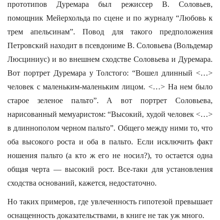
прототипов Дуремара был режиссер В. Соловьев,
помощник Мейерхольда по сцене и по журналу “Любовь к
трем апельсинам”. Повод для такого предположения
Петровский находит в псевдониме В. Соловьева (Вольдемар
Люсциниус) и во внешнем сходстве Соловьева и Дуремара.
Вот портрет Дуремара у Толстого: “Вошел длинный <…>
человек с маленьким-маленьким лицом. <…> На нем было
старое зеленое пальто”. А вот портрет Соловьева,
нарисованный мемуаристом: “Высокий, худой человек <…>
в длиннополом черном пальто”. Общего между ними то, что
оба высокого роста и оба в пальто. Если исключить факт
ношения пальто (а кто ж его не носил?), то остается одна
общая черта — высокий рост. Все-таки для установления
сходства оснований, кажется, недостаточно.
Но таких примеров, где увлеченность гипотезой превышает
оснащенность доказательствами, в книге не так уж много.