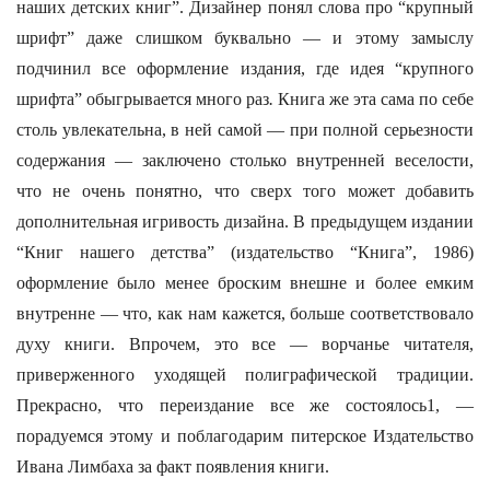
наших детских книг”. Дизайнер понял слова про “крупный
шрифт” даже слишком буквально — и этому замыслу
подчинил все оформление издания, где идея “крупного
шрифта” обыгрывается много раз
.
Книга же эта сама по себе
столь увлекательна, в ней самой — при полной серьезности
содержания — заключено столько внутренней веселости,
что не очень понятно, что сверх того может добавить
дополнительная игривость дизайна. В предыдущем издании
“Книг нашего детства” (издательство “Книга”, 1986)
оформление было менее броским внешне и более емким
внутренне — что, как нам кажется, больше соответствовало
духу книги. Впрочем, это все — ворчанье читателя,
приверженного уходящей полиграфической традиции.
Прекрасно, что переиздание все же состоялось1, —
порадуемся этому и поблагодарим питерское Издательство
Ивана Лимбаха за факт появления книги.