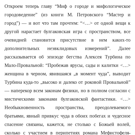
Откроем теперь главу “Миф о городе и мифологическое
городоведение” (из книги М. Петровского “Мастер и
город”) — и вот что там прочтем: “<…> от одной вещи к
другой нарастает булгаковская игра с пространством, все
очевидней становится присутствие в нем каких-то
дополнительных неэвклидовых измерений”. Далее
рассказывается об эпизоде бегства Алексея Турбина по
Мало-Провальной: “Пробежав ярусы, сады и калитки <…>
женщина в черном, явившаяся „в момент чуда”, выводит
Турбина куда-то „высоко и далеко от роковой Провальной”
— наперекор всем законам физики, но в полном согласии с
мистическими законами булгаковской фантастики. <…>
Необыкновенность пространства, преодолеваемого
братьями, явный привкус чуда в обоих побегах и чудесное
спасение связаны, кажется, не cтолько с Божьей волей,
сколько с участием в перипетиях романа Мефистофеля-