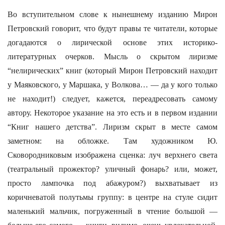
Во вступительном слове к нынешнему изданию Мирон
Петровский говорит, что будут правы те читатели, которые
догадаются о лирической основе этих историко-
литературных очерков. Мысль о скрытом лиризме
“нелирических” книг (который Мирон Петровский находит
у Маяковского, у Маршака, у Волкова… — да у кого только
не находит!) следует, кажется, переадресовать самому
автору. Некоторое указание на это есть и в первом издании
“Книг нашего детства”. Лиризм скрыт в месте самом
заметном: на обложке. Там художником Ю.
Сковородниковым изображена сценка: луч верхнего света
(театральный прожектор? уличный фонарь? или, может,
просто лампочка под абажуром?) выхватывает из
коричневатой полутьмы группу: в центре на стуле сидит
маленький мальчик, погруженный в чтение большой —