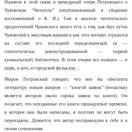
Назовем в этой связи и мемуарный очерк Петровского о
Чуковском “Читатель” (опубликованный в сборнике
воспоминаний о К. И.). Там в анализе читательских
предпочтений Чуковского много есть о том, как был чуток
Чуковский к массовым жанрам и как этот интерес отразился
на составе его последней переделкинской (и —
гипотетически реконструированной — первой
куоккальской) библиотеки. В этом очерке все названо — и
цирк, и кич, и городской фольклор…
Мирон Петровский говорит, что мог бы обогатить
литературу новым жанром — “книгой заявок” (поскольку
является автором около сорока заявок на книги). Он
полагает, что неизданные его книги принадлежат времени,
в которое они были написаны, и поэтому не могут быть
переизданы. Думается, что автор несправедлив к себе и к
своим сочинениям.