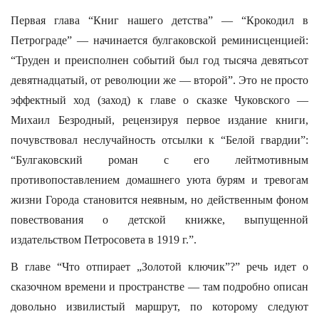
Первая глава “Книг нашего детства” — “Крокодил в
Петрограде” — начинается булгаковской реминисценцией:
“Труден и преисполнен событий был год тысяча девятьсот
девятнадцатый, от революции же — второй”. Это не просто
эффектный ход (заход) к главе о сказке Чуковского —
Михаил Безродный, рецензируя первое издание книги,
почувствовал неслучайность отсылки к “Белой гвардии”:
“Булгаковский роман с его лейтмотивным
противопоставлением домашнего уюта бурям и тревогам
жизни Города становится неявным, но действенным фоном
повествования о детской книжке, выпущенной
издательством Петросовета в 1919 г.”.
В главе “Что отпирает „Золотой ключик”?” речь идет о
сказочном времени и пространстве — там подробно описан
довольно извилистый маршрут, по которому следуют