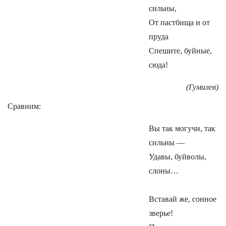
сильны,
От пастбища и от
пруда
Спешите, буйные,
сюда!
(Гумилев)
Сравним:
Вы так могучи, так
сильны —
Удавы, буйволы,
слоны…
Вставай же, сонное
зверье!