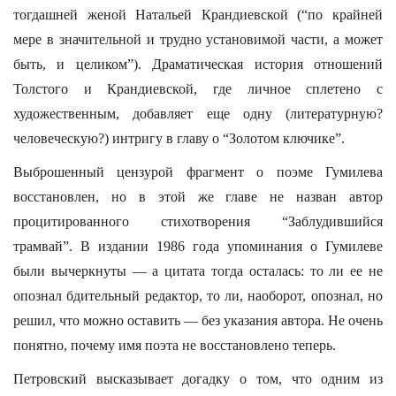
тогдашней женой Натальей Крандиевской (“по крайней
мере в значительной и трудно установимой части, а может
быть, и целиком”). Драматическая история отношений
Толстого и Крандиевской, где личное сплетено с
художественным, добавляет еще одну (литературную?
человеческую?) интригу в главу о “Золотом ключике”.
Выброшенный цензурой фрагмент о поэме Гумилева
восстановлен, но в этой же главе не назван автор
процитированного стихотворения “Заблудившийся
трамвай”. В издании 1986 года упоминания о Гумилеве
были вычеркнуты — а цитата тогда осталась: то ли ее не
опознал бдительный редактор, то ли, наоборот, опознал, но
решил, что можно оставить — без указания автора. Не очень
понятно, почему имя поэта не восстановлено теперь.
Петровский высказывает догадку о том, что одним из