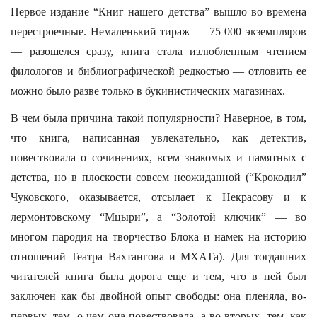
Первое издание “Книг нашего детства” вышло во времена
перестроечные. Немаленький тираж — 75 000 экземпляров
— разошелся сразу, книга стала излюбленным чтением
филологов и библиографической редкостью — отловить ее
можно было разве только в букинистических магазинах.
В чем была причина такой популярности? Наверное, в том,
что книга, написанная увлекательно, как детектив,
повествовала о сочинениях, всем знакомых и памятных с
детства, но в плоскости совсем неожиданной (“Крокодил”
Чуковского, оказывается, отсылает к Некрасову и к
лермонтовскому “Мцыри”, а “Золотой ключик” — во
многом пародия на творчество Блока и намек на историю
отношений Театра Вахтангова и МХАТа). Для тогдашних
читателей книга была дорога еще и тем, что в ней был
заключен как бы двойной опыт свободы: она пленяла, во-
первых, тем, о чем она повествовала, а во-вторых, тем, как