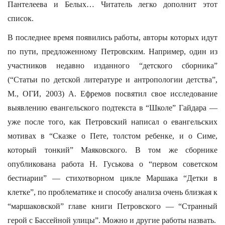
Пантелеева и Белых… Читатель легко дополнит этот
список.
В последнее время появились работы, авторы которых идут
по пути, предложенному Петровским. Например, один из
участников недавно изданного “детского сборника”
(“Статьи по детской литературе и антропологии детства”,
М., ОГИ, 2003) А. Ефремов посвятил свое исследование
выявлению евангельского подтекста в “Школе” Гайдара —
уже после того, как Петровский написал о евангельских
мотивах в “Сказке о Пете, толстом ребенке, и о Симе,
который тонкий” Маяковского. В том же сборнике
опубликована работа Н. Гуськова о “первом советском
бестиарии” — стихотворном цикле Маршака “Детки в
клетке”, по проблематике и способу анализа очень близкая к
“маршаковской” главе книги Петровского — “Странный
герой с Бассейной улицы”. Можно и другие работы назвать.