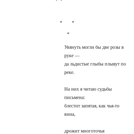
* *
*
Увянуть могли бы две розы в
руке —
да льдистые глыбы плывут по
реке.
На них я читаю судьбы
письмена:
блестит запятая, как чья-то
вина,
дрожит многоточья