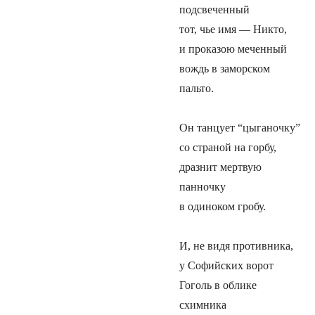
подсвеченный
тот, чье имя — Никто,
и проказою меченный
вождь в заморском
пальто.
Он танцует “цыганочку”
со страной на горбу,
дразнит мертвую
панночку
в одиноком гробу.
И, не видя противника,
у Софийских ворот
Гоголь в облике
схимника