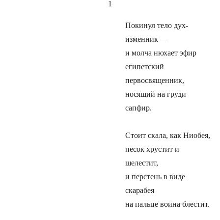
1
Покинул тело дух-
изменник —
и молча нюхает эфир
египетский
первосвященник,
носящий на груди
сапфир.
Стоит скала, как Ниобея,
песок хрустит и
шелестит,
и перстень в виде
скарабея
на пальце воина блестит.