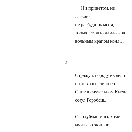
— Ни приветом, ни
ласкою
не разбудишь меня,
только сталью дамасскою,
вольным храпом коня…
2
Стражу к городу вывели,
в хлев загнали овец.
Спит в сиятельном Киеве
есаул Горобець.
С голубями и птахами
мчит его экипаж