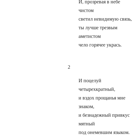
И, прозревая в небе
чистом
светил невидимую связь,
ты лучше трезвым
аметистом
чело горячее укрась.
2
И поцелуй
четырехкратный,
и вздох прощанья мне
знаком,
и безнадежный привкус
мятный
под онемевшим языком.