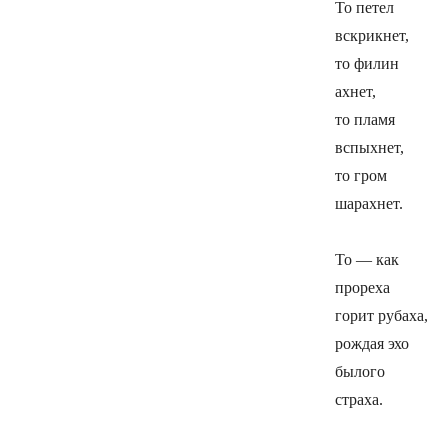
То петел
вскрикнет,
то филин
ахнет,
то пламя
вспыхнет,
то гром
шарахнет.
То — как
прореха
горит рубаха,
рождая эхо
былого
страха.