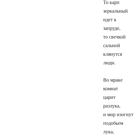
То карп
зеркальный
идет к
запруде,
то свечкой
сальной
клянутся
люди.
Во мраке
комнат
царит
разлука,
и мир изогнут
подобьем
лука,