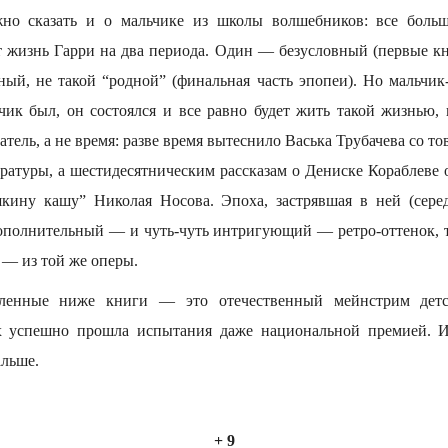
но сказать и о мальчике из школы волшебников: все боль
т жизнь Гарри на два периода. Один — безусловный (первые кн
ый, не такой “родной” (финальная часть эпопеи). Но мальчик-
ьчик был, он состоялся и все равно будет жить такой жизнью,
атель, а не время: разве время вытеснило Васька Трубачева со т
ратуры, а шестидесятническим рассказам о Дениске Кораблеве 
кину кашу” Николая Носова. Эпоха, застрявшая в ней (серед
дополнительный — и чуть-чуть интригующий — ретро-оттенок, то
 — из той же оперы.
вленные ниже книги — это отечественный мейнстрим детс
их успешно прошла испытания даже национальной премией. Ин
альше.
+ 9