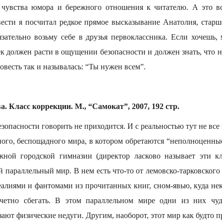
о чувства юмора и бережного отношения к читателю. А это в
ести я посчитал редкое прямое высказывание Анатолия, старш
язательно возьму себе в друзья первоклассника. Если хочешь,
к должен расти в ощущении безопасности и должен знать, что н
овесть так и называлась: “Ты нужен всем”.
 Класс коррекции. М., “Самокат”, 2007, 192 стр.
зопасности говорить не приходится. И с реальностью тут не все 
ого, беспощадного мира, в котором обретаются “неполноценны
жной городской гимназии (директор ласково называет эти кл
 параллельный мир. В нем есть что-то от лемовско-тарковского 
еалиями и фантомами из прочитанных книг, сном-явью, куда не
отчетно сбегать. В этом параллельном мире одни из них чуд
зают физические недуги. Другим, наоборот, этот мир как будто 