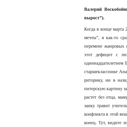
Валерий Воскобойн
вырост”).
Когда в конце марта 
мечты”, я как-то ср
перемене жанровых с
этот дефицит с ли
одиннадцатилетнем В
старшекласснике Ана
риторику, ни в наз
питерскую картину ш
растет без отца, ма
заику травит учител
конфликта в этой ве
конец. Тут, видите л