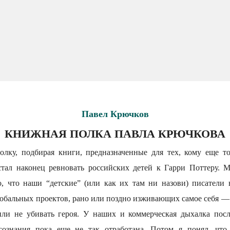
Павел Крючков
КНИЖНАЯ ПОЛКА ПАВЛА КРЮЧКОВА
олку, подбирая книги, предназначенные для тех, кому еще то
стал наконец ревновать российских детей к Гарри Поттеру. М
о, что наши “детские” (или как их там ни назови) писатели 
лобальных проектов, рано или поздно изживающих самое себя —
или не убивать героя. У наших и коммерческая дыхалка посл
 сознания пока еще не так отработана. Потом я понял, что