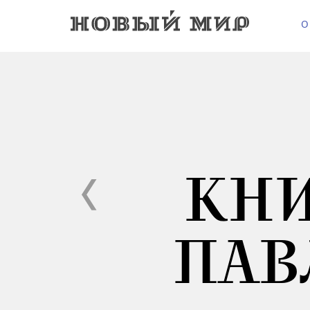
О
КН
ПАВ