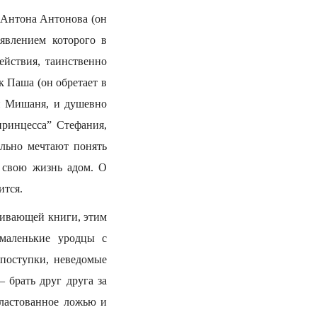
 Антона Антонова (он
явлением которого в
ействия, таинственно
 Паша (он обретает в
й Мишаня, и душевно
принцесса” Стефания,
ельно мечтают понять
 свою жизнь адом. О
ится.
еживающей книги, этим
 маленькие уродцы с
поступки, неведомые
 брать друг друга за
пластованное ложью и