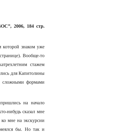
С”, 2006, 184 стр.
м которой знаком уже
странице). Вообще-то
окатрехлетним стажем
тались для Капитолины
и сложными формами
пришлись на начало
то-нибудь сказал мне
ь ко мне на экскурсии
меялся бы. Но так и