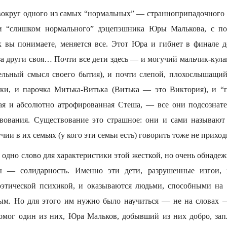
округ одного из самых “нормальных” — странноприпадочного
 и “слишком нормального” дэцепэшника Юры Малькова, с по
к вы понимаете, меняется все. Этот Юра и гибнет в финале д
а други своя… Почти все дети здесь — и могучий мальчик-кулак
льный смысл своего бытия), и почти слепой, плохослышащи
ки, и парочка Митька-Витька (Витька — это Виктория), и “
ая и абсолютно атрофированная Стеша, — все они подсознат
твования. Существование это страшное: они и сами называют
ии в их семьях (у кого эти семьи есть) говорить тоже не приход
ь одно слово для характеристики этой жесткой, но очень обнад
ы — солидарность. Именно эти дети, разрушенные изгои,
оэтической психикой, и оказываются людьми, способными на 
м. Но для этого им нужно было научиться — не на словах —
омог один из них, Юра Мальков, добывший из них добро, за