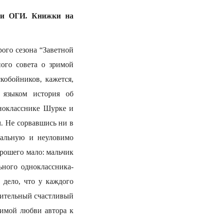
ети ОГИ. Книжки на
рого сезона “Заветной
ного совета о зримой
кобойников, кажется,
 языком история об
днокласснике Шурке и
. Не сорвавшись ни в
еальную и неуловимо
рошего мало: мальчик
ьного одноклассника-
 дело, что у каждого
шительный счастливый
ебимой любви автора к