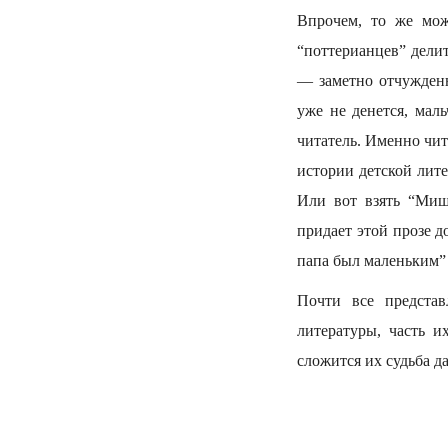
Впрочем, то же мож
“поттерианцев” дели
— заметно отчужденн
уже не денется, мал
читатель. Именно чит
истории детской лите
Или вот взять “Миш
придает этой прозе 
папа был маленьким”
Почти все предста
литературы, часть 
сложится их судьба д