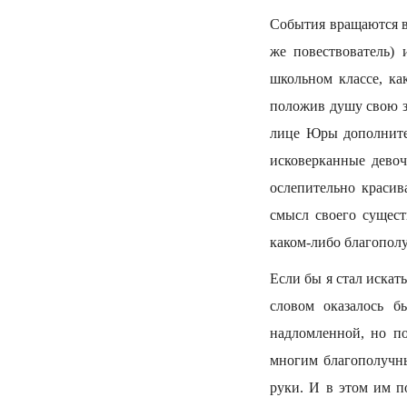
События вращаются в
же повествователь)
школьном классе, ка
положив душу свою з
лице Юры дополните
исковерканные девоч
ослепительно красив
смысл своего сущес
каком-либо благополуч
Если бы я стал искат
словом оказалось б
надломленной, но п
многим благополучны
руки. И в этом им п