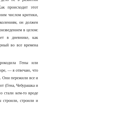
ак происходит этот
дним числом критики,
колениям, он должен
роизведением в целом:
шет в дневнике, как
рный во все времена
Крокодила Гены или
ре, — я отвечаю, что
х. Они пережили все и
ют (Гена, Чебурашка и
о стали кем-то вроде
ы строили, строили и