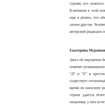
героям, его нежног
Ключиком к этой пов
еще я решил, что об
своим другом. Челове
авторской редакции п
Екатерина Мурашова.
Здесь об ощущении бе
помимо резервационн
“Д” и “Е” в прести
существует потаенный
время он наполнен р
героев удается без
например, у них исче