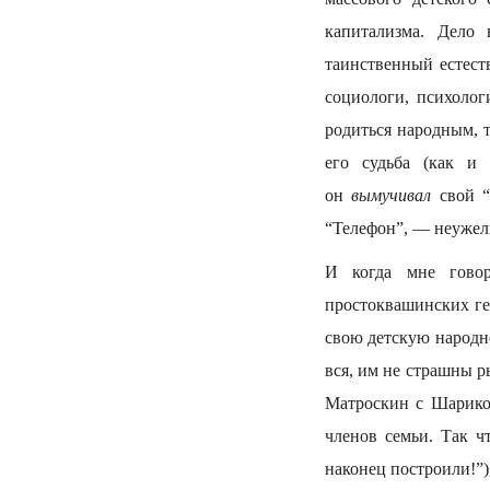
капитализма. Дело
таинственный естес
социологи, психоло
родиться
народным, т
его судьба (как и 
он
вымучивал
свой “
“Телефон”, — неужели
И когда мне говор
простоквашинских ге
свою детскую народно
вся, им не страшны р
Матроскин с Шариком
членов семьи. Так ч
наконец построили!”),