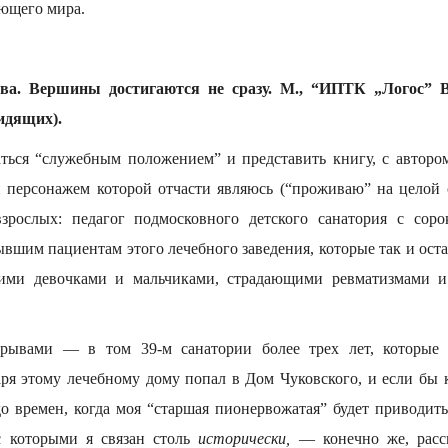
ющего мира.
ва. Вершины достигаются не сразу. М., “ИПТК „Логос” ВО
идящих).
ться “служебным положением” и представить книгу, с авторо
и персонажем которой отчасти являюсь (“проживаю” на целой 
взрослых: педагог подмосковного детского санатория с сор
ывшим пациентам этого лечебного заведения, которые так и ос
кими девочками и мальчиками, страдающими ревматизмами 
рывами — в том 39-м санатории более трех лет, которые 
аря этому лечебному дому попал в Дом Чуковского, и если бы к
до времен, когда моя “старшая пионервожатая” будет приводит
с которыми я связан столь
исторически,
— конечно же, расс