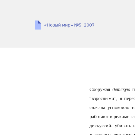
«Новый мир» №5, 2007
Сооружая
детскую
п
“взрослыми”, я пере
сначала успокоило т
работают в режиме г
дискуссий: убивать 
массового детского