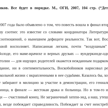
иков. Все будет в порядке. М., ОГИ, 2007, 104 стр. (“Д
2007 года было объявлено о том, что повесть вошла в финал вто
азу соотнес это известие со словами координатора Литератур
оотношений, о нынешнем дефиците реальности. Так вот, Вос
хвой восполняет. Написанная легким, почти “воздушным”
олоде, его маме-врачихе и верных друзьях — вундеркинде-о
толии — для ищущих родителей окажется нежданным подарком
идание, ни в сентиментальность, Воскобойников нарисовал р
кольной жизни с вкрапленными в нее судьбами. Казалось бы, хо
му забирают в милицию за участие в демонстрации, его гениал
ьница, в финале — жестокая драка и больница. Но в том-то и
щи — счастливый конец. Не заграничный хеппи-энд, а наш, уте
и, везде побеждает справедливость. Побеждает за счет неистр