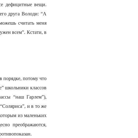
се дефицитные вещи.
его друга Володи: “А
 можешь считать меня
ужен всем”. Кстати, в
в порядке, потому что
е” школьники классов
ассы “наш Гарлем”),
“Соляриса”, и в то же
которым из маленьких
есно преображаются,
противопоказан.