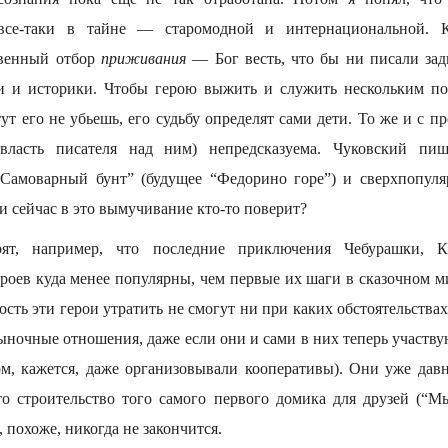
 все-таки в тайне — старомодной и интернациональной. К
твенный отбор
приживания
— Бог весть, что бы ни писали за
ги и историки. Чтобы герою выжить и служить нескольким по
ут его не убьешь, его судьбу определят сами дети. То же и с п
власть писателя над ним) непредсказуема. Чуковский пи
Самоварный бунт” (будущее “Федорино горе”) и сверхпопуля
 сейчас в это вымучивание кто-то поверит?
ят, например, что последние приключения Чебурашки, 
роев куда менее популярны, чем первые их шаги в сказочном ми
сть эти герои утратить не смогут ни при каких обстоятельства
ыночные отношения, даже если они и сами в них теперь участву
, кажется, даже организовывали кооперативы). Они уже давн
то строительство того самого первого домика для друзей (“М
 похоже, никогда не закончится.