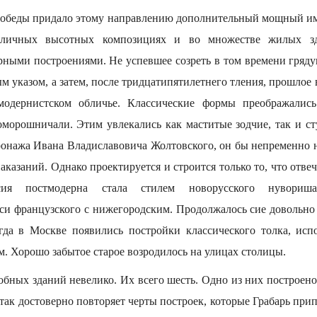
Победы придало этому направлению дополнительный мощный им
оличных высотных композициях и во множестве жилых зд
ными построениями. Не успевшее созреть в том времени гряд
м указом, а затем, после тридцатипятилетнего тления, прошлое в
модернистском обличье. Классические формы преображались
оморошничали. Этим увлекались как маститые зодчие, так и 
тронажа Ивана Владиславовича Жолтовского, он бы непременно н
аказаний. Однако проектируется и строится только то, что отвеч
рсия постмодерна стала стилем новорусского нувориш
си французского с нижегородским. Продолжалось сие довольно 
огда в Москве появились постройки классического толка, ис
. Хорошо забытое старое возродилось на улицах столицы.
обных зданий невелико. Их всего шесть. Одно из них построе
так достоверно повторяет черты построек, которые Грабарь при