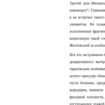
Третий дом Михаила
навыворот”. Главным
я не встречал таког
элементов. Не толь
исполненные фрагмен
композиции такой сл
Жолтовский за особн
Все это заслуживало 
декоративного мате
тарасовском особняк
целого присуще
един
пусть большие, пред
коридоров, комнаты
фасадной плоскости
отступающих этажей,