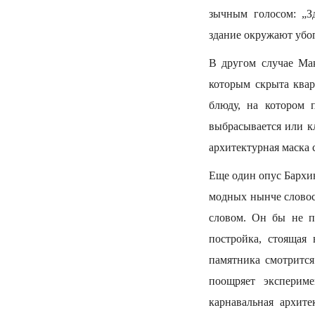
зычным голосом: „З
здание окружают убо
В другом случае Ма
которым скрыта квар
блюду, на котором 
выбрасывается или кл
архитектурная маска 
Еще один опус Бархин
модных нынче словос
словом. Он бы не по
постройка, стоящая
памятника смотрится
поощряет экспериме
карнавальная архит