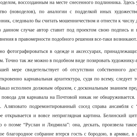
оделом, воссозданным на месте снесенного подлинника. Здесь 
ство (новоделов), по аналогии с подделкой иных художеств
нник, следовало бы считать мошенничеством и отнести к числу 
в данном случае автор ставит под проектом свою подпись и
мнения в правомерности подобного решения все-таки возникают.
о фотографироваться в одежде и аксессуарах, принадлежащи
м. Точно так же можно в подобном виде позировать художнику-п
шей мере свидетельствует об отсутствии собственного дос
ткровенно карнавальная архитектура, судя по всему, следует 
Заказ исполнен должным образом, с доскональным знанием пред
о повода для карнавала на Почтовой никак не обнаруживается. 
. Аляповато подремонтированный сосед справа ансамбля с
оре открывается и вовсе неприглядная картина. Белинский ци
о о поэме “Руслан и Людмила”: она, дескать, произвела такое
ое благородное собрание втерся гость с бородою, в армяке, в 