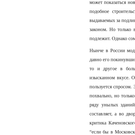
может показаться нов
подобное строитель
выдаваемых за подли
законом. Но только 
подлежит. Однако со
Нынче в России модн
давно его покинувши
то и другое в боль
изысканном вкусе. О
пользуется спросом. 
похвально, но тольк
ряду унылых зданий
составляет, а во дв
критика Каченовског
“если бы в Московск