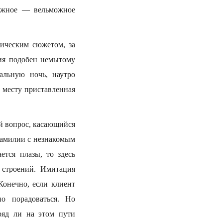
ложное — вельможное
ическим сюжетом, за
ния подобен немытому
альную ночь, наутро
к месту приставленная
ый вопрос, касающийся
фамилии с незнакомым
ется плазы, то здесь
 строений. Имитация
Конечно, если клиент
но порадоваться. Но
ряд ли на этом пути