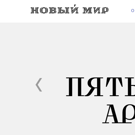
О
ПЯТ
А