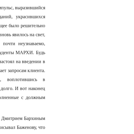
пульс, выразившийся
аний, украсившихся
ущее было решительно
новь явилось на свет,
 почти неузнаваемо,
студенты МАРХИ. Будь
астоял на введении в
ает запросам клиента.
а, воплотившись в
долго. И вот наконец
полненные с должным
но Дмитрием Бархиным
писывал Баженову, что