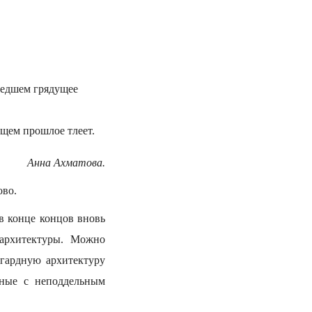
шедшем грядущее
ущем прошлое тлеет.
Анна Ахматова.
ово.
в конце концов вновь
 архитектуры. Можно
нгардную архитектуру
нные с неподдельным