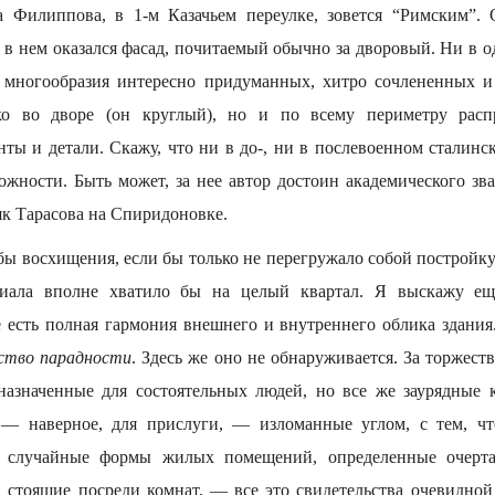
 Филиппова, в 1-м Казачьем переулке, зовется “Римским”. 
 в нем оказался фасад, почитаемый обычно за дворовый. Ни в 
о многообразия интересно придуманных, хитро сочлененных 
ко во дворе (он круглый), но и по всему периметру рас
ты и детали. Скажу, что ни в до-, ни в послевоенном сталинс
ожности. Быть может, за нее автор достоин академического зв
як Тарасова на Спиридоновке.
бы восхищения, если бы только не перегружало собой постройку.
риала вполне хватило бы на целый квартал. Я выскажу е
е есть полная гармония внешнего и внутреннего облика здания
ство парадности
. Здесь же оно не обнаруживается. За торжест
назначенные для состоятельных людей, но все же заурядные
 — наверное, для прислуги, — изломанные углом, с тем, чт
, случайные формы жилых помещений, определенные очерт
 стоящие посреди комнат, — все это свидетельства очевидной