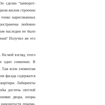
Он сделан “шиворот-
одном жилом строении
и тонко нарисованных
пространены любовно
ком наследии не было
ания? Получил же его
 На мой взгляд, этого
ще одно сомнение. В
. Там всем элементам
вом фасада содержатся
 квартиры. Лабиринты
обы достичь светлой
аниями двора, опоры
 нарочитости приема.