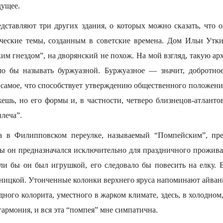
дущее.
дставляют три других здания, о которых можно сказать, что 
ческие темы, созданным в советские времена. Дом Ильи Утк
м гнездом”, на дворянский не похож. На мой взгляд, такую арх
ло бы называть буржуазной. Буржуазное — значит, добротное
 самое, что способствует утверждению общественного положени
жешь, но его формы и, в частности, четверо близнецов-атланто
плеча”.
 в Филипповском переулке, называемый “Помпейским”, пре
бы он предназначался исключительно для праздничного прожива
сли бы он был игрушкой, его следовало бы повесить на елку. В
ницкой. Утонченные колонки верхнего яруса напоминают айван
дного колорита, уместного в жарком климате, здесь, в холодном
 гармония, и вся эта “помпея” мне симпатична.