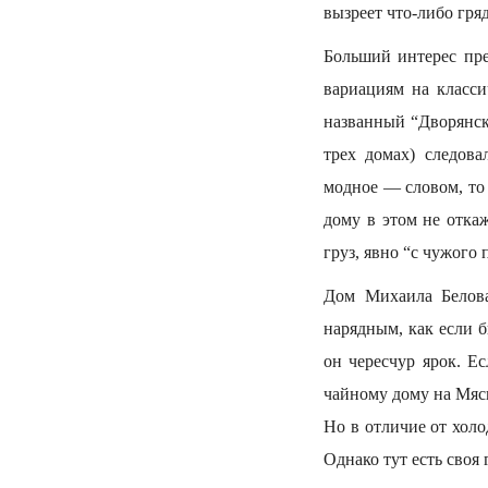
вызреет что-либо гря
Больший интерес пре
вариациям на класси
названный “Дворянски
трех домах) следова
модное — словом, то
дому в этом не отка
груз, явно “с чужого 
Дом Михаила Белова
нарядным, как если 
он чересчур ярок. Е
чайному дому на Мяс
Но в отличие от холо
Однако тут есть своя