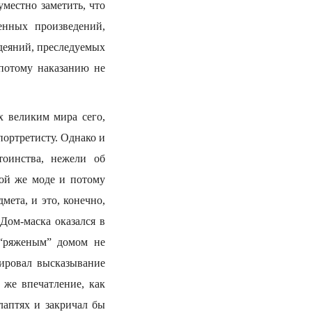
уместно заметить, что
енных произведений,
деяний, преследуемых
 потому наказанию не
х великим мира сего,
ортретисту. Однако и
тоинства, нежели об
той же моде и потому
мета, и это, конечно,
Дом-маска оказался в
 “ряженым” домом не
тировал высказывание
 же впечатление, как
лаптях и закричал бы