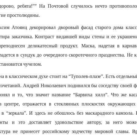
дорово, ребята!”” На Почтовой случилось нечто противопо
гие простолюдины.
ксим Атоянц декорировал дворовый фасад старого дома класс
тира заказчика. Контраст видавшей виды стены и ее украше
преподнесен деликатесный продукт. Маска, надетая в карнав
адется в сундук до очередного скоротечного празднества. Не 
становится чучелом.
а в классическом духе стоит на “Туполев-плазе”. Есть отдельн
очетаний. Андрей Николаевич подивился бы соседству своей 
нял и то, что значит название “Барвиха хилл”. Что же каса
 в центре, отражается в стеклянных плоскостях окружающих
 в “зеркала”. И здесь не обошлось без маскарадного камзола. 
нты и это доставляет удовольствие автору, за него мож
ектура не принесет российскому зодчеству мировой славы. В