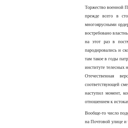
Торжество военной 
прежде всего в ст
многоярусными ордер
востребовано властны
на этот раз в пост
пародировались и ск
там такое в годы па
институте телесных н
Отечественная ве
соответствующей сме
наступил момент, к
отношением к истокам
Вообще-то число под
на Почтовой улице и 