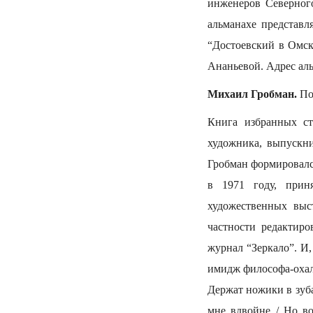
инженеров Северног
альманахе представ
“Достоевский в Омс
Ананьевой. Адрес ал
Михаил Гробман.
Пос
Книга избранных ст
художника, выпускни
Гробман формировалс
в 1971 году, прин
художественных выст
частности редактиро
журнал “Зеркало”. И,
имидж философа-охаль
Держат ножики в зуба
мне вдвойне / Но во