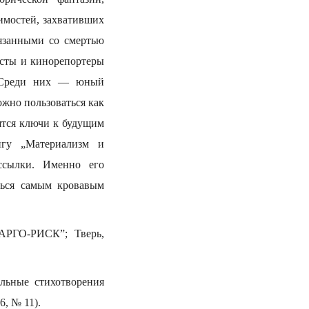
имостей, захвативших
вязанными со смертью
исты и кинорепортеры
… Среди них — юный
жно пользоваться как
ятся ключи к будущим
игу „Материализм и
ссылки. Именно его
ться самым кровавым
АРГО-РИСК”; Тверь,
льные стихотворения
, № 11).