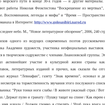
о морского пути в конце 30-х годов — и другие материалы. 
ляют работы Николая Феоктистова “Воскрешение из мертвых”,
ке. Воспоминания, легенды и мифы” и “Время — Пространств
ьманаха в Интернете:
http://www.golosasibiri.narod.ru
леднее небо. М., “Новое литературное обозрение”, 2006, 240 стр.
ихов одного из ведущих современных поэтов русскоязычно
ка Академии художеств, участника неофициальных выставок 
я в творческом содружестве с членами Лианозовской группы. Э
ял активнейшее участие в культурной жизни страны как 
авок, литературных изданий и прочих, как сказали бы сего
вал журнал “Левиафан”, газету “Знак времени”, основал и де
 несмотря на торжественность звучания этого послужного списк
ника: “Руки тонки ноги слабы / В животе ужасный страх / Вот 
х / Держат пулю и гранату / Пушку тащат на спине / Как еврею 
 имя идеала / Должен громко я стрелять / Чтоб рука врага у