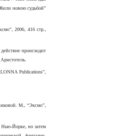
/ Жили новою судьбой”
мо”, 2006, 416 стр.,
 действие происходит
 Аристотель.
LONNA Publications”,
иковой. М., “Эксмо”,
 Нью-Йорке, но затем
рической фантазии,