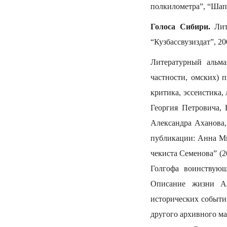
полкилометра”, “Шап
Голоса Сибири.
Лите
“Кузбассвузиздат”, 200
Литературный альма
частности, омских) 
критика, эссеистика,
Георгия Петровича,
Александра Аханова,
публикации: Анна Ми
чекиста Семенова” (2
Голгофа воинствующ
Описание жизни Ал
исторических событий
другого архивного ма