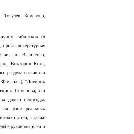
 Тогулев. Кемерово,
группу сибирских (в
 проза, литературная
и Светланы Василенко,
ана, Виктории Кинг,
го раздела составили
30-е годы); “Дневник
чекиста Семенова, или
 за далью непогоды.
и на фоне реальных
етных статей, а также
удьбе руководителей и