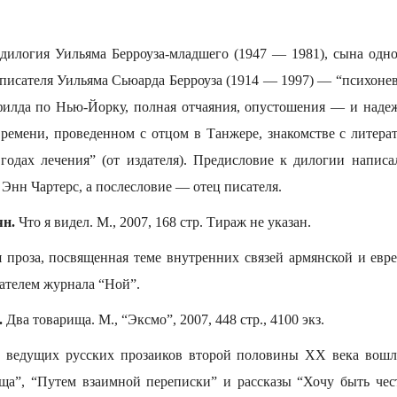
дилогия Уильяма Берроуза-младшего (1947 — 1981), сына одно
 писателя Уильяма Сьюарда Берроуза (1914 — 1997) — “психонев
илда по Нью-Йорку, полная отчаяния, опустошения — и наде
времени, проведенном с отцом в Танжере, знакомстве с литер
 годах лечения” (от издателя). Предисловие к дилогии написа
Энн Чартерс, а послесловие — отец писателя.
ян.
Что я видел. М., 2007, 168 стр. Тираж не указан.
я проза, посвященная теме внутренних связей армянской и евре
ателем журнала “Ной”.
.
Два товарища. М., “Эксмо”, 2007, 448 стр., 4100 экз.
з ведущих русских прозаиков второй половины ХХ века вошл
ща”, “Путем взаимной переписки” и рассказы “Хочу быть чес