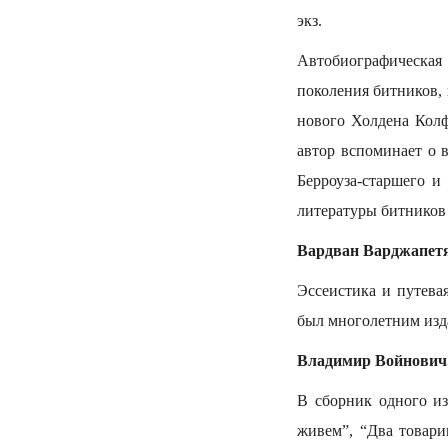
экз.
Автобиографическая 
поколения битников,
нового Холдена Колф
автор вспоминает о 
Берроуза-старшего и
литературы битников 
Вардван Варджапет
Эссеистика и путева
был многолетним изд
Владимир Войнович
В сборник одного и
живем”, “Два товари