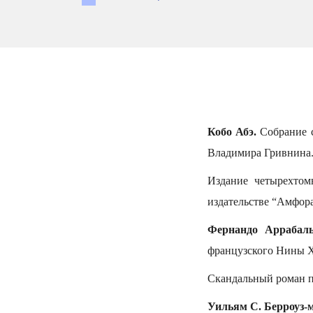
Кобо Абэ.
Собрание с
Владимира Гривнина. 
Издание четырехтом
издательстве “Амфора
Фернандо Аррабаль
французского Нины Хо
Скандальный роман п
Уильям С. Берроуз-