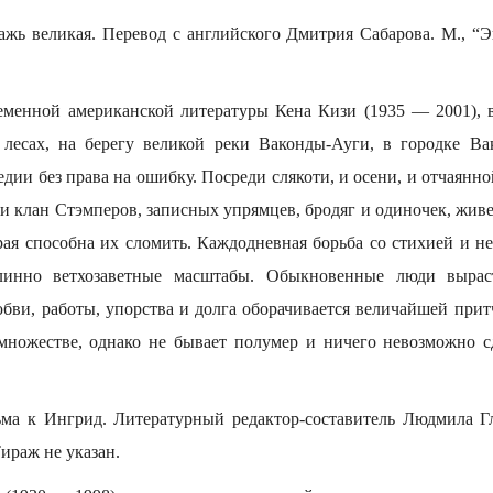
ь великая. Перевод с английского Дмитрия Сабарова. М., “Экс
еменной американской литературы Кена Кизи (1935 — 2001), 
 лесах, на берегу великой реки Ваконды-Ауги, в городке В
едии без права на ошибку. Посреди слякоти, и осени, и отчаянно
и клан Стэмперов, записных упрямцев, бродяг и одиночек, живе
орая способна их сломить. Каждодневная борьба со стихией и н
длинно ветхозаветные масштабы. Обыкновенные люди вырас
бви, работы, упорства и долга оборачивается величайшей прит
множестве, однако не бывает полумер и ничего невозможно с
а к Ингрид. Литературный редактор-составитель Людмила Гл
Тираж не указан.