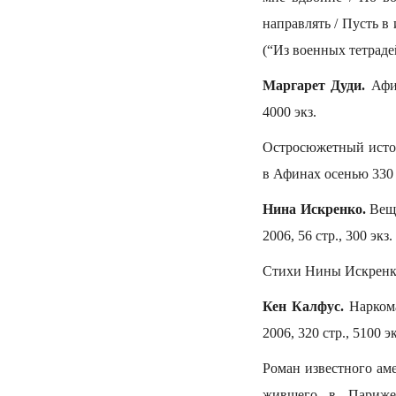
направлять / Пусть в
(“Из военных тетраде
Маргарет Дуди.
Афин
4000 экз.
Остросюжетный истор
в Афинах осенью 330 
Нина Искренко.
Вещ
2006, 56 стр., 300 экз.
Стихи Нины Искренко
Кен Калфус.
Наркома
2006, 320 стр., 5100 эк
Роман известного ам
жившего в Париже,