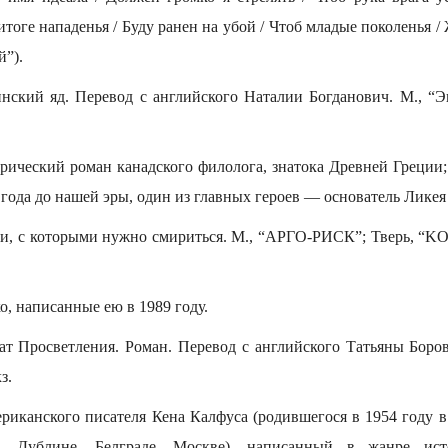
 итоге нападенья / Буду ранен на убой / Чтоб младые поколенья 
й”).
ский яд. Перевод с английского Наталии Богданович. М., “Экс
ический роман канадского филолога, знатока Древней Греции;
года до нашей эры, один из главных героев — основатель Ликея
и, с которыми нужно смириться. М., “АРГО-РИСК”; Тверь, “KO
, написанные ею в 1989 году.
т Просветления. Роман. Перевод с английского Татьяны Боров
з.
ериканского писателя Кена Калфуса (родившегося в 1954 году в
 Дублине, Белграде, Москве), написанный в жанре исто