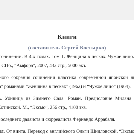
Книги
(составитель Сергей Костырко)
очинений. В 4-х томах. Том 1. Женщина в песках. Чужое лицо.
СПб., “Амфора”, 2007, 432 стр., 5000 экз.
ного собрания сочинений классика современной японской ли
” романами “Женщина в песках” (1962) и “Чужое лицо” (1964).
.
Убивица из Зимнего Сада. Роман. Предисловие Милана 
тинской. М., “Эксмо”, 256 стр., 4100 экз.
оследнего дадаиста и сюрреалиста Фернандо Аррабаля.
мл.
От винта. Перевод с английского Ольги Шидловской. “Эксмо”,