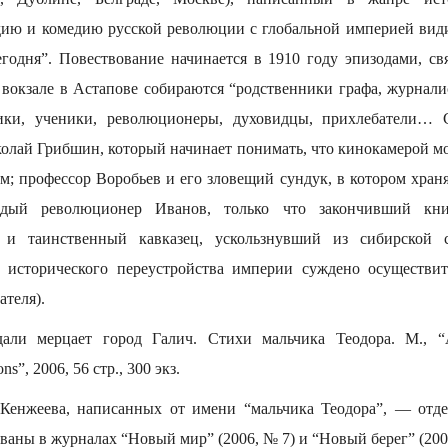
ию и комедию русской революции с глобальной империей вид
годня”. Повествование начинается в 1910 году эпизодами, с
 вокзале в Астапове собираются “родственники графа, журнал
ники, ученики, революционеры, духовидцы, прихлебатели
олай Грибшин, который начинает понимать, что кинокамерой мо
м; профессор Воробьев и его зловещий сундук, в котором хран
одый революционер Иванов, только что закончивший кн
, и таинственный кавказец, ускользнувший из сибирской 
 исторического переустройства империи суждено осуществи
ателя).
ли мерцает город Галич. Стихи мальчика Теодора. М., “
”, 2006, 56 стр., 300 экз.
 Кенжеева, написанных от имени “мальчика Теодора”, — отде
ваны в журналах “Новый мир” (2006, № 7) и “Новый берег” (2006