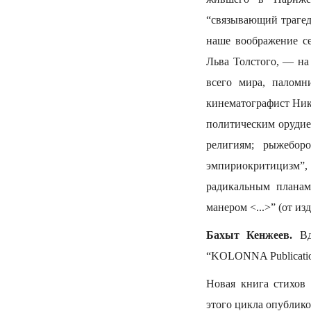
“связывающий трагед
наше воображение се
Льва Толстого, — на
всего мира, палом
кинематографист Ник
политическим орудие
религиям; рыжебор
эмпириокритицизм”
радикальным планам
манером <...>” (от изд
Бахыт Кенжеев.
Вда
“KOLONNA Publications
Новая книга стихов
этого цикла опублико