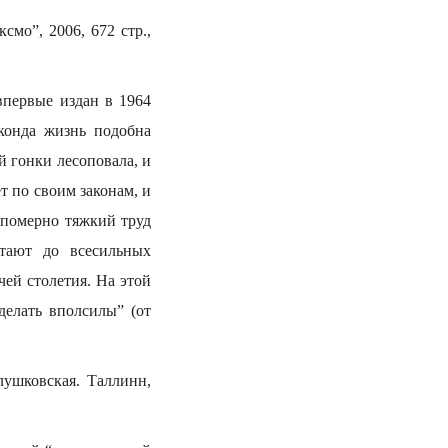
мо”, 2006, 672 стр.,
впервые издан в 1964
аконда жизнь подобна
й гонки лесоповала, и
т по своим законам, и
епомерно тяжкий труд
тают до всесильных
чей столетия. На этой
делать вполсилы” (от
ушковская. Таллинн,