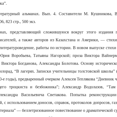
ка”.
ратурный альманах. Вып. 4. Составители М. Кушникова, В.
6, 823 стр., 500 экз.
нах, представляющий сложившуюся вокруг этого издания 
писателей, а также авторов из Казахстана и Америки, — стихи,
 литературоведение, работы по истории. В новом выпуске стих
 Юрия Воробьева, Татьяны Нагорской; проза Виктора Вайнерм
 Виктора Богданова, Александра Болотова. Основу историческо
лорад, “В лагерях. Записки учительницы толстовской школы” (
0-е годы), предваренный очерком Алексея Теплякова “Дневник 
его троцкиста и безбожника”; Александр Водолазов, “Там
ександра Васильевича Светакова. Попытка реконструкци
, с использованием доносов, справок, протоколов допросов, газ
териала” — беллетризованное повествование о драматической с