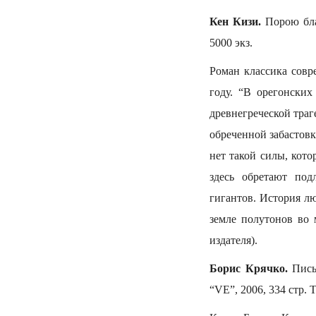
Кен Кизи.
Порою блаж
5000 экз.
Роман классика совр
году. “В орегонских
древнегреческой траг
обреченной забастовк
нет такой силы, кот
здесь обретают по
гигантов. История лю
земле полутонов во 
издателя).
Борис Крячко.
Письм
“VE”, 2006, 334 стр. 