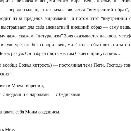
оворит с человеком вещами этого мира. Вещь потому и “строи
 — первоначально, что сначала является “внутренний образ”, т
иходит из-за пределов мироздания, и потом этот “внутренний о
 выстраивает для себя адекватный внешний образ — саму вещь.
му даже, скажем, “натурализм” Золя оказывается насквозь мета
 в культуре, где Бог говорит вещами. Сколько бы плоть ни затопл
 Бога, раз уж Он избрал плоть местом Своего присутствия…
и вообще Божья хитрость) — постоянная тема Пеги. Господь го
ских”:
сияю в Моем творении,
ся с людьми и с народами — с бедняками
знавать себя Моим созданием.
ить Мне.