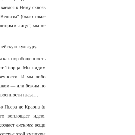
ваемся к Нему сквозь
“Вещизм” (было такое
“лицом к лицу”, мы не
пейскую культуру.
м как порабощенность
 от Творца. Мы видим
вечности. И мы либо
раком — или бежим по
строенности глаза…
в Пьера де Краона (в
то воплощает идею,
 создает
внешнее
вещи
стерье
этой культуры