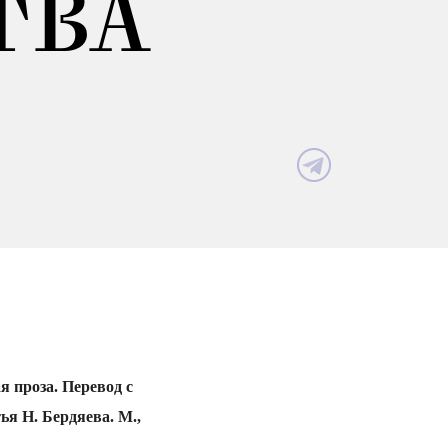
ТВА
 проза. Перевод с
ья Н. Бердяева. М.,