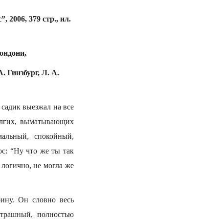
 2006, 379 стр., ил.
ондони,
. Гинзбург, Л. А.
 садик выезжал на все
долгих, выматывающих
альный, спокойный,
с: “Ну что же ты так
 логично, не могла же
ину. Он словно весь
 страшный, полностью