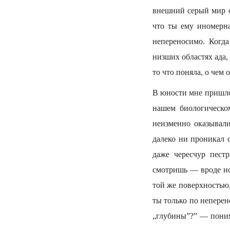
внешний серый мир о
что ты ему иномерна
непереносимо. Когд
низших областях ада,
то что поняла, о чем 
В юности мне пришлос
нашем биологическо
неизменно оказывали
далеко ни проникал 
даже чересчур пест
смотришь — вроде но
той же поверхностью,
ты только по неперен
„глубины”?” — поним