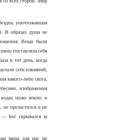
я со всех сторон. Мир
бездна, уничтожавшая
. В образах душа не
тношения. Вещи были
сивно поставляла себя
аза в тот день, когда
сделали себе изваяний,
я какого-либо скота,
ебесами, изображения
 водах ниже земли; и
, не прельстился и не
, — Бог скрывался за
ещи мира для нас не