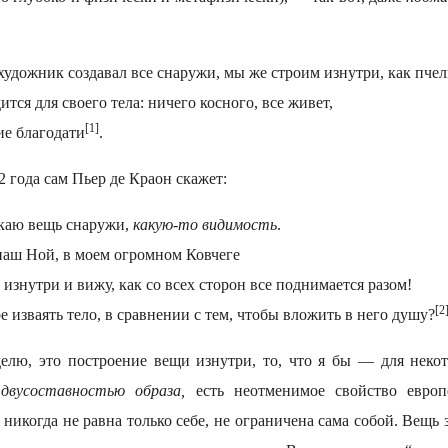
художник создавал все снаружи, мы же строим изнутри, как пче
ится для своего тела: ничего косного, все живет,
[1]
ие благодати
.
2 года сам Пьер де Краон скажет:
каю вещь снаружи,
какую-то видимость
.
наш Ной, в моем огромном Ковчеге
 изнутри и вижу, как со всех сторон все поднимается разом!
[2
ое изваять тело, в сравнении с тем, чтобы вложить в него душу?
лю, это построение вещи изнутри, то, что я бы — для неко
а
двусоставностью образа,
есть неотменимое свойство европ
 никогда не равна только себе, не ограничена сама собой. Вещь з