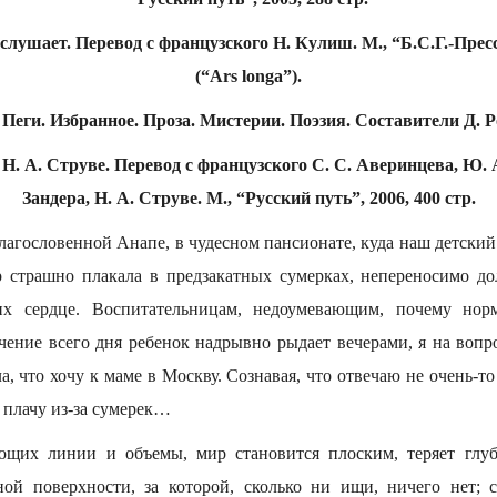
слушает. Перевод с французского Н. Кулиш. М., “Б.С.Г.-Пресс”,
(“Ars longa”).
Пеги. Избранное. Проза. Мистерии. Поэзия. Составители Д. Р
 Н. А. Струве. Перевод с французского С. С. Аверинцева, Ю. А
Зандера, Н. А. Струве. М., “Русский путь”, 2006, 400 стр.
благословенной Анапе, в чудесном пансионате, куда наш детский
р страшно плакала в предзакатных сумерках, непереносимо 
х сердце. Воспитательницам, недоумевающим, почему норм
чение всего дня ребенок надрывно рыдает вечерами, я на вопро
, что хочу к маме в Москву. Сознавая, что отвечаю не очень-то
то плачу из-за сумерек…
ающих линии и объемы, мир становится плоским, теряет глуб
ной поверхности, за которой, сколько ни ищи, ничего нет;