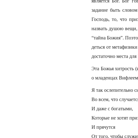
является Бог. Бог г
задание быть словом
Господь, то, что пр
назвать душою вещи,
“тайна Божия”. Поэто
деться от метафизики
достаточно места для
Эта Божья хитрость (
о младенцах Вифлеем
Я так ослепительно 
Во всем, что случает
И даже с богатыми,
Которые не хотят при
И прячутся
От того, чтобы служ