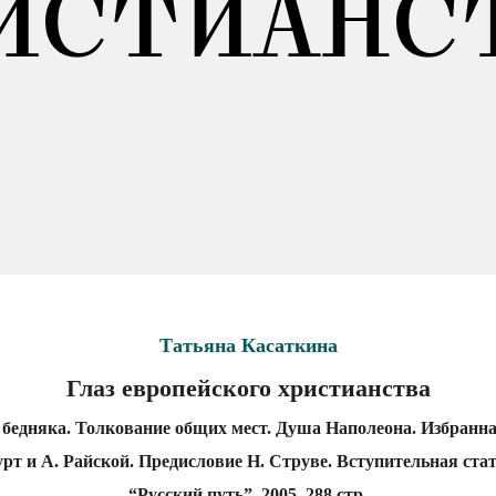
ИСТИАНС
Татьяна Касаткина
Глаз европейского христианства
 бедняка. Толкование общих мест. Душа Наполеона. Избранная
рт и А. Райской. Предисловие Н. Струве. Вступительная стат
“Русский путь”, 2005, 288 стр.