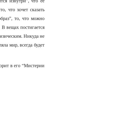
тся изнутри”, что ее
о, что хочет сказать
браз”, то, что можно
 В вещах постигается
физическим. Никуда не
яла мир, всегда будет
ворит в его “Мистерии