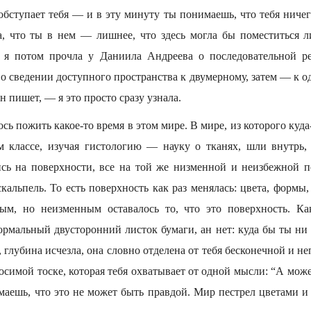
бступает тебя — и в эту минуту ты понимаешь, что тебя ничего
, что ты в нем — лишнее, что здесь могла бы поместиться л
а я потом прочла у Даниила Андреева о последовательной р
 о сведении доступного пространства к двумерному, затем — к о
он пишет, — я это просто сразу узнала.
ь пожить какое-то время в этом мире. В мире, из которого куда
м классе, изучая гистологию — науку о тканях, шли внутрь,
сь на поверхности, все на той же низменной и неизбежной п
скальпель. То есть поверхность как раз менялась: цвета, форм
рым, но неизменным оставалось то, что это поверхность. Ка
рмальный двусторонний листок бумаги, ан нет: куда бы ты ни т
 глубина исчезла, она словно отделена от тебя бесконечной и н
осимой тоске, которая тебя охватывает от одной мысли: “А может
аешь, что это не может быть правдой. Мир пестрел цветами и 