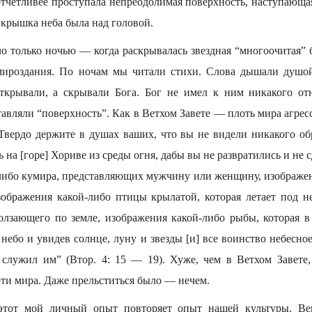
отчетливее проступала непреодолимая поверхность, наступающа
 крышка неба была над головой.
о только ночью — когда раскрывалась звездная “многоочитая” 
мироздания. По ночам мы читали стихи. Слова дышали душой
открывали, а скрывали Бога. Бог не имел к ним никакого о
тавляли “поверхность”. Как в Ветхом Завете — плоть мира агрес
Твердо держите в душах ваших, что вы не видели никакого обр
 на [горе] Хориве из среды огня, дабы вы не развратились и не 
либо кумира, представляющих мужчину или женщину, изображени
зображения какой-либо птицы крылатой, которая летает под н
 ползающего по земле, изображения какой-либо рыбы, которая в
 небо и увидев солнце, луну и звезды [и] все воинство небесное
служил им” (Втор. 4: 15 — 19). Хуже, чем в Ветхом Завете
ти мира. Даже прельститься было — нечем.
этот мой личный опыт повторяет опыт нашей культуры. В