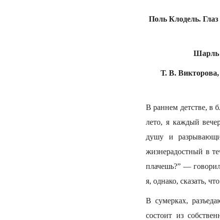
Поль Клодель. Глаз 
Шарль 
Т. В. Викторова,
В раннем детстве, в 
лето, я каждый вече
душу и разрывающи
жизнерадостный в те
плачешь?” — говорила
я, однако, сказать, ч
В сумерках, разъед
состоит из собствен