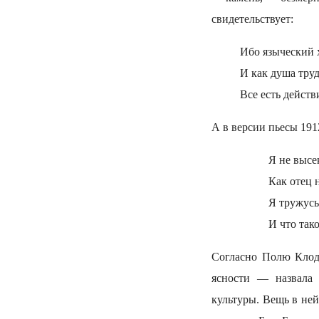
свидетельствует:
Ибо языческий 
И как душа труд
Все есть действ
А в версии пьесы 191
Я не высе
Как отец 
Я тружусь
И что так
Согласно Полю Клоде
ясности — назвал
культуры. Вещь в ней