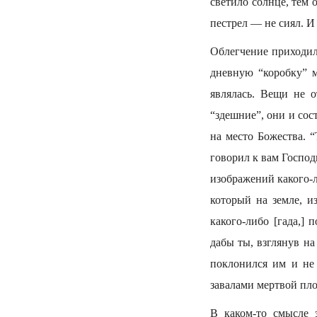
светило солнце, тем 
пестрел — не сиял. И
Облегчение приходил
дневную “коробку” 
являлась. Вещи не 
“здешние”, они и сос
на место Божества. “
говорил к вам Господь
изображений какого-
который на земле, и
какого-либо [гада,]
дабы ты, взглянув на
поклонился им и не 
завалами мертвой пло
В каком-то смысле 