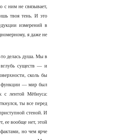
 с ним не связывает,
ишь твоя тень. И это
едукции измерений в
дномерному, я даже не
-то делась душа. Мы в
 вглубь существ — и
оверхности, сколь бы
ы, функции — мир был
к с лентой Мёбиуса:
кнулся, ты все перед
еприступной стеной. И
, ее вообще нет, этой
фактами, но чем ярче