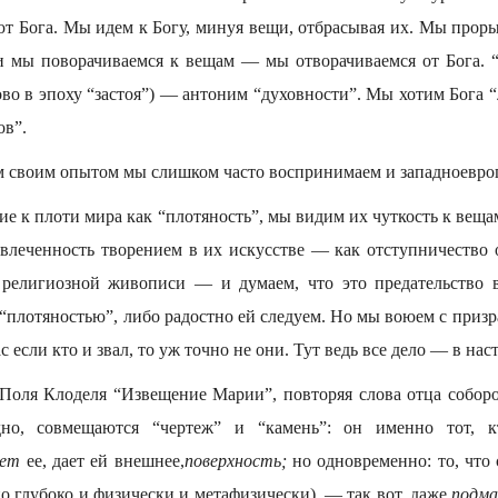
ют Бога. Мы идем к Богу, минуя вещи, отбрасывая их. Мы проры
и мы поворачиваемся к вещам — мы отворачиваемся от Бога. 
во в эпоху “застоя”) — антоним “духовности”. Мы хотим Бога 
ов”.
им своим опытом мы слишком часто воспринимаем и западноевро
е к плоти мира как “плотяность”, мы видим их чуткость к веща
леченность творением в их искусстве — как отступничество
 религиозной живописи — и думаем, что это предательство 
 “плотяностью”, либо радостно ей следуем. Но мы воюем с приз
с если кто и звал, то уж точно не они. Тут ведь все дело — в на
 Поля Клоделя “Извещение Марии”, повторяя слова отца соборо
дно, совмещаются “чертеж” и “камень”: он именно тот, к
ает
ее, дает ей внешнее,
поверхность;
но одновременно: то, что
 глубоко и физически и метафизически), — так вот, даже
подма