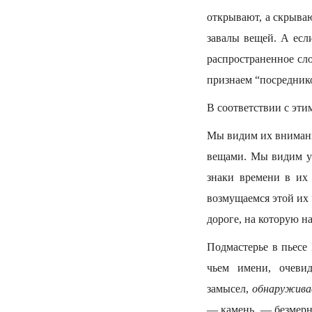
открывают, а скрыва
завалы вещей. А есл
распространенное сло
признаем “посредник
В соответствии с эт
Мы видим их внимани
вещами. Мы видим ув
знаки времени в их
возмущаемся этой их
дороге, на которую на
Подмастерье в пьесе
чьем имени, очеви
замысел,
обнаружив
— камень, — безмерно