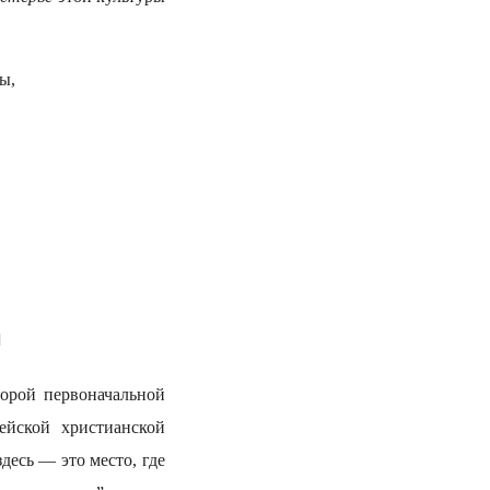
лы,
]
торой первоначальной
ейской христианской
десь — это место, где