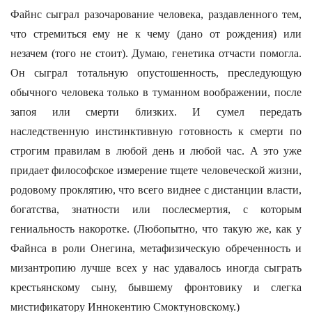
Файнс сыграл разочарование человека, раздавленного тем,
что стремиться ему не к чему (дано от рождения) или
незачем (того не стоит). Думаю, генетика отчасти помогла.
Он сыграл тотальную опустошенность, преследующую
обычного человека только в туманном воображении, после
запоя или смерти близких. И сумел передать
наследственную инстинктивную готовность к смерти по
строгим правилам в любой день и любой час. А это уже
придает философское измерение тщете человеческой жизни,
родовому проклятию, что всего виднее с дистанции власти,
богатства, знатности или послесмертия, с которым
гениальность накоротке. (Любопытно, что такую же, как у
Файнса в роли Онегина, метафизическую обреченность и
мизантропию лучше всех у нас удавалось иногда сыграть
крестьянскому сыну, бывшему фронтовику и слегка
мистификатору Иннокентию Смоктуновскому.)