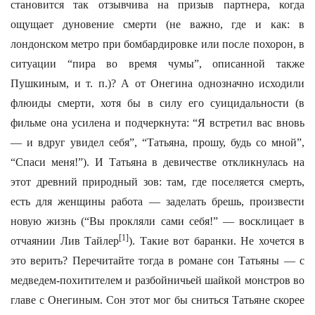
становится так отзывчива на призыв партнера, когда
ощущает дуновение смерти (не важно, где и как: в
лондонском метро при бомбардировке или после похорон, в
ситуации “пира во время чумы”, описанной также
Пушкиным, и т. п.)? А от Онегина однозначно исходили
флюиды смерти, хотя бы в силу его суицидальности (в
фильме она усилена и подчеркнута: “Я встретил вас вновь
— и вдруг увидел себя”, “Татьяна, прошу, будь со мной”,
“Спаси меня!”). И Татьяна в девичестве откликнулась на
этот древний природный зов: там, где поселяется смерть,
есть для женщины работа — заделать брешь, произвести
новую жизнь (“Вы прокляли сами себя!” — восклицает в
[1]
отчаянии Лив Тайлер
). Такие вот баранки. Не хочется в
это верить? Перечитайте тогда в романе сон Татьяны — с
медведем-похитителем и разбойничьей шайкой монстров во
главе с Онегиным. Сон этот мог бы сниться Татьяне скорее