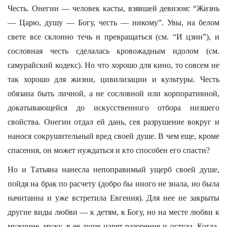
Честь. Онегин — человек касты, взявшей девизом: “Жизнь
— Царю, душу — Богу, честь — никому”. Увы, на белом
свете все склонно течь и превращаться (см. “И цзин”), и
сословная честь сделалась кровожадным идолом (см.
самурайский кодекс). Но что хорошо для кино, то совсем не
так хорошо для жизни, цивилизации и культуры. Честь
обязана быть личной, а не сословной или корпоративной,
докатывающейся до искусственного отбора низшего
свойства. Онегин отдал ей дань, сея разрушение вокруг и
нанося сокрушительный вред своей душе. В чем еще, кроме
спасения, он может нуждаться и кто способен его спасти?
Но и Татьяна нанесла непоправимый ущерб своей душе,
пойдя на брак по расчету (добро бы иного не знала, но была
начитанна и уже встретила Евгения). Для нее не закрыты
другие виды любви — к детям, к Богу, но на месте любви к
мужчине, мужу, в ее душе царят разорение и остуда. Когда-