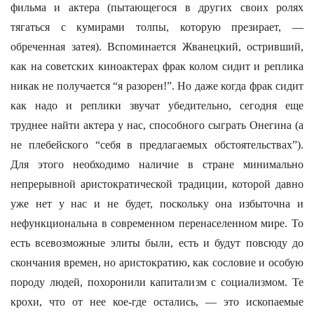
фильма и актера (пытающегося в других своих ролях
тягаться с кумирами толпы, которую презирает, —
обреченная затея). Вспоминается Жванецкий, остривший,
как на советских киноактерах фрак колом сидит и реплика
никак не получается “я разорен!”. Но даже когда фрак сидит
как надо и реплики звучат убедительно, сегодня еще
труднее найти актера у нас, способного сыграть Онегина (а
не плебейского “себя в предлагаемых обстоятельствах”).
Для этого необходимо наличие в стране минимально
непрерывной аристократической традиции, которой давно
уже нет у нас и не будет, поскольку она избыточна и
нефункциональна в современном перенаселенном мире. То
есть всевозможные элиты были, есть и будут повсюду до
скончания времен, но аристократию, как сословие и особую
породу людей, похоронили капитализм с социализмом. Те
крохи, что от нее кое-где остались, — это ископаемые