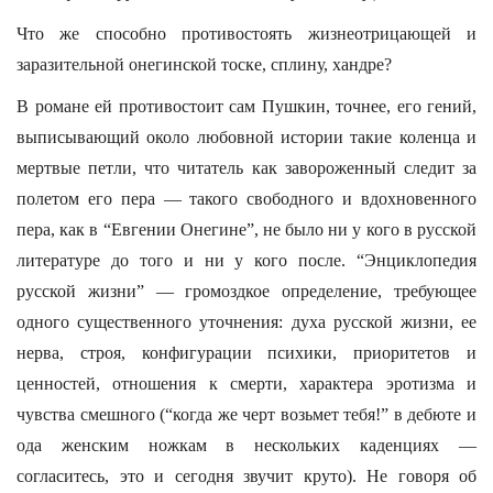
Что же способно противостоять жизнеотрицающей и
заразительной онегинской тоске, сплину, хандре?
В романе ей противостоит сам Пушкин, точнее, его гений,
выписывающий около любовной истории такие коленца и
мертвые петли, что читатель как завороженный следит за
полетом его пера — такого свободного и вдохновенного
пера, как в “Евгении Онегине”, не было ни у кого в русской
литературе до того и ни у кого после. “Энциклопедия
русской жизни” — громоздкое определение, требующее
одного существенного уточнения: духа русской жизни, ее
нерва, строя, конфигурации психики, приоритетов и
ценностей, отношения к смерти, характера эротизма и
чувства смешного (“когда же черт возьмет тебя!” в дебюте и
ода женским ножкам в нескольких каденциях —
согласитесь, это и сегодня звучит круто). Не говоря об