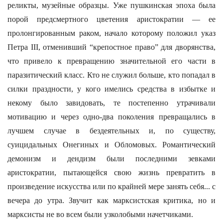
реликты, музейные образцы. Уже пушкинская эпоха была
порой предсмертного цветения аристократии — ее
пролонгированным раком, начало которому положил указ
Петра III, отменивший “крепостное право” для дворянства,
что привело к превращению значительной его части в
паразитический класс. Кто не служил больше, кто попадал в
силки праздности, у кого имелись средства в избытке и
некому было завидовать, те постепенно утрачивали
мотивацию и через одно-два поколения превращались в
лучшем случае в бездеятельных и, по существу,
суицидальных Онегиных и Обломовых. Романтический
демонизм и дендизм были последними зевками
аристократии, пытающейся свою жизнь превратить в
произведение искусства или по крайней мере занять себя... с
вечера до утра. Звучит как марксистская критика, но и
марксисты не во всем были узколобыми начетчиками.