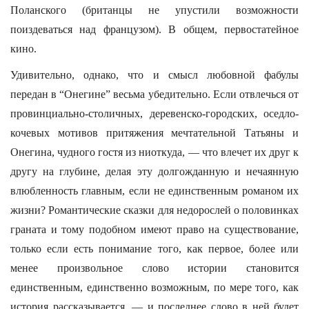
Поланского (британцы не упустили возможности
поиздеваться над французом). В общем, первостатейное
кино.
Удивительно, однако, что и смысл любовной фабулы
передан в “Онегине” весьма убедительно. Если отвлечься от
провинциально-столичных, деревенско-городских, оседло-
кочевых мотивов притяжения мечтательной Татьяны и
Онегина, чудного гостя из ниоткуда, — что влечет их друг к
другу на глубине, делая эту долгожданную и нечаянную
влюбленность главным, если не единственным романом их
жизни? Романтические сказки для недорослей о половинках
граната и тому подобном имеют право на существование,
только если есть понимание того, как первое, более или
менее произвольное слово истории становится
единственным, единственно возможным, по мере того, как
история рассказывается, — и последнее слово в ней будет