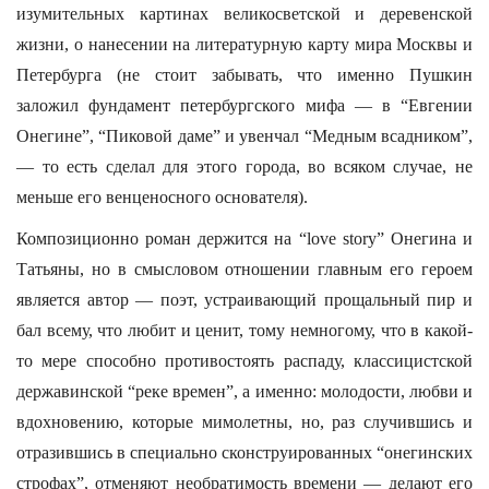
изумительных картинах великосветской и деревенской
жизни, о нанесении на литературную карту мира Москвы и
Петербурга (не стоит забывать, что именно Пушкин
заложил фундамент петербургского мифа — в “Евгении
Онегине”, “Пиковой даме” и увенчал “Медным всадником”,
— то есть сделал для этого города, во всяком случае, не
меньше его венценосного основателя).
Композиционно роман держится на “love story” Онегина и
Татьяны, но в смысловом отношении главным его героем
является автор — поэт, устраивающий прощальный пир и
бал всему, что любит и ценит, тому немногому, что в какой-
то мере способно противостоять распаду, классицистской
державинской “реке времен”, а именно: молодости, любви и
вдохновению, которые мимолетны, но, раз случившись и
отразившись в специально сконструированных “онегинских
строфах”, отменяют необратимость времени — делают его