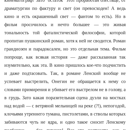
кинематограф? Зато “остаток” этот проработан блестяще, от
драматургии по фактуру и свет (он превосходен! А ведь
кино и есть окрашенный свет — фантом то есть). Но в
фильм просочилось и нечто большее — это живая
тональность той фаталистической философии, которой
пропитан пушкинский роман, хотя к ней не сводится. Роман
грандиозен и парадоксален, но это отдельная тема. Фильм
попроще, как всякая история — даже рассказанная так
изумительно, как эта. В кино пришлось кое-что подчистить
и даже подтасовать. Так, в романе Ленский вообще не
успевает выстрелить, Онегин не обращается к нему со
словами примирения и убивает его выстрелом не в голову, а
в грудь. Зато какая поразительная сцена дуэли на мостках
над водой — с ветряной мельницей на реке (?!), непогодой,
клочьями утреннего тумана, пистолетами, в стволы которых
забиваются чуть не ядра, и одно такое сносит Ленскому