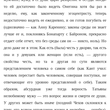
то ей достаточно было видеть Онегина хотя бы раз в
неделю, ему, как законченному эгоцентристу, теперь
недостаточно видеть ее ежедневно, и он готов погубить ее
(однозначно — как Анну Каренину; законы среды он знает
лучше ее и, поклоняясь Бонапарту с Байроном, прекрасно
отдает себе отчет, что без среды сам он — никто, ноль). Но
дело даже не в этом. Как есть (была) честь у дворян, так есть
она и у девушек или женщин (если есть), — другого
свойства честь, но та и другая по сути являются
представлением человека о самом себе (как Кант учил:
человек перестает быть человеком, совершая поступки, не
отвечающие его уровню представлений о себе). Таким
образом, абсурдная уже тогда верность Татьяны
нелюбимому мужу — это вопрос жизни и смерти ее души.
У других может быть иначе (поздний Чехов склонялся к
тому, что всякое оправдание жизни в нелюбви — ошибка),