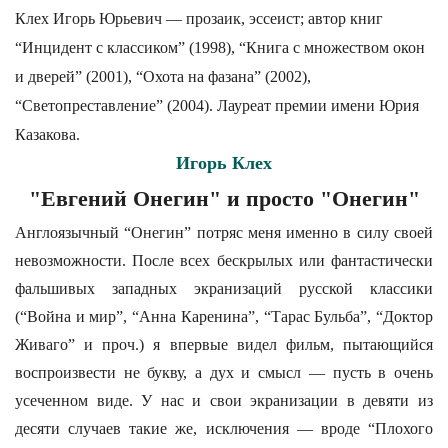
Клех Игорь Юрьевич — прозаик, эссеист; автор книг
“Инцидент с классиком” (1998), “Книга с множеством окон
и дверей” (2001), “Охота на фазана” (2002),
“Светопреставление” (2004). Лауреат премии имени Юрия
Казакова.
Игорь Клех
"Евгений Онегин" и просто "Онегин"
Англоязычный “Онегин” потряс меня именно в силу своей
невозможности. После всех бескрылых или фантастически
фальшивых западных экранизаций русской классики
(“Война и мир”, “Анна Каренина”, “Тарас Бульба”, “Доктор
Живаго” и проч.) я впервые видел фильм, пытающийся
воспроизвести не букву, а дух и смысл — пусть в очень
усеченном виде. У нас и свои экранизации в девяти из
десяти случаев такие же, исключения — вроде “Плохого