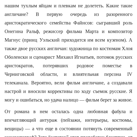
нашим тухлым яйцам и плевкам не долететь. Какие такие
англичане? В первую очередь из разоренного
аристократического семейства Файнсов: сыгравший роль
Онегина Ральф, режиссер фильма Марта и композитор
Магнус (принц Уэльский приходится им всем кузеном). А
также двое русских англичан: художница по костюмам Хлоя
Оболенски и сценарист Михаил Игнатьев, потомок русских
аристократов, потерявших родовое поместье в
Черниговской области, и влиятельная персона IV
телеканала. Вероятно, вели фильм англичане, а создавали
настрой и вносили коррективы по ходу съемок русские. Я
могу и ошибаться, но удача налицо — фильм берет за живое.
От романа в нем осталась одна любовная фабула и
впечатляющий антураж (пейзажи, интерьеры, костюмы,
вещицы) — а что еще в состоянии потянуть современный