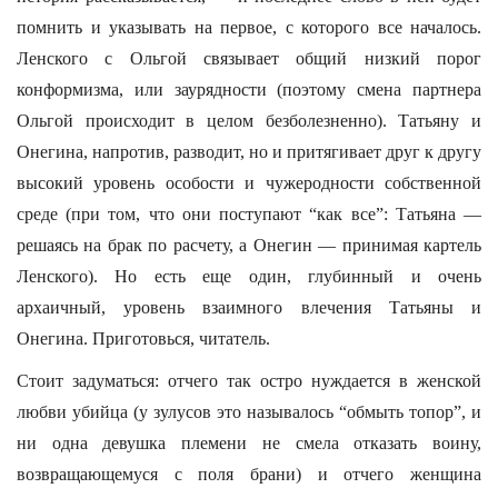
помнить и указывать на первое, с которого все началось.
Ленского с Ольгой связывает общий низкий порог
конформизма, или заурядности (поэтому смена партнера
Ольгой происходит в целом безболезненно). Татьяну и
Онегина, напротив, разводит, но и притягивает друг к другу
высокий уровень особости и чужеродности собственной
среде (при том, что они поступают “как все”: Татьяна —
решаясь на брак по расчету, а Онегин — принимая картель
Ленского). Но есть еще один, глубинный и очень
архаичный, уровень взаимного влечения Татьяны и
Онегина. Приготовься, читатель.
Стоит задуматься: отчего так остро нуждается в женской
любви убийца (у зулусов это называлось “обмыть топор”, и
ни одна девушка племени не смела отказать воину,
возвращающемуся с поля брани) и отчего женщина