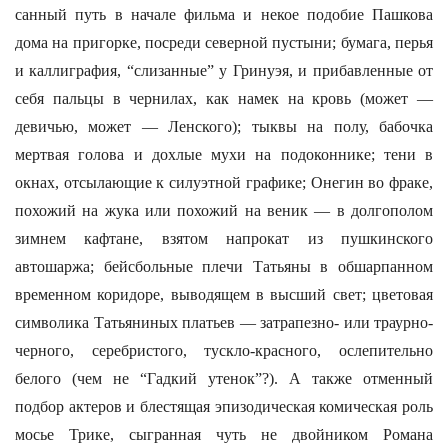
санный путь в начале фильма и некое подобие Пашкова
дома на пригорке, посреди северной пустыни; бумага, перья
и каллиграфия, “слизанные” у Гринуэя, и прибавленные от
себя пальцы в чернилах, как намек на кровь (может —
девичью, может — Ленского); тыквы на полу, бабочка
мертвая голова и дохлые мухи на подоконнике; тени в
окнах, отсылающие к силуэтной графике; Онегин во фраке,
похожий на жука или похожий на веник — в долгополом
зимнем кафтане, взятом напрокат из пушкинского
автошаржа; бейсбольные плечи Татьяны в обшарпанном
временном коридоре, выводящем в высший свет; цветовая
символика Татьяниных платьев — затрапезно- или траурно-
черного, серебристого, тускло-красного, ослепительно
белого (чем не “Гадкий утенок”?). А также отменный
подбор актеров и блестящая эпизодическая комическая роль
мосье Трике, сыгранная чуть не двойником Романа