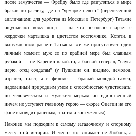
после замужества — Фрейду было где разгуляться в мире
браков по расчету, где на “ярмарке невест” (перенесенной
англичанами для удобства из Москвы в Петербург) Татьяне
ощупывают кожу лица — на что печально взирает с
жердочки мартышка в цветастом костюмчике. Кстати, в
вынужденном расчете Татьяны все же присутствует один
личный момент: муж ее по крайней мере был славным
рубакой — не Каренин какой-то, а боевой генерал, “слуга
царю, отец солдатам” (у Пушкина он, видимо, немолод,
изранен, толст, а в фильме — бравый молодой самец,
наделенный природным умом и способностью чувствовать;
по человеческим и мужским меркам он единственный
ничем не уступает главному герою — скорее Онегин на его
фоне выглядит раненым, а затем и контуженым).
Наконец мы подходим к самому загадочному и спорному
месту этой истории. И место это занимает не Любовь, а