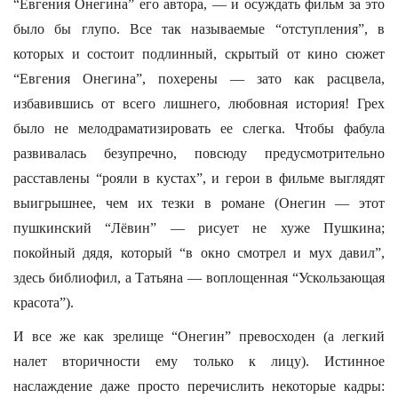
“Евгения Онегина” его автора, — и осуждать фильм за это
было бы глупо. Все так называемые “отступления”, в
которых и состоит подлинный, скрытый от кино сюжет
“Евгения Онегина”, похерены — зато как расцвела,
избавившись от всего лишнего, любовная история! Грех
было не мелодраматизировать ее слегка. Чтобы фабула
развивалась безупречно, повсюду предусмотрительно
расставлены “рояли в кустах”, и герои в фильме выглядят
выигрышнее, чем их тезки в романе (Онегин — этот
пушкинский “Лёвин” — рисует не хуже Пушкина;
покойный дядя, который “в окно смотрел и мух давил”,
здесь библиофил, а Татьяна — воплощенная “Ускользающая
красота”).
И все же как зрелище “Онегин” превосходен (а легкий
налет вторичности ему только к лицу). Истинное
наслаждение даже просто перечислить некоторые кадры: