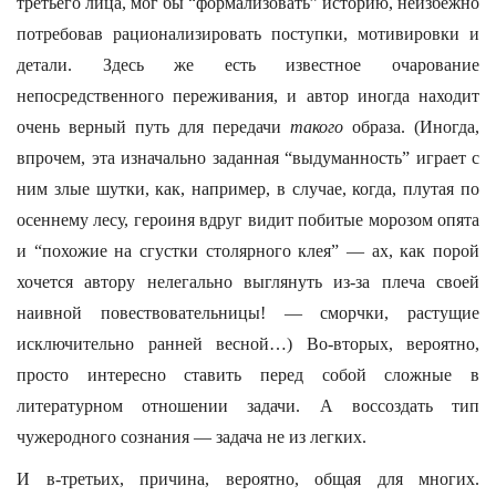
третьего лица, мог бы “формализовать” историю, неизбежно
потребовав рационализировать поступки, мотивировки и
детали. Здесь же есть известное очарование
непосредственного переживания, и автор иногда находит
очень верный путь для передачи
такого
образа. (Иногда,
впрочем, эта изначально заданная “выдуманность” играет с
ним злые шутки, как, например, в случае, когда, плутая по
осеннему лесу, героиня вдруг видит побитые морозом опята
и “похожие на сгустки столярного клея” — ах, как порой
хочется автору нелегально выглянуть из-за плеча своей
наивной повествовательницы! — сморчки, растущие
исключительно ранней весной…) Во-вторых, вероятно,
просто интересно ставить перед собой сложные в
литературном отношении задачи. А воссоздать тип
чужеродного сознания — задача не из легких.
И в-третьих, причина, вероятно, общая для многих.