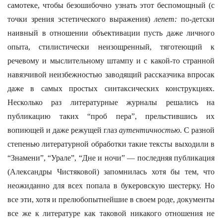
самотеке, чтобы безошибочно узнать этот беспомощный (с
точки зрения эстетического выражения)
лепет:
по-детски
наивный в отношении объективации пусть даже личного
опыта, стилистически неизощренный, тяготеющий к
речевому и мыслительному штампу и с какой-то странной
навязчивой неизбежностью заводящий рассказчика впросак
даже в самых простых синтаксических конструкциях.
Несколько раз литературные журналы решались на
публикацию таких “проб пера”, прельстившись их
вопиющей и даже режущей глаз
аутентичностью
. С разной
степенью литературной обработки такие тексты выходили в
“Знамени”, “Урале”, “Дне и ночи” — последняя публикация
(Александры Чистяковой) запомнилась хотя бы тем, что
неожиданно для всех попала в букеровскую шестерку. Но
все эти, хотя и прелюбопытнейшие в своем роде, документы
все же к литературе как таковой никакого отношения не