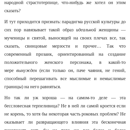
народной страстотерпице, что-нибудь же хотел он этим
сказать?
И тут приходится признать: парадигма русской культуры до
сих пор навязывает такой образ
идеальной
женщины —
мученицы и святой, выносящей на своих плечах все, так
сказать, свинцовые мерзости и прочее… Так что
современный прозаик, ориентированный на создание
положительного женского персонажа, в какой-то
мере
вынужден
(если только он, паче чаяния, не гений,
способный перешагивать все мыслимые и немыслимые
границы) на него равняться.
Но так ли уж хороша — на самом-то деле — эта
бессловесная терпеливица? Не в ней ли самой кроется если
не корень, то хотя бы некоторая часть роковых проблем? Не
оказывает ли развращающего влияния эта бесконечная