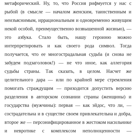
метафорический. Ну, то, что Россия рифмуется у нас с
рыбой (в смысле — началом женским, таинственным и
неизъяснимым, иррациональным и одновременно живущим
некой особой, преимущественно возвышенной жизнью), —
это азбука. Стало быть, нашу героиню можно
интерпретировать и как своего рода символ. Тогда
получается, что ее многострадальная судьба (и снова не
забудем подзаголовок!) — не что иное, как аллегория
судьбы страны. Так сказать, в целом. Насчет же
целительного дара — или по крайней мере стремления
помогать страждущим — приходится допустить версию
разделения в авторском сознании страны (женщины) и
государства (мужчины): первая — как эйдос, что ли, —
сострадательна и в существе своем привлекательна и добра,
второе же — персонифицированное в жестоком насильнике
и невротике с комплексом неполноценности —