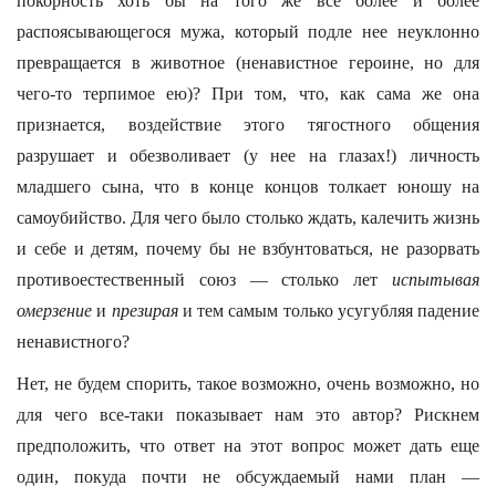
покорность хоть бы на того же все более и более
распоясывающегося мужа, который подле нее неуклонно
превращается в животное (ненавистное героине, но для
чего-то терпимое ею)? При том, что, как сама же она
признается, воздействие этого тягостного общения
разрушает и обезволивает (у нее на глазах!) личность
младшего сына, что в конце концов толкает юношу на
самоубийство. Для чего было столько ждать, калечить жизнь
и себе и детям, почему бы не взбунтоваться, не разорвать
противоестественный союз — столько лет
испытывая
омерзение
и
презирая
и тем самым только усугубляя падение
ненавистного?
Нет, не будем спорить, такое возможно, очень возможно, но
для чего все-таки показывает нам это автор? Рискнем
предположить, что ответ на этот вопрос может дать еще
один, покуда почти не обсуждаемый нами план —