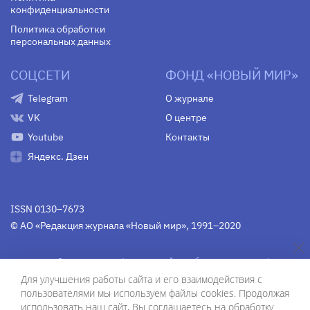
конфиденциальности
Политика обработки
персональных данных
СОЦСЕТИ
ФОНД «НОВЫЙ МИР»
Telegram
О журнале
VK
О центре
Youtube
Контакты
Яндекс. Дзен
ISSN 0130–7673
© АО «Редакция журнала «Новый мир», 1991–2020
Свидетельство Федеральной службы по надзору в сфере
связи, информационных технологий и массовых
Для улучшения работы сайта и его взаимодействия с
коммуникаций
средства массовой информации
пользователями мы используем файлы cookies. Продолжая
(Роскомнадзор)
ПИ № Фс 77-75754 от 13 июня 2019 г.
использовать наш сайт, Вы соглашаетесь на обработку