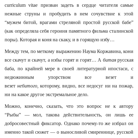
curriculum vitae призван задеть в сердце читателя самые
нежные струны и пробудить в нем сочувствие к этой
“мужем битой, врагами стреляной простой русской бабе”
(как определяла себя героиня памятного фильма сталинской
поры). Которая и коня на скаку, и в горящую избу…
Между тем, по меткому выражению Наума Коржавина, кони
все скачут и скачут, а избы горят и горят… А
битая
русская
баба, по крайней мере в своей литературной ипостаси, с
недюжинным упорством все везет и
везет
небитого,
которому, видно, все недосуг ни на пожар,
ни на какое другое экстремальное дело.
Можно, конечно, сказать, что это вопрос не к автору
“Рыбы” — мол, такова действительность, он лишь ее
добросовестный фиксатор. Однако почему-то же избрал он
именно такой сюжет — о выносливой смиреннице, русской