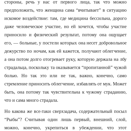
стороны, речь у нас от первого лица, так что можно
предположить, что женщина сама “вчитывает” в ситуацию
искомое воздействие: там, где медицина бессильна, дорого
даже человеческое участие, но ей хочется, чтобы участие
приносило и физический результат, потому она ощущает
его, — больные, у постели которых она несет добровольное
дежурство по ночам, как ей кажется, получают облегчение,
а она потом долго отогревает руку, которую держала на лбу
страдальца, поскольку та оказывается “пропитанной” чужой
болью. Но так это или не так, важно, конечно, само
стремление приносить облегчение, избавлять от мук. Может
быть, она потому так чувствительна к чужому страданию,
что и сама много страдала.
Но какова же все-таки сверхзадача, содержательный посыл
“Рыбы”? Считывая один лишь первый, внешний, слой,
можно, конечно, укрепиться в убеждении, что этот