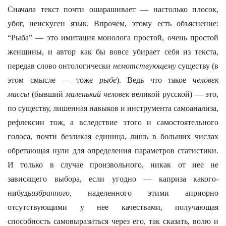
Сначала текст почти ошарашивает — настолько плосок,
убог, неискусен язык. Впрочем, этому есть объяснение:
“Рыба” — это имитация монолога простой, очень простой
женщины, и автор как бы вовсе убирает себя из текста,
передав слово онтологически
немотствующему
существу (в
этом смысле — тоже
рыбе
). Ведь что такое
человек
массы
(бывший
маленький человек
великой русской) — это,
по существу, лишенная навыков и инструмента самоанализа,
рефлексии тож, а вследствие этого и самостоятельного
голоса, почти безликая единица, лишь в больших числах
обретающая нули для определения параметров статистики.
И только в случае произвольного, никак от нее не
зависящего выбора, если угодно — каприза какого-
нибудь
избранного,
наделенного этими априорно
отсутствующими у нее качествами, получающая
способность самовыразиться через его, так сказать, волю и