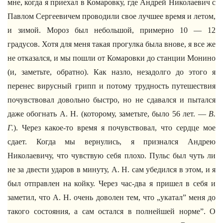
мне, когда я приехал в Комаровку, где Андрей Николаевич с
Павлом Сергеевичем проводили свое лучшее время и летом,
и зимой. Мороз был небольшой, примерно 10 — 12
градусов. Хотя для меня такая прогулка была внове, я все же
не отказался, и мы пошли от Комаровки до станции Монино
(и, заметьте, обратно). Как назло, незадолго до этого я
перенес вирусный грипп и потому трудность путешествия
почувствовал довольно быстро, но не сдавался и пытался
даже обогнать А. Н. (которому, заметьте, было 56 лет. —
В.
Г.
). Через какое-то время я почувствовал, что сердце мое
сдает. Когда мы вернулись, я признался Андрею
Николаевичу, что чувствую себя плохо. Пульс был чуть ли
не за двести ударов в минуту, А. Н. сам убедился в этом, и я
был отправлен на койку. Через час-два я пришел в себя и
заметил, что А. Н. очень доволен тем, что „укатал” меня до
такого состояния, а сам остался в полнейшей норме”. О