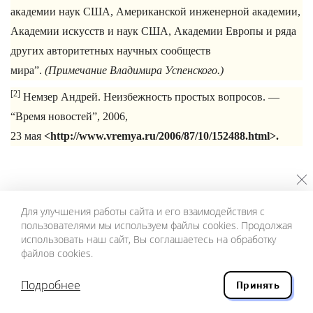
академии наук США, Американской инженерной академии,
Академии искусств и наук США, Академии Европы и ряда
других авторитетных научных сообществ
мира”.
(Примечание Владимира Успенского.)
[2]
Немзер Андрей. Неизбежность простых вопросов. —
“Время новостей”, 2006,
23 мая
<http://www.vremya.ru/2006/87/10/152488.html>.
Для улучшения работы сайта и его взаимодействия с
пользователями мы используем файлы cookies. Продолжая
ОБ АВТОРЕ
использовать наш сайт, Вы соглашаетесь на обработку
файлов cookies.
ВЛАДИМИР ГУБАЙЛОВСКИЙ
Подробнее
Принять
Губайловский Владимир Алексеевич — поэт,