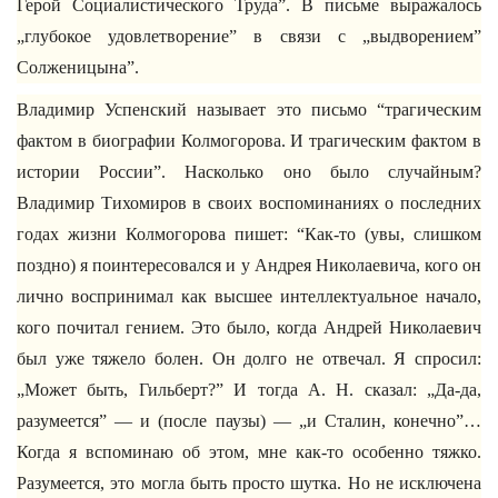
Герой Социалистического Труда”. В письме выражалось
„глубокое удовлетворение” в связи с „выдворением”
Солженицына”.
Владимир Успенский называет это письмо “трагическим
фактом в биографии Колмогорова. И трагическим фактом в
истории России”. Насколько оно было случайным?
Владимир Тихомиров в своих воспоминаниях о последних
годах жизни Колмогорова пишет: “Как-то (увы, слишком
поздно) я поинтересовался и у Андрея Николаевича, кого он
лично воспринимал как высшее интеллектуальное начало,
кого почитал гением. Это было, когда Андрей Николаевич
был уже тяжело болен. Он долго не отвечал. Я спросил:
„Может быть, Гильберт?” И тогда А. Н. сказал: „Да-да,
разумеется” — и (после паузы) — „и Сталин, конечно”…
Когда я вспоминаю об этом, мне как-то особенно тяжко.
Разумеется, это могла быть просто шутка. Но не исключена