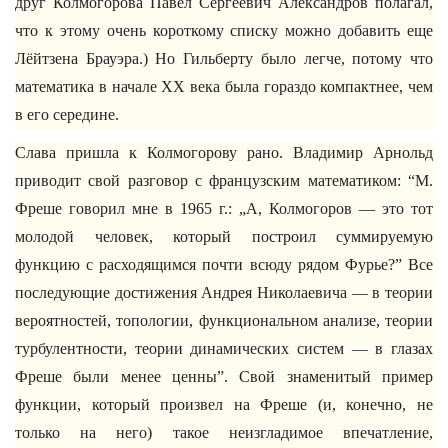
друг Колмогорова Павел Сергеевич Александров полагал,
что к этому очень короткому списку можно добавить еще
Лёйтзена Брауэра.) Но Гильберту было легче, потому что
математика в начале XX века была гораздо компактнее, чем
в его середине.
Слава пришла к Колмогорову рано. Владимир Арнольд
приводит свой разговор с французским математиком: “М.
Фреше говорил мне в 1965 г.: „А, Колмогоров — это тот
молодой человек, который построил суммируемую
функцию с расходящимся почти всюду рядом Фурье?” Все
последующие достижения Андрея Николаевича — в теории
вероятностей, топологии, функциональном анализе, теории
турбулентности, теории динамических систем — в глазах
Фреше были менее ценны”. Свой знаменитый пример
функции, который произвел на Фреше (и, конечно, не
только на него) такое неизгладимое впечатление,