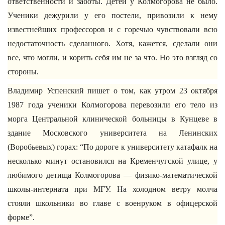
ответственности и заботы. Детей у Колмогорова не было.
Ученики дежурили у его постели, привозили к нему
известнейших профессоров и с горечью чувствовали всю
недостаточность сделанного. Хотя, кажется, сделали они
все, что могли, и корить себя им не за что. Но это взгляд со
стороны.
Владимир Успенский пишет о том, как утром 23 октября
1987 года ученики Колмогорова перевозили его тело из
морга Центральной клинической больницы в Кунцеве в
здание Московского университета на Ленинских
(Воробьевых) горах: “По дороге к университету катафалк на
несколько минут остановился на Кременчугской улице, у
любимого детища Колмогорова — физико-математической
школы-интерната при МГУ. На холодном ветру молча
стояли школьники во главе с военруком в офицерской
форме”.