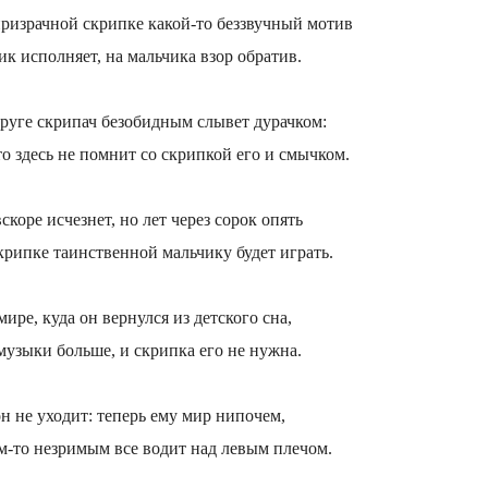
ризрачной скрипке какой-то беззвучный мотив
ик исполняет, на мальчика взор обратив.
руге скрипач безобидным слывет дурачком:
о здесь не помнит со скрипкой его и смычком.
скоре исчезнет, но лет через сорок опять
крипке таинственной мальчику будет играть.
мире, куда он вернулся из детского сна,
музыки больше, и скрипка его не нужна.
н не уходит: теперь ему мир нипочем,
м-то незримым все водит над левым плечом.