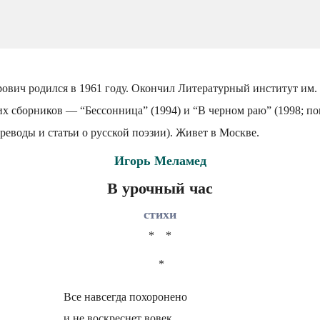
вич родился в 1961 году. Окончил Литературный институт им. 
х сборников — “Бессонница” (1994) и “В черном раю” (1998; по
еводы и статьи о русской поэзии). Живет в Москве.
Игорь Меламед
В урочный час
стихи
* *
*
Все навсегда похоронено
и не воскреснет вовек.