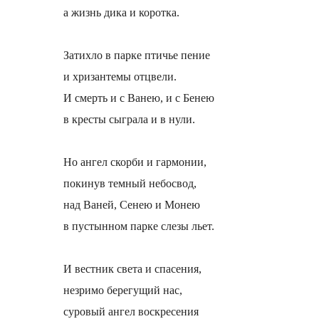
а жизнь дика и коротка.
Затихло в парке птичье пение
и хризантемы отцвели.
И смерть и с Ванею, и с Бенею
в кресты сыграла и в нули.
Но ангел скорби и гармонии,
покинув темный небосвод,
над Ваней, Сенею и Монею
в пустынном парке слезы льет.
И вестник света и спасения,
незримо берегущий нас,
суровый ангел воскресения