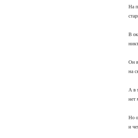
На п
стар
В ок
никт
Он в
на с
А в 
нет 
Но о
и че