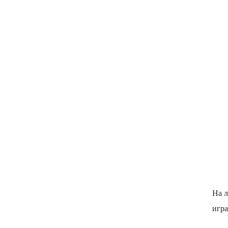
На л
игра