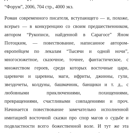
“Форум”, 2006, 704 стр., 4000 экз.
Роман современного писателя, вступающего — и, похоже,
всерьез — в конкуренцию со своим предшественником,
автором “Рукописи, найденной в Сарагосе” Яном
Потоцким, — повествование, написанное автором-
европейцем по лекалам “Тысячи и одной ночи”,
многосюжетное, сказочное, точнее, фантастическое, с
множеством героев, среди которых восточные цари,
царевичи и царевны, маги, ифриты, джинны, гули,
звездочеты, колдуны, башмачник, банщики и т. д., с
любовными приключениями, похищениями,
превращениями, счастливыми совпадениями и проч.
Начинается повествование замечательно исполненной
имитацией восточной сказки про спор магов о судьбе и
подвластности всего божественной воле. И тут же эта