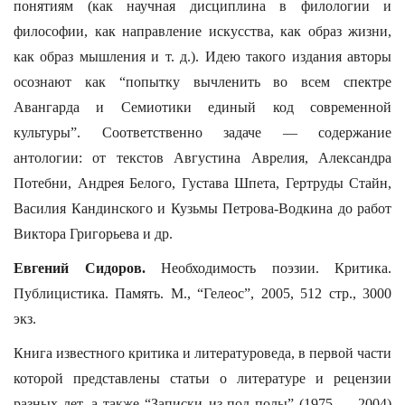
понятиям (как научная дисциплина в филологии и
философии, как направление искусства, как образ жизни,
как образ мышления и т. д.). Идею такого издания авторы
осознают как “попытку вычленить во всем спектре
Авангарда и Семиотики единый код современной
культуры”. Соответственно задаче — содержание
антологии: от текстов Августина Аврелия, Александра
Потебни, Андрея Белого, Густава Шпета, Гертруды Стайн,
Василия Кандинского и Кузьмы Петрова-Водкина до работ
Виктора Григорьева и др.
Евгений Сидоров.
Необходимость поэзии. Критика.
Публицистика. Память. М., “Гелеос”, 2005, 512 стр., 3000
экз.
Книга известного критика и литературоведа, в первой части
которой представлены статьи о литературе и рецензии
разных лет, а также “Записки из-под полы” (1975 — 2004)