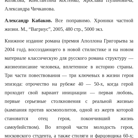
Колясова, Константина Костенко, Ярослава Пулиновича,
Александра Чичканова.
Александр Кабаков.
Все поправимо. Хроники частной
жизни. М., “Вагриус”, 2005, 480 стр., 5000 экз.
Книжное издание романа (премия Аполлона Григорьева за
2004 год), воссоздающего в новой стилистике и на новом
материале классическую для русского романа структуру —
жизнеописание человека, вплетенное в историю страны.
Три части повествования — три ключевых в жизни героя
эпизода: отрочество на рубеже 40 — 50-х, когда герой
проходит свой вариант инициации — первая любовь,
первые серьезные столкновения с реальной жизнью
(кампания против космополитов, одной из жертв которой
становится отец героя, покончивший жизнь
самоубийством). Во второй части молодость героя,
московского студента, а также стиляги и фарцовщика 60-х;