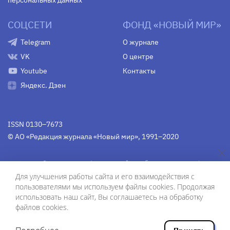
персональных данных
СОЦСЕТИ
ФОНД «НОВЫЙ МИР»
Telegram
О журнале
VK
О центре
Youtube
Контакты
Яндекс. Дзен
ISSN 0130–7673
© АО «Редакция журнала «Новый мир», 1991–2020
Свидетельство Федеральной службы по надзору в сфере
связи, информационных технологий и массовых
Для улучшения работы сайта и его взаимодействия с
коммуникаций
средства массовой информации
пользователями мы используем файлы cookies. Продолжая
(Роскомнадзор)
ПИ № Фс 77-75754 от 13 июня 2019 г.
использовать наш сайт, Вы соглашаетесь на обработку
файлов cookies.
Дизайн — Рустам Габбасов.
Шрифты — Zhivago Display и IBM Plex Sans.