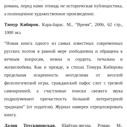
романа, перед нами отнюдь не историческая публицистика,
а полноценное художественное произведение.
Тимур Кибиров.
Кара-барас. М., “Время”, 2006, 62 стр.,
1000 экз.
“Новая книга одного из самых известных современных
русских поэтов в равной мере злободневна и обращена к
вечным вопросам, нежна и сердита, печальна и
жизнелюбива. Как и прежде, в стихах Тимура Кибирова
предельная искренность неотделима от веселой
филологической игры, гражданский пафос слит с трезвой
самоиронией, а счастливые поиски свежего звука
подразумевают причастность большой литературной
традиции” (от издателя). Журнал намерен отрецензировать
книгу.
Далия Трускиновская.
Шайтан-звезда. Роман. М.,