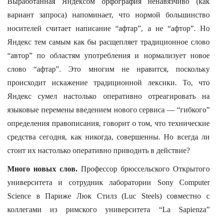
Выработанная Яндексом орфография ненавязчиво (как
вариант запроса) напоминает, что нормой большинство
носителей считает написание “афтар”, а не “афтор”. Но
Яндекс тем самым как бы расщепляет традиционное слово
“автор” по областям употребления и нормализует новое
слово “афтар”. Это многим не нравится, поскольку
происходит искажение традиционной лексики. То, что
Яндекс сумел настолько оперативно отреагировать на
языковые перемены введением нового сервиса — “гибкого”
определения правописания, говорит о том, что технические
средства сегодня, как никогда, совершенны. Но всегда ли
стоит их настолько оперативно приводить в действие?
Много новых слов.
Профессор брюссельского Открытого
университета и сотрудник лаборатории Sony Computer
Science в Париже Люк Стилз (Luc Steels) совместно с
коллегами из римского университета “La Sapienza”