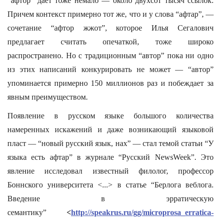
“афтор” дает тоже немало — около двухсот тысяч ссылок.
Причем контекст примерно тот же, что и у слова “афтар”, —
сочетание “афтор жжот”, которое Илья Сегалович
предлагает считать опечаткой, тоже широко
распространено. Но с традиционным “автор” пока ни одно
из этих написаний конкурировать не может — “автор”
упоминается примерно 150 миллионов раз и побеждает за
явным преимуществом.
Появление в русском языке большого количества
намеренных искажений и даже возникающий языковой
пласт — “новый русский язык, нах” — стал темой статьи “У
языка есть афтар” в журнале “Русский NewsWeek”. Это
явление исследовал известный филолог, профессор
Боннского университета <...> в статье “Берлога веблога.
Введение в эрратическую
семантику”
<
http://speakrus.ru/gg/microprosa_erratica-