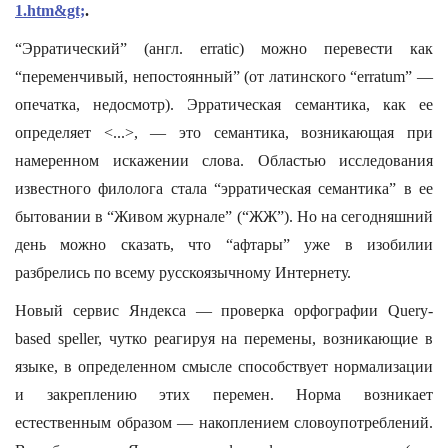
1.htm&gt;
.
“Эрратический” (англ. erratic) можно перевести как
“переменчивый, непостоянный” (от латинского “erratum” —
опечатка, недосмотр). Эрратическая семантика, как ее
определяет <...>, — это семантика, возникающая при
намеренном искажении слова. Областью исследования
известного филолога стала “эрратическая семантика” в ее
бытовании в “Живом журнале” (“ЖЖ”). Но на сегодняшний
день можно сказать, что “афтары” уже в изобилии
разбрелись по всему русскоязычному Интернету.
Новый сервис Яндекса — проверка орфографии Query-
based speller, чутко реагируя на перемены, возникающие в
языке, в определенном смысле способствует нормализации
и закреплению этих перемен. Норма возникает
естественным образом — накоплением словоупотреблений.