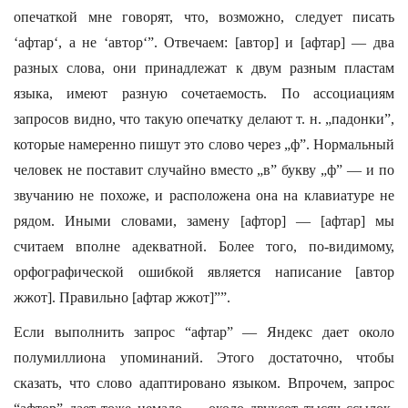
опечаткой мне говорят, что, возможно, следует писать
‘афтар‘, а не ‘автор‘”. Отвечаем: [автор] и [афтар] — два
разных слова, они принадлежат к двум разным пластам
языка, имеют разную сочетаемость. По ассоциациям
запросов видно, что такую опечатку делают т. н. „падонки”,
которые намеренно пишут это слово через „ф”. Нормальный
человек не поставит случайно вместо „в” букву „ф” — и по
звучанию не похоже, и расположена она на клавиатуре не
рядом. Иными словами, замену [афтор] — [афтар] мы
считаем вполне адекватной. Более того, по-видимому,
орфографической ошибкой является написание [автор
жжот]. Правильно [афтар жжот]””.
Если выполнить запрос “афтар” — Яндекс дает около
полумиллиона упоминаний. Этого достаточно, чтобы
сказать, что слово адаптировано языком. Впрочем, запрос