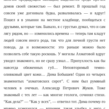
домов своей свежестью — был ремонт. В прошлый год
совсем уже догнивала будка, разваливалась — и вдруг!
Пошел я в унынии на местное кладбище, пообщаться с
друзьями, которые там. Бывало, я с грустью думал, что и сам
лягу рядом, но — изменились времена — теперь там кладут
людей совсем иного рода, так что для личной грусти нет
повода, да и возможности: это раньше можно было
позволить себе такую роскошь. У могилы Ахматовой вдруг
увидел знакомого, но не сразу узнал… Припухлость как бы
навсегда обиженных губ… Неповторимый темно-
оливковый цвет кожи… Дима Бобышев! Один из четырех
знаменитых “ахматовских сирот”. С ним был румяный
человек в очечках. Александр Петрович Жуков. Тоже
знакомый с тех лет — как многие геологи, сочинял стихи.
“Как дела?” — “Как у всех”, — ответил тот. Дима почему-то
мрачно усмехнулся — впрочем, такая улыбка у него с