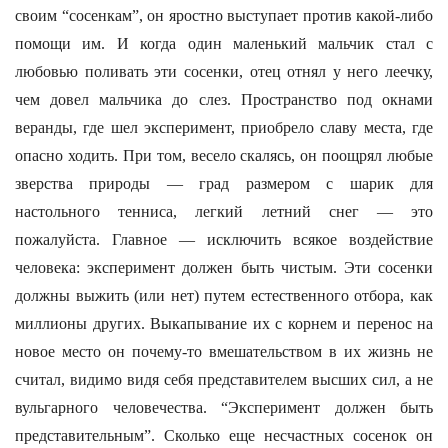
своим “сосенкам”, он яростно выступает против какой-либо
помощи им. И когда один маленький мальчик стал с
любовью поливать эти сосенки, отец отнял у него леечку,
чем довел мальчика до слез. Пространство под окнами
веранды, где шел эксперимент, приобрело славу места, где
опасно ходить. При том, весело скалясь, он поощрял любые
зверства природы — град размером с шарик для
настольного тенниса, легкий летний снег — это
пожалуйста. Главное — исключить всякое воздействие
человека: эксперимент должен быть чистым. Эти сосенки
должны выжить (или нет) путем естественного отбора, как
миллионы других. Выкапывание их с корнем и перенос на
новое место он почему-то вмешательством в их жизнь не
считал, видимо видя себя представителем высших сил, а не
вульгарного человечества. “Эксперимент должен быть
представительным”. Сколько еще несчастных сосенок он