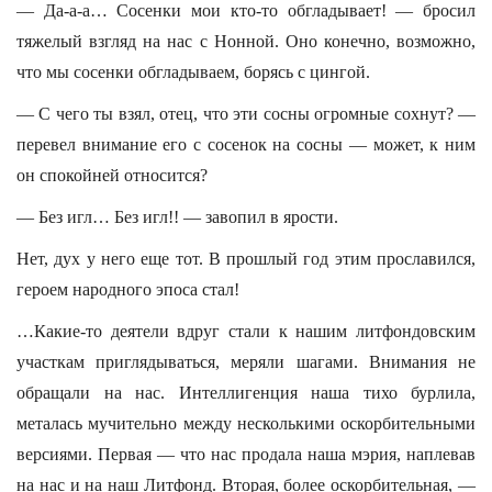
— Да-а-а… Сосенки мои кто-то обгладывает! — бросил
тяжелый взгляд на нас с Нонной. Оно конечно, возможно,
что мы сосенки обгладываем, борясь с цингой.
— С чего ты взял, отец, что эти сосны огромные сохнут? —
перевел внимание его с сосенок на сосны — может, к ним
он спокойней относится?
— Без игл… Без игл!! — завопил в ярости.
Нет, дух у него еще тот. В прошлый год этим прославился,
героем народного эпоса стал!
…Какие-то деятели вдруг стали к нашим литфондовским
участкам приглядываться, меряли шагами. Внимания не
обращали на нас. Интеллигенция наша тихо бурлила,
металась мучительно между несколькими оскорбительными
версиями. Первая — что нас продала наша мэрия, наплевав
на нас и на наш Литфонд. Вторая, более оскорбительная, —