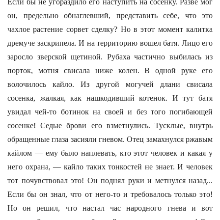
Если бы не угораздило его наступить на сосенку. Разве мог
он, предельно обнаглевший, представить себе, что это
чахлое растение сорвет сделку? Но в этот момент калитка
дремуче заскрипела. И на территорию вошел батя. Лицо его
заросло зверской щетиной. Рубаха частично выбилась из
порток, мотня свисала ниже колен. В одной руке его
волочилось кайло. Из другой могучей длани свисала
сосенка, жалкая, как нашкодивший котенок. И тут батя
увидал чей-то ботинок на своей и без того погибающей
сосенке! Седые брови его взметнулись. Тусклые, внутрь
обращенные глаза засияли гневом. Отец замахнулся ржавым
кайлом — ему было наплевать, кто этот человек и какая у
него охрана, — кайло таких тонкостей не знает. И человек
тот почувствовал это! Он поднял руки и метнулся назад...
Если бы он знал, что от него-то и требовалось только это!
Но он решил, что настал час народного гнева и вот