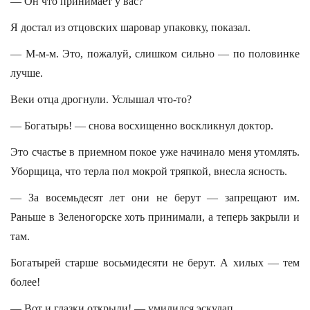
— Он что принимает у вас?
Я достал из отцовских шаровар упаковку, показал.
— М-м-м. Это, пожалуй, слишком сильно — по половинке
лучше.
Веки отца дрогнули. Услышал что-то?
— Богатырь! — снова восхищенно воскликнул доктор.
Это счастье в приемном покое уже начинало меня утомлять.
Уборщица, что терла пол мокрой тряпкой, внесла ясность.
— За восемьдесят лет они не берут — запрещают им.
Раньше в Зеленогорске хоть принимали, а теперь закрыли и
там.
Богатырей старше восьмидесяти не берут. А хилых — тем
более!
— Вот и глазки открыли! — умилился эскулап.