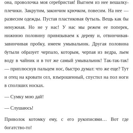
она, проволочка моя серебристая! Выгнем из нее вешалку-
плечики. Закрутим, закончим крючком, повесим. На нее —
развесим одежды. Пустая пластиковая бутыль. Вещь как бы
ненужная. Но не у нас! У нас мы режем ее поперек,
нижнюю половину привязываем к дереву и, отвинчивая-
завинчивая пробку, имеем умывальник. Другая половина
бутыли образует черпало, которым, черпая из ведра, льем
воду в чайник и в тот же самый умывальник! Так-так-так!
— приплюснув пальцем нос, быстро думал: что же еще? Тут
и отец на кровати сел, взъерошенный, спустил на пол ноги
в сползших носках.
— Сумку мою дай!
— Слушаюсь!
Приволок котомку ему, с его рукописями… Вот где
богатство-то!