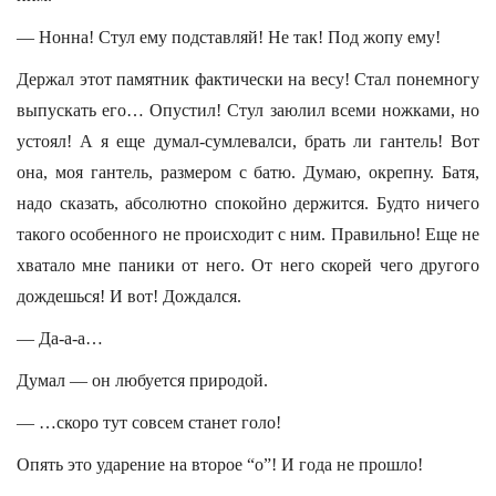
— Нонна! Стул ему подставляй! Не так! Под жопу ему!
Держал этот памятник фактически на весу! Стал понемногу
выпускать его… Опустил! Стул заюлил всеми ножками, но
устоял! А я еще думал-сумлевалси, брать ли гантель! Вот
она, моя гантель, размером с батю. Думаю, окрепну. Батя,
надо сказать, абсолютно спокойно держится. Будто ничего
такого особенного не происходит с ним. Правильно! Еще не
хватало мне паники от него. От него скорей чего другого
дождешься! И вот! Дождался.
— Да-а-а…
Думал — он любуется природой.
— …скоро тут совсем станет голо!
Опять это ударение на второе “о”! И года не прошло!