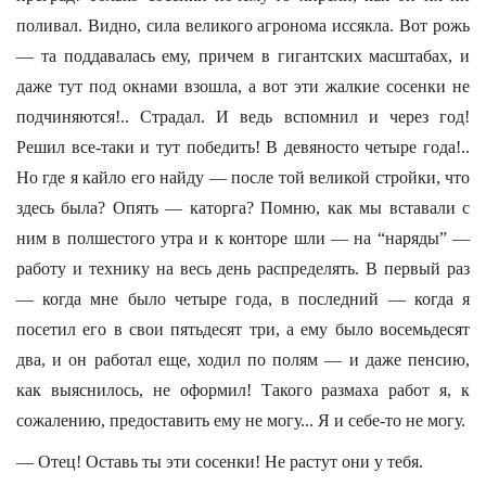
поливал. Видно, сила великого агронома иссякла. Вот рожь
— та поддавалась ему, причем в гигантских масштабах, и
даже тут под окнами взошла, а вот эти жалкие сосенки не
подчиняются!.. Страдал. И ведь вспомнил и через год!
Решил все-таки и тут победить! В девяносто четыре года!..
Но где я кайло его найду — после той великой стройки, что
здесь была? Опять — каторга? Помню, как мы вставали с
ним в полшестого утра и к конторе шли — на “наряды” —
работу и технику на весь день распределять. В первый раз
— когда мне было четыре года, в последний — когда я
посетил его в свои пятьдесят три, а ему было восемьдесят
два, и он работал еще, ходил по полям — и даже пенсию,
как выяснилось, не оформил! Такого размаха работ я, к
сожалению, предоставить ему не могу... Я и себе-то не могу.
— Отец! Оставь ты эти сосенки! Не растут они у тебя.