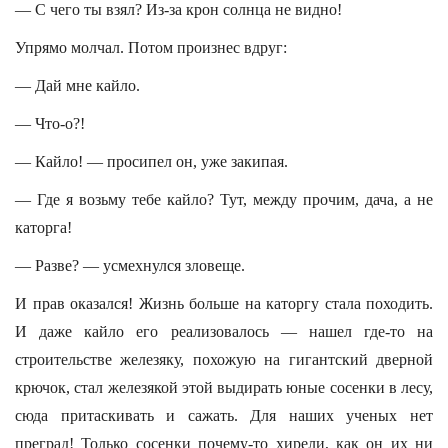
— С чего ты взял? Из-за крон солнца не видно!
Упрямо молчал. Потом произнес вдруг:
— Дай мне кайло.
— Что-о?!
— Кайло! — просипел он, уже закипая.
— Где я возьму тебе кайло? Тут, между прочим, дача, а не
каторга!
— Разве? — усмехнулся зловеще.
И прав оказался! Жизнь больше на каторгу стала походить.
И даже кайло его реализовалось — нашел где-то на
строительстве железяку, похожую на гигантский дверной
крючок, стал железякой этой выдирать юные сосенки в лесу,
сюда притаскивать и сажать. Для наших ученых нет
преград! Только сосенки почему-то хирели, как он их ни