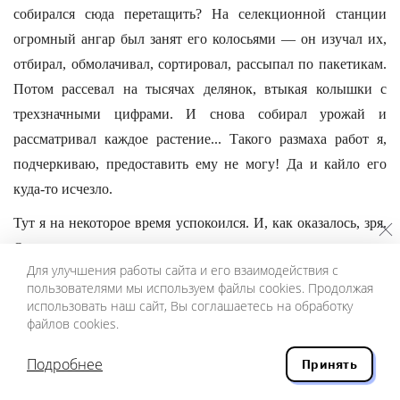
собирался сюда перетащить? На селекционной станции
огромный ангар был занят его колосьями — он изучал их,
отбирал, обмолачивал, сортировал, рассыпал по пакетикам.
Потом рассевал на тысячах делянок, втыкая колышки с
трехзначными цифрами. И снова собирал урожай и
рассматривал каждое растение... Такого размаха работ я,
подчеркиваю, предоставить ему не могу! Да и кайло его
куда-то исчезло.
Тут я на некоторое время успокоился. И, как оказалось, зря.
Отец вдруг стал уверенно клониться со стула вправо.
Для улучшения работы сайта и его взаимодействия с
Перешел уже за границу равновесия!.. Нет. Ласково
пользователями мы используем файлы cookies. Продолжая
потрепав кустистую зеленую травку, выросшую на большом
использовать наш сайт, Вы соглашаетесь на обработку
довольно участке перед домом, сумел вернуться в
файлов cookies.
вертикальное положение. Молодец.
Подробнее
Принять
— Перезимовала неплохо, — пробормотал он.