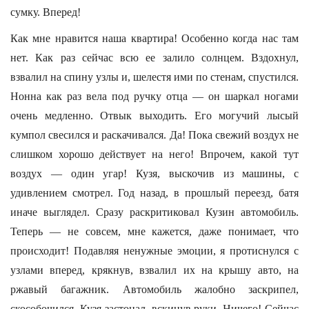
сумку. Вперед!
Как мне нравится наша квартира! Особенно когда нас там
нет. Как раз сейчас всю ее залило солнцем. Вздохнул,
взвалил на спину узлы и, шелестя ими по стенам, спустился.
Нонна как раз вела под ручку отца — он шаркал ногами
очень медленно. Отвык выходить. Его могучий лысый
кумпол свесился и раскачивался. Да! Пока свежий воздух не
слишком хорошо действует на него! Впрочем, какой тут
воздух — один угар! Кузя, выскочив из машины, с
удивлением смотрел. Год назад, в прошлый переезд, батя
иначе выглядел. Сразу раскритиковал Кузин автомобиль.
Теперь — не совсем, мне кажется, даже понимает, что
происходит! Подавляя ненужные эмоции, я протиснулся с
узлами вперед, крякнув, взвалил их на крышу авто, на
ржавый багажник. Автомобиль жалобно заскрипел,
скособочился. Кузя застонал, вскинув руки. Ничего! Сейчас