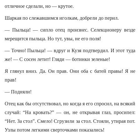
отличное сделали, но — крутое.
Шаркая по слежавшимся иголкам, добрели до перил.
— Пыльца! — сипло отец произнес. Селекционеру везде
мерещится пыльца. Но тут, увы, не его поля!
— Точно! Пыльца! — вдруг и Кузя подтвердил. И этот туда
же! — С сосен летит! Гляди — ботинки зеленые!
Я глянул вниз. Да. Он прав. Они оба с батей правы! Я не
прав!
— Подняли!
Отец как бы отсутствовал, но когда я его спросил, на всякий
случай: “На кровать?” — он, не открывая глаз, просипел:
“Нет. За стол”. Смело! Сгрузили за стол. Стояли, утирая пот.
Узлы потом легкими сверточками показались!