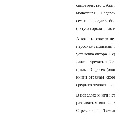
свидетельство фабри
монастыря… Недаром 
семьи выводится би
статуса города — до 
А вот что совсем не
персонаж заглавный, 
установка автора. С
даже встречается бо
цикл, а Сергеев (од
книги отражает скор
среднего человека го
В новеллах книги не
развивается вширь. 
Стрекалова”, “Тяже