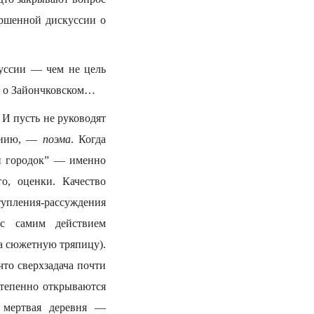
ершенной дискуссии о
куссии — чем не цель
ы о Зайончковском…
 И пусть не руководят
ению, —
поэма
. Когда
 и городок” — именно
о, оценки. Качество
тупления-рассуждения
 с самим действием
на сюжетную тряпицу).
что сверхзадача почти
степенно открываются
, мертвая деревня —