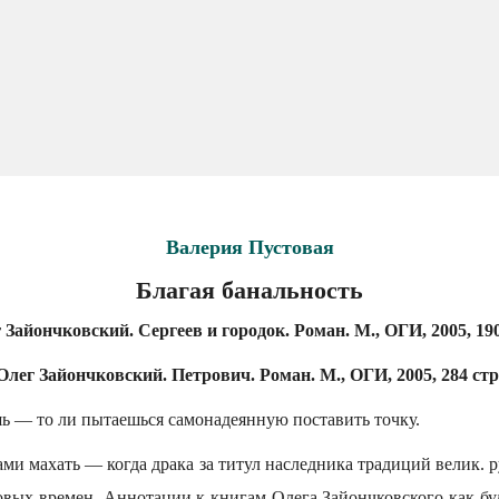
Валерия Пустовая
Благая банальность
 Зайончковский. Сергеев и городок. Роман. М., ОГИ, 2005, 190
Олег Зайончковский. Петрович. Роман. М., ОГИ, 2005, 284 стр
ь — то ли пытаешься самонадеянную поставить точку.
ами махать — когда драка за титул наследника традиций велик. р
овых времен. Аннотации к книгам Олега Зайончковского как бу