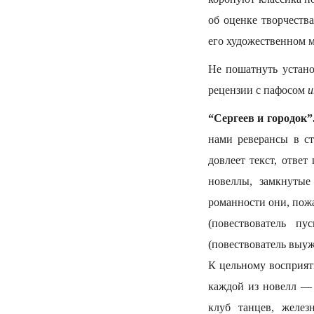
об оценке творчеств
его художественном м
Не пошатнуть устано
рецензии с пафосом
и
“Сергеев и городок”
нами реверансы в с
довлеет текст, отве
новеллы, замкнуты
романности они, пож
(повествователь п
(повествователь выуж
К цельному восприяти
каждой из новелл — 
клуб танцев, желез