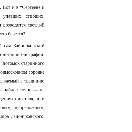
 Вот и в “Сергееве и
 упавших, сгибших,
 возводится светлый
что берется?
И сам Зайончковский
аннотации биографии.
— “потомок старинного
подмосковном городке
исываемый в традицию
ж найден точно — не
дениях писателя, но и
чивым, непреложным,
мира Зайончковского,