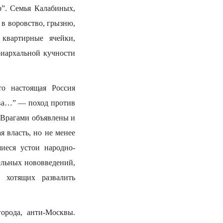
р”. Семья Калабиных,
 в воровство, грызню,
квартирные ячейки,
риархальной кучности
о настоящая Россия
еева…” — поход против
 Врагами объявлены и
я власть, но не менее
иеся устои народно-
ельных нововведений,
 хотящих развалить
орода, анти-Москвы.