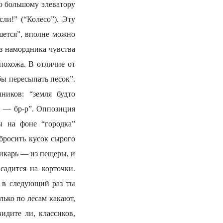
но большому элеватору
и!” (“Колесо”). Эту
шется”, вполне можно
з намордника чувства
похожа. В отличие от
ы пересыпать песок”.
ников: “земля будто
и — бр-р”. Оппозиция
ы на фоне “городка”
бросить кусок сырого
дикарь — из пещеры, и
садится на корточки.
; в следующий раз ты
лько по лесам какают,
идите ли, классиков,