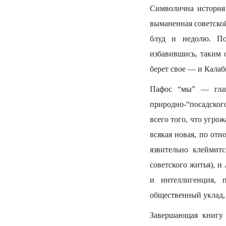
Символична история 
выманенная советской
блуд и недолю. По
избавившись, таким 
берет свое — и Калаб
Пафос “мы” — глав
природно-“посадского
всего того, что угр
всякая новая, по отн
язвительно клеймит
советского житья), 
и интеллигенция, 
общественный уклад, 
Завершающая книгу 