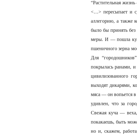
“Растительная жизнь 
<…> пересыпает и с
аллегорию, а также 
было бы принять без
меры. И — пошла кус
пшеничного зерна мо
Для “городошников”
покрылась ранами, и
цивилизованного го
выходят дикарями, к
мяса — он вопьется в
удивлен, что за гор
Свежая куча — веха,
покакаешь, быть може
но и, скажем, работ