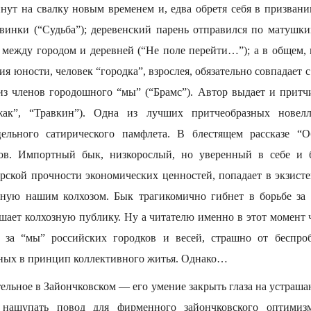
ут на свалку новым временем и, едва обретя себя в призвани
винки (“Судьба”); деревенский парень отправился по матушки
л между городом и деревней (“Не поле перейти…”); а в общем, 
я юности, человек “городка”, взрослея, обязательно совпадает
из членов городошного “мы” (“Брамс”). Автор выдает и прит
ак”, “Травкин”). Одна из лучших притчеобразных новелл
ельного сатирического памфлета. В блестящем рассказе “О
ов. Импортный бык, низкорослый, но уверенный в себе и 
рской прочности экономических ценностей, попадает в экзис
нную нашим колхозом. Бык трагикомично гибнет в борьбе за 
ешает колхозную публику. Ну а читателю именно в этот момент 
 за “мы” российских городков и весей, страшно от беспроб
нных в принцип коллективного житья. Однако…
тельное в Зайончковском — его умение закрыть глаза на устраш
 нащупать повод для фирменного зайончковского оптимизм