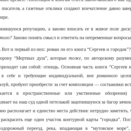
а писателя, а газетные отклики создают впечатление давно зав
ире.
вившуюся репутацию, а заново вписать ее в живое поле дис
того?
Заново понять смысл и ответить на непременные вопрос
.
Вот и первый из них: роман ли его книга “Сергеев и городок”?
торону “Мертвых душ”, которые
тоже,
по авторскому разум
т приходит сам собой: отнюдь. Основная часть книги “Сергеев
е в себе и требующие индивидуальной, вне
романного
целог
алуй, пробуют приобрести за счет композиции — состыковки вс
ускается в пространственные или умственные обозрения)
ивает на наш суд одной петелькой зацепившуюся за багор зачи
ю располагает и единство места действия: нетрудно заметить, 
раскрасить еще один участок контурной карты “городка”. По
нодорожный переезд, река, впадающая в “мутовское море”