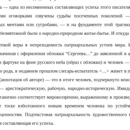
а — одна из несомненных составляющих успеха этого писателя.
ыми оговорками озвучены судьбы посеченных поколений —
ных ментами или сугробами, — и на фундаменте этой трагики
безмятежной были о народно-природном житье-бытье. И откуда 
репкой веры в непреходимость патриархальных устоев мира. 
 начиная с оформления обложки “Сергеева…” до заявленной в 
в фартуке на фоне русского неба (образ с обложки) и человек 
го рода, в недавнем прошлом слесарь-испытатель <…> живет в 
 (аннотация об авторе) — это в итоге человек, подчеркнуто вп
 — аристократическую, рабочую, народно-историческую. Имид
рганично соответствует мировоззрению, выраженному в произве
ет тоске взболтанного новым временем человека по устой
енностям. Подтекстовая патриархальность художественного 
 составляющая его успеха.