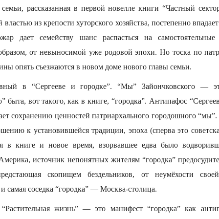
семьи, рассказанная в первой новелле книги “Частный секто
 властью из крепости хуторского хозяйства, постепенно впадает
жар дает семейству шанс распасться на самостоятельные 
образом, от невыносимой уже родовой эпохи. Но тоска по пат
ины опять съезжаются в новом доме нового главы семьи.
ный в “Сергееве и городке”. “Мы” Зайончковского — эт
” быта, вот такого, как в книге, “городка”. Антипафос “Серг
ожает сохранению ценностей патриархального городошного “мы”.
ошению к установившейся традиции, эпоха (сперва это советска
ся в книге и новое время, взорвавшее едва было водворивш
и Америка, источник непонятных жителям “городка” предосудит
предстающая скопищем бездельников, от неумёхости своей
и самая соседка “городка” — Москва-столица.
“Растительная жизнь” — это манифест “городка” как антиг