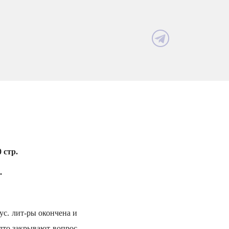
 стр.
.
ус. лит-ры окончена и
дто закрывают вопрос