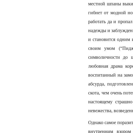
местной шпаны выкин
гибнет от модной но
работать да и пропа
надежды и заблуждени
и становится одним 
своим умом (“Пидж
символичности до ц
любовная драма кор
воспитанный на замо
абсурда, подготовле
скота, чем очень пот
настоящему страшно
невежества, возведе
Однако самое порази
внутренним взором