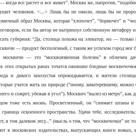
— когда все растет и все живет”. Москва же, напротив, “подоб
ушит человеков. <…> Лишь бы не ожили, лишь бы не проросл
комичный образ Москвы, которая “хлопочет”, “бормочет” и “че
 оговорок, если бы автор не вытряхнул собственную метафору и
ать губерния: “Да, столица похожа на элеватор, но — только 
сквичи — продукт бесполезный, с таким же успехом город мог б
 москвичи — это “москвоязвенная болезнь” в обличии дач
 в этих открытых ранах точатся ожившие бледные москвичочк
рода и дикого захолустья опрокидывается, и жители столиц
оторые учатся жить на природе (“иному, заматеревшему, можно 
 него и сожрет, убежав в угол”). Москвич “вылез из метро”, как 
одом тоже есть жизнь. Просветленный, он “снимает штаны и 
 граница освоенного пространства. Удачи тебе, исследователь
т, в том далеком лесу...” (мысль о том, что “москвичочки” не то
ают в московских издательствах, выпускающих книги новых, в