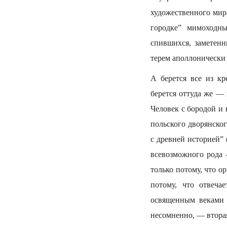
художественного мир
городке” мимоходн
спившихся, заметен
терем аполлонически 
А берется все из к
берется оттуда же —
Человек с бородой и 
польского дворянско
с древней историей”
всевозможного рода
только потому, что о
потому, что отвеча
освященным веками ц
несомненно, — вторая