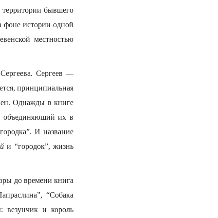
а территории бывшего
а фоне истории одной
венской местностью
 Сергеева. Сергеев —
жется, принципиальная
нен. Однажды в книге
”, объединяющий их в
городка”. И название
ий
и “городок”, жизнь
оры до времени книга
Напраслина”, “Собака
: везунчик и король