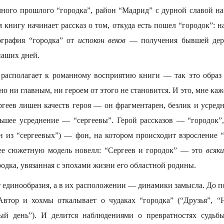
чного прошлого “городка”, район “Мадрид” с дурной славой н
книгу начинает рассказ о том, откуда есть пошел “городок”: н
ография “городка” от
испокон веков
— получения бывшей дере
наших дней.
 располагает к романному восприятию книги — так это образ
но ни главным, ни героем от этого не становится. И это, мне ка
ергеев лишен качеств героя — он фрагментарен, безлик и усред
льшее усреднение — “сергеевы”. Герой рассказов — “городок
ин из “сергеевых”) — фон, на котором происходит взросление “
ее сюжетную модель новелл: “Сергеев и городок” — это
всяк
родка, увязанная с эпохами жизни его областной родины.
т единообразия, а в их расположении — динамики замысла. До п
Автор и хохмы откалывает о чудаках “городка” (“Друзья”, “
лый день”). И делится наблюдениями о превратностях судьбы