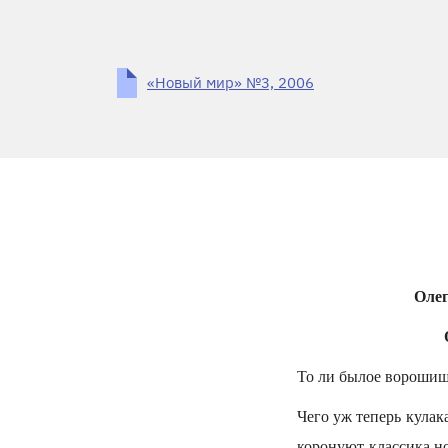
«Новый мир» №3, 2006
Олег
То ли былое ворошиш
Чего уж теперь кулак
коронуют классика н