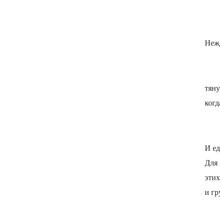
Неж
тяну
когд
И е
Для 
этих
и гр