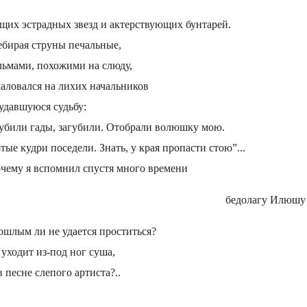
щих эстрадных звезд и актерствующих бунтарей.
бирая струны печальные,
льмами, похожими на слюду,
аловался на лихих начальников
удавшуюся судьбу:
убили гады, загубили. Отобрали волюшку мою.
тые кудри поседели. Знать, у края пропасти стою”...
очему я вспомнил спустя много времени
бедолагу Илюш
ошлым ли не удается проститься?
уходит из-под ног суша,
в песне слепого артиста?..