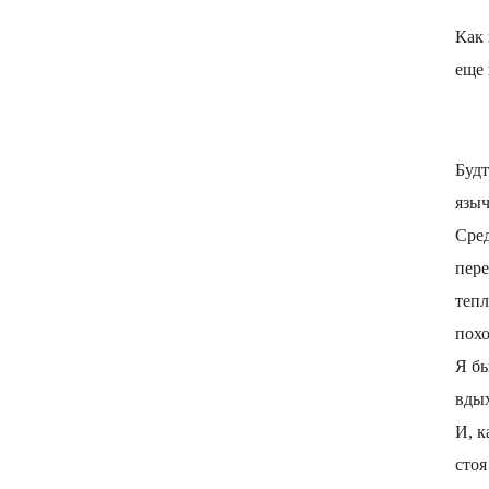
Как 
еще 
Будт
язы
Сред
пере
тепл
пох
Я бы
вдых
И, к
стоя