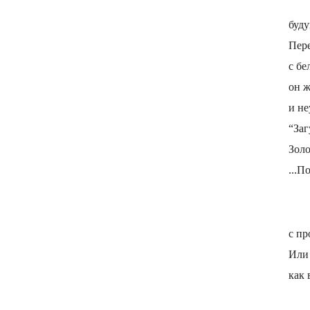
буду
Пере
с бе
он ж
и не
“Заг
Золо
...П
с пр
Или 
как 