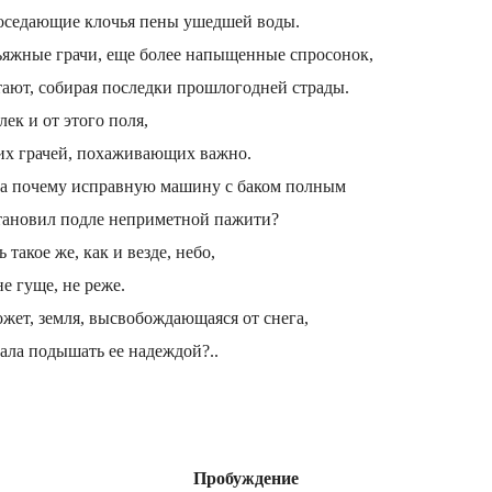
 оседающие клочья пены ушедшей воды.
ьяжные грачи, еще более напыщенные спросонок,
ают, собирая последки прошлогодней страды.
лек и от этого поля,
их грачей, похаживающих важно.
да почему исправную машину с баком полным
тановил подле неприметной пажити?
ь такое же, как и везде, небо,
не гуще, не реже.
жет, земля, высвобождающаяся от снега,
ала подышать ее надеждой?..
Пробуждение