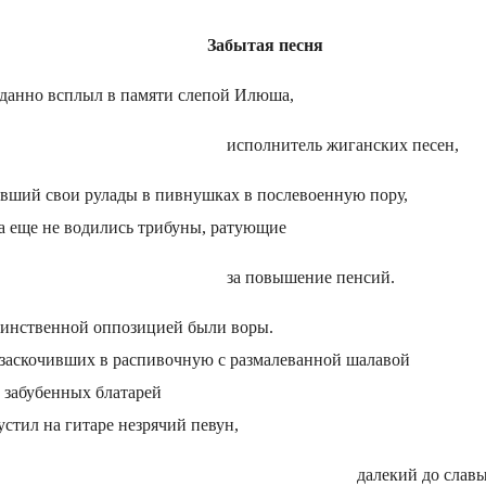
Забытая песня
данно всплыл в памяти слепой Илюша,
исполнитель жиганских песен,
вший свои рулады в пивнушках в послевоенную пору,
а еще не водились трибуны, ратующие
за повышение пенсий.
динственной оппозицией были воры.
заскочивших в распивочную с размалеванной шалавой
 забубенных блатарей
устил на гитаре незрячий певун,
далекий до слав