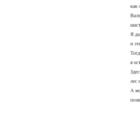
как
Вал
шаст
Я да
и эт
Тог
я ос
Здес
лес 
А мо
позв